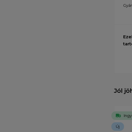
Gyár
Eze
tart
Jól j
Ingy
Új