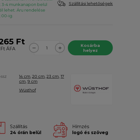
Szállítási lehetőségek
t 3-4 munkanapon belül
l lehet. Áru rendelése
:00-ig.
265 Ft
Kosárba
 Ft
ÁFA
helyez
ssz
14 cm
,
20 cm
,
23 cm
,
17
cm
,
9 cm
Wüsthof
Szállítás
Hímzés
24 órán belül
logó és szöveg