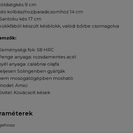
zöldségkés 9 cm
kés kolbászhoz/paradicsomhoz 14 cm
Santoku kés 17 cm
bükkfából készült késblokk, valódi bőrbe csomagolva
lemzők:
Keménységi fok: 58 HRC
Penge anyaga: rozsdamentes acél
nyél anyaga: calabriai olajfa
teljesen Solingenben gyártják
nem mosogatógépben mosható
model: Amici
Kivitel: Kovácsolt kések
raméterek
gehossz