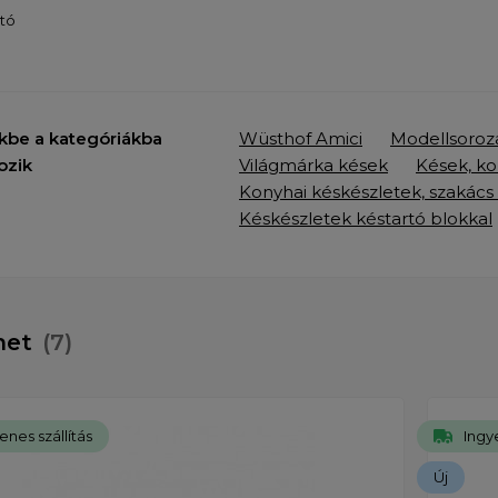
tó
kbe a kategóriákba
Wüsthof Amici
Modellsoroz
ozik
Világmárka kések
Kések, ko
Konyhai késkészletek, szakács
Késkészletek késtartó blokkal
öhet
(7)
enes szállítás
Ingye
Új