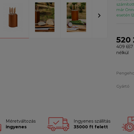
számítot
már Önné
esetén 12
520 
409 657
nélkül
Pengeho
Gyártó
Méretváltozás
Ingyenes szállítás
ingyenes
35000 ft felett