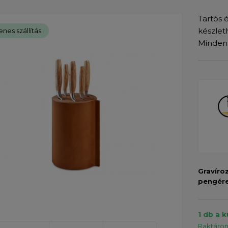
Tartós 
készlet
enes szállítás
Minden 
Gravíro
pengér
1 db a k
Raktáron 