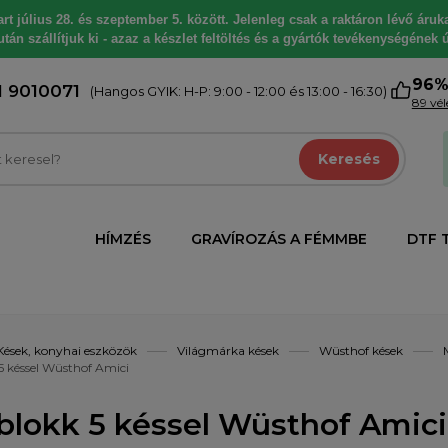
 július 28. és szeptember 5. között. Jelenleg csak a raktáron lévő árukat
tán szállítjuk ki - azaz a készlet feltöltés és a gyártók tevékenységének ú
96
1 9010071
(Hangos GYIK: H-P: 9:00 - 12:00 és 13:00 - 16:30)
89 vé
Keresés
HÍMZÉS
GRAVÍROZÁS A FÉMMBE
DTF 
Kések, konyhai eszközök
Világmárka kések
Wüsthof kések
5 késsel Wüsthof Amici
blokk 5 késsel Wüsthof Amici