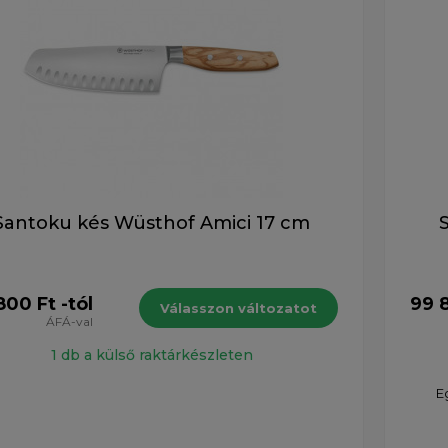
Santoku kés Wüsthof Amici 17 cm
800 Ft -tól
99 8
Válasszon változatot
ÁFÁ-val
1 db a külső raktárkészleten
E