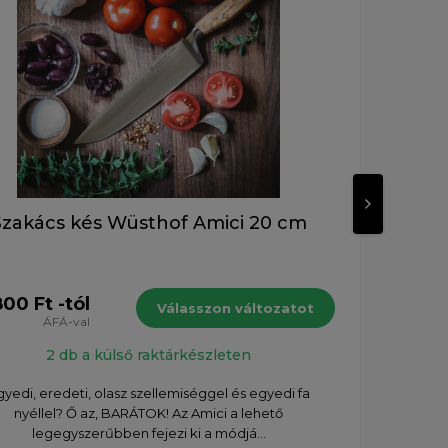
Szakács kés Wüsthof Amici 20 cm
S
00 Ft -tól
86 7
Válasszon változatot
ÁFÁ-val
2 db a külső raktárkészleten
gyedi, eredeti, olasz szellemiséggel és egyedi fa
nyéllel? Ő az, BARÁTOK! Az Amici a lehető
legegyszerűbben fejezi ki a módjá...