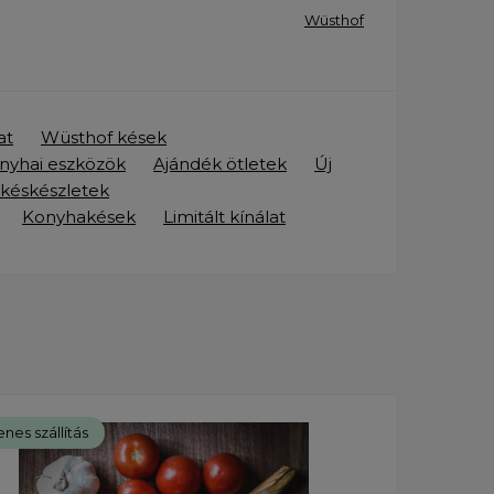
Wüsthof
at
Wüsthof kések
nyhai eszközök
Ajándék ötletek
Új
 késkészletek
Konyhakések
Limitált kínálat
nes szállítás
Ingye
Új