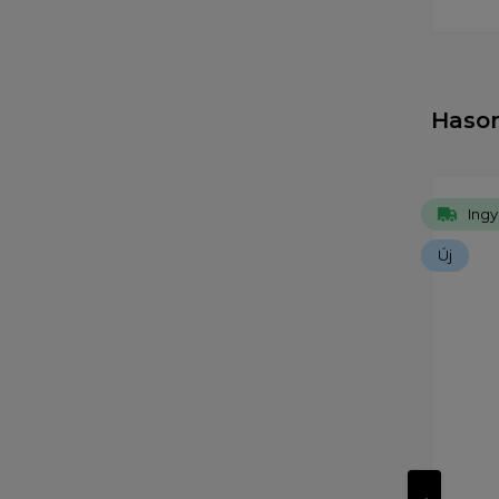
Haso
Ingy
Új