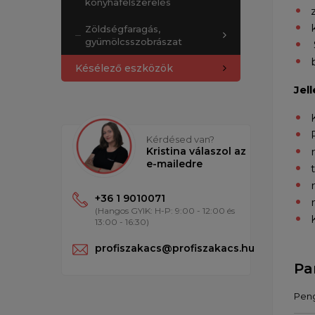
konyhafelszerelés
Zöldségfaragás,
gyümölcsszobrászat
Késélező eszközök
Jel
Kérdésed van?
Kristina válaszol az
e-mailedre
+36 1 9010071
(Hangos GYIK: H-P: 9:00 - 12:00 és
13:00 - 16:30)
profiszakacs@profiszakacs.hu
Pa
Pen