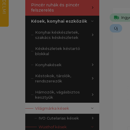
Pincér ruhák és pincér
felszerelés
Ingy
Kések, konyhai eszközök
Új
Konyhai késkészletek,
szakács késkészletek
Késkészletek késtartó
blokkal
Konyhakések
Késtokok, tárolók,
rendszerezők
Hámozók, vágásbiztos
kesztyűk
Világmárka kések
IVO Cutelarias kések
Wüsthof kések