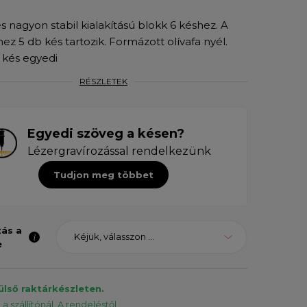
és nagyon stabil kialakítású blokk 6 késhez. A
hez 5 db kés tartozik. Formázott olívafa nyél.
kés egyedi
RÉSZLETEK
Egyedi szöveg a késen?
Lézergravírozással rendelkezünk
Tudjon meg többet
zás a
Kéjük, válasszon ...
e
ülső raktárkészleten.
a szállítónál. A rendeléstől