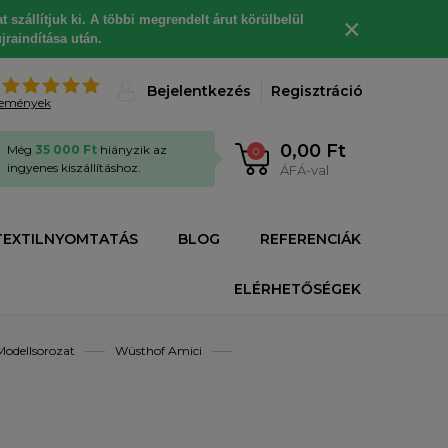
 szállítjuk ki. A többi megrendelt árut körülbelül
×
jraindítása után.
%
Bejelentkezés
Regisztráció
lemények
0,00 Ft
Még
35 000 Ft
hiányzik az
0
ingyenes kiszállításhoz.
ÁFÁ-val
TEXTILNYOMTATÁS
BLOG
REFERENCIÁK
ELÉRHETŐSÉGEK
Modellsorozat
Wüsthof Amici