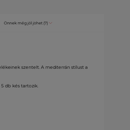
Önnek még jól jöhet
(7)
ékeinek szentelt. A mediterrán stílust a
5 db kés tartozik.