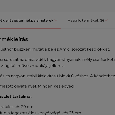
ékleírás és termékparaméterek
Hasonló termékek
(9)
rmékleírás
üsthof büszkén mutatja be az Amici sorozat késblokkját.
ci sorozat az olasz vidék hagyományainak, mély családi kötel
i világ kézműves munkája jellemzi.
ós és nagyon stabil kialakítású blokk 6 késhez. A készlethez 
mázott olívafa nyél. Minden kés egyedi
észlet tartalma:
szakácskés 20 cm
dupla fogazott éles kenyérvágó kés 23 cm