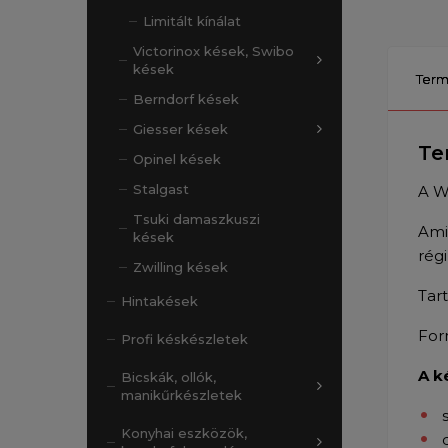
Limitált kínálat
Victorinox kések, Swibo
kések
Term
Berndorf kések
Giesser kések
Te
Opinel kések
Stalgast
A W
Tsuki damaszkuszi
Ami
kések
rég
Zwilling kések
Tart
Hintakések
For
Profi késkészletek
A k
Bicskák, ollók,
manikűrkészletek
Konyhai eszközök,