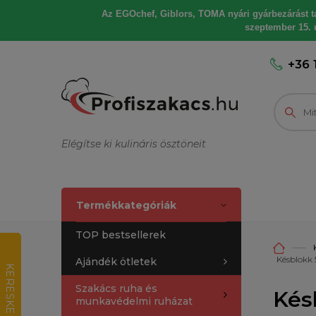
Az EGOchef, Giblors, TOMA nyári gyárbezárást tart
szeptember 15. u
+36 
Elégítse ki kulináris ösztöneit
Termékkategóriák
TOP bestsellerek
Késblokk 
Ajándék ötletek
K
E
R
E
S
K
E
D
E
L
M
I
R
T
É
K
E
L
É
Szakács ruha és
Kés
munkavédelmi ruházat