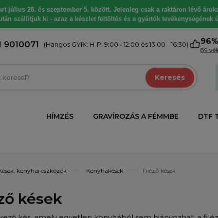
 július 28. és szeptember 5. között. Jelenleg csak a raktáron lévő árukat
tán szállítjuk ki - azaz a készlet feltöltés és a gyártók tevékenységének ú
96
1 9010071
(Hangos GYIK: H-P: 9:00 - 12:00 és 13:00 - 16:30)
89 vé
Keresés
HÍMZÉS
GRAVÍROZÁS A FÉMMBE
DTF 
Kések, konyhai eszközök
Konyhakések
Filéző kések
éző kések
kező kés, amely egyetlen konyhából sem hiányozhat, a filéz