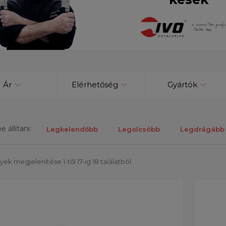
Ár
Elérhetőség
Gyártók
 állítani:
Legkelendőbb
Legolcsóbb
Legdrágább
k megjelenítése 1-től 17-ig 18 találatból.