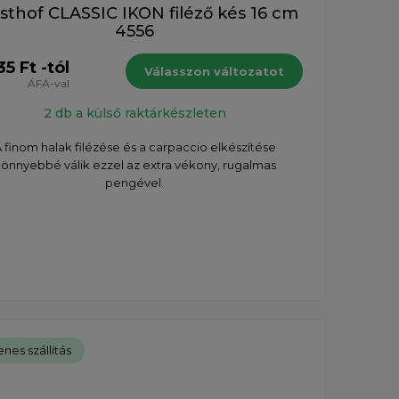
thof CLASSIC IKON filéző kés 16 cm
4556
35 Ft -tól
Válasszon változatot
ÁFÁ-val
2 db a külső raktárkészleten
 finom halak filézése és a carpaccio elkészítése
önnyebbé válik ezzel az extra vékony, rugalmas
pengével.
nes szállítás