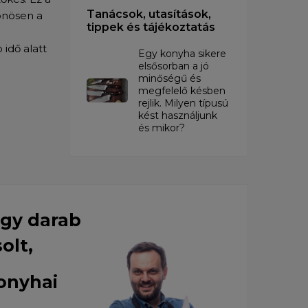
Tanácsok, utasítások,
önösen a
tippek és tájékoztatás
idő alatt
Egy konyha sikere
elsősorban a jó
minőségű és
megfelelő késben
rejlik. Milyen típusú
kést használjunk
és mikor?
egy darab
solt,
konyhai