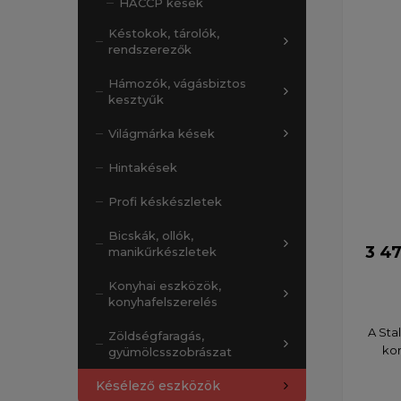
HACCP kések
Késtokok, tárolók,
rendszerezők
Hámozók, vágásbiztos
kesztyűk
Világmárka kések
Hintakések
Profi késkészletek
Bicskák, ollók,
3 47
manikűrkészletek
Konyhai eszközök,
konyhafelszerelés
A Sta
Zöldségfaragás,
kor
gyümölcsszobrászat
Késélező eszközök