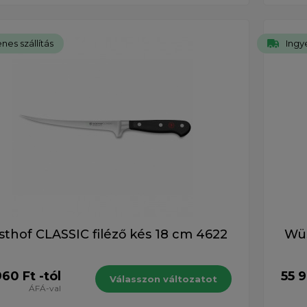
nes szállítás
Ingye
thof CLASSIC filéző kés 18 cm 4622
Wüs
60 Ft -tól
55 9
Válasszon változatot
ÁFÁ-val