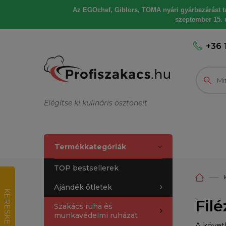
Az EGOchef, Giblors, TOMA nyári gyárbezárást tart
szeptember 15. u
+36 
Elégítse ki kulináris ösztöneit
Termékkategóriák
TOP bestsellerek
Ajándék ötletek
K
E
R
E
S
K
E
D
E
L
M
I
R
T
É
K
E
L
É
Fil
Szakács ruha és
munkavédelmi ruházat
A követ