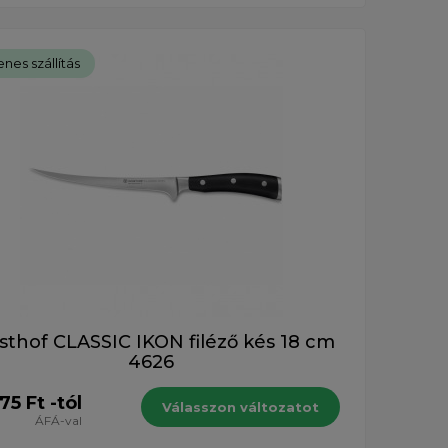
nes szállítás
thof CLASSIC IKON filéző kés 18 cm
4626
75 Ft -tól
Válasszon változatot
ÁFÁ-val