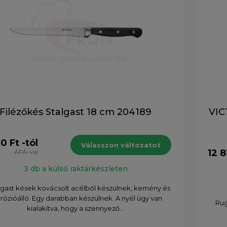
Filézőkés Stalgast 18 cm 204189
VIC
0 Ft -tól
Válasszon változatot
12 8
ÁFÁ-val
3 db a külső raktárkészleten
lgast kések kovácsolt acélból készülnek, kemény és
rózióálló. Egy darabban készülnek. A nyél úgy van
Rug
kialakítva, hogy a szennyező...