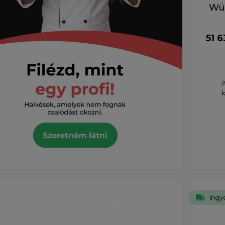
Wüs
51 6
A
k
Ingye