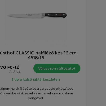
sthof CLASSIC halfiléző kés 16 cm
4518/16
70 Ft -tól
Válasszon változatot
ÁFÁ-val
5 db a külső raktárkészleten
 finom halak filézése és a carpaccio elkészítése
önnyebbé válik ezzel az extra vékony, rugalmas
pengével.