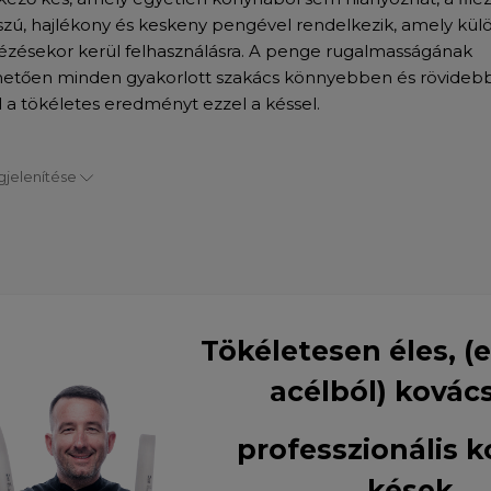
szú, hajlékony és keskeny pengével rendelkezik, amely kül
ilézésekor kerül felhasználásra. A penge rugalmasságának
etően minden gyakorlott szakács könnyebben és rövidebb 
l a tökéletes eredményt ezzel a késsel.
jelenítése
Tökéletesen éles, (
acélból) kovác
professzionális 
kések