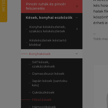
Pincér ruhák és pincér
kés hos
felszerelés
halak f
köszönh
Kések, konyhai eszközök
érheti e
Konyhai késkészletek,
szakács késkészletek
...
Több meg
Késkészletek késtartó
blokkal
Konyhakések
Séf kések,
szakácskések
Damaszkuszi kések
Japán kések (santoku
kés)
Cukrászkések
Filéző kések
Hámozókések