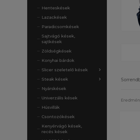
Henteskések
Lazackések
Paradicsomkések
Sajtvágó kések,
sajtkések
Zöldségkések
Konyhai bárdok
Slicer szeletelő kések
Steak kések
Sorrendbe
Nyárskések
Univerzális kések
Eredménye
Húsvillák
Csontozókések
Kenyérvágó kések,
recés kések