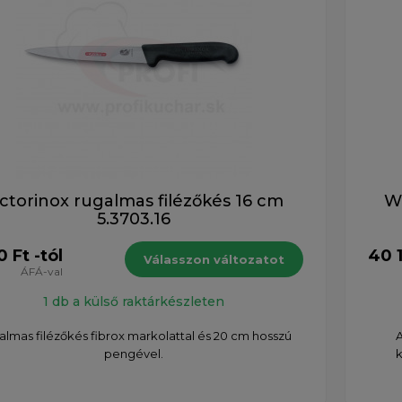
ictorinox rugalmas filézőkés 16 cm
Wü
5.3703.16
0 Ft -tól
40 1
Válasszon változatot
ÁFÁ-val
1 db a külső raktárkészleten
lmas filézőkés fibrox markolattal és 20 cm hosszú
A
pengével.
k