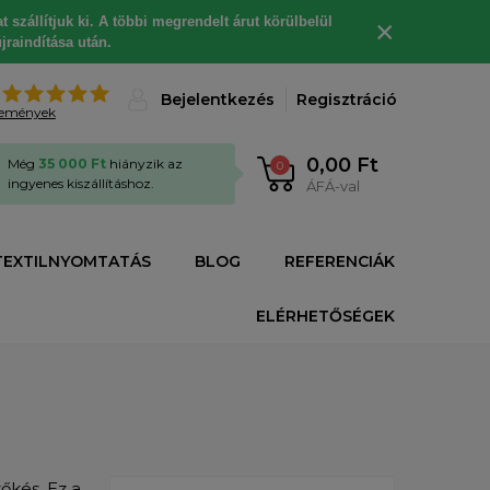
 szállítjuk ki. A többi megrendelt árut körülbelül
×
jraindítása után.
%
Bejelentkezés
Regisztráció
lemények
0,00 Ft
Még
35 000 Ft
hiányzik az
0
ingyenes kiszállításhoz.
ÁFÁ-val
TEXTILNYOMTATÁS
BLOG
REFERENCIÁK
ELÉRHETŐSÉGEK
őkés. Ez a