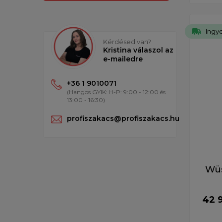
Ingye
Kérdésed van?
Kristina válaszol az
e-mailedre
+36 1 9010071
(Hangos GYIK: H-P: 9:00 - 12:00 és
13:00 - 16:30)
profiszakacs@profiszakacs.hu
Wüs
42 9