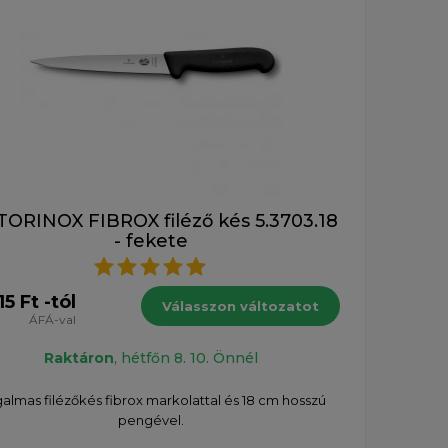
TORINOX FIBROX filéző kés 5.3703.18
- fekete
15 Ft -tól
Válasszon változatot
ÁFÁ-val
Raktáron
, hétfőn 8. 10. Önnél
almas filézőkés fibrox markolattal és 18 cm hosszú
pengével.