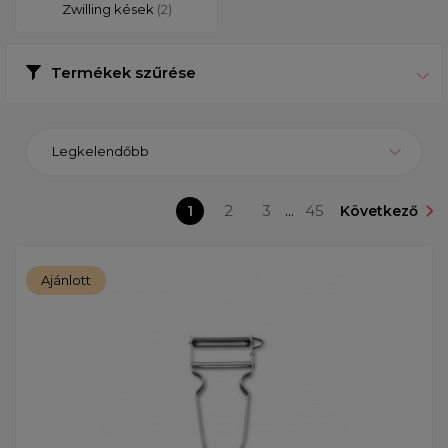
Zwilling kések
(2)
Termékek szűrése
Legkelendőbb
1
2
3
...
45
Következő
Ajánlott