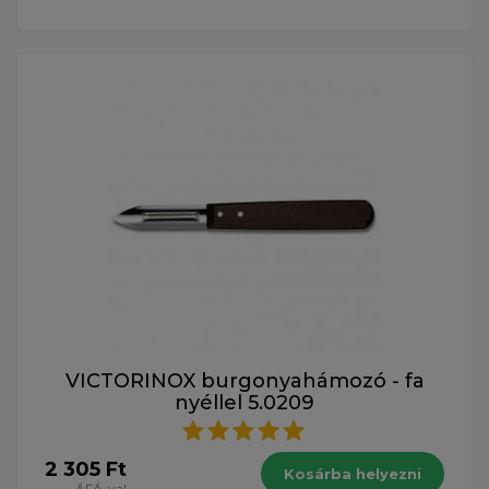
VICTORINOX burgonyahámozó - fa
nyéllel 5.0209
2 305 Ft
Kosárba helyezni
ÁFÁ-val