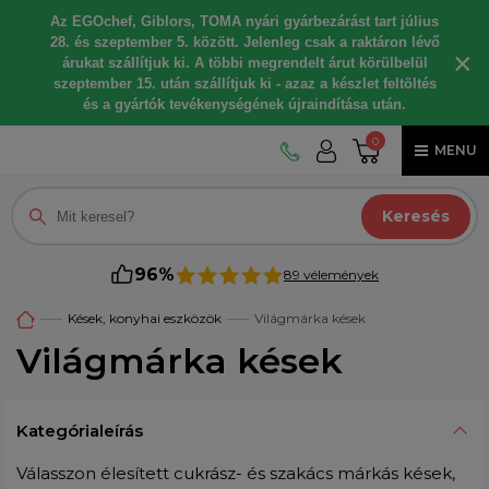
Az EGOchef, Giblors, TOMA nyári gyárbezárást tart július
28. és szeptember 5. között. Jelenleg csak a raktáron lévő
×
árukat szállítjuk ki. A többi megrendelt árut körülbelül
szeptember 15. után szállítjuk ki - azaz a készlet feltöltés
és a gyártók tevékenységének újraindítása után.
0
MENU
Keresés
96%
89 vélemények
Kések, konyhai eszközök
Világmárka kések
Világmárka kések
Kategórialeírás
Válasszon élesített cukrász- és szakács márkás kések,