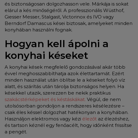
és biztonságosan dolgozhasson vele. Márkája is sokat
elárul a kés minőségéről. A professzionális Wüsthof,
Giesser Messer, Stalgast, Victorinox és IVO vagy
Berndorf Damascus kései biztosak, amelyeket minden
konyhában használni fognak.
Hogyan kell ápolni a
konyhai késeket
A konyhai kések megfelelő gondozásával akár több
évvel meghosszabbíthatja azok élettartamát. Ezért
minden használat után öblítse le a késeket folyó víz
alatt, és szárítás után tárolja biztonságos helyen. Ha
késekkel utazik, szerezzen be nekik praktikus
szakácstérképeket és késtáskákat.
Végül, de nem
utolsósorban gondoljon a rendszeres késélezésre –
csak éles késsel dolgozhat hatékonyan a konyhában.
Használjon elektromos vagy kézi
élezőt
az élezéshez,
és tartson kéznél egy fenőacélt, hogy időnként frissítse
a pengét.