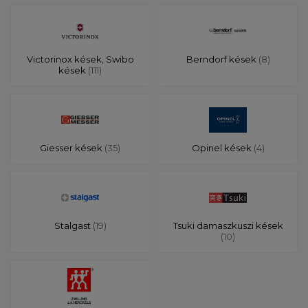
Victorinox kések, Swibo
Berndorf kések
(8)
kések
(111)
Giesser kések
(35)
Opinel kések
(4)
Stalgast
(19)
Tsuki damaszkuszi kések
(10)