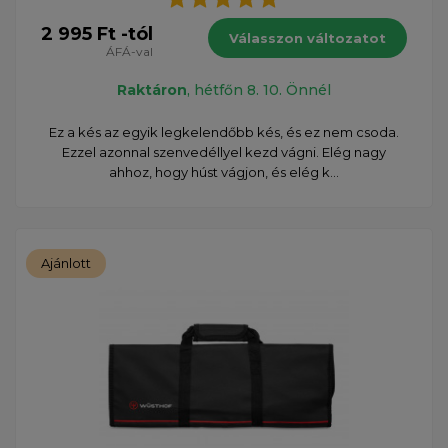
2 995 Ft -tól
Válasszon változatot
ÁFÁ-val
Raktáron
, hétfőn 8. 10. Önnél
Ez a kés az egyik legkelendőbb kés, és ez nem csoda.
Ezzel azonnal szenvedéllyel kezd vágni. Elég nagy
ahhoz, hogy húst vágjon, és elég k...
Ajánlott