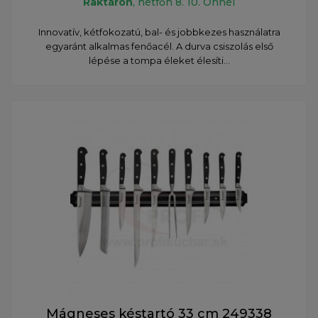
Raktáron
, hétfőn 8. 10. Önnél
Innovatív, kétfokozatú, bal- és jobbkezes használatra
egyaránt alkalmas fenőacél. A durva csiszolás első
lépése a tompa éleket élesíti...
Mágneses késtartó 33 cm 249338