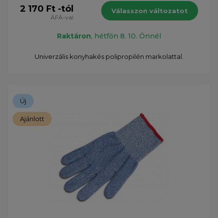
2 170 Ft -tól
Válasszon változatot
ÁFÁ-val
Raktáron
, hétfőn 8. 10. Önnél
Univerzális konyhakés polipropilén markolattal.
Új
Ajánlott