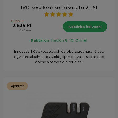
IVO késélező kétfokozatú 21151
13 375 Ft
12 535 Ft
Kosárba helyezni
ÁFÁ-val
Raktáron
, hétfőn 8. 10. Önnél
Innovatív, kétfokozatú, bal- és jobbkezes használatra
egyaránt alkalmas csiszológép. A durva csiszolás első
lépése a tompa éleket éles...
Ajánlott