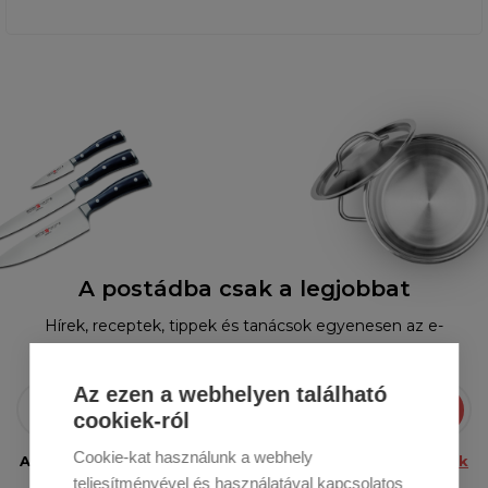
A postádba csak a legjobbat
Hírek, receptek, tippek és tanácsok egyenesen az e-
mailedbe.
Az ezen a webhelyen található
Bejelentkezni
cookiek-ról
Cookie-kat használunk a webhely
Az e-mail elküldésével hozzájárulsz a
személyes adatok
teljesítményével és használatával kapcsolatos
feldolgozásához.