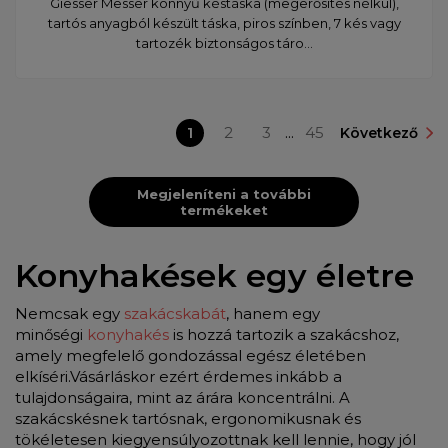
Giesser Messer könnyű késtáska (megerősítés nélkül),
tartós anyagból készült táska, piros színben, 7 kés vagy
tartozék biztonságos táro...
1
2
3
...
45
Következő
Megjeleníteni a további
termékeket
Konyhakések egy életre
Nemcsak egy
szakácskabát
, hanem egy
minőségi
konyhakés
is hozzá tartozik a szakácshoz,
amely megfelelő gondozással egész életében
elkíséri.Vásárláskor ezért érdemes inkább a
tulajdonságaira, mint az árára koncentrálni. A
szakácskésnek tartósnak, ergonomikusnak és
tökéletesen kiegyensúlyozottnak kell lennie, hogy jól