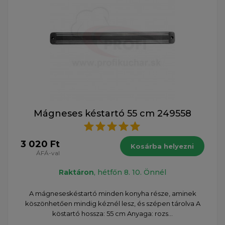
Mágneses késtartó 55 cm 249558
3 020 Ft
Kosárba helyezni
ÁFÁ-val
Raktáron
, hétfőn 8. 10. Önnél
A mágneseskéstartó minden konyha része, aminek
köszönhetően mindig kéznél lesz, és szépen tárolva A
köstartó hossza: 55 cm Anyaga: rozs...