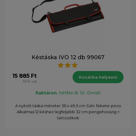
Késtáska IVO 12 db 99067
15 885 Ft
Kosárba helyezni
ÁFÁ-val
Raktáron
, hétfőn 8. 10. Önnél
A nyitott táska méretei: 55 x 49,5 cm Szín: fekete-piros
Alkalmas 12 késhez legfeljebb 32 cm pengehosszig +
tartozékok