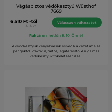
Vágásbiztos védőkesztyű Wüsthof
7669
6 510 Ft -tól
Válasszon változatot
ÁFÁ-val
Raktáron
, hétfőn 8. 10. Önnél
A védőkesztyűk kényelmesek és védik a kezet az éles
pengéktől. Praktikus, tartós, légáteresztő. A rugalmas
védőkesztyűk tökéletesen illes...