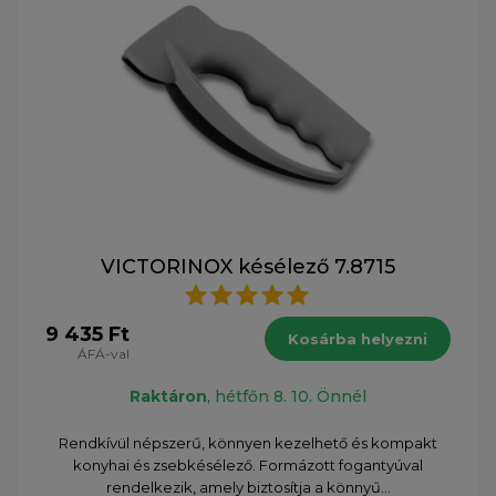
VICTORINOX késélező 7.8715
9 435 Ft
Kosárba helyezni
ÁFÁ-val
Raktáron
, hétfőn 8. 10. Önnél
Rendkívül népszerű, könnyen kezelhető és kompakt
konyhai és zsebkésélező. Formázott fogantyúval
rendelkezik, amely biztosítja a könnyű...