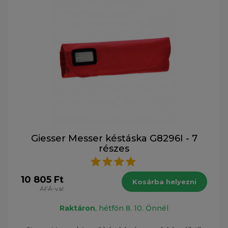
Giesser Messer késtáska G8296I - 7
részes
10 805 Ft
Kosárba helyezni
ÁFÁ-val
Raktáron
, hétfőn 8. 10. Önnél