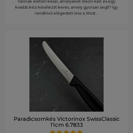
Vannak életlen kései, amelyeket élezni kell, és egy
kisebb kézi késélezőt keres, amely gyorsan segít? Így
rendkívül elégedett lesz a Wüst...
Paradicsomkés Victorinox SwissClassic
11cm 6.7833