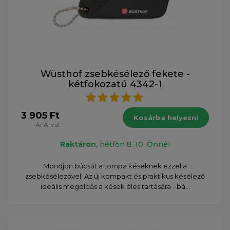
Wüsthof zsebkésélező fekete -
kétfokozatú 4342-1
3 905 Ft
Kosárba helyezni
ÁFÁ-val
Raktáron
, hétfőn 8. 10. Önnél
Mondjon búcsút a tompa késeknek ezzel a
zsebkésélezővel. Az új kompakt és praktikus késélező
ideális megoldás a kések éles tartására - bá...