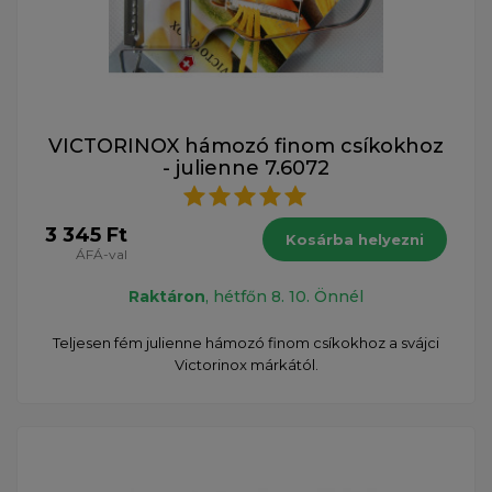
VICTORINOX hámozó finom csíkokhoz
- julienne 7.6072
3 345 Ft
Kosárba helyezni
ÁFÁ-val
Raktáron
, hétfőn 8. 10. Önnél
Teljesen fém julienne hámozó finom csíkokhoz a svájci
Victorinox márkától.