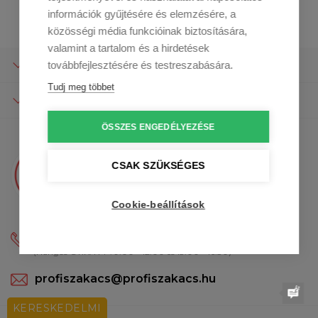
információk gyűjtésére és elemzésére, a
közösségi média funkcióinak biztosítására,
valamint a tartalom és a hirdetések
A TÁRSASÁGRÓL
továbbfejlesztésére és testreszabására.
Tudj meg többet
A VÁSÁRLÁSRÓL
ÖSSZES ENGEDÉLYEZÉSE
CSAK SZÜKSÉGES
Kérdésed van?
Kristina válaszol az e-mailedre
Cookie-beállítások
+36 1 9010071
(Hangos GYIK: H-P: 9:00 - 12:00 és 13:00 - 16:30)
profiszakacs@profiszakacs.hu
KERESKEDELMI