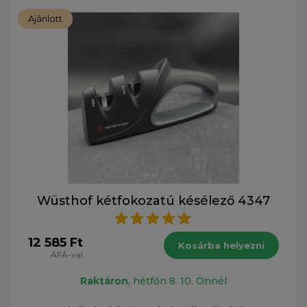
Ajánlott
Wüsthof kétfokozatú késélező 4347
12 585 Ft
Kosárba helyezni
ÁFÁ-val
Raktáron
, hétfőn 8. 10. Önnél