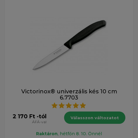
Victorinox® univerzális kés 10 cm
6.7703
2 170 Ft -tól
Válasszon változatot
ÁFÁ-val
Raktáron
, hétfőn 8. 10. Önnél