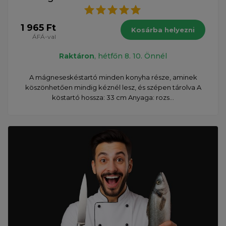
1 965 Ft
Kosárba helyezni
ÁFÁ-val
Raktáron
, hétfőn 8. 10. Önnél
A mágneseskéstartó minden konyha része, aminek
köszönhetően mindig kéznél lesz, és szépen tárolva A
köstartó hossza: 33 cm Anyaga: rozs...