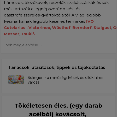
hámozók, élezőkövek, reszelők, szakácstáskák és sok
más tartozék a legnépszerűbb kés- és
gasztrofelszerelés-gyártóktójaitól. A világ legjobb
késmárkáinak legjobb kései és termékei
:
IVO
Cutelarias
,
Victorinox
,
Wüsthof
,
Berndorf
,
Stalgast
,
G
Messer
,
Tsuki
&...
Több megjelenítése
Tanácsok, utasítások, tippek és tájékoztatás
Solingen - a minőségi kések és ollók híres
városa
Tökéletesen éles, (egy darab
acélból) kovácsolt,