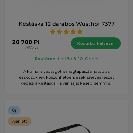
Késtáska 12 darabos Wüsthof 7377
20 700 Ft
Kosárba helyezni
ÁFÁ-val
Raktáron
, hétfőn 8. 10. Önnél
A kulináris vadságot is megtapasztalhatod az
eszközöknek köszönhetően, ezek szerves részét
képezi a késtáska Ha van saját késed, semmi s...
Új
Ajánlott