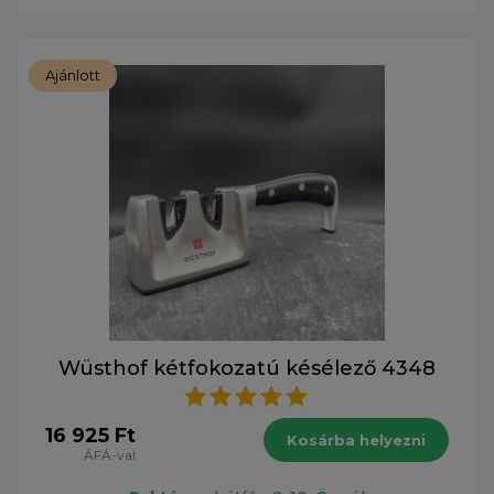
Ajánlott
Wüsthof kétfokozatú késélező 4348
16 925 Ft
Kosárba helyezni
ÁFÁ-val