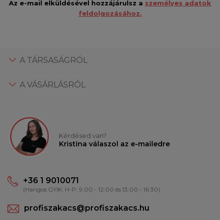
Az e-mail elküldésével hozzájárulsz a
személyes adatok
feldolgozásához.
A TÁRSASÁGRÓL
A VÁSÁRLÁSRÓL
Kérdésed van?
Kristina válaszol az e-mailedre
+36 1 9010071
(Hangos GYIK: H-P: 9:00 - 12:00 és 13:00 - 16:30)
profiszakacs@profiszakacs.hu