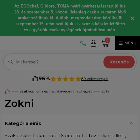
Az EGOchef, Giblors, TOMA nyári gyárbezárást tart július
28. és szeptember 5. között. Jelenleg csak a raktáron lévő
×
árukat szállítjuk ki. A többi megrendelt árut körülbelül
szeptember 15. után szállítjuk ki - azaz a készlet feltöltés
és a gyártók tevékenységének újraindítása után.
0
MENU
Keresés
96%
89 vélemények
Szakács ruha és munkavédelmi ruházat
Zokni
Zokni
Kategórialeírás
Szakácsként akár napi 16 órát tölt a tűzhely mellett,