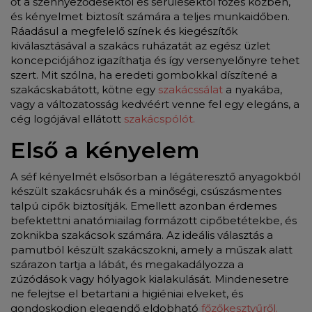
őt a szennyeződésektől és sérülésektől főzés közben,
és kényelmet biztosít számára a teljes munkaidőben.
Ráadásul a megfelelő színek és kiegészítők
kiválasztásával a szakács ruházatát az egész üzlet
koncepciójához igazíthatja és így versenyelőnyre tehet
szert. Mit szólna, ha eredeti gombokkal díszítené a
szakácskabátott, kötne egy
szakácssálat
a nyakába,
vagy a változatosság kedvéért venne fel egy elegáns, a
cég logójával ellátott
szakácspólót.
Első a kényelem
A séf kényelmét elsősorban a légáteresztő anyagokból
készült szakácsruhák és a minőségi, csúszásmentes
talpú cipők biztosítják. Emellett azonban érdemes
befektettni anatómiailag formázott cipőbetétekbe, és
zoknikba szakácsok számára. Az ideális választás a
pamutból készült szakácszokni, amely a műszak alatt
szárazon tartja a lábát, és megakadályozza a
zúzódások vagy hólyagok kialakulását. Mindenesetre
ne felejtse el betartani a higiéniai elveket, és
gondoskodjon elegendő eldobható
főzőkesztyűről.