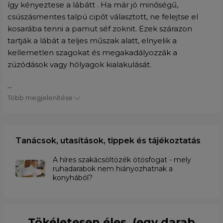
így kényeztese a lábátt . Ha már jó minőségű,
csúszásmentes talpú cipőt választott, ne felejtse el
kosarába tenni a pamut séf zoknit. Ezek szárazon
tartják a lábát a teljes műszak alatt, elnyelik a
kellemetlen szagokat és megakadályozzák a
zúzódások vagy hólyagok kialakulását.
...
Több megjelenítése
Tanácsok, utasítások, tippek és tájékoztatás
A híres szakácsöltözék ötösfogat - mely
ruhadarabok nem hiányozhatnak a
konyhából?
Tökéletesen éles, (egy darab