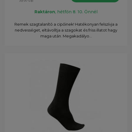
ÁFÁ-val
Raktáron
, hétfőn 8. 10. Önnél
Remek szagtalanító a cipőinek! Hatékonyan felszívja a
nedvességet, eltávolítja a szagokat és friss illatot hagy
maga után. Megakadályo...