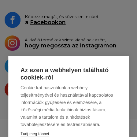
Képezze magát, és kövessen minket
a
Facebookon
A kiváló termékek szinte kiabálnak azért,
hogy megossza az
Instagramon
Az újdonságokat
a
Twitteren
tesszük közzé
Az ezen a webhelyen található
cookiek-ról
Termékeinket
Cookie-kat használunk a webhely
a
Youtube-on
is bemutatjuk
teljesítményével és használatával kapcsolatos
információk gyűjtésére és elemzésére, a
közösségi média funkcióinak biztosítására,
valamint a tartalom és a hirdetések
továbbfejlesztésére és testreszabására.
Profikuchar.sk
Profikuchař.cz
Tudj meg többet