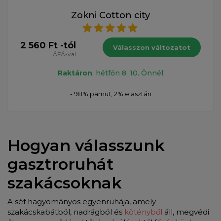
Zokni Cotton city
2 560 Ft -tól
Válasszon változatot
ÁFÁ-val
Raktáron
, hétfőn 8. 10. Önnél
- 98% pamut, 2% elasztán
Hogyan válasszunk
gasztroruhát
szakácsoknak
A séf hagyományos egyenruhája, amely
szakácskabátból, nadrágból és
kötényből
áll, megvédi