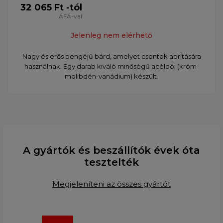
32 065 Ft -tól
ÁFÁ-val
Jelenleg nem elérhető
Nagy és erős pengéjű bárd, amelyet csontok aprítására
használnak. Egy darab kiváló minőségű acélból (króm-
molibdén-vanádium) készült.
A gyártók és beszállítók évek óta
tesztelték
Megjeleníteni az összes gyártót