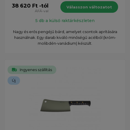
38 620 Ft -tól
Válasszon változatot
ÁFÁ-val
5 db a külső raktárkészleten
Nagy és erős pengéjű bárd, amelyet csontok aprítására
használnak. Egy darab kiváló minőségű acélból (króm-
molibdén-vanádium) készült.
Ingyenes szállítás
Új