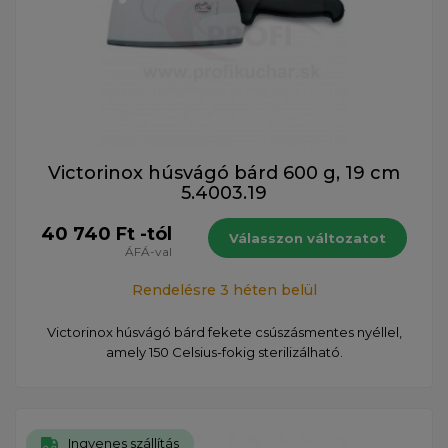
Victorinox húsvágó bárd 600 g, 19 cm
5.4003.19
40 740 Ft -tól
Válasszon változatot
ÁFÁ-val
Rendelésre 3 héten belül
Victorinox húsvágó bárd fekete csúszásmentes nyéllel,
amely 150 Celsius-fokig sterilizálható.
Ingyenes szállítás