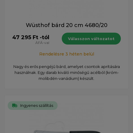
Wüsthof bárd 20 cm 4680/20
47 295 Ft -tól
Válasszon változatot
ÁFÁ-val
Rendelésre 3 héten belül
Nagy és erős pengéjű bárd, amelyet csontok aprítására
használnak. Egy darab kiváló minőségű acélból (króm-
molibdén-vanádium) készült.
Ingyenes szállítás