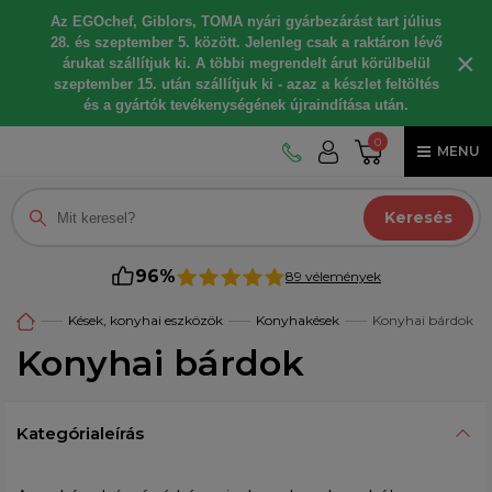
Az EGOchef, Giblors, TOMA nyári gyárbezárást tart július
28. és szeptember 5. között. Jelenleg csak a raktáron lévő
×
árukat szállítjuk ki. A többi megrendelt árut körülbelül
szeptember 15. után szállítjuk ki - azaz a készlet feltöltés
és a gyártók tevékenységének újraindítása után.
0
MENU
Keresés
96%
89 vélemények
Kések, konyhai eszközök
Konyhakések
Konyhai bárdok
Konyhai bárdok
Kategórialeírás