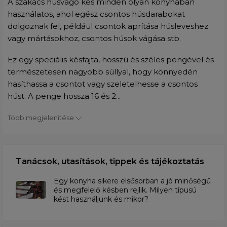
A szakács húsvágó kés minden olyan konyhában
használatos, ahol egész csontos húsdarabokat
dolgoznak fel, például csontok aprítása húsleveshez
vagy mártásokhoz, csontos húsok vágása stb.
Ez egy speciális késfajta, hosszú és széles pengével és
természetesen nagyobb súllyal, hogy könnyedén
hasíthassa a csontot vagy szeletelhesse a csontos
húst. A penge hossza 16 és 2...
Több megjelenítése
Tanácsok, utasítások, tippek és tájékoztatás
Egy konyha sikere elsősorban a jó minőségű
és megfelelő késben rejlik. Milyen típusú
kést használjunk és mikor?