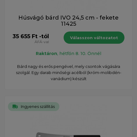
Húsvágó bárd IVO 24,5 cm - fekete
11425
35 655 Ft -tól
Válasszon változatot
ÁFÁ-val
Raktáron
, hétfőn 8. 10. Önnél
Bárd nagy és erős pengével, mely csontok vágására
szolgál. Egy darab minőségi acélból (króm-molibdén-
vanádium) készült
Ingyenes szállítás