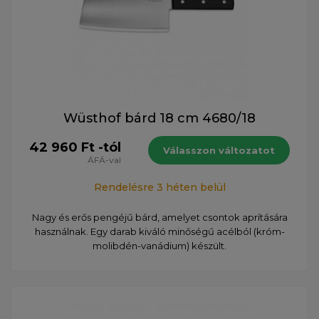
Wüsthof bárd 18 cm 4680/18
42 960 Ft -tól
Válasszon változatot
ÁFÁ-val
Rendelésre 3 héten belül
Nagy és erős pengéjű bárd, amelyet csontok aprítására
használnak. Egy darab kiváló minőségű acélból (króm-
molibdén-vanádium) készült.