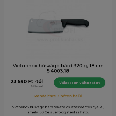
Victorinox húsvágó bárd 320 g, 18 cm
5.4003.18
23 590 Ft -tól
Válasszon változatot
ÁFÁ-val
Rendelésre 3 héten belül
Victorinox húsvágó bárd fekete csúszásmentes nyéllel,
amely 150 Celsius-fokig sterilizálható.