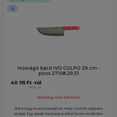
Új
Húsvágó bárd IVO COLPO 29 cm -
piros 27108.29.31
40 115 Ft -tól
ÁFÁ-val
Jelenleg nem elérhető
Bárd nagy és erős pengével, mely csontok vágására
szolgál. Egy darab minőségi acélból (króm-molibdén-