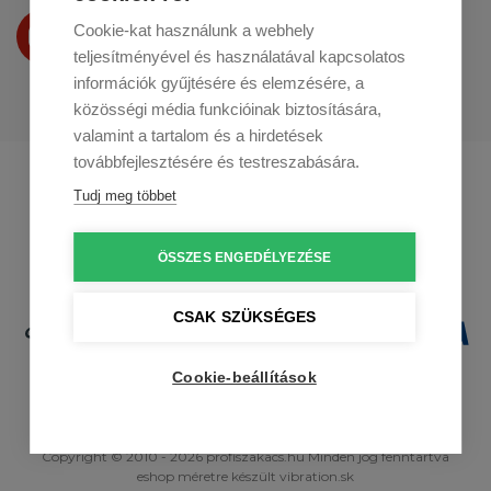
Termékeinket
Cookie-kat használunk a webhely
a
Youtube-on
is bemutatjuk
teljesítményével és használatával kapcsolatos
információk gyűjtésére és elemzésére, a
közösségi média funkcióinak biztosítására,
valamint a tartalom és a hirdetések
továbbfejlesztésére és testreszabására.
Profikuchar.sk
Profikuchař.cz
Tudj meg többet
Profikoch.at
ÖSSZES ENGEDÉLYEZÉSE
CSAK SZÜKSÉGES
Cookie-beállítások
Copyright © 2010 - 2026 profiszakacs.hu Minden jog fenntartva
eshop méretre
készült
vibration.sk