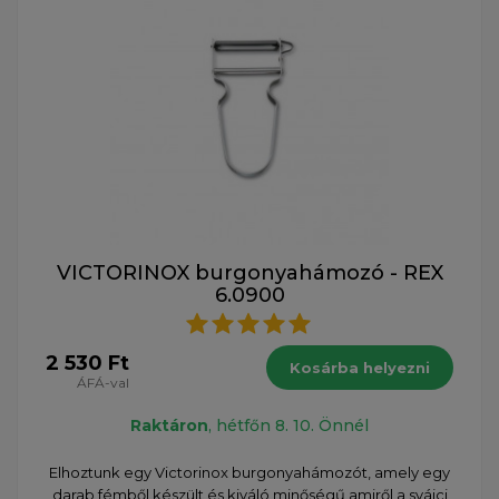
VICTORINOX burgonyahámozó - REX
6.0900
2 530 Ft
Kosárba helyezni
ÁFÁ-val
Raktáron
, hétfőn 8. 10. Önnél
​Elhoztunk egy Victorinox burgonyahámozót, amely egy
darab fémből készült és kiváló minőségű,amiről a svájci