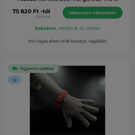
75 820 Ft -tól
Válasszon változatot
ÁFÁ-val
Raktáron
, hétfőn 8. 10. Önnél
IVO vágás elleni védő kesztyű, vágásálló
Ingyenes szállítás
Új