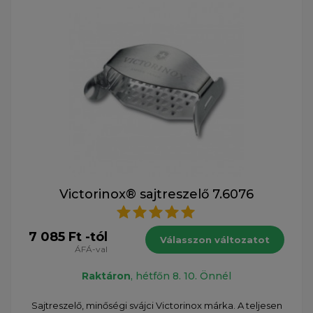
Victorinox® sajtreszelő 7.6076
7 085 Ft -tól
Válasszon változatot
ÁFÁ-val
Raktáron
, hétfőn 8. 10. Önnél
Sajtreszelő, minőségi svájci Victorinox márka. A teljesen