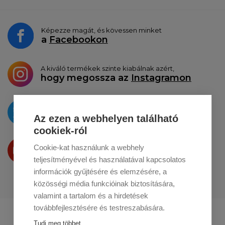
Képezze magát, és kövessen minket
a
Facebookon
A kiváló termékek szinte kiabálnak azért,
hogy megossza az
Instagramon
Az újdonságokat
a
Twitteren
tesszük közzé
Az ezen a webhelyen található
cookiek-ról
Termékeinket
Cookie-kat használunk a webhely
a
Youtube-on
is bemutatjuk
teljesítményével és használatával kapcsolatos
információk gyűjtésére és elemzésére, a
közösségi média funkcióinak biztosítására,
valamint a tartalom és a hirdetések
továbbfejlesztésére és testreszabására.
Profikuchar.sk
Profikuchař.cz
Tudj meg többet