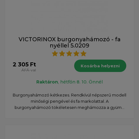
VICTORINOX burgonyahámozó - fa
nyéllel 5.0209
2 305 Ft
Kosárba helyezni
ÁFÁ-val
Raktáron
, hétfőn 8. 10. Önnél
Burgonyahámozó kétkezes. Rendkívül népszerű modell
minőségi pengével és fa markolattal. A
burgonyahámozó tökéletesen meghámozza a gyüm...