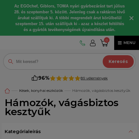
Az EGOchef, Giblors, TOMA nyári gyárbezárást tart július
28. és szeptember 5. között. Jelenleg csak a raktáron lévő
×
árukat szállítjuk ki. A többi megrendelt árut körülbelül
szeptember 15. után szállítjuk ki - azaz a készlet feltöltés
és a gyártók tevékenységének újraindítása után.
0
MENU
Keresés
96%
89 vélemények
Kések, konyhai eszközök
Hámozók, vágásbiztos kesztyűk
Hámozók, vágásbiztos
kesztyűk
Kategórialeírás