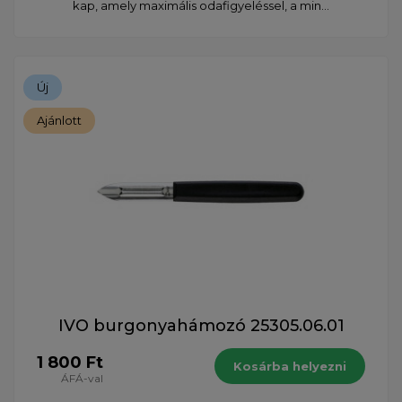
kap, amely maximális odafigyeléssel, a min...
Új
Ajánlott
IVO burgonyahámozó 25305.06.01
1 800 Ft
Kosárba helyezni
ÁFÁ-val