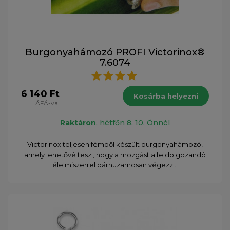
Burgonyahámozó PROFI Victorinox®
7.6074
6 140 Ft
Kosárba helyezni
ÁFÁ-val
Raktáron
, hétfőn 8. 10. Önnél
Victorinox teljesen fémből készült burgonyahámozó,
amely lehetővé teszi, hogy a mozgást a feldolgozandó
élelmiszerrel párhuzamosan végezz...