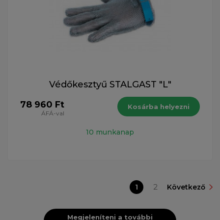
Védőkesztyű STALGAST "L"
78 960 Ft
Kosárba helyezni
ÁFÁ-val
10 munkanap
1
2
Következő
Megjeleníteni a további