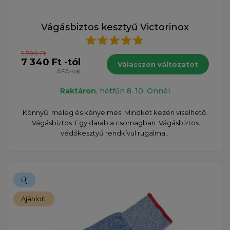
Vágásbiztos kesztyű Victorinox
9 780 Ft
7 340 Ft -tól
Válasszon változatot
ÁFÁ-val
Raktáron
, hétfőn 8. 10. Önnél
Könnyű, meleg és kényelmes. Mindkét kezén viselhető.
Vágásbiztos. Egy darab a csomagban. Vágásbiztos
védőkesztyű rendkívül rugalma...
Új
Ajánlott