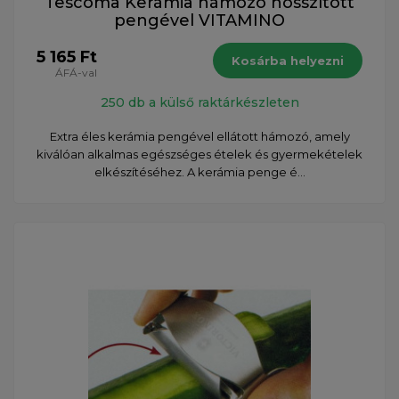
Tescoma Kerámia hámozó hosszított
pengével VITAMINO
5 165 Ft
Kosárba helyezni
ÁFÁ-val
250 db a külső raktárkészleten
Extra éles kerámia pengével ellátott hámozó, amely
kiválóan alkalmas egészséges ételek és gyermekételek
elkészítéséhez. A kerámia penge é...