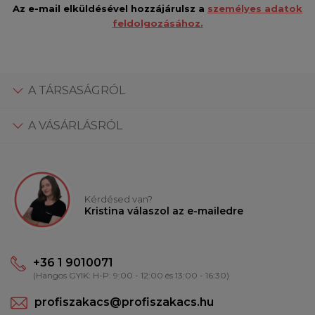
Az e-mail elküldésével hozzájárulsz a
személyes adatok
feldolgozásához.
A TÁRSASÁGRÓL
A VÁSÁRLÁSRÓL
Kérdésed van?
Kristina válaszol az e-mailedre
+36 1 9010071
(Hangos GYIK: H-P: 9:00 - 12:00 és 13:00 - 16:30)
profiszakacs@profiszakacs.hu