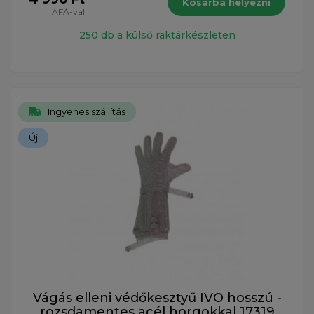
Kosárba helyezni
ÁFÁ-val
250 db a külső raktárkészleten
Ingyenes szállítás
Új
Vágás elleni védőkesztyű IVO hosszú -
rozsdamentes acél horgokkal 17319