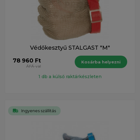
Védőkesztyű STALGAST "M"
78 960 Ft
Kosárba helyezni
ÁFÁ-val
1 db a külső raktárkészleten
Ingyenes szállítás