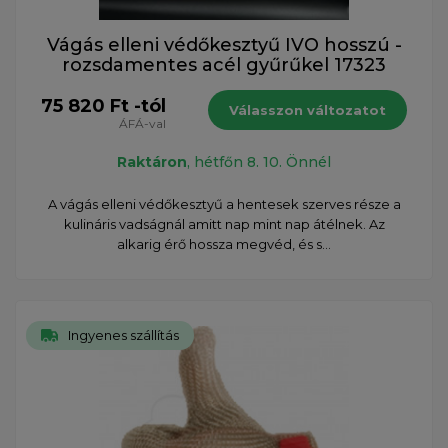
Vágás elleni védőkesztyű IVO hosszú -
rozsdamentes acél gyűrűkel 17323
75 820 Ft -tól
Válasszon változatot
ÁFÁ-val
Raktáron
, hétfőn 8. 10. Önnél
A vágás elleni védőkesztyű a hentesek szerves része a
kulináris vadságnál amitt nap mint nap átélnek. Az
alkarig érő hossza megvéd, és s...
Ingyenes szállítás