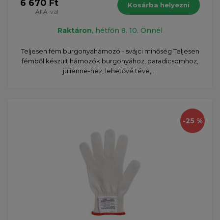
6 670 Ft
Kosárba helyezni
ÁFÁ-val
Raktáron
, hétfőn 8. 10. Önnél
Teljesen fém burgonyahámozó - svájci minőség Teljesen
fémből készült hámozók burgonyához, paradicsomhoz,
julienne-hez, lehetővé téve, ...
-25 %