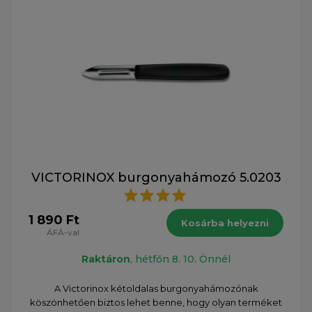
VICTORINOX burgonyahámozó 5.0203
1 890 Ft
Kosárba helyezni
ÁFÁ-val
Raktáron
, hétfőn 8. 10. Önnél
A Victorinox kétoldalas burgonyahámozónak
köszönhetően biztos lehet benne, hogy olyan terméket