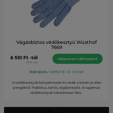
Vágásbiztos védőkesztyű Wüsthof
7669
6 510 Ft -tól
Válasszon változatot
ÁFÁ-val
Raktáron
, hétfőn 8. 10. Önnél
A védőkesztyűk kényelmesek és védik a kezet az éles
pengéktől. Praktikus, tartós, légáteresztő. A rugalmas
védőkesztyűk tökéletesen illes...