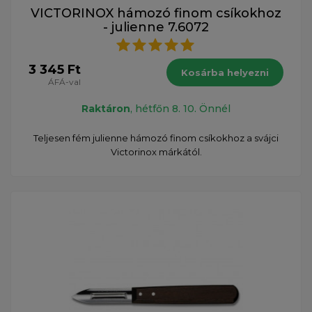
VICTORINOX hámozó finom csíkokhoz
- julienne 7.6072
3 345 Ft
Kosárba helyezni
ÁFÁ-val
Raktáron
, hétfőn 8. 10. Önnél
Teljesen fém julienne hámozó finom csíkokhoz a svájci
Victorinox márkától.