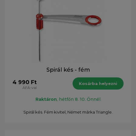
Spirál kés - fém
4 990 Ft
Kosárba helyezni
ÁFÁ-val
Raktáron
, hétfőn 8. 10. Önnél
Spirál kés. Fém kivitel, Német márka Triangle.