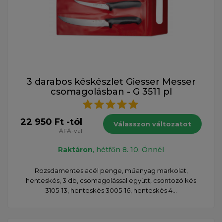
3 darabos késkészlet Giesser Messer
csomagolásban - G 3511 pl
22 950 Ft -tól
Válasszon változatot
ÁFÁ-val
Raktáron
, hétfőn 8. 10. Önnél
Rozsdamentes acél penge, műanyag markolat,
henteskés, 3 db, csomagolással együtt, csontozó kés
3105-13, henteskés 3005-16, henteskés 4...