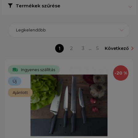
Termékek szűrése
Legkelendőbb
1
2
3
...
5
Következő
Ingyenes szállítás
-20 %
Új
Ajánlott