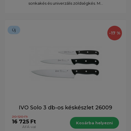
sonkakés és univerzális zöldségkés. M...
Új
-17 %
IVO Solo 3 db-os késkészlet 26009
20 120 Ft
16 725 Ft
Kosárba helyezni
ÁFÁ-val