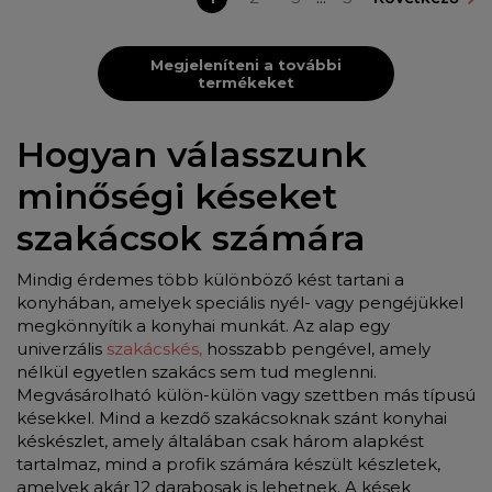
Megjeleníteni a további
termékeket
Hogyan válasszunk
minőségi késeket
szakácsok számára
Mindig érdemes több különböző kést tartani a
konyhában, amelyek speciális nyél- vagy pengéjükkel
megkönnyítik a konyhai munkát. Az alap egy
univerzális
szakácskés,
hosszabb pengével, amely
nélkül egyetlen szakács sem tud meglenni.
Megvásárolható külön-külön vagy szettben más típusú
késekkel. Mind a kezdő szakácsoknak szánt konyhai
késkészlet, amely általában csak három alapkést
tartalmaz, mind a profik számára készült készletek,
amelyek akár 12 darabosak is lehetnek. A kések