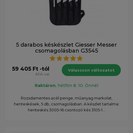
5 darabos késkészlet Giesser Messer
csomagolásban G3545
59 405 Ft -tól
Válasszon változatot
ÁFÁ-val
Raktáron
, hétfőn 8. 10. Önnél
Rozsdamentes acél penge, műanyag markolat,
henteskések, 5 db, csomagolásban. A készlet tartalma:
henteskés 3005-16 csontozó kés 3105-1...