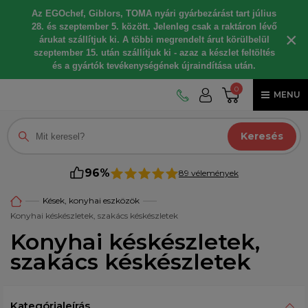
Az EGOchef, Giblors, TOMA nyári gyárbezárást tart július
28. és szeptember 5. között. Jelenleg csak a raktáron lévő
×
árukat szállítjuk ki. A többi megrendelt árut körülbelül
szeptember 15. után szállítjuk ki - azaz a készlet feltöltés
és a gyártók tevékenységének újraindítása után.
0
MENU
Keresés
96%
89 vélemények
Kések, konyhai eszközök
Konyhai késkészletek, szakács késkészletek
Konyhai késkészletek,
szakács késkészletek
Kategórialeírás