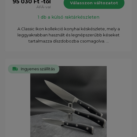
95 030 Ft -tól
Válasszon változatot
ÁFÁ-val
1 db a külső raktárkészleten
A Classic Ikon kollekció konyhai késkészlete, mely a
leggyakrabban használt és legnépszerűbb késeket
tartalmazza díszdobozba csomagolva. ...
Ingyenes szállítás