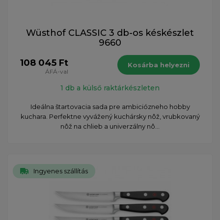
Wüsthof CLASSIC 3 db-os késkészlet
9660
108 045 Ft
Kosárba helyezni
ÁFÁ-val
1 db a külső raktárkészleten
Ideálna štartovacia sada pre ambiciózneho hobby
kuchara. Perfektne vyvážený kuchársky nôž, vrubkovaný
nôž na chlieb a univerzálny nô...
Ingyenes szállítás