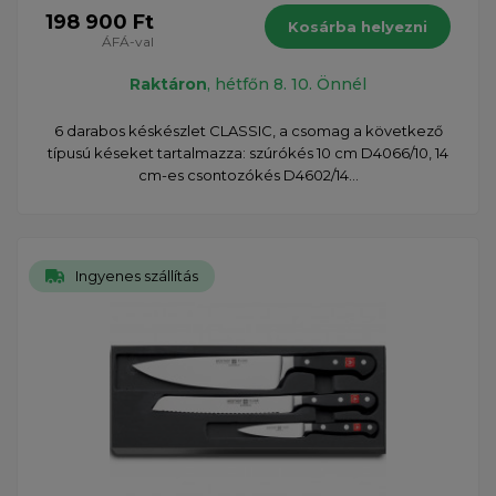
198 900 Ft
Kosárba helyezni
ÁFÁ-val
Raktáron
, hétfőn 8. 10. Önnél
6 darabos késkészlet CLASSIC, a csomag a következő
típusú késeket tartalmazza: szúrókés 10 cm D4066/10, 14
cm-es csontozókés D4602/14...
Ingyenes szállítás