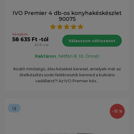
IVO Premier 4 db-os konyhakéskészlet
90075
72 925 Ft
58 635 Ft -tól
Válasszon változatot
ÁFÁ-val
Raktáron
, hétfőn 8. 10. Önnél
Kiváló minőségű, éles késeket keresel, amelyek már az
ételkészítés során felébresztik benned a kulináris
vadállatot?! Az IVO Premier kés...
Új
-11 %