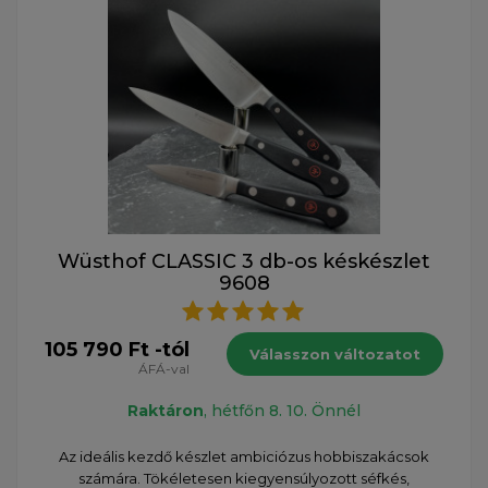
Wüsthof CLASSIC 3 db-os késkészlet
9608
105 790 Ft -tól
Válasszon változatot
ÁFÁ-val
Raktáron
, hétfőn 8. 10. Önnél
Az ideális kezdő készlet ambiciózus hobbiszakácsok
számára. Tökéletesen kiegyensúlyozott séfkés,