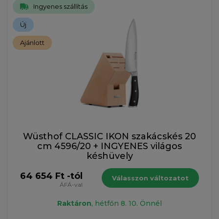
Ingyenes szállítás
Új
Ajánlott
Wüsthof CLASSIC IKON szakácskés 20
cm 4596/20 + INGYENES világos
késhüvely
64 654 Ft -tól
Válasszon változatot
ÁFÁ-val
Raktáron
, hétfőn 8. 10. Önnél