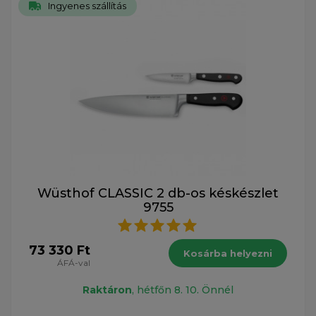
Ingyenes szállítás
Wüsthof CLASSIC 2 db-os késkészlet
9755
73 330 Ft
Kosárba helyezni
ÁFÁ-val
Raktáron
, hétfőn 8. 10. Önnél