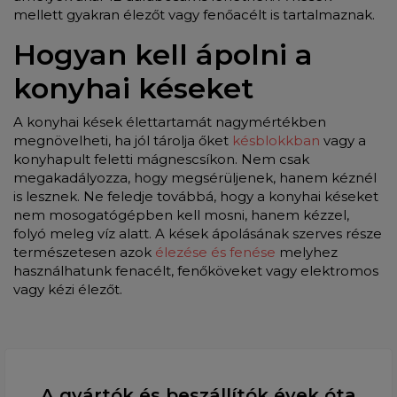
mellett gyakran élezőt vagy fenőacélt is tartalmaznak.
Hogyan kell ápolni a
konyhai késeket
A konyhai kések élettartamát nagymértékben
megnövelheti, ha jól tárolja őket
késblokkban
vagy a
konyhapult feletti mágnescsíkon. Nem csak
megakadályozza, hogy megsérüljenek, hanem kéznél
is lesznek. Ne feledje továbbá, hogy a konyhai késeket
nem mosogatógépben kell mosni, hanem kézzel,
folyó meleg víz alatt. A kések ápolásának szerves része
természetesen azok
élezése és fenése
melyhez
használhatunk fenacélt, fenőköveket vagy elektromos
vagy kézi élezőt.
A gyártók és beszállítók évek óta