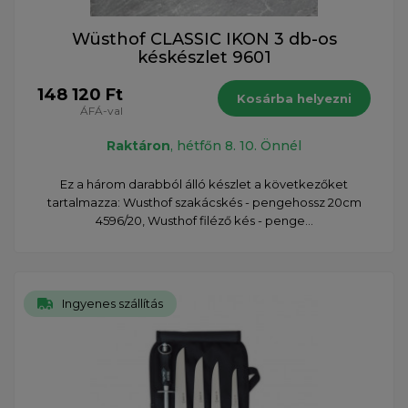
Wüsthof CLASSIC IKON 3 db-os
késkészlet 9601
148 120 Ft
Kosárba helyezni
ÁFÁ-val
Raktáron
, hétfőn 8. 10. Önnél
Ez a három darabból álló készlet a következőket
tartalmazza: Wusthof szakácskés - pengehossz 20cm
4596/20, Wusthof filéző kés - penge...
Ingyenes szállítás