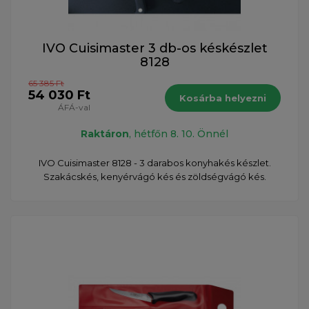
IVO Cuisimaster 3 db-os késkészlet
8128
65 385 Ft
54 030 Ft
Kosárba helyezni
ÁFÁ-val
Raktáron
, hétfőn 8. 10. Önnél
IVO Cuisimaster 8128 - 3 darabos konyhakés készlet.
Szakácskés, kenyérvágó kés és zöldségvágó kés.