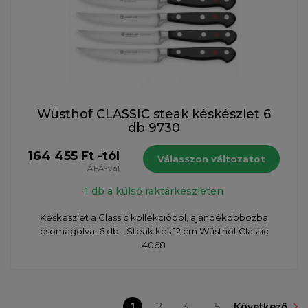
Wüsthof CLASSIC steak késkészlet 6
db 9730
164 455 Ft -tól
Válasszon változatot
ÁFÁ-val
1 db a külső raktárkészleten
Késkészlet a Classic kollekcióból, ajándékdobozba
csomagolva. 6 db - Steak kés 12 cm Wüsthof Classic
4068
1
2
3
...
5
Következő