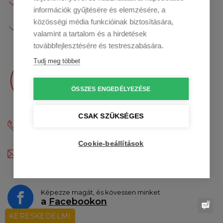
A TÁRSASÁGRÓL
információk gyűjtésére és elemzésére, a
közösségi média funkcióinak biztosítására,
A VÁSÁRLÁSRÓL
valamint a tartalom és a hirdetések
továbbfejlesztésére és testreszabására.
Tudj meg többet
Kérdésed van?
Kristina válaszol az e-mailedre
ÖSSZES ENGEDÉLYEZÉSE
CSAK SZÜKSÉGES
+36 1 9010071
(Hangos GYIK: H-P: 9:00 - 12:00 és 13:00 - 16:30)
Cookie-beállítások
profiszakacs@profiszakacs.hu
Képezze magát, és kövessen minket
a
Facebookon
KERESKEDELMI