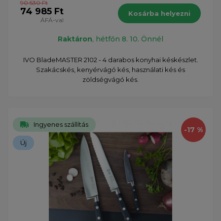
90 530 Ft
74 985 Ft
Kosárba helyezni
ÁFÁ-val
Raktáron
, hétfőn 8. 10. Önnél
IVO BladeMASTER 2102 - 4 darabos konyhai késkészlet.
Szakácskés, kenyérvágó kés, használati kés és
zöldségvágó kés.
Ingyenes szállítás
-17 %
Új