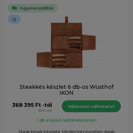
Ingyenes szállítás
Új
Steakkés készlet 6 db-os Wüsthof
IKON
368 395 Ft -tól
Válasszon változatot
ÁFÁ-val
1 db a külső raktárkészleten
Steak kések készlete. Minden kés egyetlen darab