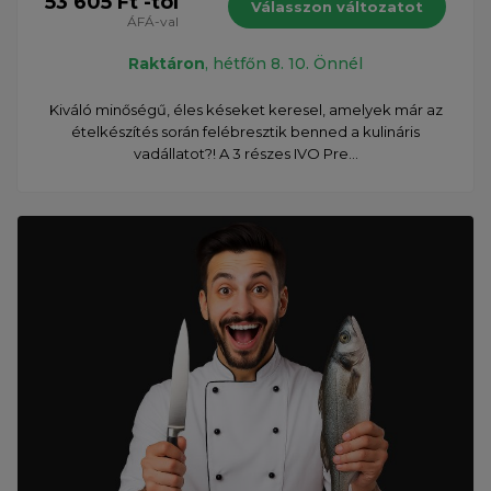
53 605 Ft -tól
Válasszon változatot
ÁFÁ-val
Raktáron
, hétfőn 8. 10. Önnél
Kiváló minőségű, éles késeket keresel, amelyek már az
ételkészítés során felébresztik benned a kulináris
vadállatot?! A 3 részes IVO Pre...