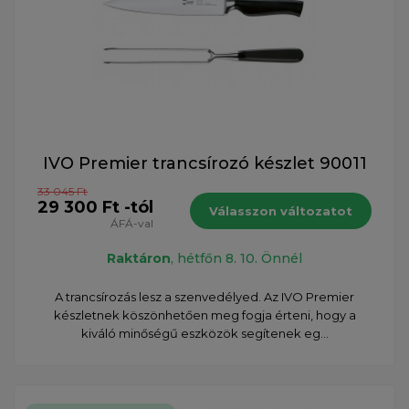
IVO Premier trancsírozó készlet 90011
33 045 Ft
29 300 Ft -tól
Válasszon változatot
ÁFÁ-val
Raktáron
, hétfőn 8. 10. Önnél
A trancsírozás lesz a szenvedélyed. Az IVO Premier
készletnek köszönhetően meg fogja érteni, hogy a
kiváló minőségű eszközök segítenek eg...