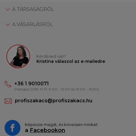
A TÁRSASÁGRÓL
A VÁSÁRLÁSRÓL
Kérdésed van?
Kristina válaszol az e-mailedre
+36 1 9010071
(Hangos GYIK: H-P: 9:00 - 12:00 és 13:00 - 16:30)
profiszakacs@profiszakacs.hu
Képezze magát, és kövessen minket
a
Facebookon