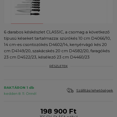
6 darabos késkészlet CLASSIC, a csomag a következő
típusú késeket tartalmazza: szúrókés 10 cm D4066/10,
14 cm-es csontozókés D4602/14, kenyérvágó kés 20
cm D4149/20, szakácskés 20 cm D4582/20, faragókés
23 cm D4522/23, késélező 23 cm D4460/23
RÉSZLETEK
RAKTÁRON 1 db
Szállítási lehetőségek
kedden 8. 11. Önnél
198 900 Ft