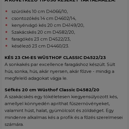
szúrókés 10 cm D4066/10,
csontozókés 14 cm D4602/14,
kenyérvágó kés 20 cm D4149/20,
Szakácskés 20 cm D4582/20,
faragókés 23 cm D4522/23,
késélező 23 cm D4460/23.
KÉS 23 CM-ES WÜSTHOF CLASSIC D4522/23
A sonkakés par excellence faragáshoz készült. Sült
hús, sonka, hús, akár nyersen, akár főzve - mindig a
megfelelő adagokat vágja le.
Séfkés 20 cm Wüsthof Classic D4582/20
A szakácskés egy tökéletesen kiegyensúlyozott kés,
amellyel könnyedén apríthat fűszernövényeket,
valamint húst, halat, gyümölcsöt és zöldséget. Egy
mindenre alkalmas kés a profik és a főzés szerelmesei
számára.