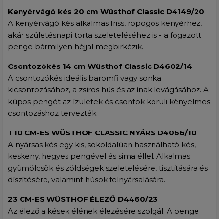
Kenyérvágó kés 20 cm Wüsthof Classic D4149/20
A kenyérvágó kés alkalmas friss, ropogós kenyérhez,
akár születésnapi torta szeleteléséhez is - a fogazott
penge bármilyen héjjal megbirkózik.
Csontozókés 14 cm Wüsthof Classic D4602/14
A csontozókés ideális baromfi vagy sonka
kicsontozásához, a zsíros hús és az inak levágásához. A
kúpos pengét az ízületek és csontok körüli kényelmes
csontozáshoz tervezték.
T10 CM-ES WÜSTHOF CLASSIC NYÁRS D4066/10
A nyársas kés egy kis, sokoldalúan használható kés,
keskeny, hegyes pengével és sima éllel. Alkalmas
gyümölcsök és zöldségek szeletelésére, tisztítására és
díszítésére, valamint húsok felnyársalására.
23 CM-ES WÜSTHOF ÉLEZŐ D4460/23
Az élező a kések élének élezésére szolgál. A penge