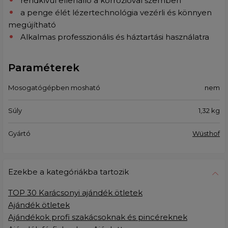
rendkívül ellenálló a korrózióval szemben
a penge élét lézertechnológia vezérli és könnyen
megújítható
Alkalmas professzionális és háztartási használatra
Paraméterek
Mosogatógépben mosható
nem
Súly
1,32
kg
Gyártó
Wüsthof
Ezekbe a kategóriákba tartozik
TOP 30 Karácsonyi ajándék ötletek
Ajándék ötletek
Ajándékok profi szakácsoknak és pincéreknek