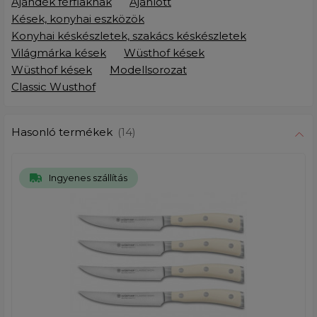
Ajándék férfiaknak
Ajánlott
Kések, konyhai eszközök
Konyhai késkészletek, szakács késkészletek
Világmárka kések
Wüsthof kések
Wüsthof kések
Modellsorozat
Classic Wusthof
Hasonló termékek
(14)
Ingyenes szállítás