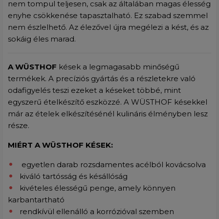
nem tompul teljesen, csak az általában magas élesség
enyhe csökkenése tapasztalható. Ez szabad szemmel
nem észlelhető. Az élezővel újra megélezi a kést, és az
sokáig éles marad.
A WÜSTHOF
kések a legmagasabb minőségű
termékek. A precíziós gyártás és a részletekre való
odafigyelés teszi ezeket a késeket többé, mint
egyszerű ételkészítő eszközzé. A WÜSTHOF késekkel
már az ételek elkészítésénél kulináris élményben lesz
része.
MIÉRT A WÜSTHOF KÉSEK:
egyetlen darab rozsdamentes acélból kovácsolva
kiváló tartósság és késállóság
kivételes élességű penge, amely könnyen
karbantartható
rendkívül ellenálló a korrózióval szemben