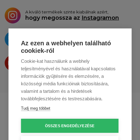
A kiváló termékek szinte kiabálnak azért,
hogy megossza az
Instagramon
Az újdonságokat
a
Twitteren
tesszük közzé
Az ezen a webhelyen található
cookiek-ról
Termékeinket
Cookie-kat használunk a webhely
a
Youtube-on
is bemutatjuk
teljesítményével és használatával kapcsolatos
információk gyűjtésére és elemzésére, a
közösségi média funkcióinak biztosítására,
valamint a tartalom és a hirdetések
továbbfejlesztésére és testreszabására.
Profikuchar.sk
Profikuchař.cz
Tudj meg többet
Profikoch.at
ÖSSZES ENGEDÉLYEZÉSE