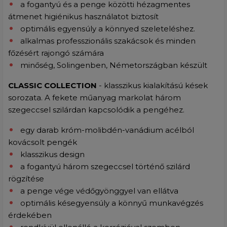
a fogantyú és a penge közötti hézagmentes
átmenet higiénikus használatot biztosít
optimális egyensúly a könnyed szeleteléshez.
alkalmas professzionális szakácsok és minden
főzésért rajongó számára
minőség, Solingenben, Németországban készült
CLASSIC COLLECTION
- klasszikus kialakítású kések
sorozata. A fekete műanyag markolat három
szegeccsel szilárdan kapcsolódik a pengéhez.
egy darab króm-molibdén-vanádium acélból
kovácsolt pengék
klasszikus design
a fogantyú három szegeccsel történő szilárd
rögzítése
a penge vége védőgyönggyel van ellátva
optimális késegyensúly a könnyű munkavégzés
érdekében