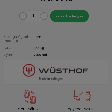
156 614 Ft
ÁFA nélkül
Kosárba helyez
Mosogatógépben
nem
mosható
Súly
1,32
kg
Gyártó
Wüsthof
Méretváltozás
Ingyenes szállítás