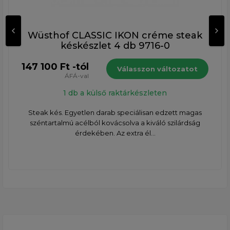
Wüsthof CLASSIC IKON créme steak
késkészlet 4 db 9716-0
147 100 Ft -tól
Válasszon változatot
ÁFÁ-val
1 db a külső raktárkészleten
Steak kés. Egyetlen darab speciálisan edzett magas
széntartalmú acélból kovácsolva a kiváló szilárdság
érdekében. Az extra él...