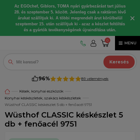
Az EGOchef, Giblors, TOMA nyári gyárbezárást tart július
28. és szeptember 5. között. Jelenleg csak a raktáron lévő
×
árukat szállítjuk ki. A többi megrendelt árut körülbelül
szeptember 15. után szállítjuk ki - azaz a készlet feltöltés
és a gyártók tevékenységének újraindítása után.
0
MENU
Keresés
96%
89 vélemények
Kések, konyhai eszközök
Konyhai késkészletek, szakács késkészletek
Wüsthof CLASSIC késkészlet 5 db + fenőacél 9751
Wüsthof CLASSIC késkészlet 5
db + fenőacél 9751