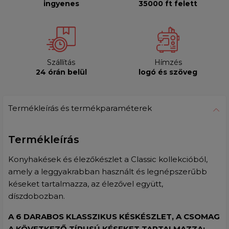
ingyenes
35000 ft felett
Szállítás
Hímzés
24 órán belül
logó és szöveg
Termékleírás és termékparaméterek
Termékleírás
Konyhakések és élezőkészlet a Classic kollekcióból,
amely a leggyakrabban használt és legnépszerűbb
késeket tartalmazza, az élezővel együtt,
díszdobozban.
A 6 DARABOS KLASSZIKUS KÉSKÉSZLET, A CSOMAG
A KÖVETKEZŐ TÍPUSÚ KÉSEKET TARTALMAZZA: