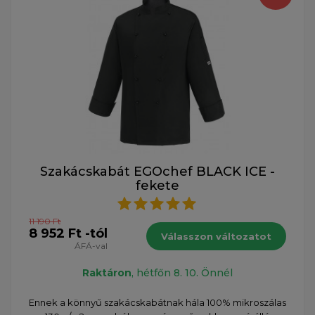
Szakácskabát EGOchef BLACK ICE -
fekete
11 190 Ft
8 952 Ft -tól
Válasszon változatot
ÁFÁ-val
Raktáron
, hétfőn 8. 10. Önnél
Ennek a könnyű szakácskabátnak hála 100% mikroszálas