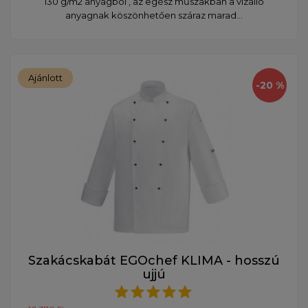
130 g/m2 anyagból , az egész műszakban a vízálló
anyagnak köszönhetően száraz marad...
Ajánlott
-20 %
Szakácskabát EGOchef KLIMA - hosszú
ujjú