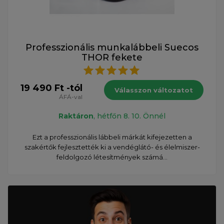
Professzionális munkalábbeli Suecos
THOR fekete
19 490 Ft -tól
Válasszon változatot
ÁFÁ-val
Raktáron
, hétfőn 8. 10. Önnél
Ezt a professzionális lábbeli márkát kifejezetten a
szakértők fejlesztették ki a vendéglátó- és élelmiszer-
feldolgozó létesítmények számá...