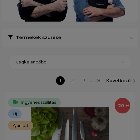
Termékek szűrése
Legkelendőbb
1
2
3
...
8
Következő
Ingyenes szállítás
-20 %
Új
Ajánlott