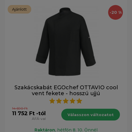
Ajánlott
-20 %
Szakácskabát EGOchef OTTAVIO cool
vent fekete - hosszú ujjú
14 690 Ft
11 752 Ft -tól
Válasszon változatot
ÁFÁ-val
Raktáron
, hétfőn 8. 10. Önnél