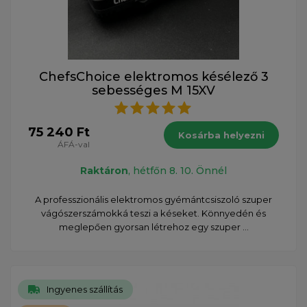
ChefsChoice elektromos késélező 3
sebességes M 15XV
75 240 Ft
Kosárba helyezni
ÁFÁ-val
Raktáron
, hétfőn 8. 10. Önnél
A professzionális elektromos gyémántcsiszoló szuper
vágószerszámokká teszi a késeket. Könnyedén és
meglepően gyorsan létrehoz egy szuper ...
Ingyenes szállítás