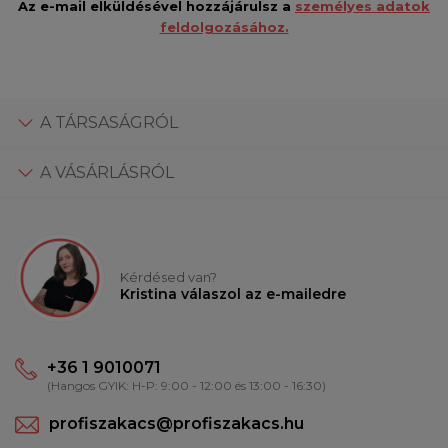
Az e-mail elküldésével hozzájárulsz a
személyes adatok
feldolgozásához.
A TÁRSASÁGRÓL
A VÁSÁRLÁSRÓL
Kérdésed van?
Kristina válaszol az e-mailedre
+36 1 9010071
(Hangos GYIK: H-P: 9:00 - 12:00 és 13:00 - 16:30)
profiszakacs@profiszakacs.hu