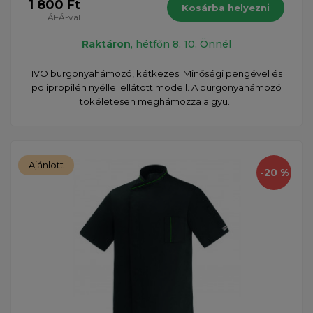
1 800 Ft
Kosárba helyezni
ÁFÁ-val
Raktáron
, hétfőn 8. 10. Önnél
IVO burgonyahámozó, kétkezes. Minőségi pengével és
polipropilén nyéllel ellátott modell. A burgonyahámozó
tökéletesen meghámozza a gyü...
Ajánlott
-20 %