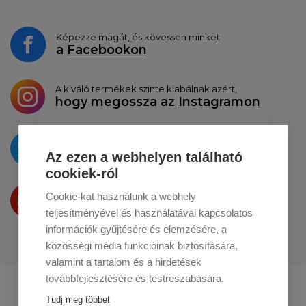
Képezze magát, és kövessen minket
a
Facebookon
A kiváló termékek szinte kiabálnak azért,
hogy megossza az
Instagramon
Az újdonságokat
a
Twitteren
tesszük közzé
Az ezen a webhelyen található
cookiek-ról
Termékeinket
Cookie-kat használunk a webhely
a
Youtube-on
is bemutatjuk
teljesítményével és használatával kapcsolatos
információk gyűjtésére és elemzésére, a
közösségi média funkcióinak biztosítására,
valamint a tartalom és a hirdetések
továbbfejlesztésére és testreszabására.
Profikuchar.sk
Profikuchař.cz
Tudj meg többet