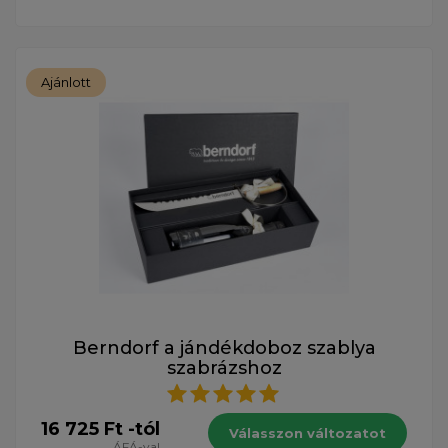
Ajánlott
Berndorf a jándékdoboz szablya
szabrázshoz
16 725 Ft -tól
Válasszon változatot
ÁFÁ-val