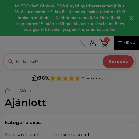
Az EGOchef, Giblors, TOMA nyári gyárbezárást tart július
28. és szeptember 5. között. Jelenleg csak a raktáron lévő
×
árukat szállítjuk ki. A többi megrendelt árut körülbelül
szeptember 15. után szállítjuk ki - azaz a készlet feltöltés
és a gyártók tevékenységének újraindítása után.
0
MENU
Keresés
96%
89 vélemények
Ajánlott
Ajánlott
Kategórialeírás
Válasszon ajánlott termékeink közül.