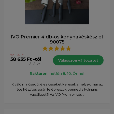
IVO Premier 4 db-os konyhakéskészlet
90075
72 925 Ft
58 635 Ft -tól
Válasszon változatot
ÁFÁ-val
Raktáron
, hétfőn 8. 10. Önnél
Kiváló minőségű, éles késeket keresel, amelyek már az
ételkészítés során felébresztik benned a kulináris
vadállatot?! Az IVO Premier kés...