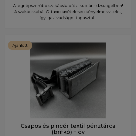
A legnépszerűbb szakácskabát a kulináris dzsungelben!
A szakácskabát Ottavio kivételesen kényelmes viselet,
így igazi vadságot tapasztal...
Ajánlott
Csapos és pincér textil pénztárca
(brifkó) + öv