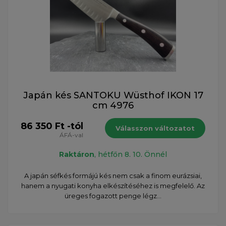
Japán kés SANTOKU Wüsthof IKON 17
cm 4976
86 350 Ft -tól
Válasszon változatot
ÁFÁ-val
Raktáron
, hétfőn 8. 10. Önnél
A japán séfkés formájú kés nem csak a finom eurázsiai,
hanem a nyugati konyha elkészítéséhez is megfelelő. Az
üreges fogazott penge légz...