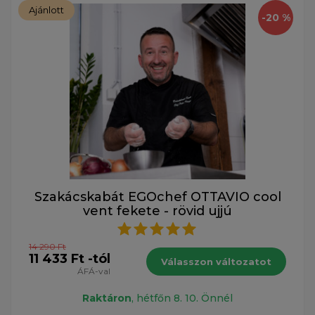
Ajánlott
-20 %
Szakácskabát EGOchef OTTAVIO cool
vent fekete - rövid ujjú
14 290 Ft
11 433 Ft -tól
Válasszon változatot
ÁFÁ-val
Raktáron
, hétfőn 8. 10. Önnél