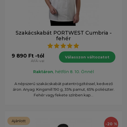
Szakácskabát PORTWEST Cumbria -
fehér
9 890 Ft -tól
Válasszon változatot
ÁFÁ-val
Raktáron
, hétfőn 8. 10. Önnél
A népszerű szakácskabát patentrögzítéssel, kedvező
áron. Anyag: Kingsmill 190 g, 35% pamut, 65% poliészter.
Fehér vagy fekete színben kap...
Ajánlott
-20 %