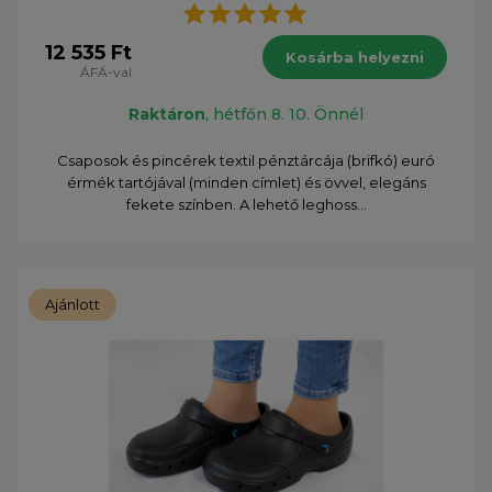
12 535 Ft
Kosárba helyezni
ÁFÁ-val
Raktáron
, hétfőn 8. 10. Önnél
Csaposok és pincérek textil pénztárcája (brifkó) euró
érmék tartójával (minden címlet) és övvel, elegáns
fekete színben. A lehető leghoss...
Ajánlott