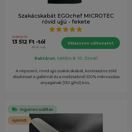
Szakácskabát EGOchef MICROTEC
rövid ujjú - fekete
16 890 Ft
13 512 Ft -tól
Válasszon változatot
ÁFÁ-val
Raktáron
, hétfőn 8. 10. Önnél
A népszerű, rövid ujjú szakácskabát, kontrasztos zöld
díszítéssel a gallérnál és a mellzsebnél 100% mikroszálas
anyagának (130 g/m2) kös...
Ingyenes szállítás
Ajánlott