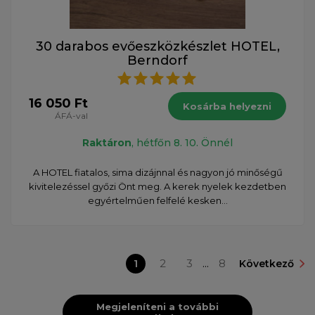
30 darabos evőeszközkészlet HOTEL,
Berndorf
16 050 Ft
Kosárba helyezni
ÁFÁ-val
Raktáron
, hétfőn 8. 10. Önnél
A HOTEL fiatalos, sima dizájnnal és nagyon jó minőségű
kivitelezéssel győzi Önt meg. A kerek nyelek kezdetben
egyértelműen felfelé kesken...
1
2
3
...
8
Következő
Megjeleníteni a további