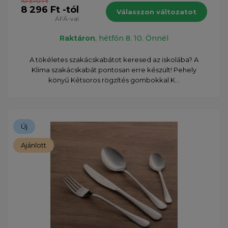
10 370 Ft
8 296 Ft -tól
Válasszon változatot
ÁFÁ-val
Raktáron
, hétfőn 8. 10. Önnél
A tökéletes szakácskabátot keresed az iskolába? A
Klima szakácskabát pontosan erre készült! Pehely
könyű Kétsoros rögzítés gombokkal K...
Új
Ajánlott