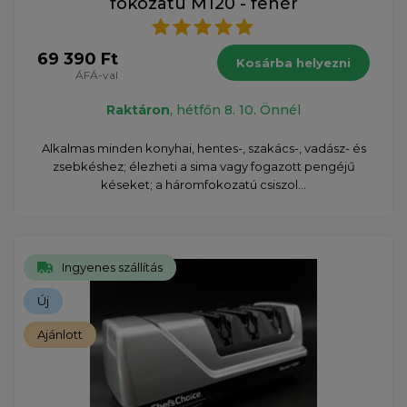
fokozatú M120 - fehér
69 390 Ft
Kosárba helyezni
ÁFÁ-val
Raktáron
, hétfőn 8. 10. Önnél
Alkalmas minden konyhai, hentes-, szakács-, vadász- és
zsebkéshez; élezheti a sima vagy fogazott pengéjű
késeket; a háromfokozatú csiszol...
Ingyenes szállítás
Új
Ajánlott