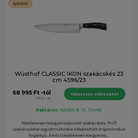
Ajánlott
Wüsthof CLASSIC IKON szakácskés 23
cm 4596/23
68 995 Ft -tól
Válasszon változatot
ÁFÁ-val
Raktáron
, hétfőn 8. 10. Önnél
Tökéletesen kiegyensúlyozott szakácskés. Profi
szakácsokkal együttműködve kifejlesztett ergonómikus
fogantyú. A kés tökéletesen kiegyensú...