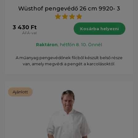
Wüsthof pengevédő 26 cm 9920- 3
3 430 Ft
Kosárba helyezni
ÁFÁ-val
Raktáron
, hétfőn 8. 10. Önnél
A műanyag pengevédőnek filcből készült belső része
van, amely megvédi a pengét a karcolásoktól.
Ajánlott