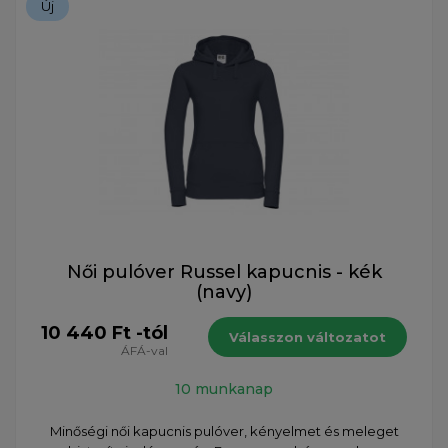
Új
Női pulóver Russel kapucnis - kék
(navy)
10 440 Ft -tól
Válasszon változatot
ÁFÁ-val
10 munkanap
Minőségi női kapucnis pulóver, kényelmet és meleget