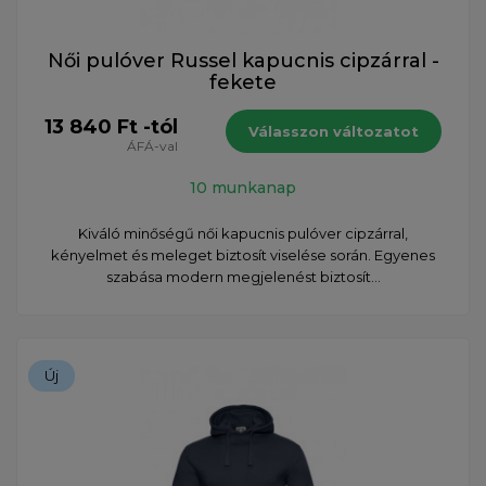
Női pulóver Russel kapucnis cipzárral -
fekete
13 840 Ft -tól
Válasszon változatot
ÁFÁ-val
10 munkanap
Kiváló minőségű női kapucnis pulóver cipzárral,
kényelmet és meleget biztosít viselése során. Egyenes
szabása modern megjelenést biztosít...
Új