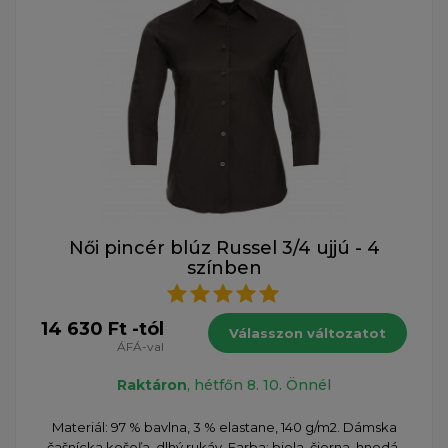
Női pincér blúz Russel 3/4 ujjú - 4
színben
14 630 Ft -tól
Válasszon változatot
ÁFÁ-val
Raktáron
, hétfőn 8. 10. Önnél
Materiál: 97 % bavlna, 3 % elastane, 140 g/m2. Dámska
čašnícka košeľa, dlhý rukáv. Farba: biela, čierna, hnedá,