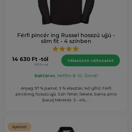
Férfi pincér ing Russel hosszú ujjú -
slim fit - 4 színben
14 630 Ft -tól
Válasszon változatot
ÁFÁ-val
Raktáron
, hétfőn 8. 10. Önnél
Anyag: 97 % pamut, 3 % elasztán, 140 g/m2. Férfi
pincéring, hosszú ujjú. Szín: fehér, fekete, barna, piros
(luxus) Méretek: S - 4XL....
Ajánlott