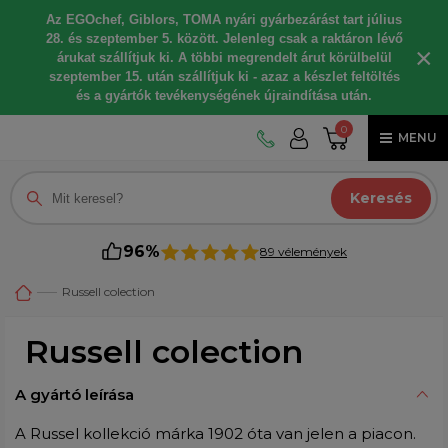
Az EGOchef, Giblors, TOMA nyári gyárbezárást tart július
28. és szeptember 5. között. Jelenleg csak a raktáron lévő
×
árukat szállítjuk ki. A többi megrendelt árut körülbelül
szeptember 15. után szállítjuk ki - azaz a készlet feltöltés
és a gyártók tevékenységének újraindítása után.
0
MENU
Keresés
96%
89 vélemények
Russell colection
Russell colection
A gyártó leírása
A Russel kollekció márka 1902 óta van jelen a piacon.