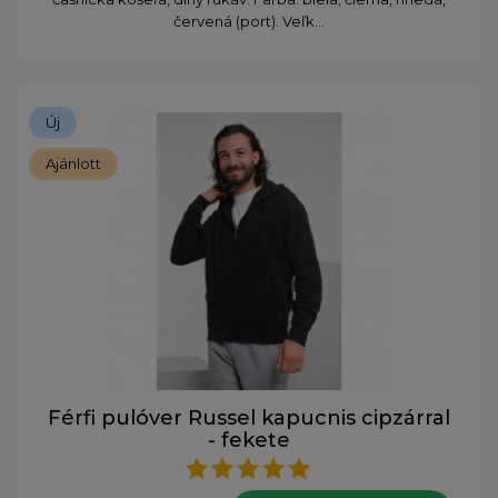
červená (port). Veľk...
Új
Ajánlott
Férfi pulóver Russel kapucnis cipzárral
- fekete