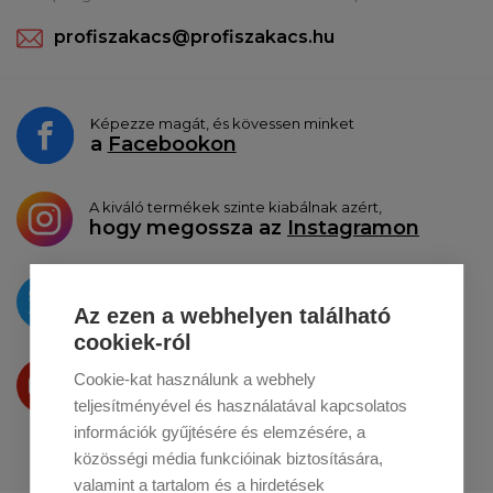
profiszakacs@profiszakacs.hu
Képezze magát, és kövessen minket
a
Facebookon
A kiváló termékek szinte kiabálnak azért,
hogy megossza az
Instagramon
Az újdonságokat
a
Twitteren
tesszük közzé
Az ezen a webhelyen található
cookiek-ról
Termékeinket
Cookie-kat használunk a webhely
a
Youtube-on
is bemutatjuk
teljesítményével és használatával kapcsolatos
információk gyűjtésére és elemzésére, a
közösségi média funkcióinak biztosítására,
valamint a tartalom és a hirdetések