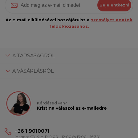
Bejelentkezni
Az e-mail elküldésével hozzájárulsz a
személyes adatok
feldolgozásához.
A TÁRSASÁGRÓL
A VÁSÁRLÁSRÓL
Kérdésed van?
Kristina válaszol az e-mailedre
+36 1 9010071
(Hangos GYIK: H-P: 9:00 - 12:00 és 13:00 - 16:30)