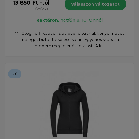
13 850 Ft -tól
Válasszon változatot
ÁFÁ-val
Raktáron
, hétfőn 8. 10. Önnél
Minőségi férfi kapucnis pulóver cipzárral, kényelmet és
meleget biztosít viselése során. Egyenes szabása
modern megjelenést biztosít. A k...
Új