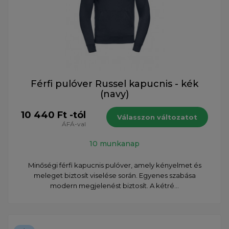
Férfi pulóver Russel kapucnis - kék
(navy)
10 440 Ft -tól
Válasszon változatot
ÁFÁ-val
10 munkanap
Minőségi férfi kapucnis pulóver, amely kényelmet és
meleget biztosít viselése során. Egyenes szabása
modern megjelenést biztosít. A kétré...