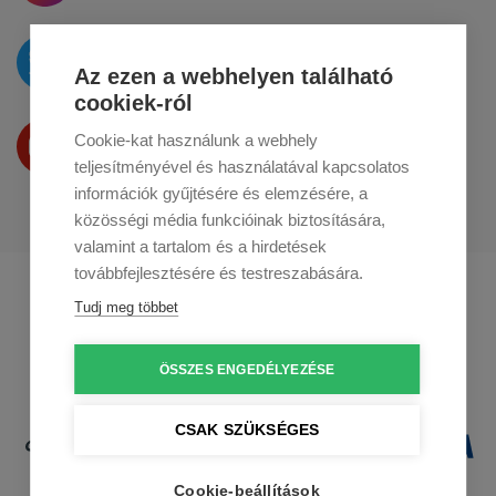
Az újdonságokat
a
Twitteren
tesszük közzé
Az ezen a webhelyen található
cookiek-ról
Termékeinket
Cookie-kat használunk a webhely
a
Youtube-on
is bemutatjuk
teljesítményével és használatával kapcsolatos
információk gyűjtésére és elemzésére, a
közösségi média funkcióinak biztosítására,
valamint a tartalom és a hirdetések
továbbfejlesztésére és testreszabására.
Profikuchar.sk
Profikuchař.cz
Tudj meg többet
Profikoch.at
ÖSSZES ENGEDÉLYEZÉSE
CSAK SZÜKSÉGES
Cookie-beállítások