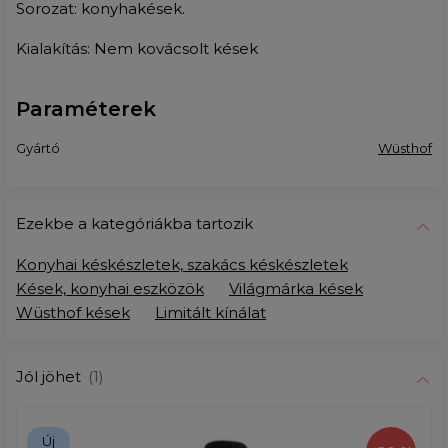
Sorozat: konyhakések.
Kialakítás: Nem kovácsolt kések
Paraméterek
Gyártó
Wüsthof
Ezekbe a kategóriákba tartozik
Konyhai késkészletek, szakács késkészletek
Kések, konyhai eszközök
Világmárka kések
Wüsthof kések
Limitált kínálat
Jól jöhet
(1)
Új