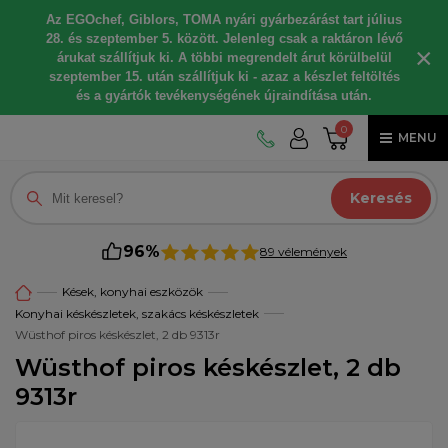
Az EGOchef, Giblors, TOMA nyári gyárbezárást tart július
28. és szeptember 5. között. Jelenleg csak a raktáron lévő
×
árukat szállítjuk ki. A többi megrendelt árut körülbelül
szeptember 15. után szállítjuk ki - azaz a készlet feltöltés
és a gyártók tevékenységének újraindítása után.
0
MENU
Keresés
96%
89 vélemények
Kések, konyhai eszközök
Konyhai késkészletek, szakács késkészletek
Wüsthof piros késkészlet, 2 db 9313r
Wüsthof piros késkészlet, 2 db
9313r