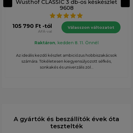
Wüsthof CLASSIC 3 db-os késkészlet
9608
105 790 Ft -tól
Válasszon változatot
ÁFÁ-val
Raktáron
, kedden 8. 11. Önnél
Az ideális kezdő készlet ambiciózus hobbiszakácsok
számára. Tökéletesen kiegyensúlyozott séfkés,
sonkakés és univerzális zöl...
A gyártók és beszállítók évek óta
tesztelték