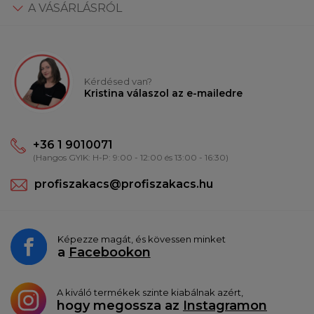
A VÁSÁRLÁSRÓL
Kérdésed van?
Kristina válaszol az e-mailedre
+36 1 9010071
(Hangos GYIK: H-P: 9:00 - 12:00 és 13:00 - 16:30)
profiszakacs@profiszakacs.hu
Képezze magát, és kövessen minket
a
Facebookon
A kiváló termékek szinte kiabálnak azért,
hogy megossza az
Instagramon