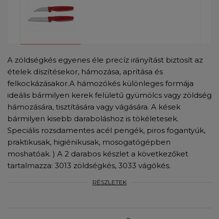
A zöldségkés egyenes éle precíz irányítást biztosít az
ételek díszítésekor, hámozása, aprítása és
felkockázásakor. ​A hámozókés különleges formája
ideális bármilyen kerek felületű gyümölcs vagy zöldség
hámozására, tisztítására vagy vágására. A kések
bármilyen kisebb daraboláshoz is tökéletesek.
Speciális rozsdamentes acél pengék, piros fogantyúk,
praktikusak, higiénikusak, mosogatógépben
moshatóak. ) A 2 darabos készlet a következőket
tartalmazza: 3013 zöldségkés, 3033 vágókés.
RÉSZLETEK