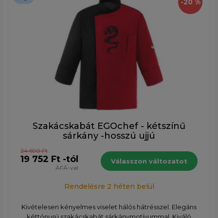
-20 %
Szakácskabát EGOchef - kétszínű
sárkány -hosszú ujjú
24 690 Ft
19 752 Ft -tól
Válasszon változatot
ÁFÁ-val
Rendelésre 2 héten belül
Kivételesen kényelmes viselet hálós hátrésszel. Elegáns
kéttónusú szakácskabát sárkánymotívummal. Kiváló