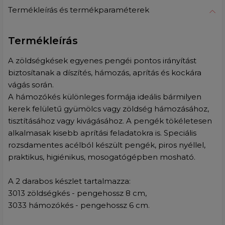
Termékleírás és termékparaméterek
Termékleírás
A zöldségkések egyenes pengéi pontos irányítást
biztosítanak a díszítés, hámozás, aprítás és kockára
vágás során.
A hámozókés különleges formája ideális bármilyen
kerek felületű gyümölcs vagy zöldség hámozásához,
tisztításához vagy kivágásához. A pengék tökéletesen
alkalmasak kisebb aprítási feladatokra is. Speciális
rozsdamentes acélból készült pengék, piros nyéllel,
praktikus, higiénikus, mosogatógépben mosható.
A 2 darabos készlet tartalmazza:
3013 zöldségkés - pengehossz 8 cm,
3033 hámozókés - pengehossz 6 cm.