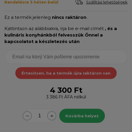
Szállítási lehetőségek
Rendelésre 3 héten belül
Ez a termék jelenleg
nincs raktáron
.
Kattintson az alábbiakra, írja be e-mail címét
, és a
kulináris konyhánkból felvesszük Önnel a
kapcsolatot a készletezés után
Értesítsen, ha a termék újra raktáron van
4 300 Ft
3 386 Ft
ÁFA nélkül
Kosárba helyez