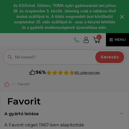
Az EGOchef, Giblors, TOMA nyári gyárbezárást tart július
28. és szeptember 5. között. Jelenleg csak a raktáron lévő
×
árukat szállítjuk ki. A többi megrendelt árut körülbelül
szeptember 15. után szállítjuk ki - azaz a készlet feltöltés
és a gyártók tevékenységének újraindítása után.
0
MENU
Keresés
96%
89 vélemények
Favorit
Favorit
A gyártó leírása
A Favorit céget 1967-ben alapították