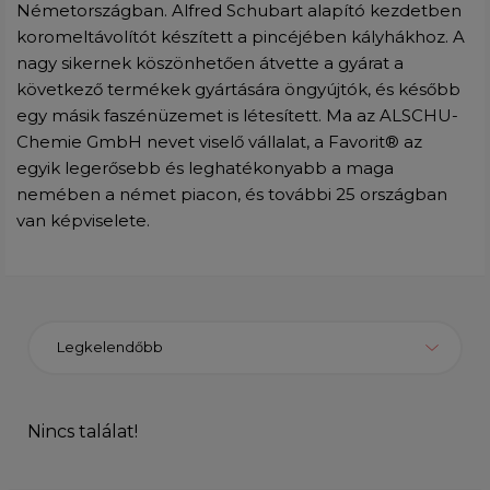
Németországban. Alfred Schubart alapító kezdetben
koromeltávolítót készített a pincéjében kályhákhoz. A
nagy sikernek köszönhetően átvette a gyárat a
következő termékek gyártására öngyújtók, és később
egy másik faszénüzemet is létesített. Ma az ALSCHU-
Chemie GmbH nevet viselő vállalat, a Favorit® az
egyik legerősebb és leghatékonyabb a maga
nemében a német piacon, és további 25 országban
van képviselete.
Legkelendőbb
Nincs találat!