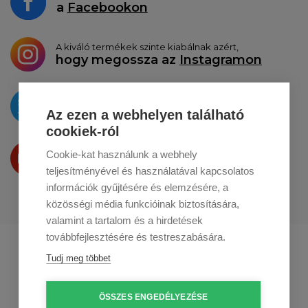
a
Facebookon
A kiváló termékek szinte kiabálnak azért,
hogy megossza az
Instagramon
Az újdonságokat
a
Twitteren
tesszük közzé
Az ezen a webhelyen található
cookiek-ról
Termékeinket
Cookie-kat használunk a webhely
a
Youtube-on
is bemutatjuk
teljesítményével és használatával kapcsolatos
információk gyűjtésére és elemzésére, a
közösségi média funkcióinak biztosítására,
valamint a tartalom és a hirdetések
továbbfejlesztésére és testreszabására.
Profikuchar.sk
Profikuchař.cz
Tudj meg többet
Profikoch.at
ÖSSZES ENGEDÉLYEZÉSE