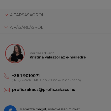
A TÁRSASÁGRÓL
A VÁSÁRLÁSRÓL
Kérdésed van?
Kristina válaszol az e-mailedre
+36 1 9010071
(Hangos GYIK: H-P: 9:00 - 12:00 és 13:00 - 16:30)
profiszakacs@profiszakacs.hu
Képezze magát, és kövessen minket