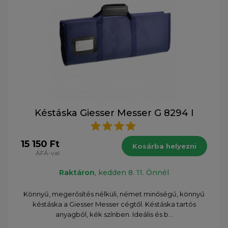
Késtáska Giesser Messer G 8294 I
15 150 Ft
Kosárba helyezni
ÁFÁ-val
Raktáron
, kedden 8. 11. Önnél
Könnyű, megerősítés nélküli, német minőségű, könnyű
késtáska a Giesser Messer cégtől. Késtáska tartós
anyagból, kék színben. Ideális és b...