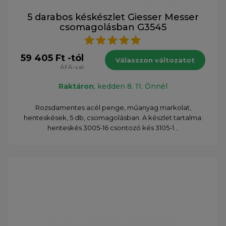
5 darabos késkészlet Giesser Messer
csomagolásban G3545
59 405 Ft -tól
Válasszon változatot
ÁFÁ-val
Raktáron
, kedden 8. 11. Önnél
Rozsdamentes acél penge, műanyag markolat,
henteskések, 5 db, csomagolásban. A készlet tartalma:
henteskés 3005-16 csontozó kés 3105-1...