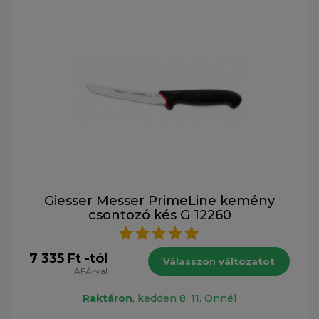
Giesser Messer PrimeLine kemény
csontozó kés G 12260
7 335 Ft -tól
Válasszon változatot
ÁFÁ-val
Raktáron
, kedden 8. 11. Önnél