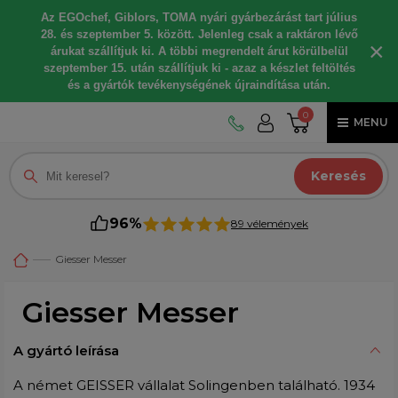
Az EGOchef, Giblors, TOMA nyári gyárbezárást tart július
28. és szeptember 5. között. Jelenleg csak a raktáron lévő
×
árukat szállítjuk ki. A többi megrendelt árut körülbelül
szeptember 15. után szállítjuk ki - azaz a készlet feltöltés
és a gyártók tevékenységének újraindítása után.
0
MENU
Keresés
96%
89 vélemények
Giesser Messer
Giesser Messer
A gyártó leírása
A német GEISSER vállalat Solingenben található. 1934