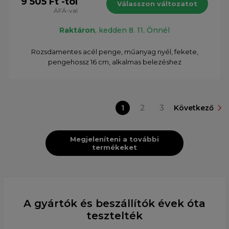
9 505 Ft -tól
Válasszon változatot
ÁFÁ-val
Raktáron
, kedden 8. 11. Önnél
Rozsdamentes acél penge, műanyag nyél, fekete,
pengehossz 16 cm, alkalmas belezéshez
1
2
3
Következő
Megjeleníteni a további
termékeket
A gyártók és beszállítók évek óta
tesztelték