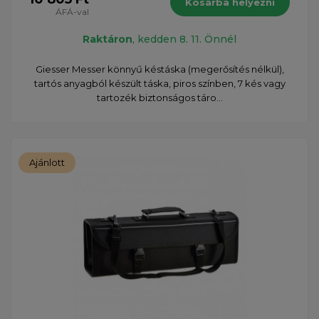
Kosárba helyezni
ÁFÁ-val
Raktáron
, kedden 8. 11. Önnél
Giesser Messer könnyű késtáska (megerősítés nélkül),
tartós anyagból készült táska, piros színben, 7 kés vagy
tartozék biztonságos táro...
Ajánlott