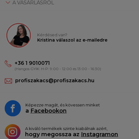
A VÁSÁRLÁSRÓL
Kérdésed van?
Kristina válaszol az e-mailedre
+36 1 9010071
(Hangos GYIK: H-P: 9:00 - 12:00 és 13:00 - 16:30)
profiszakacs@profiszakacs.hu
Képezze magát, és kövessen minket
a
Facebookon
A kiváló termékek szinte kiabálnak azért,
hogy megossza az
Instagramon