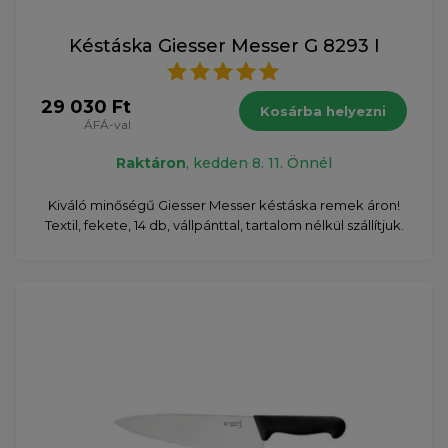
Késtáska Giesser Messer G 8293 I
29 030 Ft
Kosárba helyezni
ÁFÁ-val
Raktáron
, kedden 8. 11. Önnél
Kiváló minőségű Giesser Messer késtáska remek áron!
Textil, fekete, 14 db, vállpánttal, tartalom nélkül szállítjuk.