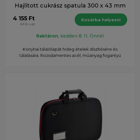
Hajlított cukrász spatula 300 x 43 mm
4 155 Ft
Kosárba helyezni
ÁFÁ-val
Raktáron
, kedden 8. 11. Önnél
Konyhai tálalólapát hideg ételek díszítésére és
tálalására. Rozsdamentes acél, műanyag fogantyú