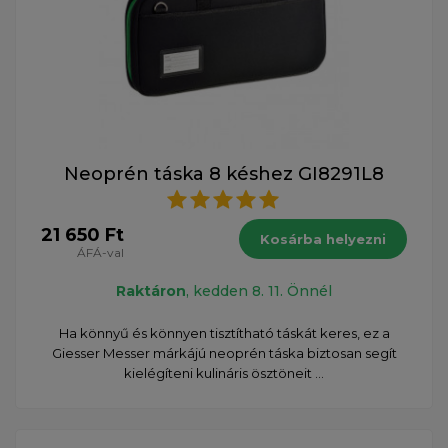
Neoprén táska 8 késhez GI8291L8
21 650 Ft
Kosárba helyezni
ÁFÁ-val
Raktáron
, kedden 8. 11. Önnél
Ha könnyű és könnyen tisztítható táskát keres, ez a
Giesser Messer márkájú neoprén táska biztosan segít
kielégíteni kulináris ösztöneit ...