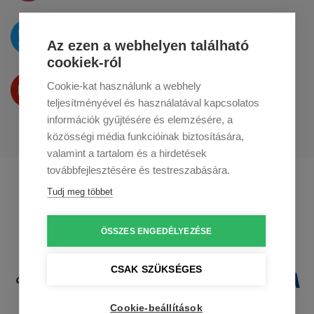
Az újdonságokat
a
Twitteren
tesszük közzé
Az ezen a webhelyen található
cookiek-ról
Termékeinket
Cookie-kat használunk a webhely
a
Youtube-on
is bemutatjuk
teljesítményével és használatával kapcsolatos
információk gyűjtésére és elemzésére, a
közösségi média funkcióinak biztosítására,
valamint a tartalom és a hirdetések
továbbfejlesztésére és testreszabására.
Profikuchar.sk
Profikuchař.cz
Tudj meg többet
Profikoch.at
ÖSSZES ENGEDÉLYEZÉSE
CSAK SZÜKSÉGES
Cookie-beállítások