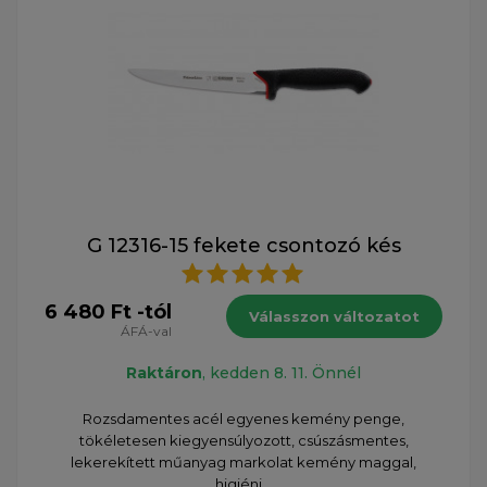
G 12316-15 fekete csontozó kés
6 480 Ft -tól
Válasszon változatot
ÁFÁ-val
Raktáron
, kedden 8. 11. Önnél
Rozsdamentes acél egyenes kemény penge,
tökéletesen kiegyensúlyozott, csúszásmentes,
lekerekített műanyag markolat kemény maggal,
higiéni...