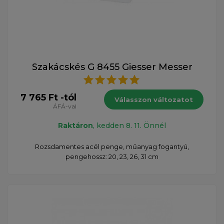
Szakácskés G 8455 Giesser Messer
7 765 Ft -tól
Válasszon változatot
ÁFÁ-val
Raktáron
, kedden 8. 11. Önnél
Rozsdamentes acél penge, műanyag fogantyú,
pengehossz: 20, 23, 26, 31 cm