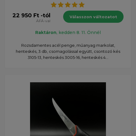
22 950 Ft -tól
Válasszon változatot
ÁFÁ-val
Raktáron
, kedden 8. 11. Önnél
Rozsdamentes acél penge, műanyag markolat,
henteskés, 3 db, csomagolással együtt, csontozó kés
3105-13, henteskés 3005-16, henteskés 4...