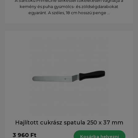
A Santoku PrimeLine séfkéssel tökéletesen vághatja a
kemény és puha gyümölcs- és zöldségdarabokat
egyaránt. A széles, 18 cm hosszú penge ...
Hajlított cukrász spatula 250 x 37 mm
3 960 Ft
Kosárba helyezni