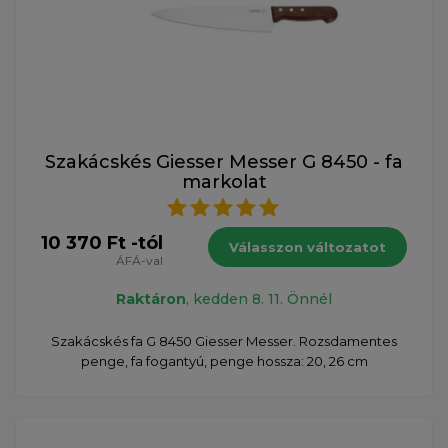
Szakácskés Giesser Messer G 8450 - fa
markolat
10 370 Ft -tól
Válasszon változatot
ÁFÁ-val
Raktáron
, kedden 8. 11. Önnél
Szakácskés fa G 8450 Giesser Messer. Rozsdamentes
penge, fa fogantyú, penge hossza: 20, 26 cm