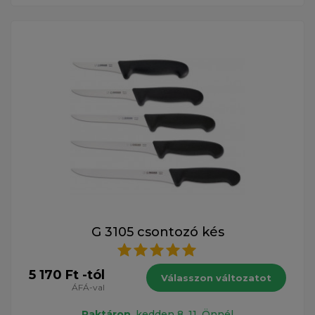
G 3105 csontozó kés
5 170 Ft -tól
Válasszon változatot
ÁFÁ-val
Raktáron
, kedden 8. 11. Önnél