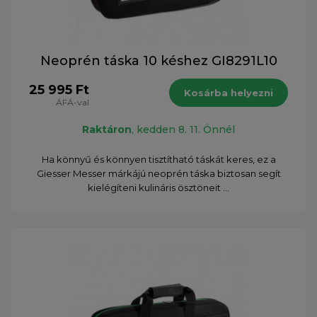
Neoprén táska 10 késhez GI8291L10
25 995 Ft
Kosárba helyezni
ÁFÁ-val
Raktáron
, kedden 8. 11. Önnél
Ha könnyű és könnyen tisztítható táskát keres, ez a
Giesser Messer márkájú neoprén táska biztosan segít
kielégíteni kulináris ösztöneit ...