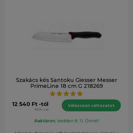
Szakács kés Santoku Giesser Messer
PrimeLine 18 cm G 218269
12 540 Ft -tól
Válasszon változatot
ÁFÁ-val
Raktáron
, kedden 8. 11. Önnél