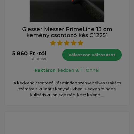
Giesser Messer PrimeLine 13 cm
kemény csontozó kés G12251
5 860 Ft -tól
Válasszon változatot
ÁFÁ-val
Raktáron
, kedden 8. 11. Önnél
A kedvenc csontozó kés minden szenvedélyes szakács
számára a kulináris konyhájukban ! Legyen minden
kulináris különlegesség, kész kaland ...