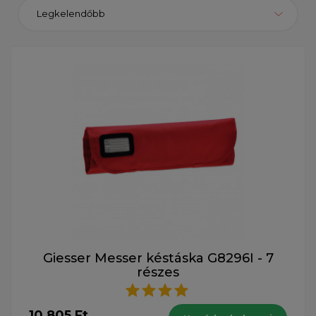
Legkelendőbb
Giesser Messer késtáska G8296I - 7
részes
10 805 Ft