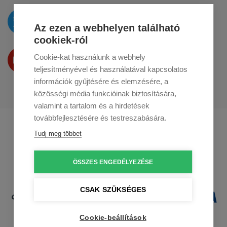
Az újdonságokat
a
Twitteren
tesszük közzé
Az ezen a webhelyen található
cookiek-ról
Termékeinket
Cookie-kat használunk a webhely
a
Youtube-on
is bemutatjuk
teljesítményével és használatával kapcsolatos
információk gyűjtésére és elemzésére, a
közösségi média funkcióinak biztosítására,
valamint a tartalom és a hirdetések
továbbfejlesztésére és testreszabására.
Profikuchar.sk
Profikuchař.cz
Tudj meg többet
Profikoch.at
ÖSSZES ENGEDÉLYEZÉSE
CSAK SZÜKSÉGES
Cookie-beállítások