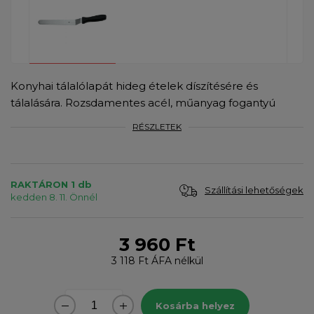
Konyhai tálalólapát hideg ételek díszítésére és
tálalására. Rozsdamentes acél, műanyag fogantyú
RÉSZLETEK
RAKTÁRON 1 db
Szállítási lehetőségek
kedden 8. 11. Önnél
3 960 Ft
3 118 Ft
ÁFA nélkül
Kosárba helyez