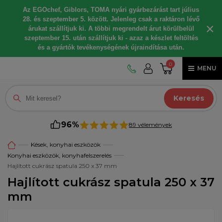
Az EGOchef, Giblors, TOMA nyári gyárbezárást tart július
28. és szeptember 5. között. Jelenleg csak a raktáron lévő
×
árukat szállítjuk ki. A többi megrendelt árut körülbelül
szeptember 15. után szállítjuk ki - azaz a készlet feltöltés
és a gyártók tevékenységének újraindítása után.
0
MENU
Keresés
96%
89 vélemények
Kések, konyhai eszközök
Konyhai eszközök, konyhafelszerelés
Hajlított cukrász spatula 250 x 37 mm
Hajlított cukrász spatula 250 x 37
mm