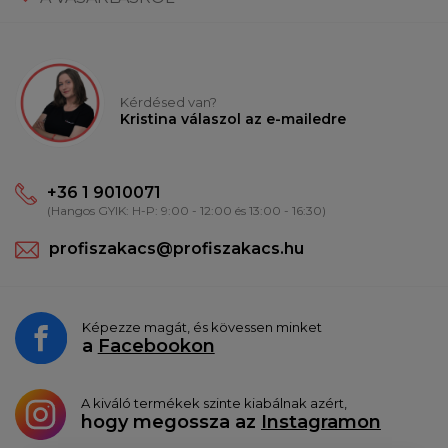
Kérdésed van?
Kristina válaszol az e-mailedre
+36 1 9010071
(Hangos GYIK: H-P: 9:00 - 12:00 és 13:00 - 16:30)
profiszakacs@profiszakacs.hu
Képezze magát, és kövessen minket
a
Facebookon
A kiváló termékek szinte kiabálnak azért,
hogy megossza az
Instagramon