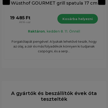
Wüsthof GOURMET grill spatula 17 cm
19 485 Ft
Kosárba helyezni
ÁFÁ-val
Raktáron
, kedden 8. 11. Önnél
Forgatólapát pengével. A lyukak lehetővé teszik, hogy
az olaj, a zsír és más folyadékok könnyen ki tudjanak
csöpögni, és a serp...
A gyártók és beszállítók évek óta
tesztelték