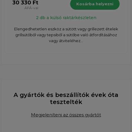
30 330 Ft
Kosárba helyezni
ÁFÁ-val
2 db a külső raktárkészleten
Elengedhetetlen eszköz a sütött vagy grillezett ételek
grillsütőből vagy tepsiből a sütőbe való átfordításához
vagy átviteléhez...
A gyártók és beszállítók évek óta
tesztelték
Megjeleníteni az összes gyártót