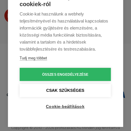
cookiek-ról
Termékeinket
Cookie-kat használunk a webhely
a
Youtube-on
is bemutatjuk
teljesítményével és használatával kapcsolatos
információk gyűjtésére és elemzésére, a
közösségi média funkcióinak biztosítására,
valamint a tartalom és a hirdetések
továbbfejlesztésére és testreszabására.
Profikuchar.sk
Profikuchař.cz
Tudj meg többet
Profikoch.at
ÖSSZES ENGEDÉLYEZÉSE
CSAK SZÜKSÉGES
Cookie-beállítások
Copyright © 2010 - 2026 profiszakacs.hu Minden jog fenntartva