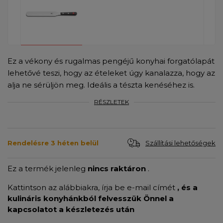
Ez a vékony és rugalmas pengéjű konyhai forgatólapát
lehetővé teszi, hogy az ételeket úgy kanalazza, hogy az
alja ne sérüljön meg. Ideális a tészta kenéséhez is.
RÉSZLETEK
Szállítási lehetőségek
Rendelésre 3 héten belül
Ez a termék jelenleg
nincs raktáron
.
Kattintson az alábbiakra, írja be e-mail címét
, és a
kulináris konyhánkból felvesszük Önnel a
kapcsolatot a készletezés után