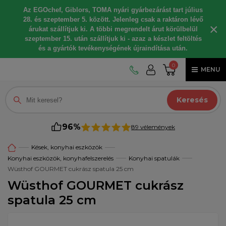
Az EGOchef, Giblors, TOMA nyári gyárbezárást tart július
28. és szeptember 5. között. Jelenleg csak a raktáron lévő
×
árukat szállítjuk ki. A többi megrendelt árut körülbelül
szeptember 15. után szállítjuk ki - azaz a készlet feltöltés
és a gyártók tevékenységének újraindítása után.
0
MENU
Keresés
96%
89 vélemények
Kések, konyhai eszközök
Konyhai eszközök, konyhafelszerelés
Konyhai spatulák
Wüsthof GOURMET cukrász spatula 25 cm
Wüsthof GOURMET cukrász
spatula 25 cm