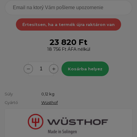
Értesítsen, ha a termék újra raktáron van
23 820 Ft
18 756 Ft
ÁFA nélkül
Kosárba helyez
Súly
0,12
kg
Gyártó
Wüsthof