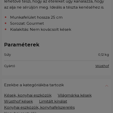
lehetővé teszi, hogy az ételeket úgy kanalazza, hogy
az alja ne sérüljön meg. Ideális a tészta kenéséhez is.
Munkafelület hossza 25 cm
Sorozat: Gourmet
Kialakítás: Nem kovácsolt kések
Paraméterek
Súly
0,12
kg
Gyártó
Wüsthof
Ezekbe a kategóriákba tartozik
Kések, konyhai eszközök
Világmárka kések
Wüsthof kések
Limitált kínálat
Konyhai eszközök, konyhafelszerelés