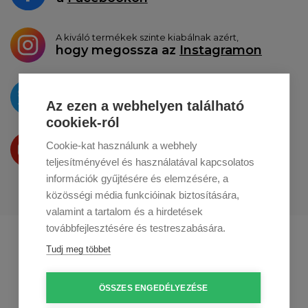
A kiváló termékek szinte kiabálnak azért,
hogy megossza az
Instagramon
Az újdonságokat
a
Twitteren
tesszük közzé
Az ezen a webhelyen található
cookiek-ról
Termékeinket
Cookie-kat használunk a webhely
a
Youtube-on
is bemutatjuk
teljesítményével és használatával kapcsolatos
információk gyűjtésére és elemzésére, a
közösségi média funkcióinak biztosítására,
valamint a tartalom és a hirdetések
továbbfejlesztésére és testreszabására.
Profikuchar.sk
Profikuchař.cz
Tudj meg többet
Profikoch.at
ÖSSZES ENGEDÉLYEZÉSE