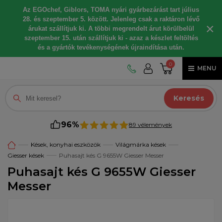
Az EGOchef, Giblors, TOMA nyári gyárbezárást tart július
28. és szeptember 5. között. Jelenleg csak a raktáron lévő
×
árukat szállítjuk ki. A többi megrendelt árut körülbelül
szeptember 15. után szállítjuk ki - azaz a készlet feltöltés
és a gyártók tevékenységének újraindítása után.
0
MENU
Keresés
96%
89 vélemények
Kések, konyhai eszközök
Világmárka kések
Giesser kések
Puhasajt kés G 9655W Giesser Messer
Puhasajt kés G 9655W Giesser
Messer