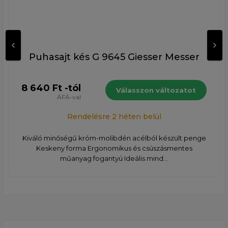
Puhasajt kés G 9645 Giesser Messer
8 640 Ft -tól
Válasszon változatot
ÁFÁ-val
Rendelésre 2 héten belül
Kiváló minőségű króm-molibdén acélból készült penge
Keskeny forma Ergonomikus és csúszásmentes
műanyag fogantyú Ideális mind...