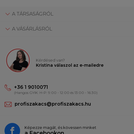
A TÁRSASÁGRÓL
A VÁSÁRLÁSRÓL
Kérdésed van?
Kristina válaszol az e-mailedre
+36 1 9010071
(Hangos GYIK: H-P: 9:00 - 12:00 és 13:00 - 16:30)
profiszakacs@profiszakacs.hu
Képezze magát, és kövessen minket
a
Facebookon