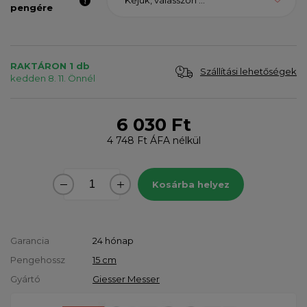
Kéjük, válasszon ...
pengére
RAKTÁRON 1 db
Szállítási lehetőségek
kedden 8. 11. Önnél
6 030 Ft
4 748 Ft
ÁFA nélkül
Kosárba helyez
Garancia
24 hónap
Pengehossz
15 cm
Gyártó
Giesser Messer