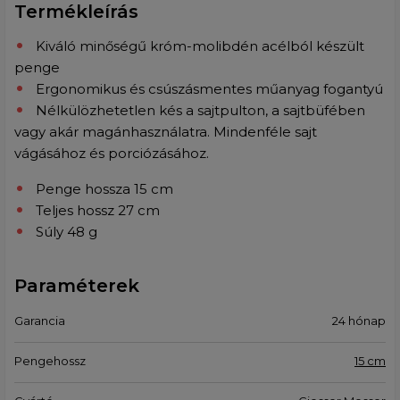
Termékleírás
Kiváló minőségű króm-molibdén acélból készült
penge
Ergonomikus és csúszásmentes műanyag fogantyú
Nélkülözhetetlen kés a sajtpulton, a sajtbüfében
vagy akár magánhasználatra. Mindenféle sajt
vágásához és porciózásához.
Penge hossza 15 cm
Teljes hossz 27 cm
Súly 48 g
Paraméterek
Garancia
24 hónap
Pengehossz
15 cm