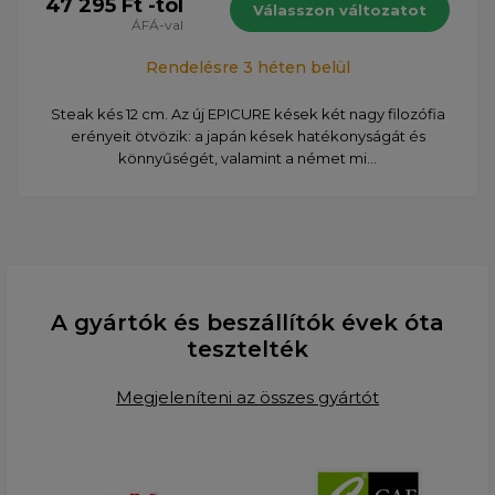
47 295 Ft -tól
Válasszon változatot
ÁFÁ-val
Rendelésre 3 héten belül
Steak kés 12 cm. Az új EPICURE kések két nagy filozófia
erényeit ötvözik: a japán kések hatékonyságát és
könnyűségét, valamint a német mi...
A gyártók és beszállítók évek óta
tesztelték
Megjeleníteni az összes gyártót