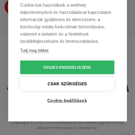
Termékeinket
Cookie-kat használunk a webhely
a
Youtube-on
is bemutatjuk
teljesítményével és használatával kapcsolatos
információk gyűjtésére és elemzésére, a
közösségi média funkcióinak biztosítására,
valamint a tartalom és a hirdetések
továbbfejlesztésére és testreszabására.
Profikuchar.sk
Profikuchař.cz
Tudj meg többet
Profikoch.at
ÖSSZES ENGEDÉLYEZÉSE
CSAK SZÜKSÉGES
Cookie-beállítások
Copyright © 2010 - 2026 profiszakacs.hu Minden jog fenntartva
eshop méretre
készült
vibration.sk