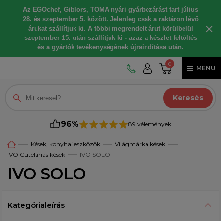
Az EGOchef, Giblors, TOMA nyári gyárbezárást tart július
28. és szeptember 5. között. Jelenleg csak a raktáron lévő
×
árukat szállítjuk ki. A többi megrendelt árut körülbelül
szeptember 15. után szállítjuk ki - azaz a készlet feltöltés
és a gyártók tevékenységének újraindítása után.
0
MENU
Keresés
96%
89 vélemények
Kések, konyhai eszközök
Világmárka kések
IVO Cutelarias kések
IVO SOLO
IVO SOLO
Kategórialeírás