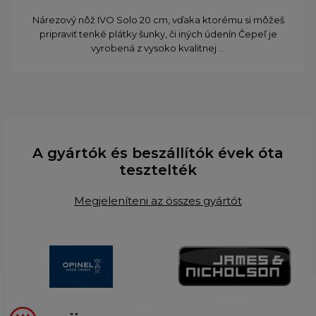
​Nárezový nôž IVO Solo 20 cm, vďaka ktorému si môžeš
pripraviť tenké plátky šunky, či iných údenín Čepeľ je
vyrobená z vysoko kvalitnej ...
A gyártók és beszállítók évek óta
tesztelték
Megjeleníteni az összes gyártót