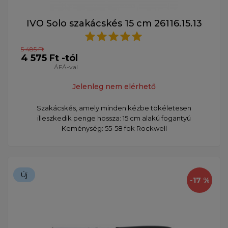
IVO Solo szakácskés 15 cm 26116.15.13
5 485 Ft
4 575 Ft -tól
ÁFÁ-val
Jelenleg nem elérhető
Szakácskés, amely minden kézbe tökéletesen
illeszkedik penge hossza: 15 cm alakú fogantyú
Keménység: 55-58 fok Rockwell
Új
-17 %