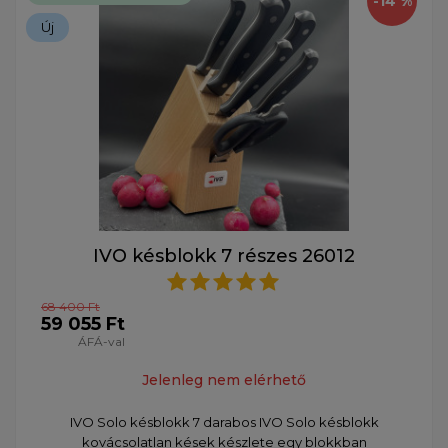
-14 %
Új
IVO késblokk 7 részes 26012
68 400 Ft
59 055 Ft
ÁFÁ-val
Jelenleg nem elérhető
IVO Solo késblokk 7 darabos IVO Solo késblokk
kovácsolatlan kések készlete egy blokkban