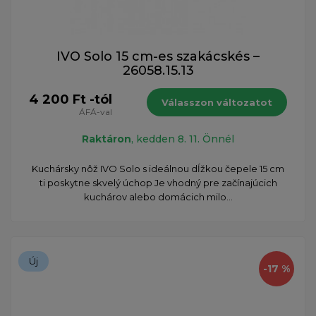
IVO Solo 15 cm-es szakácskés –
26058.15.13
4 200 Ft -tól
Válasszon változatot
ÁFÁ-val
Raktáron
, kedden 8. 11. Önnél
​Kuchársky nôž IVO Solo s ideálnou dĺžkou čepele 15 cm
ti poskytne skvelý úchop Je vhodný pre začínajúcich
kuchárov alebo domácich milo...
Új
-17 %