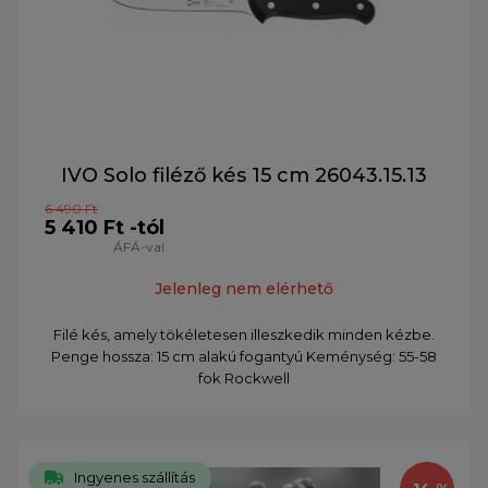
IVO Solo filéző kés 15 cm 26043.15.13
6 490 Ft
5 410 Ft -tól
ÁFÁ-val
Jelenleg nem elérhető
Filé kés, amely tökéletesen illeszkedik minden kézbe.
Penge hossza: 15 cm alakú fogantyú Keménység: 55-58
fok Rockwell
Ingyenes szállítás