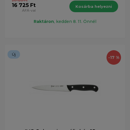
20 120 Ft
16 725 Ft
Kosárba helyezni
ÁFÁ-val
Raktáron
, kedden 8. 11. Önnél
Új
-17 %