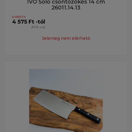
IVO Solo csontozókés 14 cm
26011.14.13
5 485 Ft
4 575 Ft -tól
ÁFÁ-val
Jelenleg nem elérhető