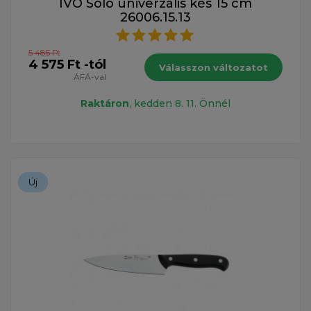
IVO Solo univerzális kés 15 cm
26006.15.13
5 485 Ft
4 575 Ft -tól
Válasszon változatot
ÁFÁ-val
Raktáron
, kedden 8. 11. Önnél
Új