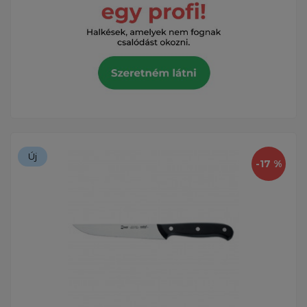
Új
-17 %