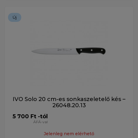
Új
IVO Solo 20 cm-es sonkaszeletelő kés –
26048.20.13
5 700 Ft -tól
ÁFÁ-val
Jelenleg nem elérhető