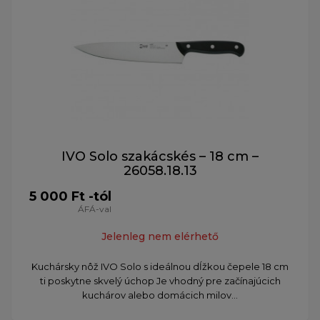
IVO Solo szakácskés – 18 cm –
26058.18.13
5 000 Ft -tól
ÁFÁ-val
Jelenleg nem elérhető
​Kuchársky nôž IVO Solo s ideálnou dĺžkou čepele 18 cm
ti poskytne skvelý úchop Je vhodný pre začínajúcich
kuchárov alebo domácich milov...