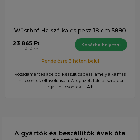
Wüsthof Halszálka csipesz 18 cm 5880
23 865 Ft
Kosárba helyezni
ÁFÁ-val
Rendelésre 3 héten belül
Rozsdamentes acélból készült csipesz, amely alkalmas
a halcsontok eltávolítására. A fogazott felület szilárdan
tartja a halcsontokat. A b...
A gyártók és beszállítók évek óta