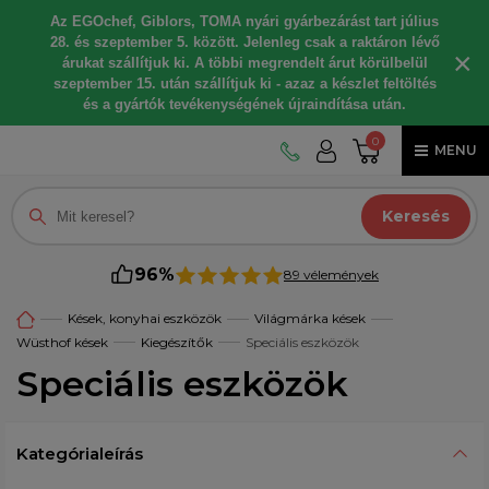
Az EGOchef, Giblors, TOMA nyári gyárbezárást tart július
28. és szeptember 5. között. Jelenleg csak a raktáron lévő
×
árukat szállítjuk ki. A többi megrendelt árut körülbelül
szeptember 15. után szállítjuk ki - azaz a készlet feltöltés
és a gyártók tevékenységének újraindítása után.
0
MENU
Keresés
96%
89 vélemények
Kések, konyhai eszközök
Világmárka kések
Wüsthof kések
Kiegészítők
Speciális eszközök
Speciális eszközök
Kategórialeírás