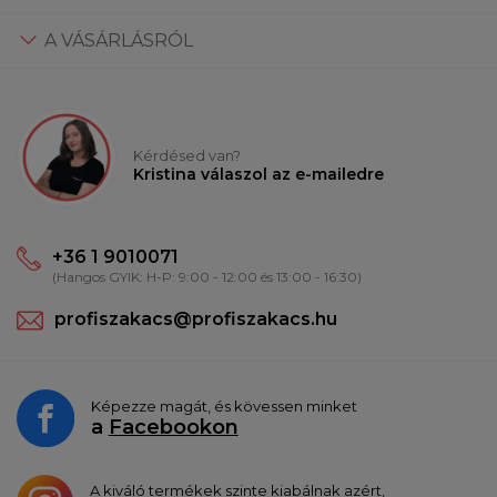
A VÁSÁRLÁSRÓL
Kérdésed van?
Kristina válaszol az e-mailedre
+36 1 9010071
(Hangos GYIK: H-P: 9:00 - 12:00 és 13:00 - 16:30)
profiszakacs@profiszakacs.hu
Képezze magát, és kövessen minket
a
Facebookon
A kiváló termékek szinte kiabálnak azért,