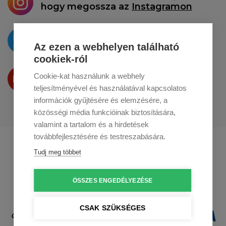
hogy megossza az
Instagramon
Az újdonságokat
a
Twitteren
tesszük közzé
Az ezen a webhelyen található
cookiek-ról
Termékeinket
Cookie-kat használunk a webhely
a
Youtube-on
is bemutatjuk
teljesítményével és használatával kapcsolatos
információk gyűjtésére és elemzésére, a
közösségi média funkcióinak biztosítására,
valamint a tartalom és a hirdetések
továbbfejlesztésére és testreszabására.
Profikuchar.sk
Profikuchař.cz
Tudj meg többet
Profikoch.at
ÖSSZES ENGEDÉLYEZÉSE
CSAK SZÜKSÉGES