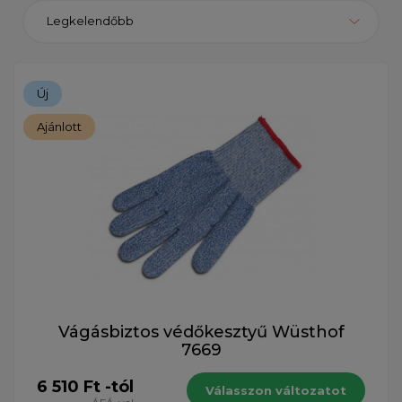
Legkelendőbb
Új
Ajánlott
Vágásbiztos védőkesztyű Wüsthof
7669
6 510 Ft -tól
Válasszon változatot