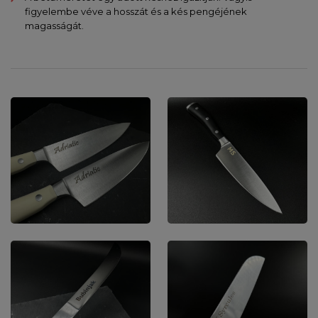
figyelembe véve a hosszát és a kés pengéjének
magasságát.