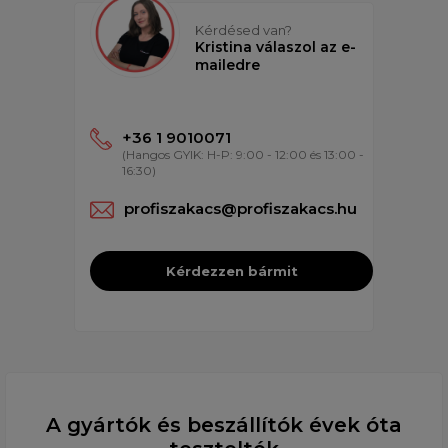
Kérdésed van?
Kristina válaszol az e-
mailedre
+36 1 9010071
(Hangos GYIK: H-P: 9:00 - 12:00 és 13:00 -
16:30)
profiszakacs@profiszakacs.hu
Kérdezzen bármit
A gyártók és beszállítók évek óta