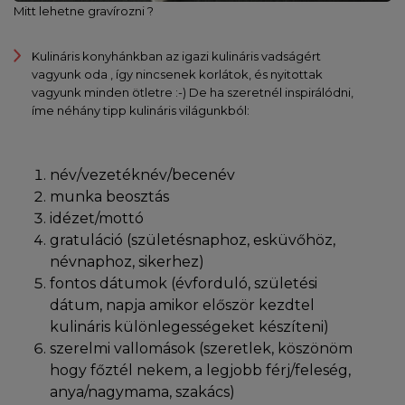
Mitt lehetne gravírozni ?
Kulináris konyhánkban az igazi kulináris vadságért
vagyunk oda , így nincsenek korlátok, és nyitottak
vagyunk minden ötletre :-) De ha szeretnél inspirálódni,
íme néhány tipp kulináris világunkból:
név/vezetéknév/becenév
munka beosztás
idézet/mottó
gratuláció (születésnaphoz, esküvőhöz,
névnaphoz, sikerhez)
fontos dátumok (évforduló, születési
dátum, napja amikor először kezdtel
kulináris különlegességeket készíteni)
szerelmi vallomások (szeretlek, köszönöm
hogy főztél nekem, a legjobb férj/feleség,
anya/nagymama, szakács)