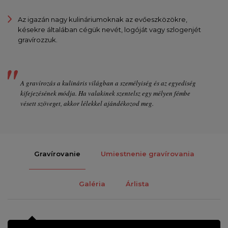
Az igazán nagy kulináriumoknak az evőeszközökre,
késekre általában cégük nevét, logóját vagy szlogenjét
gravírozzuk.
A gravírozás a kulináris világban a személyiség és az egyediség
kifejezésének módja. Ha valakinek szentelsz egy mélyen fémbe
vésett szöveget, akkor lélekkel ajándékozod meg.
Gravírovanie
Umiestnenie gravírovania
Galéria
Árlista