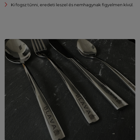
Ki fogsz tűnni, eredeti leszel és nemhagynak figyelmen kívül.