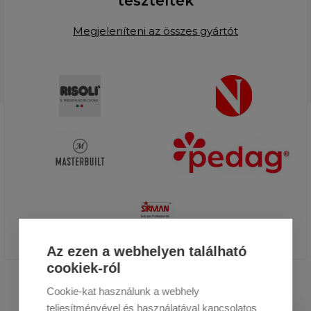
tesztelték
Megjeleníteni az összes gyártót
Az ezen a webhelyen található
cookiek-ról
Cookie-kat használunk a webhely
teljesítményével és használatával kapcsolatos