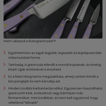
Miért válasszd a lézergravírozást?
?
Egyértelműen az egyik legjobb, legszebb és legnépszerűbb
önbemutatási forma.
Tartósság. A gravírozás ellenáll a normál kopásnak, és évekig
kitart! Ujjak érintésével is érezhető.
Ez a felső réteg tartós megszakítása, amely szintén kíméli a
kés pengéjét és nem károsítja azt.
Minden további karbantartás nélkül. Egyszerűen használhatsz
gravírozott kést, evőeszközt vagy bármilyen más
fémterméket, mint korábban, és nem kell vigyáznod, hogy
véletlenül "lekopik".