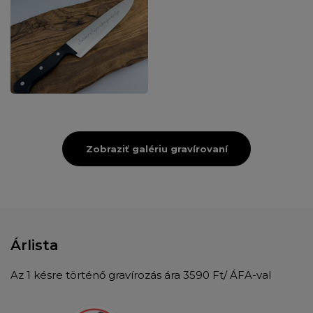
Zobraziť galériu gravírovaní
Árlista
Az 1 késre történő gravírozás ára 3590 Ft/ ÁFA-val