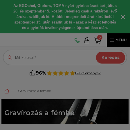
Az EGOchef, Giblors, TOMA nyári gyárbezárást tart július
28. és szeptember 5. között. Jelenleg csak a raktáron lévő
×
árukat szállítjuk ki. A többi megrendelt árut körülbelül
szeptember 15. után szállítjuk ki - azaz a készlet feltöltés
és a gyártók tevékenységének újraindítása után.
0
MENU
Keresés
96%
89 vélemények
Gravírozás a fémbe
Gravírozás a fémbe