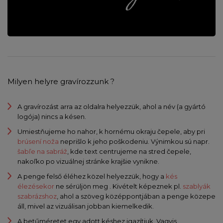
Milyen helyre gravírozzunk ?
A gravírozást arra az oldalra helyezzük, ahol a név (a gyártó
logója) nincs a késen.
Umiestňujeme ho nahor, k hornému okraju čepele, aby pri
brúsení noža
neprišlo k jeho poškodeniu. Výnimkou sú napr.
šabľe na sabráž
, kde text centrujeme na stred čepele,
nakoľko po vizuálnej stránke krajšie vynikne.
A penge felső éléhez közel helyezzük, hogy a
kés
élezésekor
ne sérüljön meg . Kivételt képeznek pl.
szablyák
szabrázshoz
, ahol a szöveg középpontjában a penge közepe
áll, mivel az vizuálisan jobban kiemelkedik.
A betűméretet egy adott késhez igazítjuk. Vagyis