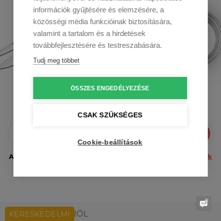
információk gyűjtésére és elemzésére, a
közösségi média funkcióinak biztosítására,
valamint a tartalom és a hirdetések
továbbfejlesztésére és testreszabására.
Tudj meg többet
A postádba csak a legjobbat
ÖSSZES ENGEDÉLYEZÉSE
Hírek, receptek, tippek és tanácsok egyenesen az e-
mailedbe.
CSAK SZÜKSÉGES
Bejelentkezni
Cookie-beállítások
Az e-mail elküldésével hozzájárulsz a
személyes adatok
feldolgozásához.
A TÁRSASÁGRÓL
KERESKEDELMI