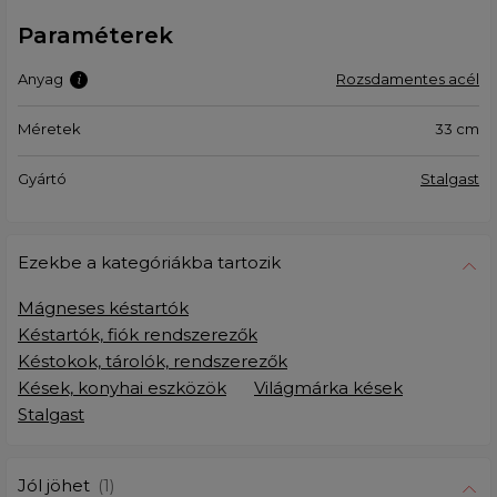
Paraméterek
Anyag
Rozsdamentes acél
Méretek
33 cm
Gyártó
Stalgast
Ezekbe a kategóriákba tartozik
Mágneses késtartók
Késtartók, fiók rendszerezők
Késtokok, tárolók, rendszerezők
Kések, konyhai eszközök
Világmárka kések
Stalgast
Jól jöhet
(1)