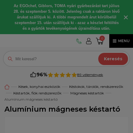
Az EGOchef, Giblors, TOMA nyári gyárbezárást tart július
28. és szeptember 5. között. Jelenleg csak a raktáron lévő
×
árukat szállítjuk ki. A többi megrendelt árut körülbelül
szeptember 15. után szállítjuk ki - azaz a készlet feltöltés
és a gyártók tevékenységének újraindítása után.
0
MENU
Keresés
96%
89 vélemények
Kések, konyhai eszközök
Késtokok, tárolók, rendszerezők
Késtartók, fiók rendszerezők
Mágneses késtartók
Alumínium mágneses késtartó
Alumínium mágneses késtartó