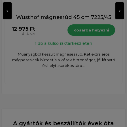
Wüsthof mágnesrúd 45 cm 7225/45
12 975 Ft
Kosárba helyezni
ÁFÁ-val
1 db a külső raktárkészleten
Műanyagból készült mágneses rúd. Két extra erős
mágneses csík biztosítja a kések biztonságos, jól látható
és helytakarékos táro...
A gyártók és beszállítók évek óta