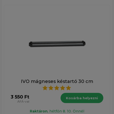
IVO mágneses késtartó 30 cm
3 550 Ft
Kosárba helyezni
ÁFÁ-val
Raktáron
, hétfőn 8. 10. Önnél