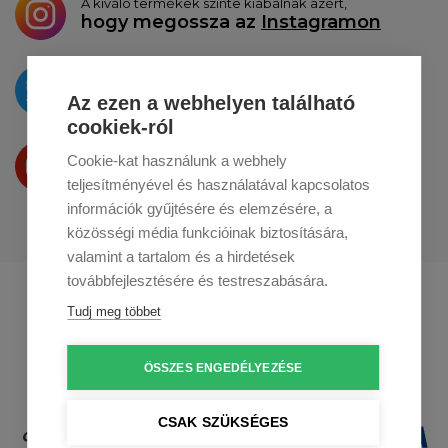
A kiváló termékek szinte kiabálnak azért,
hogy megossza az
Instagramon
Az újdonságokat
a
Twitteren
tesszük közzé
Az ezen a webhelyen található
cookiek-ról
Termékeinket
Cookie-kat használunk a webhely
a
Youtube-on
is bemutatjuk
teljesítményével és használatával kapcsolatos
információk gyűjtésére és elemzésére, a
közösségi média funkcióinak biztosítására,
valamint a tartalom és a hirdetések
továbbfejlesztésére és testreszabására.
Profikuchar.sk
Profikuchař.cz
Tudj meg többet
Profikoch.at
ÖSSZES ENGEDÉLYEZÉSE
CSAK SZÜKSÉGES