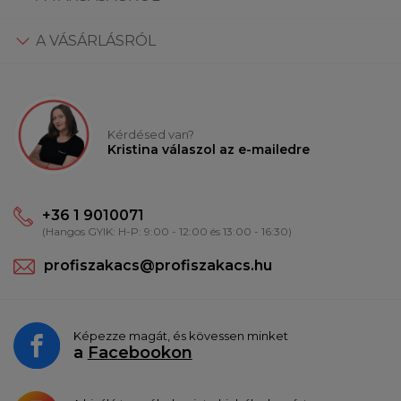
A VÁSÁRLÁSRÓL
Kérdésed van?
Kristina válaszol az e-mailedre
+36 1 9010071
(Hangos GYIK: H-P: 9:00 - 12:00 és 13:00 - 16:30)
profiszakacs@profiszakacs.hu
Képezze magát, és kövessen minket
a
Facebookon