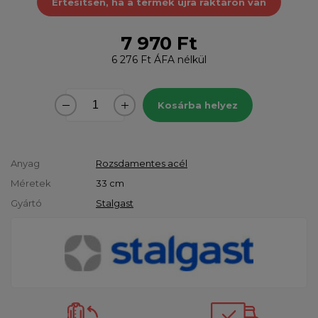
Értesítsen, ha a termék újra raktáron van
7 970 Ft
6 276 Ft
ÁFA nélkül
Kosárba helyez
Anyag
Rozsdamentes acél
Méretek
33 cm
Gyártó
Stalgast