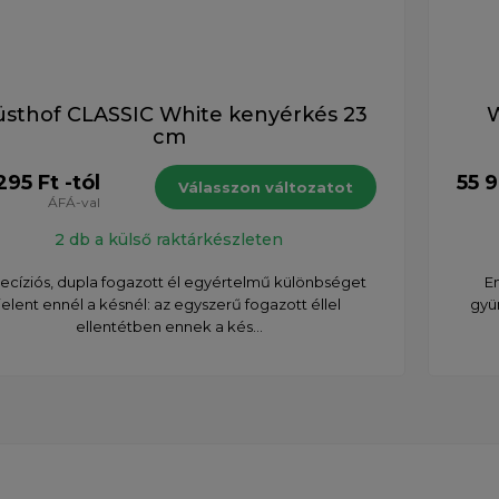
sthof CLASSIC White kenyérkés 23
W
cm
295 Ft -tól
55 9
Válasszon változatot
ÁFÁ-val
2 db a külső raktárkészleten
recíziós, dupla fogazott él egyértelmű különbséget
E
jelent ennél a késnél: az egyszerű fogazott éllel
gyü
ellentétben ennek a kés...