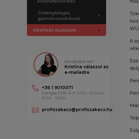
fris
konyhafelszerelés
Zöldségfaragás,
Tök
gyümölcsszobrászat
hoz
WÜS
Késélező eszközök
A s
vék
Eze
Kérdésed van?
Kristina válaszol az
dol
e-mailedre
Pen
+36 1 9010071
Pen
(Hangos GYIK: H-P: 9:00 - 12:00 és
13:00 - 16:30)
Mar
profiszakacs@profiszakacs.hu
Telj
Súly