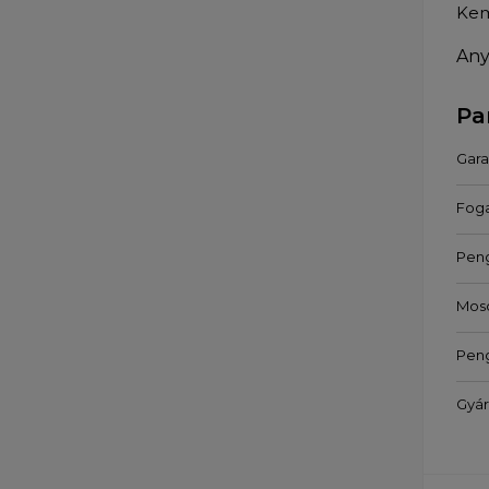
Kem
Any
Pa
Gara
Foga
Pen
Mos
Pen
Gyár