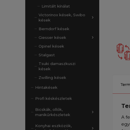
Limitált kínálat
Victorinox kések, Swibo
kések
Berndorf kések
Giesser kések
Opinel kések
Stalgast
Tsuki damaszkuszi
kések
Zwilling kések
Term
Hintakések
Profi késkészletek
Te
Bicskák, ollók,
manikűrkészletek
A f
egy
Konyhai eszközök,