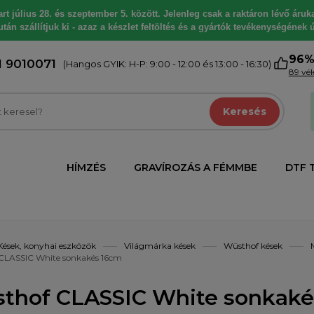
 július 28. és szeptember 5. között. Jelenleg csak a raktáron lévő árukat
tán szállítjuk ki - azaz a készlet feltöltés és a gyártók tevékenységének ú
96
1 9010071
(Hangos GYIK: H-P: 9:00 - 12:00 és 13:00 - 16:30)
89 vé
Keresés
HÍMZÉS
GRAVÍROZÁS A FÉMMBE
DTF 
Kések, konyhai eszközök
Világmárka kések
Wüsthof kések
CLASSIC White sonkakés 16cm
thof CLASSIC White sonkaké