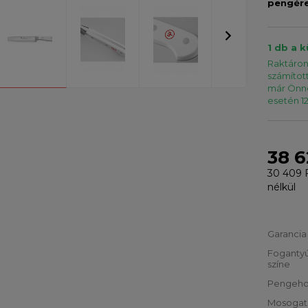
pengér
1 db a k
Raktáron 
számítot
már Önné
esetén 12
38 6
30 409 
nélkül
Garancia
Foganty
színe
Pengeho
Mosoga