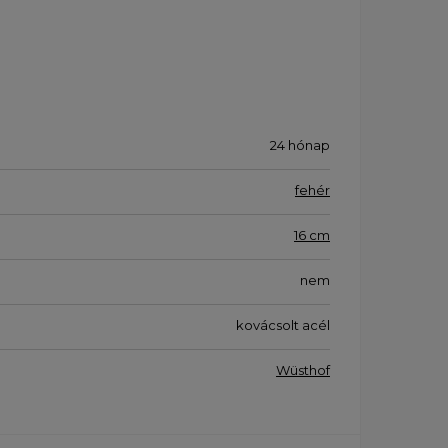
24 hónap
fehér
16 cm
nem
kovácsolt acél
Wüsthof