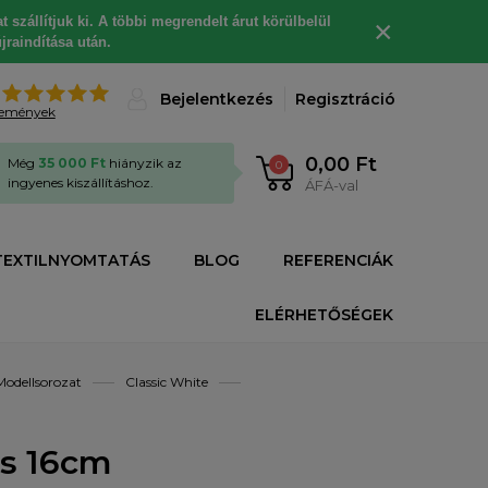
 szállítjuk ki. A többi megrendelt árut körülbelül
×
jraindítása után.
%
Bejelentkezés
Regisztráció
lemények
0,00 Ft
Még
35 000 Ft
hiányzik az
0
ingyenes kiszállításhoz.
ÁFÁ-val
TEXTILNYOMTATÁS
BLOG
REFERENCIÁK
ELÉRHETŐSÉGEK
Modellsorozat
Classic White
s 16cm