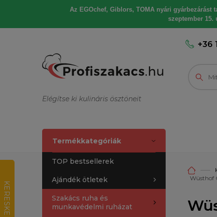
Az EGOchef, Giblors, TOMA nyári gyárbezárást tart
szeptember 15. u
+36 
Elégítse ki kulináris ösztöneit
Termékkategóriák
TOP bestsellerek
Wüsthof 
Ajándék ötletek
K
E
R
E
S
K
E
D
E
L
M
I
R
T
É
K
E
L
É
Szakács ruha és
Wüs
munkavédelmi ruházat