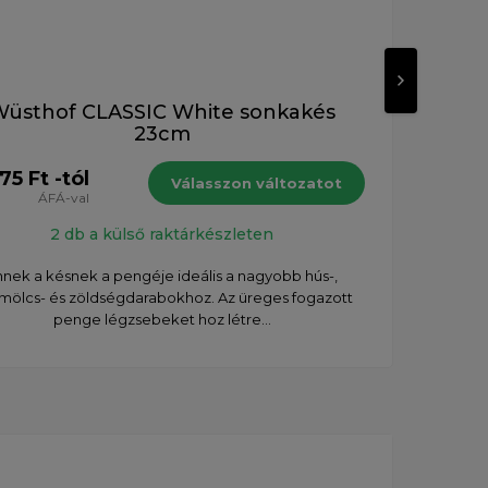
üsthof CLASSIC White sonkakés
Wüs
23cm
75 Ft -tól
38 6
Válasszon változatot
ÁFÁ-val
2 db a külső raktárkészleten
nnek a késnek a pengéje ideális a nagyobb hús-,
Tök
mölcs- és zöldségdarabokhoz. Az üreges fogazott
regge
penge légzsebeket hoz létre...