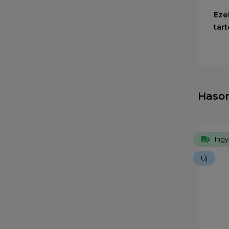
Eze
tart
Haso
Ingy
Új