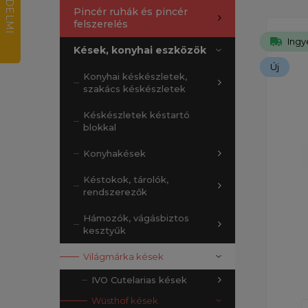
Pincér ruhák és pincér
felszerelés
Ingy
Kések, konyhai eszközök
Új
Konyhai késkészletek,
szakács késkészletek
Késkészletek késtartó
blokkal
Konyhakések
Késtokok, tárolók,
rendszerezők
Hámozók, vágásbiztos
kesztyűk
Világmárka kések
IVO Cutelarias kések
Wüsthof kések