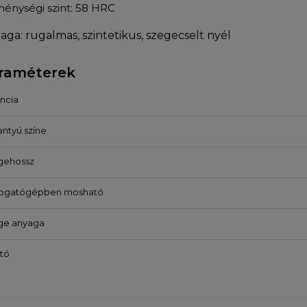
énységi szint: 58 HRC
aga: rugalmas, szintetikus, szegecselt nyél
raméterek
ncia
ntyú színe
gehossz
ogatógépben mosható
ge anyaga
tó