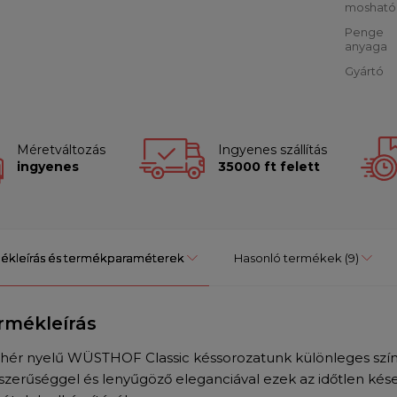
mosható
Penge
anyaga
Gyártó
Méretváltozás
Ingyenes szállítás
ingyenes
35000 ft felett
ékleírás és termékparaméterek
Hasonló termékek
(9)
rmékleírás
ehér nyelű WÜSTHOF Classic késsorozatunk különleges színt
szerűséggel és lenyűgöző eleganciával ezek az időtlen kés