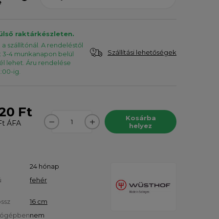
e
ülső raktárkészleten.
a szállítónál. A rendeléstől
Szállítási lehetőségek
t 3-4 munkanapon belül
l lehet. Áru rendelése
:00-ig.
20 Ft
Kosárba
Ft
ÁFA
helyez
24 hónap
ú
fehér
ssz
16 cm
tógépben
nem