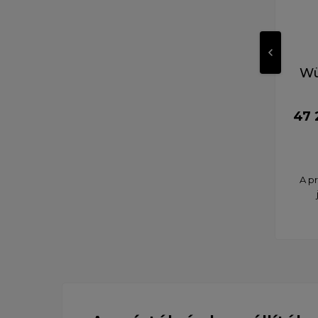
Wü
47 
A p