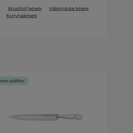
t
Wüsthof kések
Világmárka kések
Konyhakések
nes szállítás
Ingye
Új