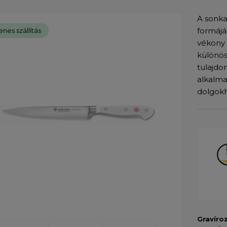
A sonka
formájá
enes szállítás
vékony 
különös
tulajdo
alkalma
dolgokh
Gravíro