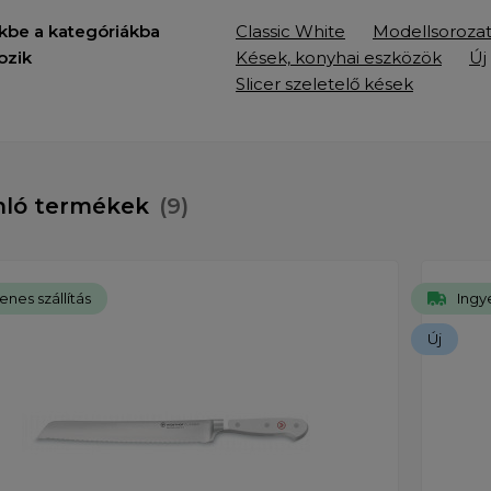
kbe a kategóriákba
Classic White
Modellsoroza
ozik
Kések, konyhai eszközök
Új
Slicer szeletelő kések
nló termékek
(9)
enes szállítás
Ingye
Új