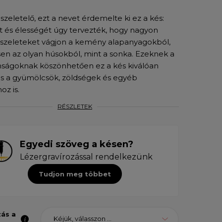
szeletelő, ezt a nevet érdemelte ki ez a kés:
t és élességét úgy tervezték, hogy nagyon
szeleteket vágjon a kemény alapanyagokból,
en az olyan húsokból, mint a sonka. Ezeknek a
nságoknak köszönhetően ez a kés kiválóan
s a gyümölcsök, zöldségek és egyéb
oz is.
RÉSZLETEK
Egyedi szöveg a késen?
Lézergravírozással rendelkezünk
Tudjon meg többet
zás a
Kéjük, válasszon ...