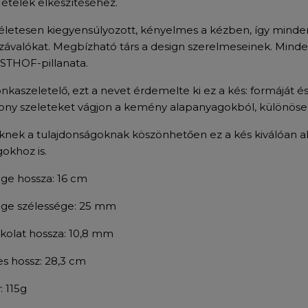
s ételek elkészítéséhez.
életesen kiegyensúlyozott, kényelmes a kézben, így minden é
závalókat. Megbízható társ a design szerelmeseinek. Mind
THOF-pillanata.
onkaszeletelő, ezt a nevet érdemelte ki ez a kés: formáját 
ony szeleteket vágjon a kemény alapanyagokból, különösen
knek a tulajdonságoknak köszönhetően ez a kés kiválóan a
gokhoz is.
ge hossza: 16 cm
ge szélessége: 25 mm
kolat hossza: 10,8 mm
es hossz: 28,3 cm
: 115g