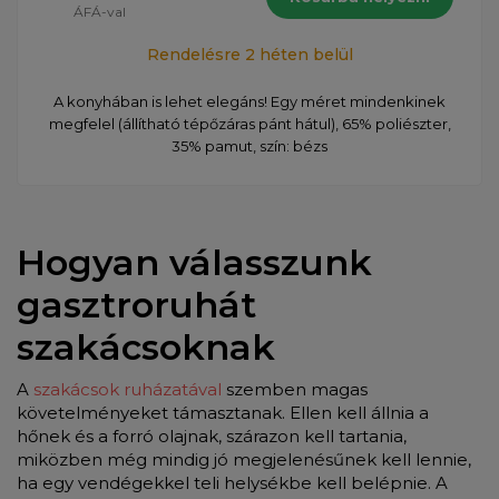
ÁFÁ-val
Rendelésre 2 héten belül
A konyhában is lehet elegáns! Egy méret mindenkinek
megfelel (állítható tépőzáras pánt hátul), 65% poliészter,
35% pamut, szín: bézs
Hogyan válasszunk
gasztroruhát
szakácsoknak
A
szakácsok ruházatával
szemben magas
követelményeket támasztanak. Ellen kell állnia a
hőnek és a forró olajnak, szárazon kell tartania,
miközben még mindig jó megjelenésűnek kell lennie,
ha egy vendégekkel teli helysékbe kell belépnie. A