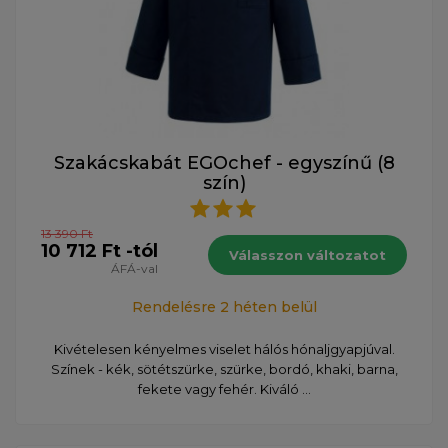
Szakácskabát EGOchef - egyszínű (8
szín)
13 390 Ft
10 712 Ft -tól
Válasszon változatot
ÁFÁ-val
Rendelésre 2 héten belül
Kivételesen kényelmes viselet hálós hónaljgyapjúval.
Színek - kék, sötétszürke, szürke, bordó, khaki, barna,
fekete vagy fehér. Kiváló ...