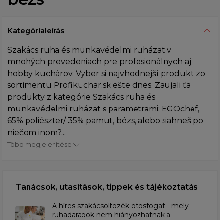
Kategórialeírás
Szakács ruha és munkavédelmi ruházat v
mnohých prevedeniach pre profesionálnych aj
hobby kuchárov. Vyber si najvhodnejší produkt zo
sortimentu Profikuchar.sk ešte dnes. Zaujali ťa
produkty z kategórie Szakács ruha és
munkavédelmi ruházat s parametrami: EGOchef,
65% poliészter/ 35% pamut, bézs, alebo siahneš po
niečom inom?...
Több megjelenítése
Tanácsok, utasítások, tippek és tájékoztatás
A híres szakácsöltözék ötösfogat - mely
ruhadarabok nem hiányozhatnak a