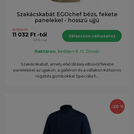
Szakácskabát EGOchef bézs, fekete
panelekel - hosszú ujjú
13 790 Ft
11 032 Ft -tól
Válasszon változatot
ÁFÁ-val
Raktáron
, kedden 8. 11. Önnél
Szakácskabát, amely első látásra elbűvöl fekete
panelekkel az ujjakon, a galléron és a vállakon Kétsoros
rögzítés gombokkal Speciális h...
-20 %