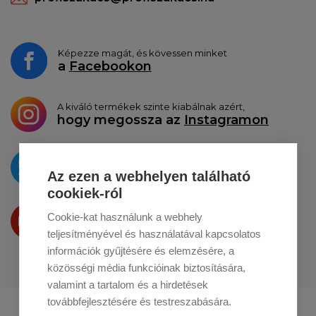
Képezze magát, és kövessen minket
a
Facebookon
A kiváló termékek szinte kiabálnak azért,
hogy megossza az
Instagramon
Az újdonságokat
a
Twitteren
tesszük közzé
Az ezen a webhelyen található
cookiek-ról
Termékeinket
Cookie-kat használunk a webhely
a
Youtube-on
is bemutatjuk
teljesítményével és használatával kapcsolatos
információk gyűjtésére és elemzésére, a
közösségi média funkcióinak biztosítására,
valamint a tartalom és a hirdetések
továbbfejlesztésére és testreszabására.
Profikuchar.sk
Profikuchař.cz