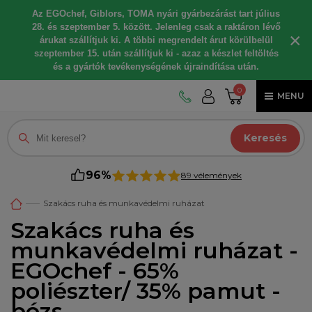
Az EGOchef, Giblors, TOMA nyári gyárbezárást tart július
28. és szeptember 5. között. Jelenleg csak a raktáron lévő
×
árukat szállítjuk ki. A többi megrendelt árut körülbelül
szeptember 15. után szállítjuk ki - azaz a készlet feltöltés
és a gyártók tevékenységének újraindítása után.
0
MENU
Keresés
96%
89 vélemények
Szakács ruha és munkavédelmi ruházat
Szakács ruha és
munkavédelmi ruházat -
EGOchef - 65%
poliészter/ 35% pamut -
bézs