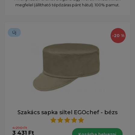
megfelel (állítható tépőzáras pánt hátul). 100% pamut.
Új
-20 %
Szakács sapka siltel EGOchef - bézs
4 290 Ft
3 431 Ft
Kosárba helyezni