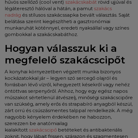
hűvös szellőző (cool vent)
szakácskabát
rövid ujjúval és
légáteresztő hálóval a hátán, a pamut
szakács
nadrág
és stílusos szakácssapka bevált választás. Saját
belátása szerint kiegészítheti a gasztronómiai
munkaruhát köténnyel, eredeti nyaksállal vagy színes
gombokkal a szakácskabáthoz.
Hogyan válasszuk ki a
megfelelő szakácscipőt
A konyhai környezetben végzett munka bizonyos
kockázatokkal jár – legyen szó sercegő olajról és
forrásban lévő vízről, kihegyezett késekről vagy nehéz
öntöttvas serpenyőről. Ahhoz, hogy egy egész napos
műszakot sértetlenül átvészelj, minőségi szakácscipőre
van szükség, amely erős és strapabíró anyagból készül,
zárt orrú és csúszásmentes talppal rendelkezik. A még
nagyobb kényelem érdekében ne habozzon,
szerezzen be anatómiailag
kialakított
szakácscipő
betéteket és antibakteriális
zoknit, hogy lábait frissen, szárazon és szagmentesen