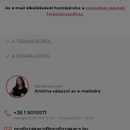
Az e-mail elküldésével hozzájárulsz a
személyes adatok
feldolgozásához.
A TÁRSASÁGRÓL
A VÁSÁRLÁSRÓL
Kérdésed van?
Kristina válaszol az e-mailedre
+36 1 9010071
(Hangos GYIK: H-P: 9:00 - 12:00 és 13:00 - 16:30)
profiszakacs@profiszakacs.hu