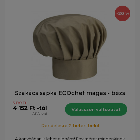
-20 %
Szakács sapka EGOchef magas - bézs
5 190 Ft
4 152 Ft -tól
Válasszon változatot
ÁFÁ-val
Rendelésre 2 héten belül
A konyhában is lehet elegáns! Egy méret mindenkinek