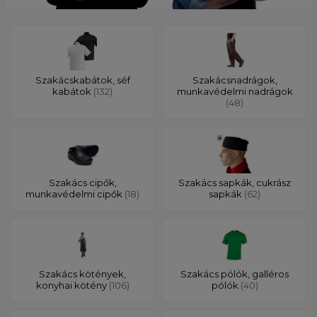
Szakácskabátok, séf
Szakácsnadrágok,
kabátok
(132)
munkavédelmi nadrágok
(48)
Szakács cipők,
Szakács sapkák, cukrász
munkavédelmi cipők
(18)
sapkák
(62)
Szakács kötények,
Szakács pólók, galléros
konyhai kötény
(106)
pólók
(40)