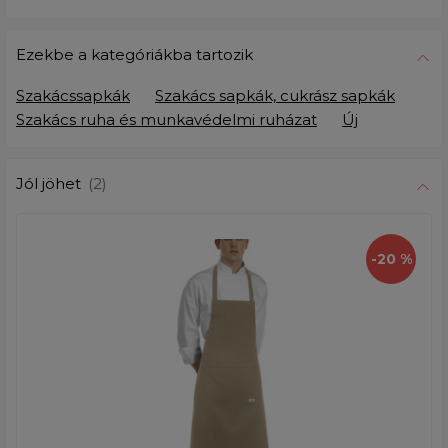
Ezekbe a kategóriákba tartozik
Szakácssapkák
Szakács sapkák, cukrász sapkák
Szakács ruha és munkavédelmi ruházat
Új
Jól jöhet
(2)
-20 %