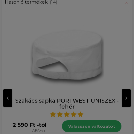
Hasonló termékek
(14)
Szakács sapka PORTWEST UNISZEX -
fehér
2 590 Ft -tól
Válasszon változatot
ÁFÁ-val