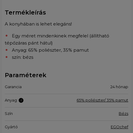
Termékleírás
A konyhában is lehet elegáns!
Egy méret mindenkinek megfelel (állítható
tépőzáras pánt hátul)
Anyag: 65% poliészter, 35% pamut
szín: bézs
Paraméterek
Garancia
24 hónap
Anyag
65% poliészter/ 35% pamut
Szín
Bézs
Gyártó
EGOchef