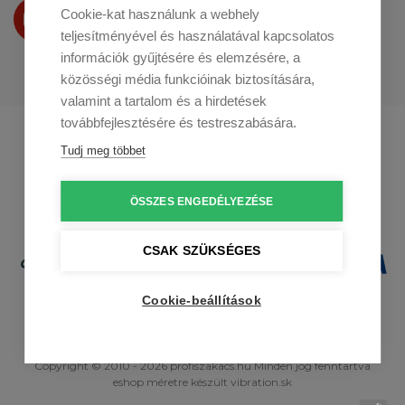
Termékeinket
Cookie-kat használunk a webhely
a
Youtube-on
is bemutatjuk
teljesítményével és használatával kapcsolatos
információk gyűjtésére és elemzésére, a
közösségi média funkcióinak biztosítására,
valamint a tartalom és a hirdetések
továbbfejlesztésére és testreszabására.
Profikuchar.sk
Profikuchař.cz
Tudj meg többet
Profikoch.at
ÖSSZES ENGEDÉLYEZÉSE
CSAK SZÜKSÉGES
Cookie-beállítások
Copyright © 2010 - 2026 profiszakacs.hu Minden jog fenntartva
eshop méretre
készült
vibration.sk