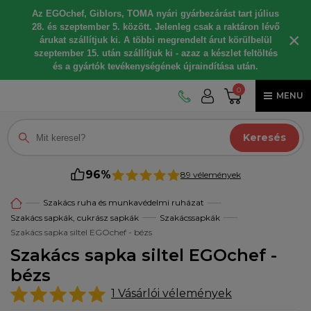
Az EGOchef, Giblors, TOMA nyári gyárbezárást tart július
28. és szeptember 5. között. Jelenleg csak a raktáron lévő
×
árukat szállítjuk ki. A többi megrendelt árut körülbelül
szeptember 15. után szállítjuk ki - azaz a készlet feltöltés
és a gyártók tevékenységének újraindítása után.
0
MENU
Keresés
96%
89 vélemények
Szakács ruha és munkavédelmi ruházat
Szakács sapkák, cukrász sapkák
Szakácssapkák
Szakács sapka siltel EGOchef - bézs
Szakács sapka siltel EGOchef -
bézs
1
Vásárlói vélemények