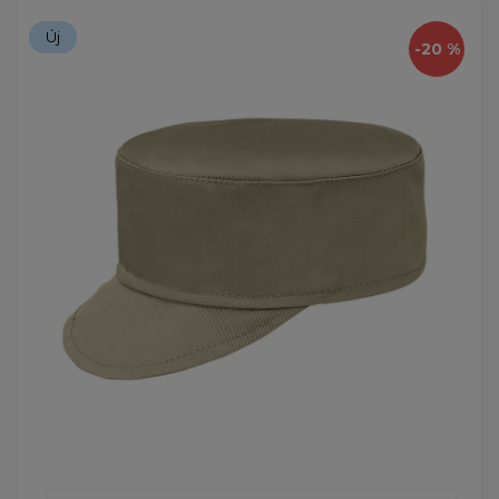
Új
-20 %