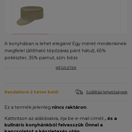
A konyhában is lehet elegáns! Egy méret mindenkinek
megfelel (állítható tépőzáras pánt hátul), 65%
poliészter, 35% pamut, szín: bézs
RÉSZLETEK
Szállítási lehetőségek
Rendelésre 2 héten belül
Ez a termék jelenleg
nincs raktáron
.
Kattintson az alábbiakra, írja be e-mail címét
, és a
kulináris konyhánkból felvesszük Önnel a
kapcsolatot a készletezés után