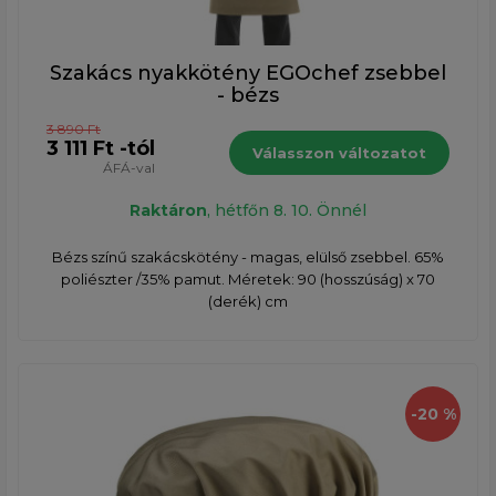
Szakács nyakkötény EGOchef zsebbel
- bézs
3 890 Ft
3 111 Ft -tól
Válasszon változatot
ÁFÁ-val
Raktáron
, hétfőn 8. 10. Önnél
Bézs színű szakácskötény - magas, elülső zsebbel. 65%
poliészter /35% pamut. Méretek: 90 (hosszúság) x 70
(derék) cm
-20 %