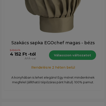
Szakács sapka EGOchef magas - bézs
5 190 Ft
4 152 Ft -tól
Válasszon változatot
ÁFÁ-val
Rendelésre 2 héten belül
A konyhában is lehet elegáns! Egy méret mindenkinek
megfelel (állítható tépőzáras pánt hátul). 100% pamut.