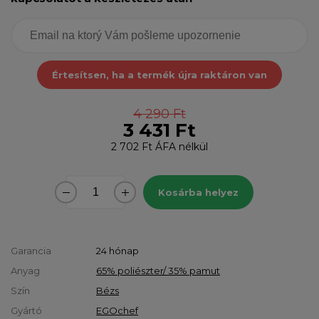
Értesítsen, ha a termék újra raktáron van
4 290 Ft
3 431 Ft
2 702 Ft
ÁFA nélkül
Kosárba helyez
Garancia
24 hónap
Anyag
65% poliészter/ 35% pamut
Szín
Bézs
Gyártó
EGOchef