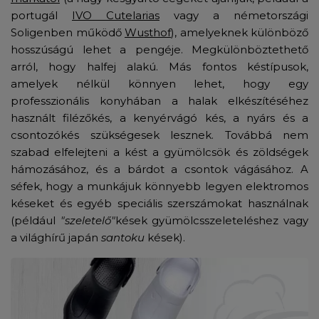
portugál
IVO Cutelarias
vagy a németországi
Soligenben működő
Wusthof
), amelyeknek különböző
hosszúságú lehet a pengéje. Megkülönböztethető
arról, hogy halfej alakú. Más fontos késtípusok,
amelyek nélkül könnyen lehet, hogy egy
professzionális konyhában a halak elkészítéséhez
használt filézőkés, a kenyérvágó kés, a nyárs és a
csontozókés szükségesek lesznek. Továbbá nem
szabad elfelejteni a kést a gyümölcsök és zöldségek
hámozásához, és a bárdot a csontok vágásához. A
séfek, hogy a munkájuk könnyebb legyen elektromos
késeket és egyéb speciális szerszámokat használnak
(például
"szeletelő"
kések gyümölcsszeleteléshez vagy
a világhírű japán
santoku
kések).