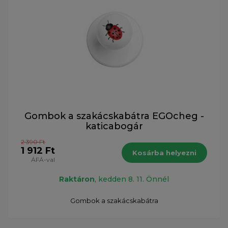
Gombok a szakácskabátra EGOcheg -
katicabogár
2 390 Ft
1 912 Ft
Kosárba helyezni
ÁFÁ-val
Raktáron
, kedden 8. 11. Önnél
Gombok a szakácskabátra