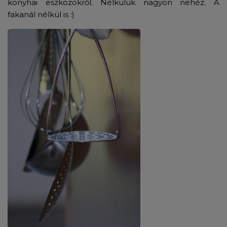
konyhai eszközökről. Nélkülük nagyon nehéz. A
fakanál nélkül is :)