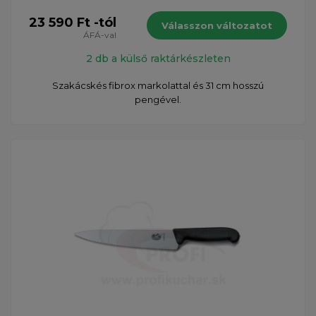
23 590 Ft -tól
Válasszon változatot
ÁFÁ-val
2 db a külső raktárkészleten
Szakácskés fibrox markolattal és 31 cm hosszú
pengével.