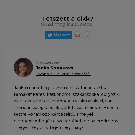
Tetszett a cikk?
Oszd meg barátaiddal
Megoszt
Cikk szerzője
Janka Snopková
További cikkek ettől a szerzőtől
Janka marketing szakember. A Tanács aktuális
témákat keres. Íráskor profi szakácsokkal dolgozik,
akik tapasztaltak, törődnek a szakmájukkal, van
mondanivalójuk és elégedett vásárlóink is. Híres a
testre vonatkozó kérdéseiről, amelyek
elgondolkodtatják a szakértőket, de az eredmény
megéri. Végül is ítélje meg maga.