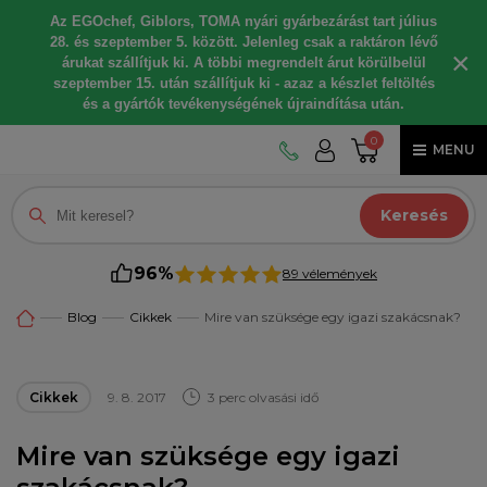
Az EGOchef, Giblors, TOMA nyári gyárbezárást tart július
28. és szeptember 5. között. Jelenleg csak a raktáron lévő
×
árukat szállítjuk ki. A többi megrendelt árut körülbelül
szeptember 15. után szállítjuk ki - azaz a készlet feltöltés
és a gyártók tevékenységének újraindítása után.
0
MENU
Keresés
96%
89 vélemények
Blog
Cikkek
Mire van szüksége egy igazi szakácsnak?
Cikkek
9. 8. 2017
3 perc olvasási idő
Mire van szüksége egy igazi