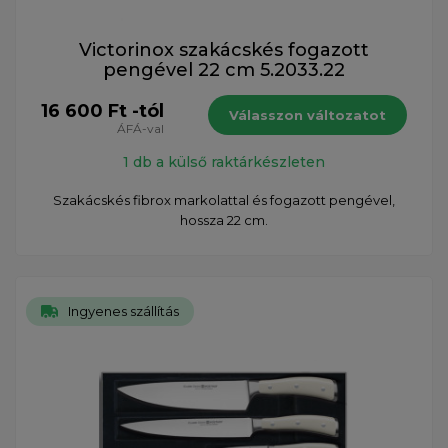
Victorinox szakácskés fogazott
pengével 22 cm 5.2033.22
16 600 Ft -tól
Válasszon változatot
ÁFÁ-val
1 db a külső raktárkészleten
Szakácskés fibrox markolattal és fogazott pengével,
hossza 22 cm.
Ingyenes szállítás