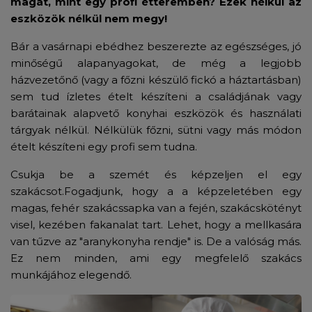
magát, mint egy profi étteremben? Ezek nélkül az
eszközök nélkül nem megy!
Bár a vasárnapi ebédhez beszerezte az egészséges, jó
minőségű alapanyagokat, de még a legjobb
házvezetőnő (vagy a főzni készülő fickó a háztartásban)
sem tud ízletes ételt készíteni a családjának vagy
barátainak alapvető konyhai eszközök és használati
tárgyak nélkül. Nélkülük főzni, sütni vagy más módon
ételt készíteni egy profi sem tudna.
Csukja be a szemét és képzeljen el egy
szakácsot.Fogadjunk, hogy a a képzeletében egy
magas, fehér szakácssapka van a fején, szakácskötényt
visel, kezében fakanalat tart. Lehet, hogy a mellkasára
van tűzve az "aranykonyha rendje" is. De a valóság más.
Ez nem minden, ami egy megfelelő szakács
munkájához elegendő.