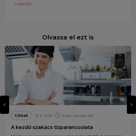
LinkedIn
Olvassa el ezt is
Cikkek
13. 3. 2019
5 perc olvasási idő
A kezdő szakács tízparancsolata