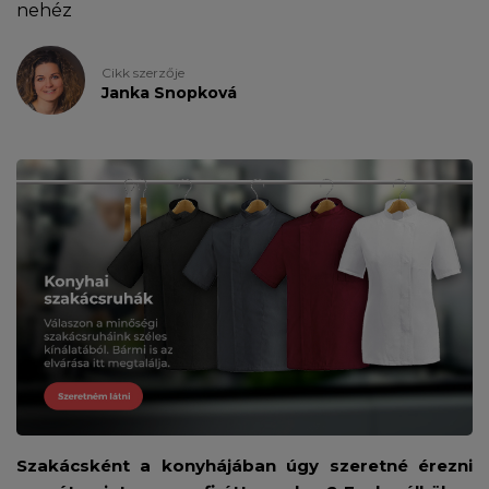
nehéz
Cikk szerzője
Janka Snopková
Szakácsként a konyhájában úgy szeretné érezni