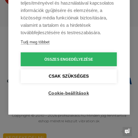
teljesítményével és használatával kapcsolatos
információk gyűjtésére és elemzésére, a
közösségi média funkcióinak biztosítására,
valamint a tartalom és a hirdetések
továbbfejlesztésére és testreszabására.
Profikuchar.sk
Profikuchař.cz
Tudj meg többet
Profikoch.at
ÖSSZES ENGEDÉLYEZÉSE
CSAK SZÜKSÉGES
Cookie-beállítások
Copyright © 2010 - 2026 profiszakacs.hu Minden jog fenntartva
eshop méretre
készült
vibration.sk