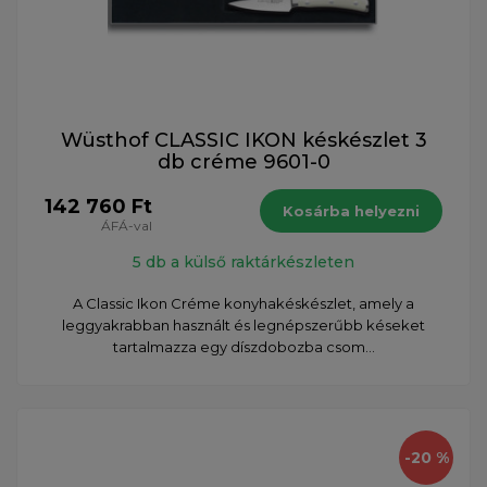
Wüsthof CLASSIC IKON késkészlet 3
db créme 9601-0
142 760 Ft
Kosárba helyezni
ÁFÁ-val
5 db a külső raktárkészleten
A Classic Ikon Créme konyhakéskészlet, amely a
leggyakrabban használt és legnépszerűbb késeket
tartalmazza egy díszdobozba csom...
-20 %