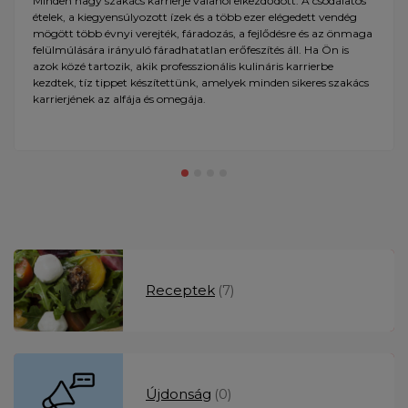
Minden nagy szakács karrierje valahol elkezdődött. A csodálatos
ételek, a kiegyensúlyozott ízek és a több ezer elégedett vendég
mögött több évnyi verejték, fáradozás, a fejlődésre és az önmaga
felülmúlására irányuló fáradhatatlan erőfeszítés áll. Ha Ön is
azok közé tartozik, akik professzionális kulináris karrierbe
kezdtek, tíz tippet készítettünk, amelyek minden sikeres szakács
karrierjének az alfája és omegája.
Receptek
(7)
Újdonság
(0)