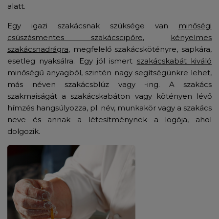
alatt.
Egy igazi szakácsnak szüksége van
minőségi
csúszásmentes szakácscipőre
,
kényelmes
szakácsnadrágra
, megfelelő szakácskötényre, sapkára,
esetleg nyaksálra. Egy jól ismert
szakácskabát kiváló
minőségű anyagból
, szintén nagy segítségünkre lehet,
más néven szakácsblúz vagy -ing. A szakács
szakmaiságát a szakácskabáton vagy kötényen lévő
hímzés hangsúlyozza, pl. név, munkakör vagy a szakács
neve és annak a létesítménynek a logója, ahol
dolgozik.