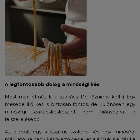
A legfontosabb dolog a minőségi kés
Most már jól néz ki a szakács. De főznie is kell :) Egy
mesébe illő kés is biztosan fontos, de különösen egy
minőségi szakácskéskészlet nem hiányozhat a
felszereléséből.
Az alapok egy klasszikus
szakács kés egy minőségi
márkától
(a nagy késgyártó cégeket ajánljuk, például a