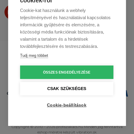
cookiek-ról
Termékeinket
Cookie-kat használunk a webhely
a
Youtube-on
is bemutatjuk
teljesítményével és használatával kapcsolatos
információk gyűjtésére és elemzésére, a
közösségi média funkcióinak biztosítására,
valamint a tartalom és a hirdetések
továbbfejlesztésére és testreszabására.
Profikuchar.sk
Profikuchař.cz
Tudj meg többet
Profikoch.at
ÖSSZES ENGEDÉLYEZÉSE
CSAK SZÜKSÉGES
Cookie-beállítások
Copyright © 2010 - 2026 profiszakacs.hu Minden jog fenntartva
eshop méretre
készült
vibration.sk