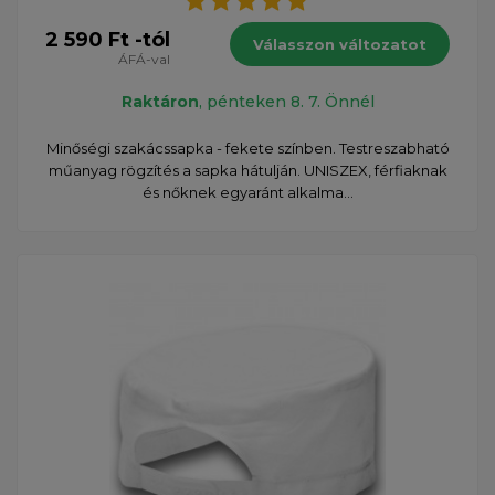
2 590 Ft -tól
Válasszon változatot
ÁFÁ-val
Raktáron
, pénteken 8. 7. Önnél
Minőségi szakácssapka - fekete színben. Testreszabható
műanyag rögzítés a sapka hátulján. UNISZEX, férfiaknak
és nőknek egyaránt alkalma...