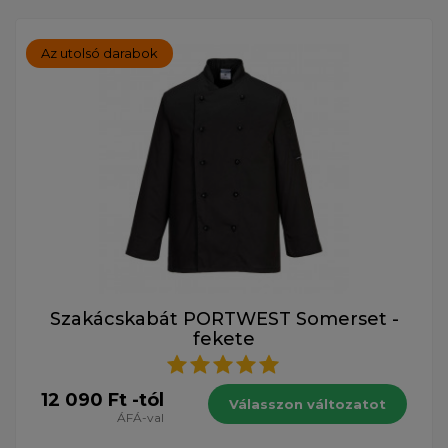
Az utolsó darabok
Szakácskabát PORTWEST Somerset -
fekete
12 090 Ft -tól
Válasszon változatot
ÁFÁ-val