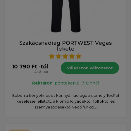
Szakácsnadrág PORTWEST Vegas
fekete
10 790 Ft -tól
Válasszon változatot
ÁFÁ-val
Raktáron
, pénteken 8. 7. Önnél
Ebben a kényelmes és könnyű nadrágban, amely TexPel
kezeléssel ellátott, a kiömlő folyadéktól, foltoktól és
szennyeződésektől védő funkci...