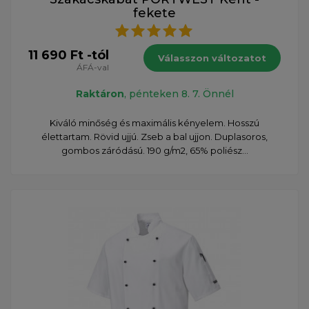
fekete
11 690 Ft -tól
Válasszon változatot
ÁFÁ-val
Raktáron
, pénteken 8. 7. Önnél
Kiváló minőség és maximális kényelem. Hosszú
élettartam. Rövid ujjú. Zseb a bal ujjon. Duplasoros,
gombos záródású. 190 g/m2, 65% poliész...