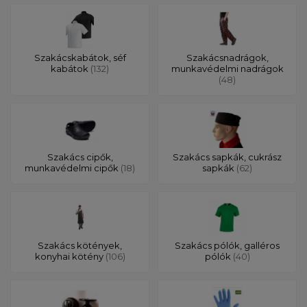
Szakácskabátok, séf
Szakácsnadrágok,
kabátok
(132)
munkavédelmi nadrágok
(48)
Szakács cipők,
Szakács sapkák, cukrász
munkavédelmi cipők
(18)
sapkák
(62)
Szakács kötények,
Szakács pólók, galléros
konyhai kötény
(106)
pólók
(40)