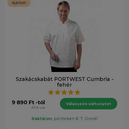
Ajánlott
Szakácskabát PORTWEST Cumbria -
fehér
9 890 Ft -tól
Válasszon változatot
ÁFÁ-val
Raktáron
, pénteken 8. 7. Önnél