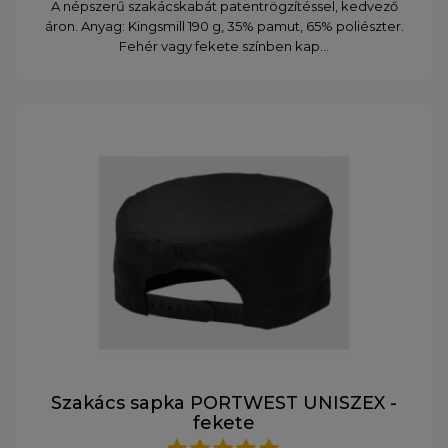
A népszerű szakácskabát patentrögzítéssel, kedvező
áron. Anyag: Kingsmill 190 g, 35% pamut, 65% poliészter.
Fehér vagy fekete színben kap...
Szakács sapka PORTWEST UNISZEX -
fekete