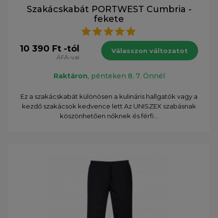
Szakácskabát PORTWEST Cumbria -
fekete
10 390 Ft -tól
Válasszon változatot
ÁFÁ-val
Raktáron
, pénteken 8. 7. Önnél
Ez a szakácskabát különösen a kulináris hallgatók vagy a
kezdő szakácsok kedvence lett Az UNISZEX szabásnak
köszönhetően nőknek és férfi...