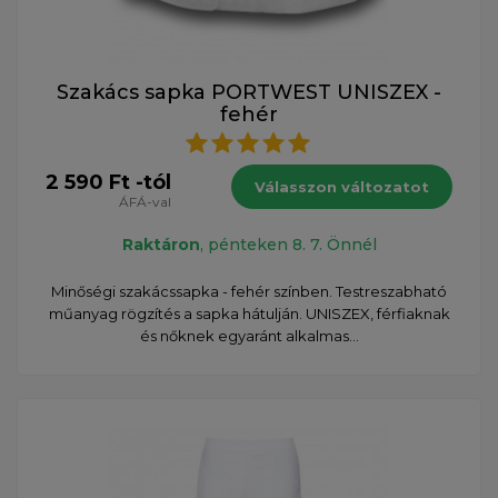
Szakács sapka PORTWEST UNISZEX -
fehér
2 590 Ft -tól
Válasszon változatot
ÁFÁ-val
Raktáron
, pénteken 8. 7. Önnél
Minőségi szakácssapka - fehér színben. Testreszabható
műanyag rögzítés a sapka hátulján. UNISZEX, férfiaknak
és nőknek egyaránt alkalmas...