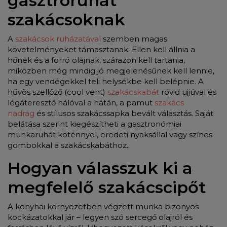
gasztroruhát
szakácsoknak
A
szakácsok ruházatával
szemben magas
követelményeket támasztanak. Ellen kell állnia a
hőnek és a forró olajnak, szárazon kell tartania,
miközben még mindig jó megjelenésűnek kell lennie,
ha egy vendégekkel teli helysékbe kell belépnie. A
hűvös szellőző (cool vent)
szakácskabát
rövid ujjúval és
légáteresztő hálóval a hátán, a pamut
szakács
nadrág
és stílusos szakácssapka bevált választás. Saját
belátása szerint kiegészítheti a gasztronómiai
munkaruhát köténnyel, eredeti nyaksállal vagy színes
gombokkal a szakácskabáthoz.
Hogyan válasszuk ki a
megfelelő szakácscipőt
A konyhai környezetben végzett munka bizonyos
kockázatokkal jár – legyen szó sercegő olajról és