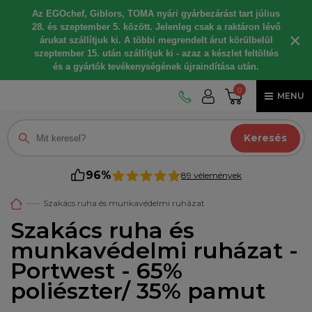
Az EGOchef, Giblors, TOMA nyári gyárbezárást tart július
28. és szeptember 5. között. Jelenleg csak a raktáron lévő
×
árukat szállítjuk ki. A többi megrendelt árut körülbelül
szeptember 15. után szállítjuk ki - azaz a készlet feltöltés
és a gyártók tevékenységének újraindítása után.
0
MENU
Keresés
96%
89 vélemények
Szakács ruha és munkavédelmi ruházat
Szakács ruha és
munkavédelmi ruházat -
Portwest - 65%
poliészter/ 35% pamut