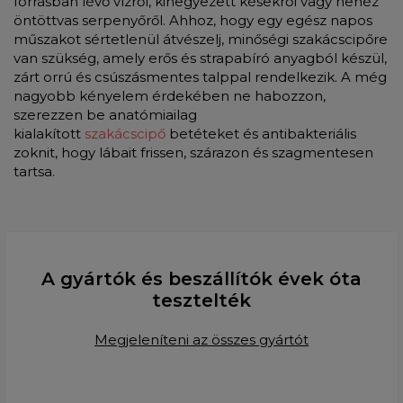
forrásban lévő vízről, kihegyezett késekről vagy nehéz
öntöttvas serpenyőről. Ahhoz, hogy egy egész napos
műszakot sértetlenül átvészelj, minőségi szakácscipőre
van szükség, amely erős és strapabíró anyagból készül,
zárt orrú és csúszásmentes talppal rendelkezik. A még
nagyobb kényelem érdekében ne habozzon,
szerezzen be anatómiailag
kialakított
szakácscipő
betéteket és antibakteriális
zoknit, hogy lábait frissen, szárazon és szagmentesen
tartsa.
A gyártók és beszállítók évek óta
tesztelték
Megjeleníteni az összes gyártót