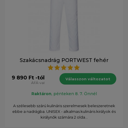
Szakácsnadrág PORTWEST fehér
9 890 Ft -tól
Válasszon változatot
ÁFÁ-val
Raktáron
, pénteken 8. 7. Önnél
A szélesebb szárú kulináris szerelmesek beleszeretnek
ebbe a nadrágba. UNISEX - alkalmas kulináris királyok és
királynők számára 2 olda...