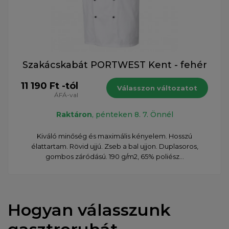
Szakácskabát PORTWEST Kent - fehér
11 190 Ft -tól
Válasszon változatot
ÁFÁ-val
Raktáron
, pénteken 8. 7. Önnél
Kiváló minőség és maximális kényelem. Hosszú
élattartam. Rövid ujjú. Zseb a bal ujjon. Duplasoros,
gombos záródású. 190 g/m2, 65% poliész...
Hogyan válasszunk