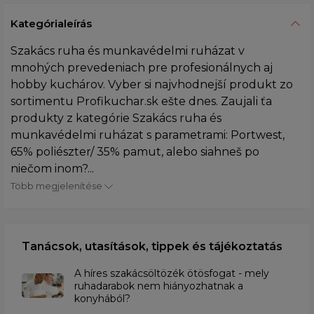
Kategórialeírás
Szakács ruha és munkavédelmi ruházat v
mnohých prevedeniach pre profesionálnych aj
hobby kuchárov. Vyber si najvhodnejší produkt zo
sortimentu Profikuchar.sk ešte dnes. Zaujali ťa
produkty z kategórie Szakács ruha és
munkavédelmi ruházat s parametrami: Portwest,
65% poliészter/ 35% pamut, alebo siahneš po
niečom inom?...
Több megjelenítése
Tanácsok, utasítások, tippek és tájékoztatás
A híres szakácsöltözék ötösfogat - mely
ruhadarabok nem hiányozhatnak a
konyhából?