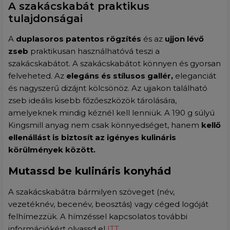
A szakácskabát praktikus
tulajdonságai
A
duplasoros patentos rögzítés
és az
ujjon lévő
zseb
praktikusan használhatóvá teszi a
szakácskabátot. A szakácskabátot könnyen és gyorsan
felveheted. Az
elegáns és stílusos gallér,
eleganciát
és nagyszerű dizájnt kölcsönöz. Az ujjakon található
zseb ideális kisebb főzőeszközök tárolására,
amelyeknek mindig kéznél kell lenniük. A 190 g súlyú
Kingsmill anyag nem csak könnyedséget, hanem
kellő
ellenállást is biztosít az igényes kulináris
körülmények között.
Mutassd be kulináris konyhád
A szakácskabátra bármilyen szöveget (név,
vezetéknév, becenév, beosztás) vagy céged logóját
felhímezzük. A hímzéssel kapcsolatos további
információkért olvassd el
ITT.