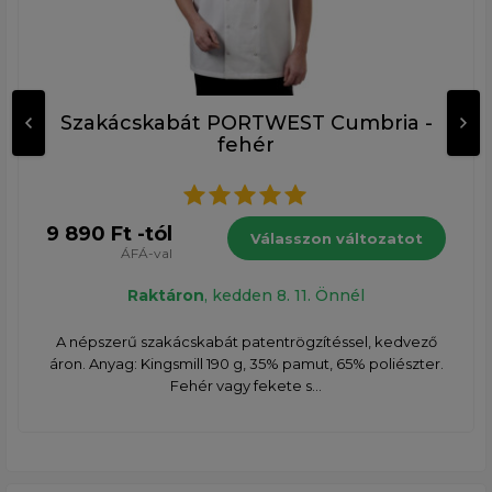
Szakácskabát PORTWEST Cumbria -
fehér
9 890 Ft -tól
Válasszon változatot
ÁFÁ-val
Raktáron
, kedden 8. 11. Önnél
A népszerű szakácskabát patentrögzítéssel, kedvező
áron. Anyag: Kingsmill 190 g, 35% pamut, 65% poliészter.
Fehér vagy fekete s...