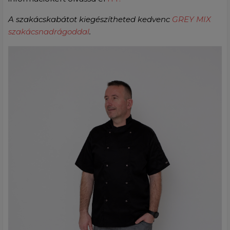
A szakácskabátot kiegészítheted kedvenc
GREY MIX
szakácsnadrágoddal
.