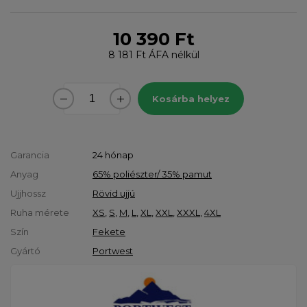
10 390 Ft
8 181 Ft
ÁFA nélkül
Kosárba helyez
Garancia
24 hónap
Anyag
65% poliészter/ 35% pamut
Ujjhossz
Rövid ujjú
Ruha mérete
XS
,
S
,
M
,
L
,
XL
,
XXL
,
XXXL
,
4XL
Szín
Fekete
Gyártó
Portwest