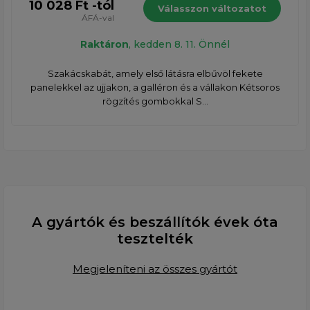
10 028 Ft -tól
Válasszon változatot
ÁFÁ-val
Raktáron
, kedden 8. 11. Önnél
Szakácskabát, amely első látásra elbűvöl fekete
panelekkel az ujjakon, a galléron és a vállakon Kétsoros
rögzítés gombokkal S...
A gyártók és beszállítók évek óta
tesztelték
Megjeleníteni az összes gyártót