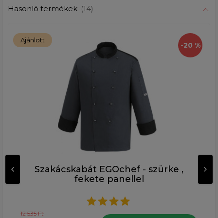
Hasonló termékek
(14)
Ajánlott
-20 %
Szakácskabát EGOchef - szürke ,
fekete panellel
12 535 Ft