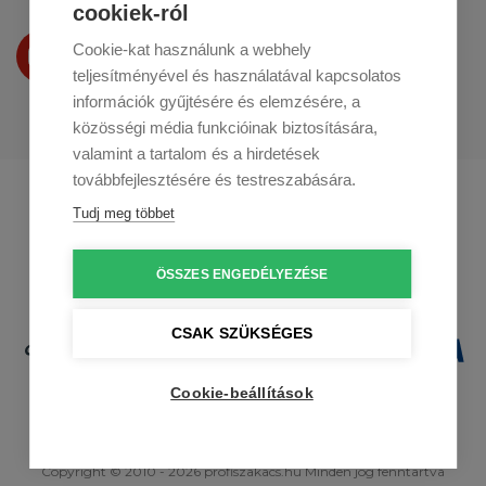
cookiek-ról
Termékeinket
Cookie-kat használunk a webhely
a
Youtube-on
is bemutatjuk
teljesítményével és használatával kapcsolatos
információk gyűjtésére és elemzésére, a
közösségi média funkcióinak biztosítására,
valamint a tartalom és a hirdetések
továbbfejlesztésére és testreszabására.
Profikuchar.sk
Profikuchař.cz
Tudj meg többet
Profikoch.at
ÖSSZES ENGEDÉLYEZÉSE
CSAK SZÜKSÉGES
Cookie-beállítások
Copyright © 2010 - 2026 profiszakacs.hu Minden jog fenntartva