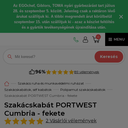
Az EGOchef, Giblors, TOMA nyári gyárbezárást tart július
28. és szeptember 5. között. Jelenleg csak a raktáron lévő
×
árukat szállítjuk ki. A többi megrendelt árut körülbelül
szeptember 15. után szállítjuk ki - azaz a készlet feltöltés
és a gyártók tevékenységének újraindítása után.
0
MENU
Keresés
96%
89 vélemények
Szakács ruha és munkavédelmi ruházat
Szakácskabátok, séf kabátok
Polipamut szakácskabátok
Szakácskabát PORTWEST Cumbria - fekete
Szakácskabát PORTWEST
Cumbria - fekete
2
Vásárlói vélemények