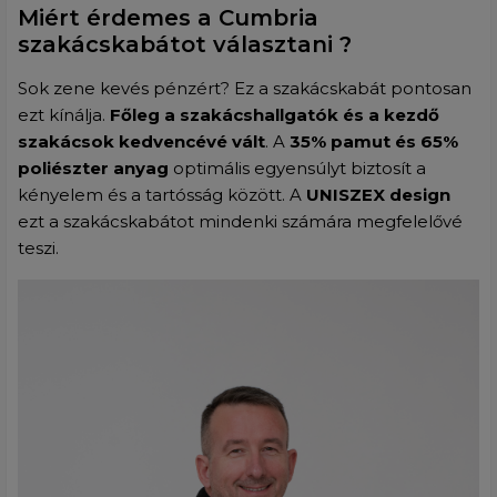
Miért érdemes a Cumbria
szakácskabátot választani ?
Sok zene kevés pénzért? Ez a szakácskabát pontosan
ezt kínálja.
Főleg a szakácshallgatók és a kezdő
szakácsok kedvencévé vált
. A
35% pamut és 65%
poliészter anyag
optimális egyensúlyt biztosít a
kényelem és a tartósság között. A
UNISZEX design
ezt a szakácskabátot mindenki számára megfelelővé
teszi.