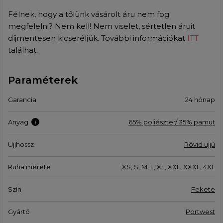
Félnek, hogy a tőlünk vásárolt áru nem fog
megfelelni? Nem kell! Nem viselet, sértetlen áruit
díjmentesen kicseréljük. További információkat
ITT
találhat.
Paraméterek
Garancia
24 hónap
Anyag
65% poliészter/ 35% pamut
Ujjhossz
Rövid ujjú
Ruha mérete
XS
,
S
,
M
,
L
,
XL
,
XXL
,
XXXL
,
4XL
Szín
Fekete
Gyártó
Portwest