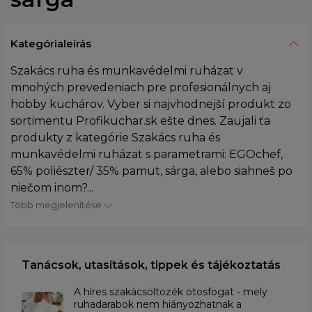
Kategórialeírás
Szakács ruha és munkavédelmi ruházat v
mnohých prevedeniach pre profesionálnych aj
hobby kuchárov. Vyber si najvhodnejší produkt zo
sortimentu Profikuchar.sk ešte dnes. Zaujali ťa
produkty z kategórie Szakács ruha és
munkavédelmi ruházat s parametrami: EGOchef,
65% poliészter/ 35% pamut, sárga, alebo siahneš po
niečom inom?...
Több megjelenítése
Tanácsok, utasítások, tippek és tájékoztatás
A híres szakácsöltözék ötösfogat - mely
ruhadarabok nem hiányozhatnak a