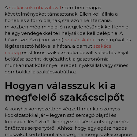
A
szakácsok ruházatával
szemben magas
követelményeket támasztanak. Ellen kell állnia a
hőnek és a forró olajnak, szárazon kell tartania,
miközben még mindig jó megjelenésűnek kell lennie,
ha egy vendégekkel teli helysékbe kell belépnie. A
hűvös szellőző (cool vent)
szakácskabát
rövid ujjúval és
légáteresztő hálóval a hátán, a pamut
szakács
nadrág
és stílusos szakácssapka bevált választás. Saját
belátása szerint kiegészítheti a gasztronómiai
munkaruhát köténnyel, eredeti nyaksállal vagy színes
gombokkal a szakácskabáthoz.
Hogyan válasszuk ki a
megfelelő szakácscipőt
A konyhai környezetben végzett munka bizonyos
kockázatokkal jár – legyen szó sercegő olajról és
forrásban lévő vízről, kihegyezett késekről vagy nehéz
öntöttvas serpenyőről. Ahhoz, hogy egy egész napos
műszakot sértetlenül átvészelj, minőségi szakácscipőre