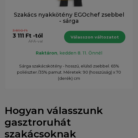
Szakács nyakkötény EGOchef zsebbel
- sárga
3 890 Ft
3 111 Ft -tól
Válasszon változatot
ÁFÁ-val
Raktáron
, kedden 8. 11. Önnél
Sárga szakácskötény - hosszú, elülső zsebbel. 65%
poliészter /35% pamut. Méretek: 90 (hosszúság) x 70
(derék) cm
Hogyan válasszunk
gasztroruhát
szakácsoknak