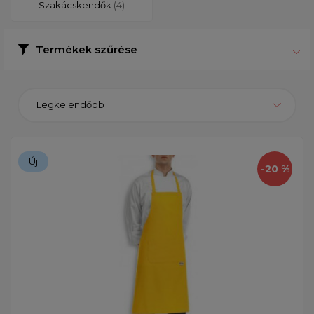
Szakácskendők
(4)
Termékek szűrése
Legkelendőbb
Új
-20 %