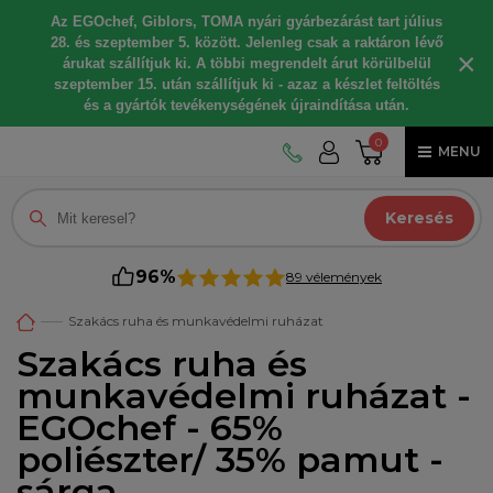
Az EGOchef, Giblors, TOMA nyári gyárbezárást tart július
28. és szeptember 5. között. Jelenleg csak a raktáron lévő
×
árukat szállítjuk ki. A többi megrendelt árut körülbelül
szeptember 15. után szállítjuk ki - azaz a készlet feltöltés
és a gyártók tevékenységének újraindítása után.
0
MENU
Keresés
96%
89 vélemények
Szakács ruha és munkavédelmi ruházat
Szakács ruha és
munkavédelmi ruházat -
EGOchef - 65%
poliészter/ 35% pamut -
sárga