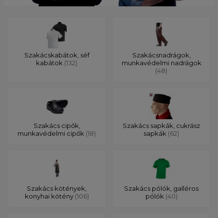
Szakácskabátok, séf
Szakácsnadrágok,
kabátok
(132)
munkavédelmi nadrágok
(48)
Szakács cipők,
Szakács sapkák, cukrász
munkavédelmi cipők
(18)
sapkák
(62)
Szakács kötények,
Szakács pólók, galléros
konyhai kötény
(106)
pólók
(40)