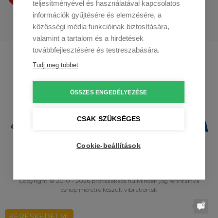
teljesítményével és használatával kapcsolatos
információk gyűjtésére és elemzésére, a
közösségi média funkcióinak biztosítására,
valamint a tartalom és a hirdetések
továbbfejlesztésére és testreszabására.
Profikuchar.sk
Profikuchař.cz
Tudj meg többet
Profikoch.at
ÖSSZES ENGEDÉLYEZÉSE
CSAK SZÜKSÉGES
Cookie-beállítások
Copyright © 2010 - 2026 profiszakacs.hu Minden jog fenntartva
eshop méretre
készült
vibration.sk
KERESKEDELMI