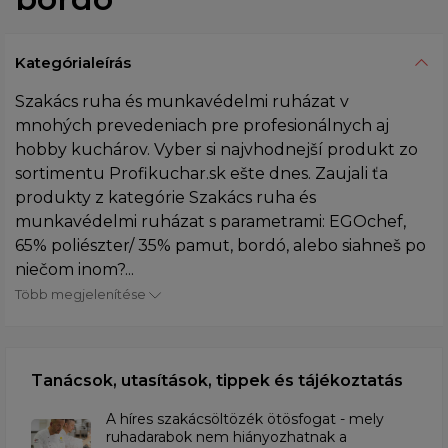
Kategórialeírás
Szakács ruha és munkavédelmi ruházat v
mnohých prevedeniach pre profesionálnych aj
hobby kuchárov. Vyber si najvhodnejší produkt zo
sortimentu Profikuchar.sk ešte dnes. Zaujali ťa
produkty z kategórie Szakács ruha és
munkavédelmi ruházat s parametrami: EGOchef,
65% poliészter/ 35% pamut, bordó, alebo siahneš po
niečom inom?...
Több megjelenítése
Tanácsok, utasítások, tippek és tájékoztatás
A híres szakácsöltözék ötösfogat - mely
ruhadarabok nem hiányozhatnak a