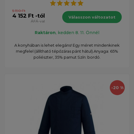
5 190 Ft
4 152 Ft -tól
Válasszon változatot
ÁFÁ-val
Raktáron
, kedden 8. 11. Önnél
A konyhában is lehet elegáns! Egy méret mindenkinek
megfelel (állítható tépőzáras pánt hátul).Anyaga: 65%
poliészter, 35% pamut Szín: bordó.
-20 %