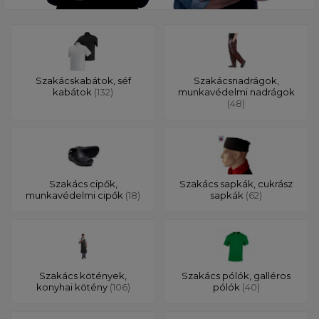
Szakácskabátok, séf
Szakácsnadrágok,
kabátok
(132)
munkavédelmi nadrágok
(48)
Szakács cipők,
Szakács sapkák, cukrász
munkavédelmi cipők
(18)
sapkák
(62)
Szakács kötények,
Szakács pólók, galléros
konyhai kötény
(106)
pólók
(40)