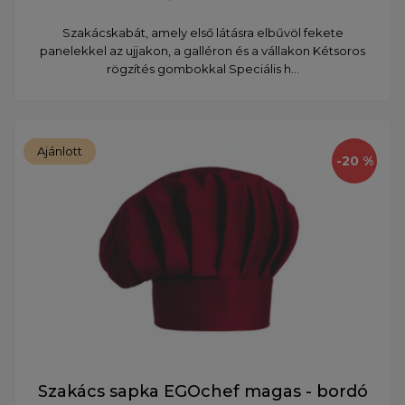
Szakácskabát, amely első látásra elbűvöl fekete
panelekkel az ujjakon, a galléron és a vállakon Kétsoros
rögzítés gombokkal Speciális h...
Ajánlott
-20 %
Szakács sapka EGOchef magas - bordó