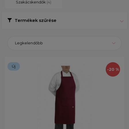
Szakácskendők
(4)
Termékek szűrése
Legkelendőbb
Új
-20 %