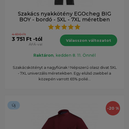
Szakács nyakkötény EGOcheg BIG
BOY - bordó - 5XL - 7XL méretben
4 690 Ft
3 751 Ft -tól
Válasszon változatot
ÁFÁ-val
Raktáron
, kedden 8. 11. Önnél
Szakácskötényt a nagyfiúnak ! Népszerű olasz divat 5XL
- 7XL univerzális méretekben. Egy elülső zsebbel a
közepén varrott 65% polié...
Új
-20 %