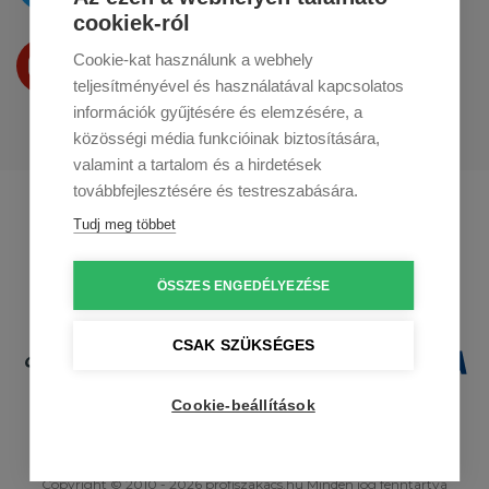
cookiek-ról
Termékeinket
Cookie-kat használunk a webhely
a
Youtube-on
is bemutatjuk
teljesítményével és használatával kapcsolatos
információk gyűjtésére és elemzésére, a
közösségi média funkcióinak biztosítására,
valamint a tartalom és a hirdetések
továbbfejlesztésére és testreszabására.
Profikuchar.sk
Profikuchař.cz
Tudj meg többet
Profikoch.at
ÖSSZES ENGEDÉLYEZÉSE
CSAK SZÜKSÉGES
Cookie-beállítások
Copyright © 2010 - 2026 profiszakacs.hu Minden jog fenntartva