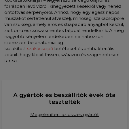
kockázatokkal jár – legyen szó sercegő olajról és
forrásban lévő vízről, kihegyezett késekről vagy nehéz
öntöttvas serpenyőről. Ahhoz, hogy egy egész napos
műszakot sértetlenül átvészelj, minőségi szakácscipőre
van szükség, amely erős és strapabíró anyagból készül,
zárt orrú és csúszásmentes talppal rendelkezik. A még
nagyobb kényelem érdekében ne habozzon,
szerezzen be anatómiailag
kialakított
szakácscipő
betéteket és antibakteriális
zoknit, hogy lábait frissen, szárazon és szagmentesen
tartsa.
A gyártók és beszállítók évek óta
tesztelték
Megjeleníteni az összes gyártót