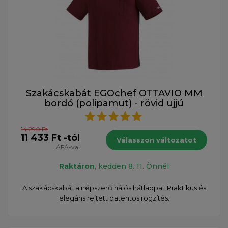
Szakácskabát EGOchef OTTAVIO MM
bordó (polipamut) - rövid ujjú
14 290 Ft
11 433 Ft -tól
Válasszon változatot
ÁFÁ-val
Raktáron
, kedden 8. 11. Önnél
A szakácskabát a népszerű hálós hátlappal. Praktikus és
elegáns rejtett patentos rögzítés.