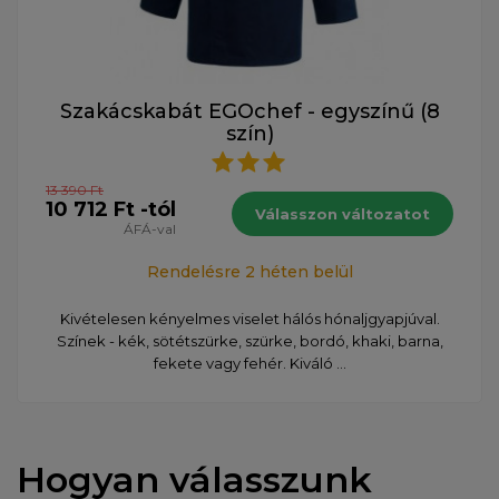
Szakácskabát EGOchef - egyszínű (8
szín)
13 390 Ft
10 712 Ft -tól
Válasszon változatot
ÁFÁ-val
Rendelésre 2 héten belül
Kivételesen kényelmes viselet hálós hónaljgyapjúval.
Színek - kék, sötétszürke, szürke, bordó, khaki, barna,
fekete vagy fehér. Kiváló ...
Hogyan válasszunk