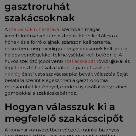
gasztroruhát
szakácsoknak
A
szakácsok ruházatával
szemben magas
követelményeket támasztanak. Ellen kell állnia a
hőnek és a forró olajnak, szárazon kell tartania,
miközben még mindig jó megjelenésűnek kell lennie,
ha egy vendégekkel teli helysékbe kell belépnie. A
hűvös szellőző (cool vent)
szakácskabát
rövid ujjúval és
légáteresztő hálóval a hátán, a pamut
szakács
nadrág
és stílusos szakácssapka bevált választás. Saját
belátása szerint kiegészítheti a gasztronómiai
munkaruhát köténnyel, eredeti nyaksállal vagy színes
gombokkal a szakácskabáthoz.
Hogyan válasszuk ki a
megfelelő szakácscipőt
A konyhai környezetben végzett munka bizonyos