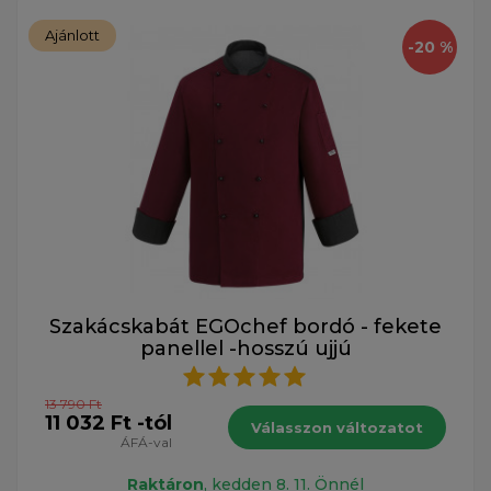
Ajánlott
-20 %
Szakácskabát EGOchef bordó - fekete
panellel -hosszú ujjú
13 790 Ft
11 032 Ft -tól
Válasszon változatot
ÁFÁ-val
Raktáron
, kedden 8. 11. Önnél