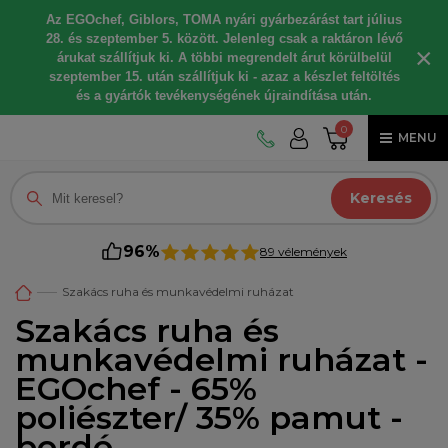
Az EGOchef, Giblors, TOMA nyári gyárbezárást tart július
28. és szeptember 5. között. Jelenleg csak a raktáron lévő
×
árukat szállítjuk ki. A többi megrendelt árut körülbelül
szeptember 15. után szállítjuk ki - azaz a készlet feltöltés
és a gyártók tevékenységének újraindítása után.
0
MENU
Keresés
96%
89 vélemények
Szakács ruha és munkavédelmi ruházat
Szakács ruha és
munkavédelmi ruházat -
EGOchef - 65%
poliészter/ 35% pamut -
bordó