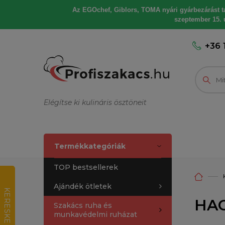
Az EGOchef, Giblors, TOMA nyári gyárbezárást tart
szeptember 15. u
+36 
Elégítse ki kulináris ösztöneit
Termékkategóriák
TOP bestsellerek
Ajándék ötletek
K
E
R
E
S
K
E
D
E
L
M
I
R
T
É
K
E
L
É
HAC
Szakács ruha és
munkavédelmi ruházat