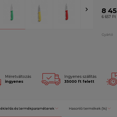
8 45
6 657 Ft
Gyártó
Méretváltozás
Ingyenes szállítás
ingyenes
35000 ft felett
ékleírás és termékparaméterek
Hasonló termékek
(14)