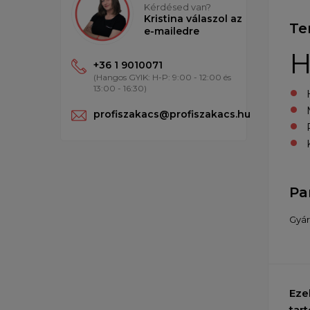
Kérdésed van?
Kristina válaszol az
Te
e-mailedre
H
+36 1 9010071
(Hangos GYIK: H-P: 9:00 - 12:00 és
13:00 - 16:30)
profiszakacs@profiszakacs.hu
Pa
Gyár
Eze
tart