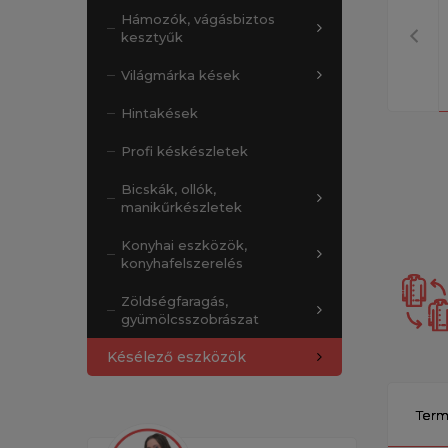
Hámozók, vágásbiztos
kesztyűk
Világmárka kések
Hintakések
Profi késkészletek
Bicskák, ollók,
manikűrkészletek
Konyhai eszközök,
konyhafelszerelés
Zöldségfaragás,
gyümölcsszobrászat
Késélező eszközök
Term