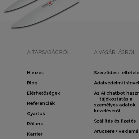
A TÁRSASÁGRÓL
A VÁSÁRLÁSRÓL
Hímzés
Szerződési feltétel
Blog
Adatvédelmi iránye
Elérhetőségek
Az AI chatbot hasz
— tájékoztatás a
Referenciák
személyes adatok
kezeléséről
Gyártók
Szállítás és fizetés
Rólunk
Árucsere / Reklamá
Karrier