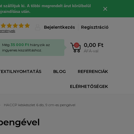
 szállítjuk ki. A többi megrendelt árut körülbelül
×
jraindítása után.
%
Bejelentkezés
Regisztráció
lemények
0,00 Ft
Még
35 000 Ft
hiányzik az
0
ingyenes kiszállításhoz.
ÁFÁ-val
TEXTILNYOMTATÁS
BLOG
REFERENCIÁK
ELÉRHETŐSÉGEK
HACCP késkészlet 6 db, 9 cm-es pengével
 pengével