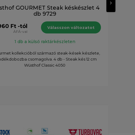
thof GOURMET Steak késkészlet 4
Wü
db 9729
60 Ft -tól
Válasszon változatot
73 3
ÁFÁ-val
1 db a külső raktárkészleten
rmet kollekcióból származó steak-kések készlete,
ndékdobozba csomagolva. 4 db - Steak kés 12 cm
Az 
Wüsthof Classic 4050