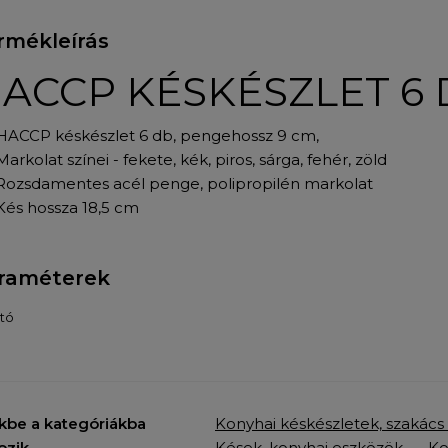
rmékleírás
ACCP KÉSKÉSZLET 6 D
HACCP késkészlet 6 db, pengehossz 9 cm,
Markolat színei - fekete, kék, piros, sárga, fehér, zöld
Rozsdamentes acél penge, polipropilén markolat
Kés hossza 18,5 cm
raméterek
tó
kbe a kategóriákba
Konyhai késkészletek, szakács
ozik
Kések, konyhai eszközök
Ko