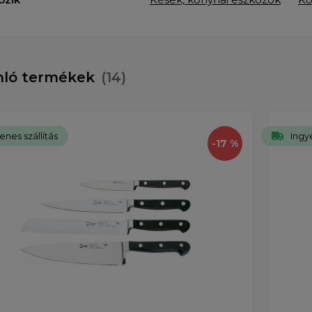
nló termékek
(14)
enes szállítás
Ingye
-17 %