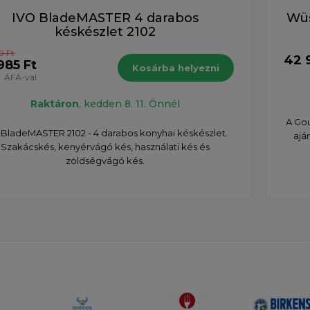
IVO BladeMASTER 4 darabos
Wüs
késkészlet 2102
0 Ft
42 9
985 Ft
Kosárba helyezni
ÁFÁ-val
Raktáron
, kedden 8. 11. Önnél
A Gou
 BladeMASTER 2102 - 4 darabos konyhai késkészlet.
ajá
Szakácskés, kenyérvágó kés, használati kés és
zöldségvágó kés.