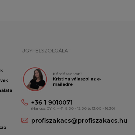
ÜGYFÉLSZOLGÁLAT
ek
Kérdésed van?
Kristina válaszol az e-
lvek
mailedre
nálata
+36 1 9010071
(Hangos GYIK: H-P: 9:00 - 12:00 és 13:00 - 16:30)
profiszakacs@profiszakacs.hu
ció