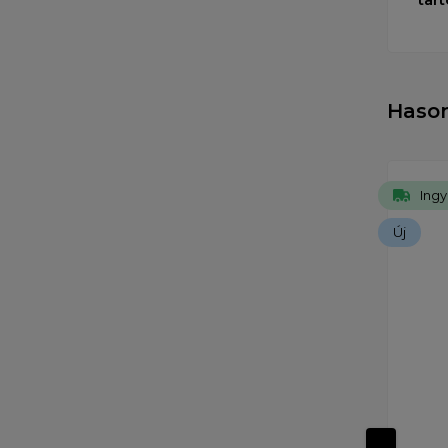
Haso
Ingy
Új