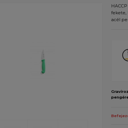
HACCP k
fekete,
acél pe
Gravíro
pengér
Befejez