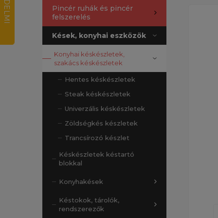
Pincér ruhák és pincér
felszerelés
Kések, konyhai eszközök
Konyhai késkészletek,
szakács késkészletek
Hentes késkészletek
Steak késkészletek
Univerzális késkészletek
Zöldségkés készletek
Trancsírozó készlet
Késkészletek késtartó
blokkal
Konyhakések
Késtokok, tárolók,
rendszerezők