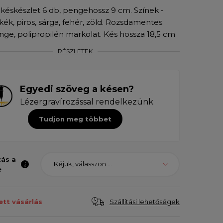
éskészlet 6 db, pengehossz 9 cm. Színek -
 kék, piros, sárga, fehér, zöld. Rozsdamentes
nge, polipropilén markolat. Kés hossza 18,5 cm
RÉSZLETEK
Egyedi szöveg a késen?
Lézergravírozással rendelkezünk
Tudjon meg többet
zás a
Kéjük, válasszon ...
e
Szállítási lehetőségek
ett vásárlás