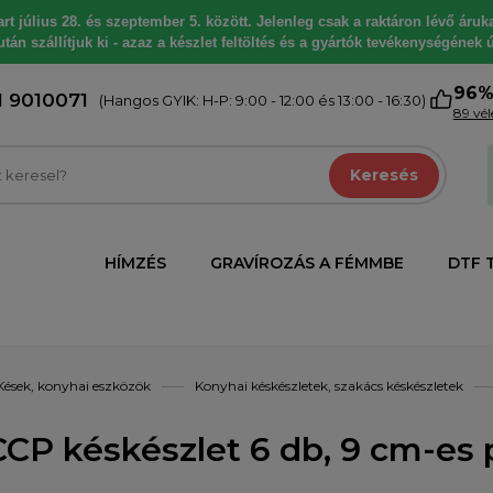
 július 28. és szeptember 5. között. Jelenleg csak a raktáron lévő árukat
tán szállítjuk ki - azaz a készlet feltöltés és a gyártók tevékenységének ú
96
1 9010071
(Hangos GYIK: H-P: 9:00 - 12:00 és 13:00 - 16:30)
89 vé
Keresés
HÍMZÉS
GRAVÍROZÁS A FÉMMBE
DTF 
Kések, konyhai eszközök
Konyhai késkészletek, szakács késkészletek
CP késkészlet 6 db, 9 cm-es