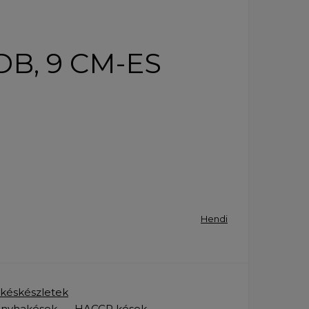
B, 9 CM-ES
Hendi
 késkészletek
nyhakések
HACCP kések