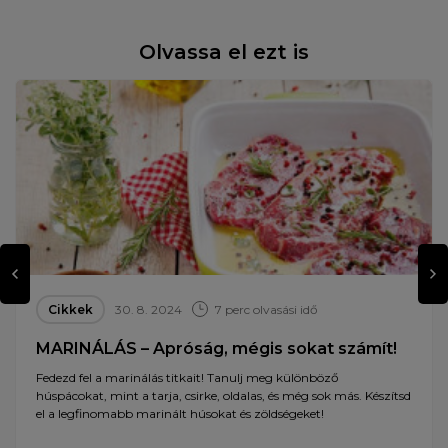
Olvassa el ezt is
Cikkek
30. 8. 2024
7 perc olvasási idő
MARINÁLÁS – Apróság, mégis sokat számít!
Fedezd fel a marinálás titkait! Tanulj meg különböző
húspácokat, mint a tarja, csirke, oldalas, és még sok más. Készítsd
el a legfinomabb marinált húsokat és zöldségeket!