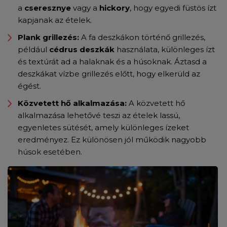
a
cseresznye
vagy a
hickory
, hogy egyedi füstös ízt
kapjanak az ételek.
Plank grillezés:
A fa deszkákon történő grillezés,
például
cédrus deszkák
használata, különleges ízt
és textúrát ad a halaknak és a húsoknak. Áztasd a
deszkákat vízbe grillezés előtt, hogy elkerüld az
égést.
Közvetett hő alkalmazása:
A közvetett hő
alkalmazása lehetővé teszi az ételek lassú,
egyenletes sütését, amely különleges ízeket
eredményez. Ez különösen jól működik nagyobb
húsok esetében.