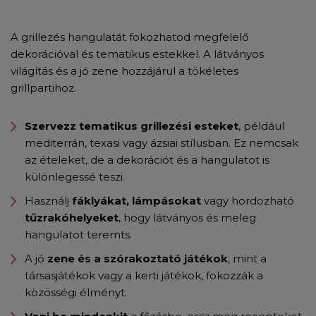
A grillezés hangulatát fokozhatod megfelelő
dekorációval és tematikus estekkel. A látványos
világítás és a jó zene hozzájárul a tökéletes
grillpartihoz.
Szervezz tematikus grillezési esteket
, például
mediterrán, texasi vagy ázsiai stílusban. Ez nemcsak
az ételeket, de a dekorációt és a hangulatot is
különlegessé teszi.
Használj
fáklyákat, lámpásokat
vagy hordozható
tűzrakóhelyeket
, hogy látványos és meleg
hangulatot teremts.
A jó
zene és a szórakoztató játékok
, mint a
társasjátékok vagy a kerti játékok, fokozzák a
közösségi élményt.