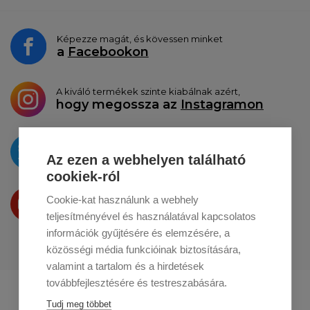
Képezze magát, és kövessen minket
a
Facebookon
A kiváló termékek szinte kiabálnak azért,
hogy megossza az
Instagramon
Az újdonságokat
a
Twitteren
tesszük közzé
Az ezen a webhelyen található
cookiek-ról
Termékeinket
Cookie-kat használunk a webhely
a
Youtube-on
is bemutatjuk
teljesítményével és használatával kapcsolatos
információk gyűjtésére és elemzésére, a
közösségi média funkcióinak biztosítására,
valamint a tartalom és a hirdetések
továbbfejlesztésére és testreszabására.
Profikuchar.sk
Profikuchař.cz
Tudj meg többet