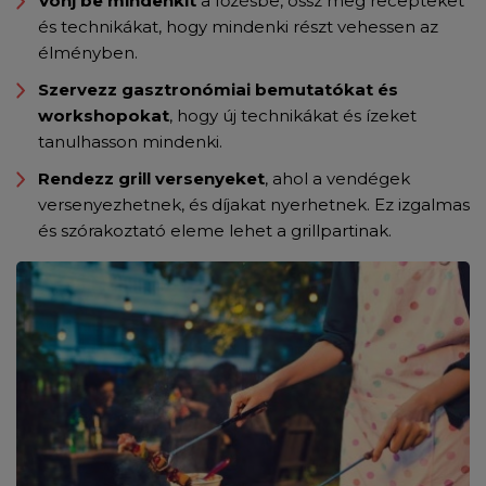
Vonj be mindenkit
a főzésbe, ossz meg recepteket
és technikákat, hogy mindenki részt vehessen az
élményben.
Szervezz gasztronómiai bemutatókat és
workshopokat
, hogy új technikákat és ízeket
tanulhasson mindenki.
Rendezz grill versenyeket
, ahol a vendégek
versenyezhetnek, és díjakat nyerhetnek. Ez izgalmas
és szórakoztató eleme lehet a grillpartinak.