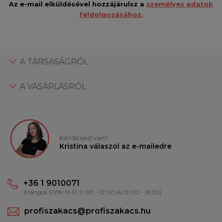
Az e-mail elküldésével hozzájárulsz a
személyes adatok
feldolgozásához.
A TÁRSASÁGRÓL
A VÁSÁRLÁSRÓL
Kérdésed van?
Kristina válaszol az e-mailedre
+36 1 9010071
(Hangos GYIK: H-P: 9:00 - 12:00 és 13:00 - 16:30)
profiszakacs@profiszakacs.hu