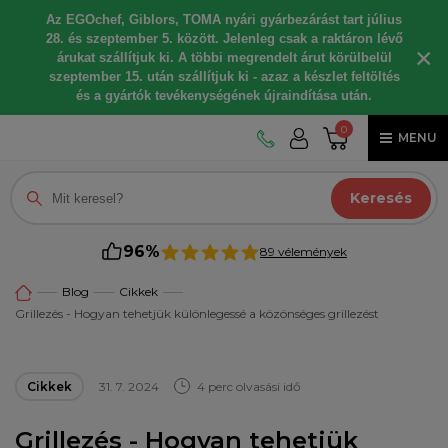
Az EGOchef, Giblors, TOMA nyári gyárbezárást tart július
28. és szeptember 5. között. Jelenleg csak a raktáron lévő
×
árukat szállítjuk ki. A többi megrendelt árut körülbelül
szeptember 15. után szállítjuk ki - azaz a készlet feltöltés
és a gyártók tevékenységének újraindítása után.
0
MENU
Keresés
96%
89 vélemények
Blog
Cikkek
Grillezés - Hogyan tehetjük különlegessé a közönséges grillezést
Cikkek
31. 7. 2024
4 perc olvasási idő
Grillezés - Hogyan tehetjük