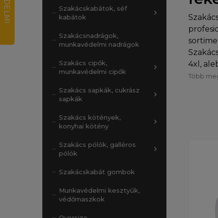
Szakácskabátok, séf
Szakác
kabátok
profesi
Szakácsnadrágok,
sortime
munkavédelmi nadrágok
Szakács
Szakács cipők,
4xl, al
munkavédelmi cipők
Több meg
Szakács sapkák, cukrász
sapkák
Szakács kötények,
konyhai kötény
Szakács pólók, galléros
pólók
Szakácskabát gombok
Munkavédelmi kesztyűk,
védőmaszkok
Oversize