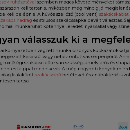
csok ruházatával
szemben magas követelményeket támasztana
, szárazon kell tartania, miközben még mindig jó megjelenés
e kell belépnie. A hűvös szellőző (cool vent)
szakácskabát
zakács nadrág
és stílusos szakácssapka bevált választás. Saj
nómiai munkaruhát köténnyel, eredeti nyaksállal vagy szí
yan válasszuk ki a megfele
ai környezetben végzett munka bizonyos kockázatokkal jár –
 kihegyezett késekről vagy nehéz öntöttvas serpenyőről. Ah
j, minőségi szakácscipőre van szükség, amely erős és strapa
mentes talppal rendelkezik. A még nagyobb kényelem ér
ilag kialakított
szakácscipő
betéteket és antibakteriális zok
tesen tartsa.