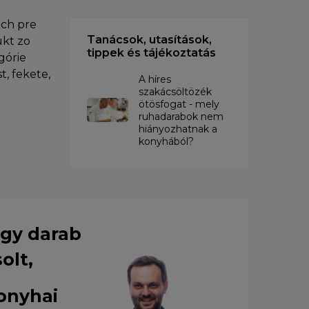
ch pre
Tanácsok, utasítások,
ukt zo
tippek és tájékoztatás
górie
, fekete,
A híres
szakácsöltözék
ötösfogat - mely
ruhadarabok nem
hiányozhatnak a
konyhából?
egy darab
solt,
konyhai