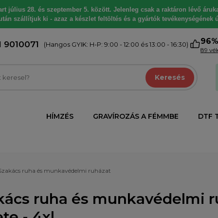
 július 28. és szeptember 5. között. Jelenleg csak a raktáron lévő árukat
tán szállítjuk ki - azaz a készlet feltöltés és a gyártók tevékenységének ú
96
1 9010071
(Hangos GYIK: H-P: 9:00 - 12:00 és 13:00 - 16:30)
89 vé
Keresés
HÍMZÉS
GRAVÍROZÁS A FÉMMBE
DTF 
Szakács ruha és munkavédelmi ruházat
kács ruha és munkavédelmi ru
te - 4xl