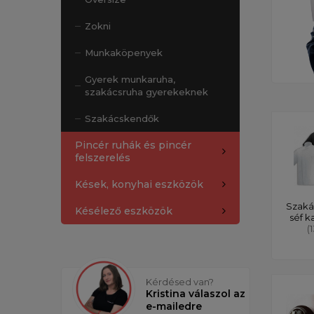
Zokni
Munkaköpenyek
Gyerek munkaruha,
szakácsruha gyerekeknek
Szakácskendők
Pincér ruhák és pincér
felszerelés
Kések, konyhai eszközök
Szaká
Késélező eszközök
séf k
(
Kérdésed van?
Kristina válaszol az
e-mailedre