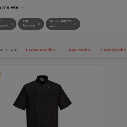
a mérete
Ó
SZÍN
RUHA MÉRETE
west
fekete
4xl
 állítani:
Legkelendőbb
Legolcsóbb
Legdrágább
k megjelenítése 1-től 1-ig 1 találatból.