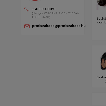
+36 1 9010071
(Hangos GYIK: H-P: 9:00 - 12:00 és
13:00 - 16:30)
Szaká
gom
profiszakacs@profiszakacs.hu
Szaká