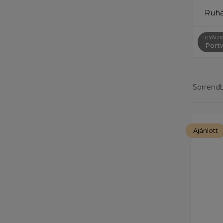
Ruh
GYÁRT
Port
Sorrendbe
Eredménye
Ajánlott