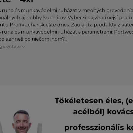
s ruha és munkavédelmi ruházat v mnohých prevedenia
onálnych aj hobby kuchárov. Vyber si najvhodnejší prod
ntu Profikuchar.sk ešte dnes. Zaujali ťa produkty z kate
 ruha és munkavédelmi ruházat s parametrami: Portwest
ebo siahneš po niečom inom?...
jelenítése
Tökéletesen éles, (
acélból) kovác
professzionális 