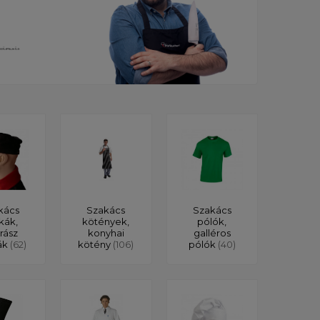
kács
Szakács
Szakács
kák,
kötények,
pólók,
rász
konyhai
galléros
ák
(62)
kötény
(106)
pólók
(40)