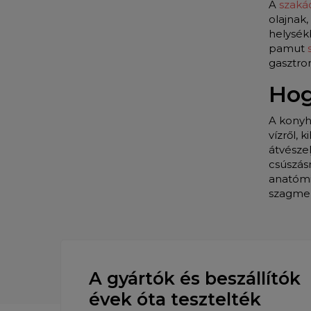
A
szaká
olajnak
helysékb
pamut
s
gasztro
Hog
A konyh
vízről,
átvészel
csúszás
anatómia
szagmen
A gyártók és beszállítók
évek óta tesztelték