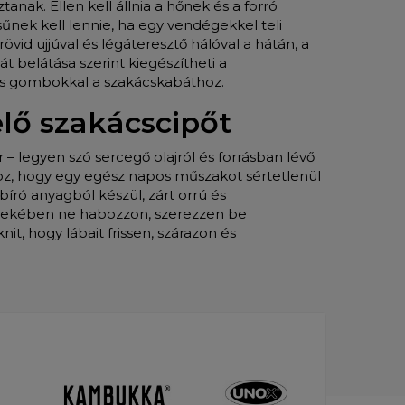
k. Ellen kell állnia a hőnek és a forró
űnek kell lennie, ha egy vendégekkel teli
rövid ujjúval és légáteresztő hálóval a hátán, a
át belátása szerint kiegészítheti a
nes gombokkal a szakácskabáthoz.
lő szakácscipőt
 legyen szó sercegő olajról és forrásban lévő
hoz, hogy egy egész napos műszakot sértetlenül
bíró anyagból készül, zárt orrú és
dekében ne habozzon, szerezzen be
nit, hogy lábait frissen, szárazon és