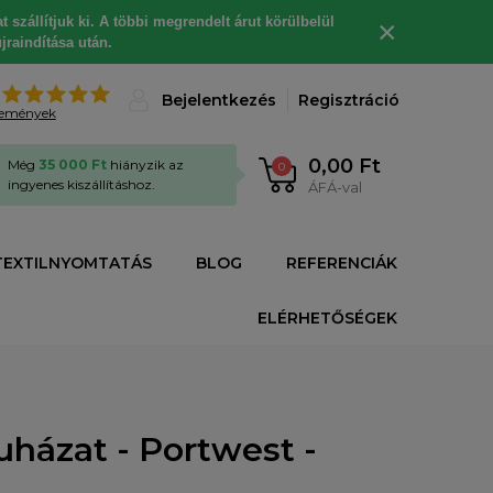
 szállítjuk ki. A többi megrendelt árut körülbelül
×
jraindítása után.
%
Bejelentkezés
Regisztráció
lemények
0,00 Ft
Még
35 000 Ft
hiányzik az
0
ingyenes kiszállításhoz.
ÁFÁ-val
TEXTILNYOMTATÁS
BLOG
REFERENCIÁK
ELÉRHETŐSÉGEK
házat - Portwest -