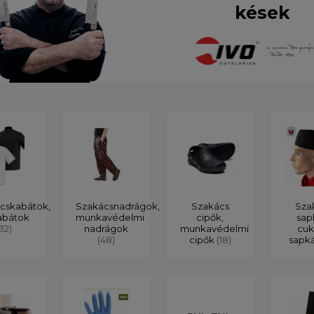
kések
cskabátok,
Szakácsnadrágok,
Szakács
Sza
abátok
munkavédelmi
cipők,
sap
132)
nadrágok
munkavédelmi
cuk
(48)
cipők
(18)
sapk