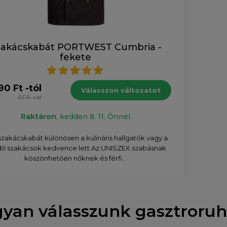
zakácskabát PORTWEST Cumbria -
fekete
90 Ft -tól
Válasszon változatot
ÁFÁ-val
Raktáron
, kedden 8. 11. Önnél
szakácskabát különösen a kulináris hallgatók vagy a
ő szakácsok kedvence lett Az UNISZEX szabásnak
köszönhetően nőknek és férfi...
yan válasszunk gasztroru