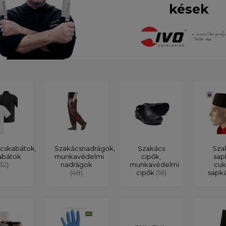
kések
cskabátok,
Szakácsnadrágok,
Szakács
Sza
abátok
munkavédelmi
cipők,
sap
132)
nadrágok
munkavédelmi
cuk
(48)
cipők
(18)
sapk