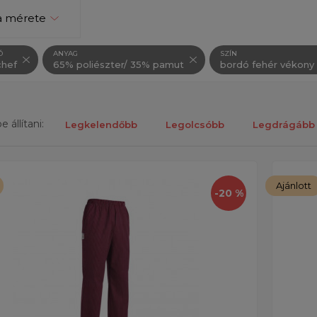
a mérete
Ó
ANYAG
SZÍN
hef
65% poliészter/ 35% pamut
bordó fehér vékony 
 állítani:
Legkelendőbb
Legolcsóbb
Legdrágább
k megjelenítése 1-től 2-ig 2 találatból.
Ajánlott
-20 %