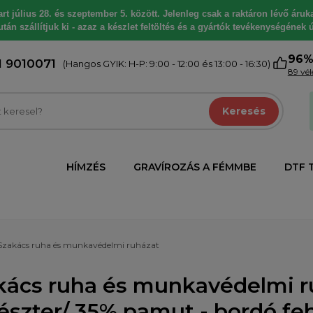
 július 28. és szeptember 5. között. Jelenleg csak a raktáron lévő árukat
tán szállítjuk ki - azaz a készlet feltöltés és a gyártók tevékenységének ú
96
1 9010071
(Hangos GYIK: H-P: 9:00 - 12:00 és 13:00 - 16:30)
89 vé
Keresés
HÍMZÉS
GRAVÍROZÁS A FÉMMBE
DTF 
Szakács ruha és munkavédelmi ruházat
kács ruha és munkavédelmi r
iészter/ 35% pamut - bordó fe