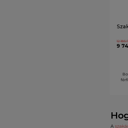
Sza
12 185 
9 74
Bo
fér
Hog
A
szaká