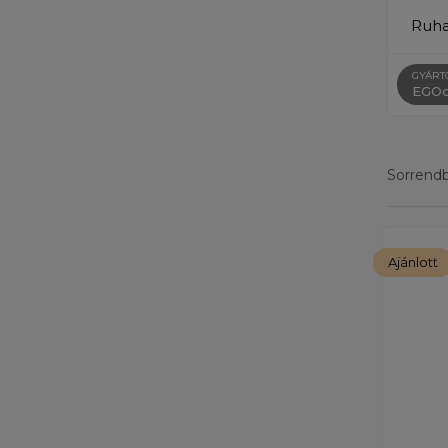
Ruh
GYÁRT
EGOc
Sorrendbe
Eredménye
Ajánlott