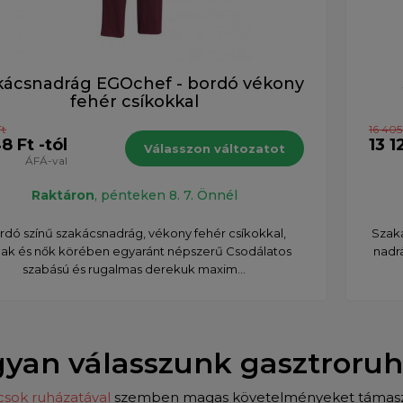
kácsnadrág EGOchef - bordó vékony
fehér csíkokkal
Ft
16 405
8 Ft -tól
13 1
Válasszon változatot
ÁFÁ-val
Raktáron
, pénteken 8. 7. Önnél
rdó színű szakácsnadrág, vékony fehér csíkokkal,
Szaká
fiak és nők körében egyaránt népszerű Csodálatos
nadr
szabású és rugalmas derekuk maxim...
yan válasszunk gasztroru
csok ruházatával
szemben magas követelményeket támasztana