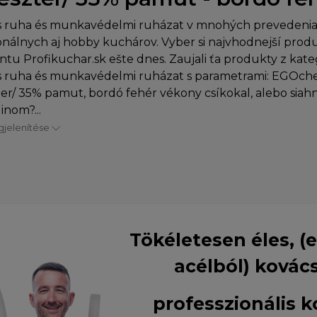
s ruha és munkavédelmi ruházat v mnohých prevedenia
onálnych aj hobby kuchárov. Vyber si najvhodnejší prod
ntu Profikuchar.sk ešte dnes. Zaujali ťa produkty z kate
s ruha és munkavédelmi ruházat s parametrami: EGOche
ter/ 35% pamut, bordó fehér vékony csíkokal, alebo siah
inom?...
jelenítése
Tökéletesen éles, (
acélból) kovác
professzionális 