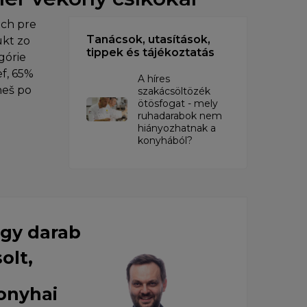
ch pre
Tanácsok, utasítások,
ukt zo
tippek és tájékoztatás
górie
f, 65%
A híres
neš po
szakácsöltözék
ötösfogat - mely
ruhadarabok nem
hiányozhatnak a
konyhából?
egy darab
solt,
konyhai