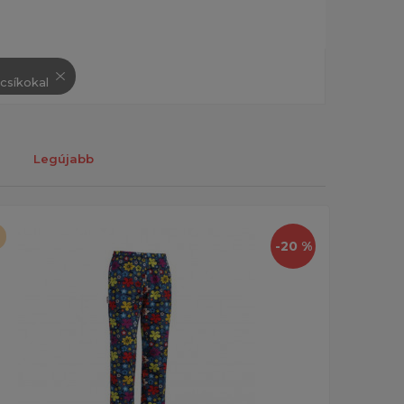
csíkokal
Legújabb
-20 %