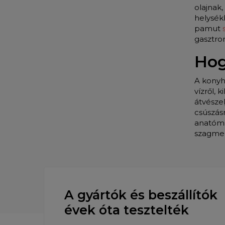
olajnak
helysékb
pamut
s
gasztro
Hog
A konyh
vízről,
átvészel
csúszás
anatómia
szagmen
A gyártók és beszállítók
évek óta tesztelték