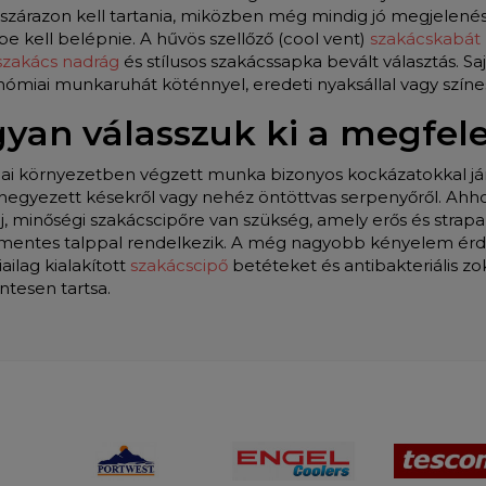
, szárazon kell tartania, miközben még mindig jó megjelenés
e kell belépnie. A hűvös szellőző (cool vent)
szakácskabát
zakács nadrág
és stílusos szakácssapka bevált választás. Saj
nómiai munkaruhát köténnyel, eredeti nyaksállal vagy szí
yan válasszuk ki a megfele
ai környezetben végzett munka bizonyos kockázatokkal jár –
 kihegyezett késekről vagy nehéz öntöttvas serpenyőről. Ah
j, minőségi szakácscipőre van szükség, amely erős és strapa
mentes talppal rendelkezik. A még nagyobb kényelem ér
ilag kialakított
szakácscipő
betéteket és antibakteriális zok
tesen tartsa.