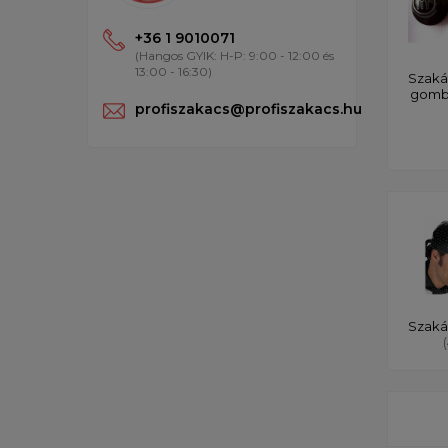
+36 1 9010071
(Hangos GYIK: H-P: 9:00 - 12:00 és
13:00 - 16:30)
Szaká
gom
profiszakacs@profiszakacs.hu
Szaká