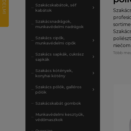
Szakácskabátok, séf
Szakác
kabátok
profesi
Szakácsnadrágok,
sortime
munkavédelmi nadrágok
Szakác
Szakács cipők,
poliész
munkavédelmi cipők
niečom 
Több meg
Szakács sapkák, cukrász
sapkák
Szakács kötények,
konyhai kötény
Szakács pólók, galléros
pólók
Szakácskabát gombok
Munkavédelmi kesztyűk,
védőmaszkok
Oversize