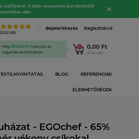
 szállítjuk ki. A többi megrendelt árut körülbelül
×
jraindítása után.
%
Bejelentkezés
Regisztráció
lemények
0,00 Ft
Még
35 000 Ft
hiányzik az
0
ingyenes kiszállításhoz.
ÁFÁ-val
TEXTILNYOMTATÁS
BLOG
REFERENCIÁK
ELÉRHETŐSÉGEK
uházat - EGOchef - 65%
hér vékony csíkokal