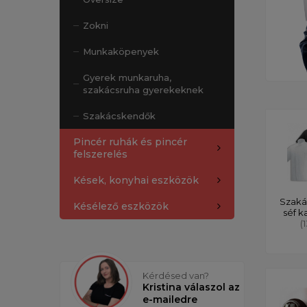
Zokni
Munkaköpenyek
Gyerek munkaruha,
szakácsruha gyerekeknek
Szakácskendők
Pincér ruhák és pincér
felszerelés
Kések, konyhai eszközök
Szaká
Késélező eszközök
séf k
(
Kérdésed van?
Kristina válaszol az
e-mailedre