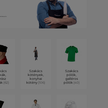
kács
Szakács
Szakács
kák,
kötények,
pólók,
rász
konyhai
galléros
ák
(62)
kötény
(106)
pólók
(40)