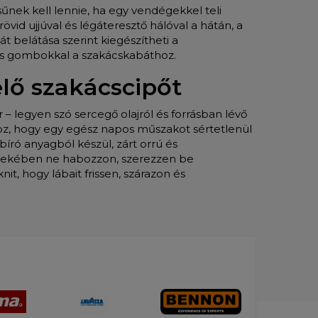
űnek kell lennie, ha egy vendégekkel teli
rövid ujjúval és légáteresztő hálóval a hátán, a
át belátása szerint kiegészítheti a
nes gombokkal a szakácskabáthoz.
lő szakácscipőt
 legyen szó sercegő olajról és forrásban lévő
hoz, hogy egy egész napos műszakot sértetlenül
bíró anyagból készül, zárt orrú és
dekében ne habozzon, szerezzen be
nit, hogy lábait frissen, szárazon és