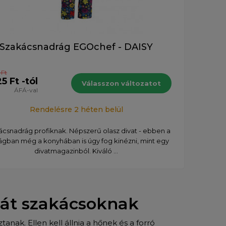
Szakácsnadrág EGOchef - DAISY
 Ft
25 Ft -tól
Válasszon változatot
ÁFÁ-val
Rendelésre 2 héten belül
csnadrág profiknak. Népszerű olasz divat - ebben a
ágban még a konyhában is úgy fog kinézni, mint egy
divatmagazinból. Kiváló ...
hát szakácsoknak
k. Ellen kell állnia a hőnek és a forró