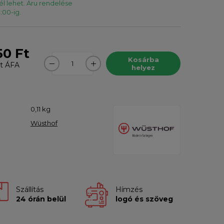
l lehet. Áru rendelése
:00-ig.
50 Ft
Kosárba
t
ÁFA
helyez
0,11
kg
Wüsthof
Szállítás
Hímzés
24 órán belül
logó és szöveg