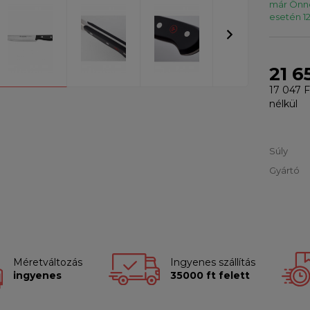
már Önné
esetén 12
21 6
17 047 F
nélkül
Súly
Gyártó
Méretváltozás
Ingyenes szállítás
ingyenes
35000 ft felett