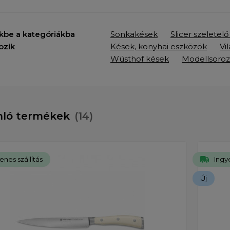
kbe a kategóriákba
Sonkakések
Slicer szeletel
ozik
Kések, konyhai eszközök
Vi
Wüsthof kések
Modellsoroz
nló termékek
(14)
enes szállítás
Ingye
Új