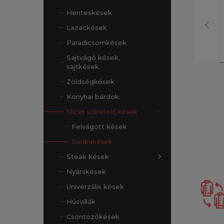
Henteskések
Lazackések
Paradicsomkések
Sajtvágó kések,
sajtkések
Zöldségkések
Konyhai bárdok
Slicer szeletelő kések
Felvágott kések
Sonkakések
Steak kések
Nyárskések
Univerzális kések
Húsvillák
Csontozókések