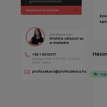
gyümölcsszobrászat
Késélező eszközök
Eze
tart
Kérdésed van?
Kristina válaszol az
e-mailedre
Haso
+36 1 9010071
(Hangos GYIK: H-P: 9:00 - 12:00 és
13:00 - 16:30)
profiszakacs@profiszakacs.hu
Ingy