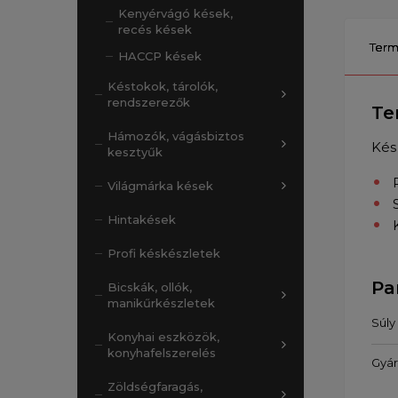
Kenyérvágó kések,
recés kések
Term
HACCP kések
Késtokok, tárolók,
rendszerezők
Te
Hámozók, vágásbiztos
Kés
kesztyűk
Világmárka kések
Hintakések
Profi késkészletek
Pa
Bicskák, ollók,
manikűrkészletek
Súly
Konyhai eszközök,
konyhafelszerelés
Gyár
Zöldségfaragás,