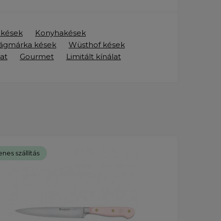
ő kések
Konyhakések
lágmárka kések
Wüsthof kések
at
Gourmet
Limitált kínálat
nes szállítás
Ingye
Új