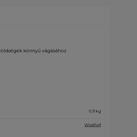
és zöldségek könnyű vágásához
0,11
kg
Wüsthof