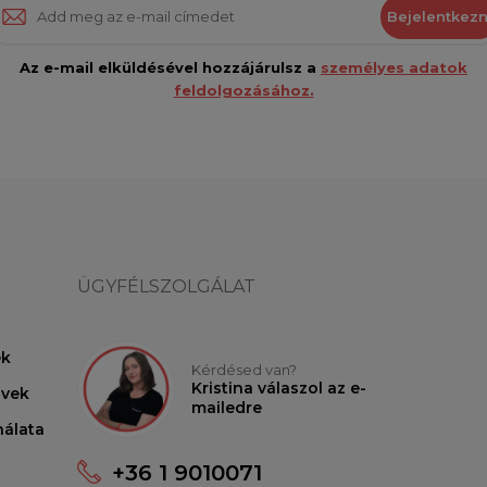
Bejelentkezn
Az e-mail elküldésével hozzájárulsz a
személyes adatok
feldolgozásához.
ÜGYFÉLSZOLGÁLAT
ek
Kérdésed van?
Kristina válaszol az e-
lvek
mailedre
nálata
+36 1 9010071