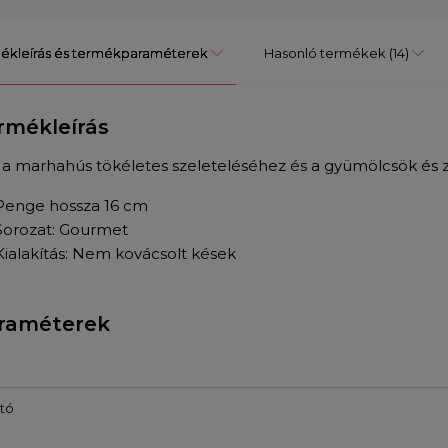
ékleírás és termékparaméterek
Hasonló termékek
(14)
rmékleírás
 a marhahús tökéletes szeleteléséhez és a gyümölcsök 
Penge hossza 16 cm
Sorozat: Gourmet
Kialakítás: Nem kovácsolt kések
raméterek
tó