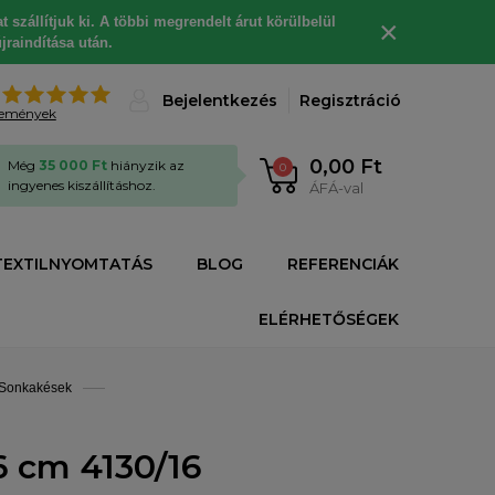
 szállítjuk ki. A többi megrendelt árut körülbelül
×
jraindítása után.
%
Bejelentkezés
Regisztráció
lemények
0,00 Ft
Még
35 000 Ft
hiányzik az
0
ingyenes kiszállításhoz.
ÁFÁ-val
TEXTILNYOMTATÁS
BLOG
REFERENCIÁK
ELÉRHETŐSÉGEK
Sonkakések
 cm 4130/16