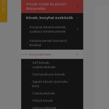
Pincér ruhák és pincér
felszerelés
Kések, konyhai eszközök
Konyhai késkészletek,
szakács késkészletek
Késkészletek késtartó
blokkal
Konyhakések
Séf kések,
szakácskések
Damaszkuszi kések
Japán kések (santoku
kés)
Cukrászkések
Filéző kések
Hámozókések