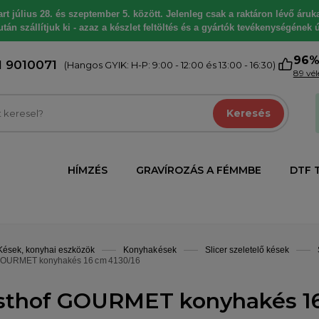
 július 28. és szeptember 5. között. Jelenleg csak a raktáron lévő árukat
tán szállítjuk ki - azaz a készlet feltöltés és a gyártók tevékenységének ú
96
1 9010071
(Hangos GYIK: H-P: 9:00 - 12:00 és 13:00 - 16:30)
89 vé
Keresés
HÍMZÉS
GRAVÍROZÁS A FÉMMBE
DTF 
Kések, konyhai eszközök
Konyhakések
Slicer szeletelő kések
GOURMET konyhakés 16 cm 4130/16
thof GOURMET konyhakés 16