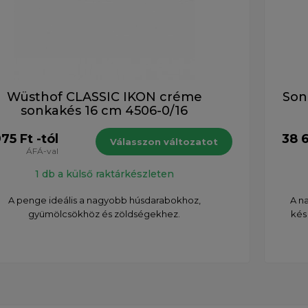
Wüsthof CLASSIC IKON créme
Son
sonkakés 16 cm 4506-0/16
75 Ft -tól
38 6
Válasszon változatot
ÁFÁ-val
1 db a külső raktárkészleten
A penge ideális a nagyobb húsdarabokhoz,
A n
gyümölcsökhöz és zöldségekhez.
kés