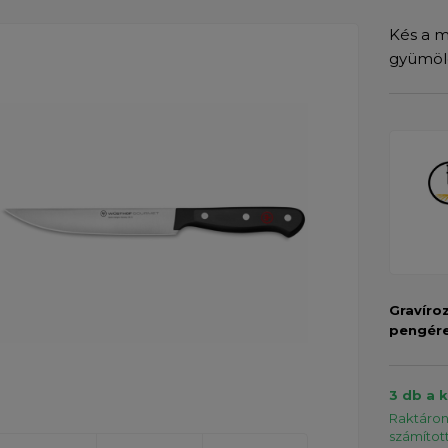
Kés a m
gyümöl
Gravíro
pengér
3 db a 
Raktáron 
számítot