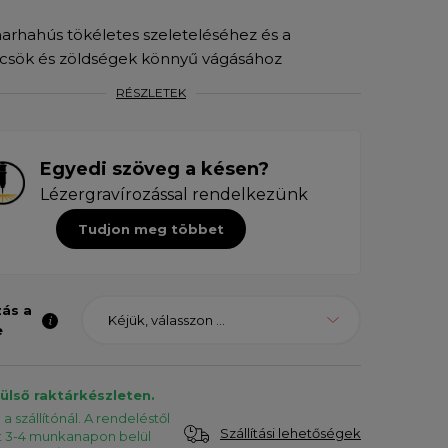
arhahús tökéletes szeleteléséhez és a
csök és zöldségek könnyű vágásához
RÉSZLETEK
Egyedi szöveg a késen?
Lézergravírozással rendelkezünk
Tudjon meg többet
zás a
Kéjük, válasszon ...
e
külső raktárkészleten.
a szállítónál. A rendeléstől
Szállítási lehetőségek
t 3-4 munkanapon belül