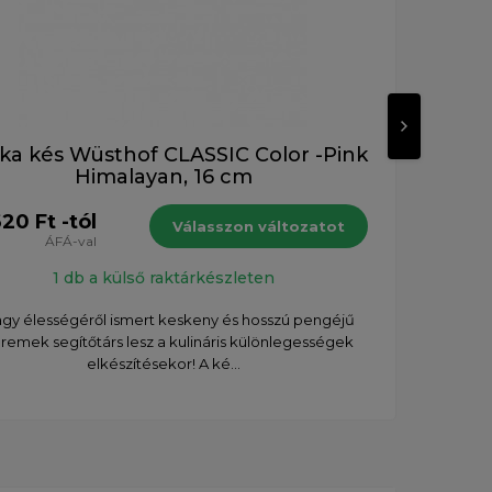
ka kés Wüsthof CLASSIC Color -Pink
C
Himalayan, 16 cm
20 Ft -tól
73 7
Válasszon változatot
ÁFÁ-val
1 db a külső raktárkészleten
agy élességéről ismert keskeny és hosszú pengéjű
Az
 remek segítőtárs lesz a kulináris különlegességek
m
elkészítésekor! A ké...