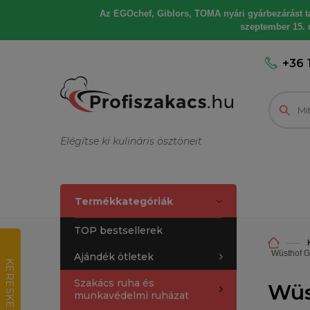
Az EGOchef, Giblors, TOMA nyári gyárbezárást tart
szeptember 15. u
+36 
Elégítse ki kulináris ösztöneit
Termékkategóriák
TOP bestsellerek
Wüsthof 
Ajándék ötletek
K
E
R
E
S
K
E
D
E
L
M
I
R
T
É
K
E
L
É
Szakács ruha és
Wüs
munkavédelmi ruházat