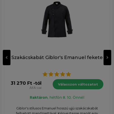
Szakácskabát Giblor's Emanuel fekete
31 270 Ft -tól
Válasszon változatot
ÁFÁ-val
Raktáron
, hétfőn 8. 10. Önnél
Giblor's stílusos Emanuel hosszú ujjú szakácskabát
felhajtott mandzsettával, Kényeztesse magát egy