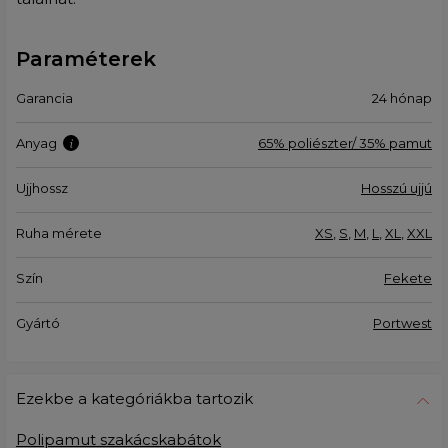
Paraméterek
Garancia
24 hónap
Anyag
65% poliészter/ 35% pamut
Ujjhossz
Hosszú ujjú
Ruha mérete
XS
,
S
,
M
,
L
,
XL
,
XXL
Szín
Fekete
Gyártó
Portwest
Ezekbe a kategóriákba tartozik
Polipamut szakácskabátok