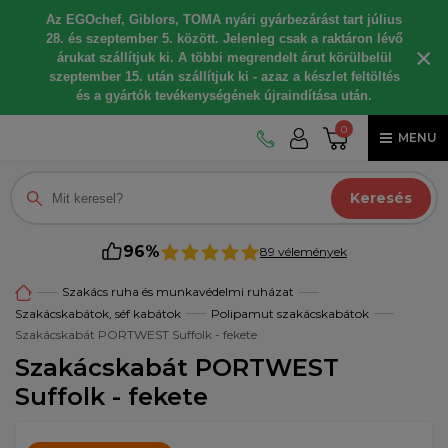
Az EGOchef, Giblors, TOMA nyári gyárbezárást tart július
28. és szeptember 5. között. Jelenleg csak a raktáron lévő
×
árukat szállítjuk ki. A többi megrendelt árut körülbelül
szeptember 15. után szállítjuk ki - azaz a készlet feltöltés
és a gyártók tevékenységének újraindítása után.
0
MENU
Keresés
96%
89 vélemények
Szakács ruha és munkavédelmi ruházat
Szakácskabátok, séf kabátok
Polipamut szakácskabátok
Szakácskabát PORTWEST Suffolk - fekete
Szakácskabát PORTWEST
Suffolk - fekete