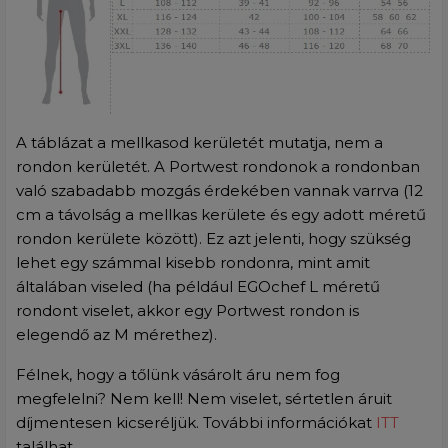
A táblázat a mellkasod kerületét mutatja, nem a
rondon kerületét. A Portwest rondonok a rondonban
való szabadabb mozgás érdekében vannak varrva (12
cm a távolság a mellkas kerülete és egy adott méretű
rondon kerülete között). Ez azt jelenti, hogy szükség
lehet egy számmal kisebb rondonra, mint amit
általában viseled (ha például EGOchef L méretű
rondont viselet, akkor egy Portwest rondon is
elegendő az M mérethez).
Félnek, hogy a tőlünk vásárolt áru nem fog
megfelelni? Nem kell! Nem viselet, sértetlen áruit
díjmentesen kicseréljük. További információkat
ITT
találhat.