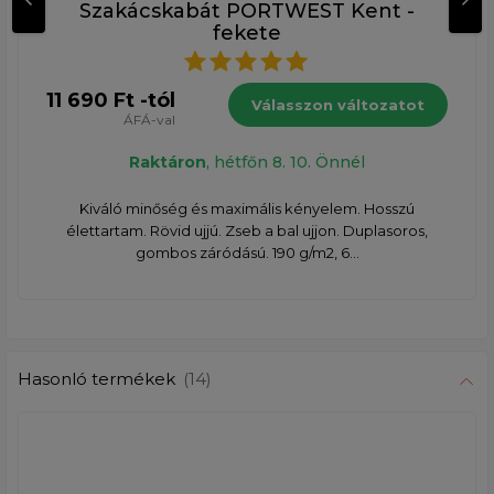
Szakácskabát PORTWEST Kent -
fekete
11 690 Ft -tól
Válasszon változatot
ÁFÁ-val
Raktáron
, hétfőn 8. 10. Önnél
Kiváló minőség és maximális kényelem. Hosszú
élettartam. Rövid ujjú. Zseb a bal ujjon. Duplasoros,
gombos záródású. 190 g/m2, 6...
Hasonló termékek
(14)