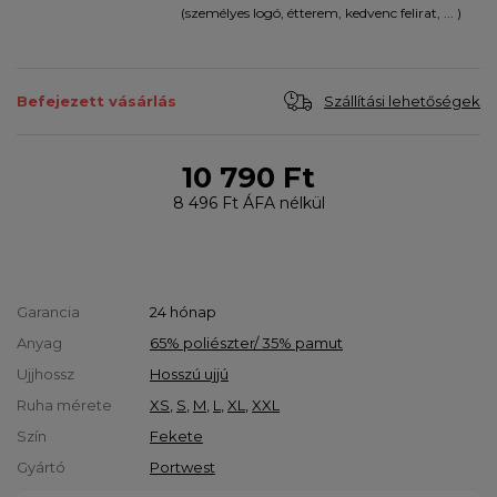
(személyes logó, étterem, kedvenc felirat, ... )
Szállítási lehetőségek
Befejezett vásárlás
10 790 Ft
8 496 Ft
ÁFA nélkül
Garancia
24 hónap
Anyag
65% poliészter/ 35% pamut
Ujjhossz
Hosszú ujjú
Ruha mérete
XS
,
S
,
M
,
L
,
XL
,
XXL
Szín
Fekete
Gyártó
Portwest