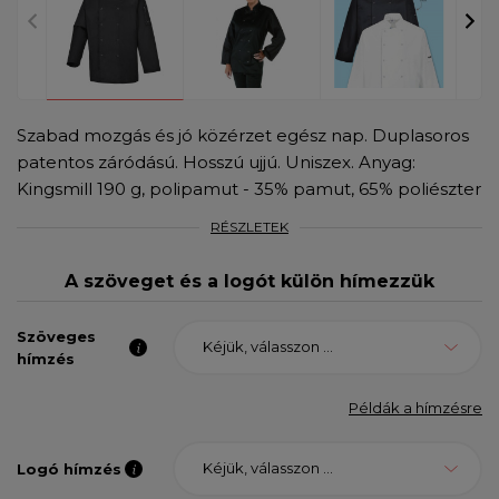
Szabad mozgás és jó közérzet egész nap. Duplasoros
patentos záródású. Hosszú ujjú. Uniszex. Anyag:
Kingsmill 190 g, polipamut - 35% pamut, 65% poliészter
RÉSZLETEK
A szöveget és a logót külön hímezzük
Szöveges
Kéjük, válasszon ...
hímzés
Példák a hímzésre
Kéjük, válasszon ...
Logó hímzés