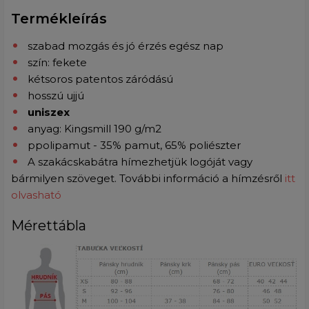
Termékleírás
szabad mozgás és jó érzés egész nap
szín: fekete
kétsoros patentos záródású
hosszú ujjú
uniszex
anyag: Kingsmill 190 g/m2
p
polipamut - 35% pamut, 65% poliészter
A szakácskabátra hímezhetjük logóját vagy
bármilyen szöveget. További információ a hímzésről
itt
olvasható
Mérettábla