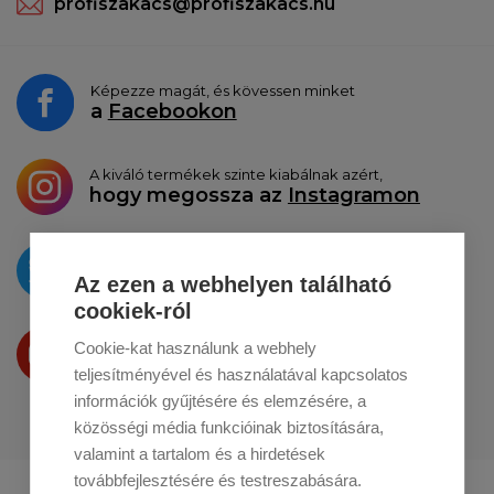
profiszakacs@profiszakacs.hu
Képezze magát, és kövessen minket
a
Facebookon
A kiváló termékek szinte kiabálnak azért,
hogy megossza az
Instagramon
Az újdonságokat
a
Twitteren
tesszük közzé
Az ezen a webhelyen található
cookiek-ról
Termékeinket
Cookie-kat használunk a webhely
a
Youtube-on
is bemutatjuk
teljesítményével és használatával kapcsolatos
információk gyűjtésére és elemzésére, a
közösségi média funkcióinak biztosítására,
valamint a tartalom és a hirdetések
továbbfejlesztésére és testreszabására.
Profikuchar.sk
Profikuchař.cz