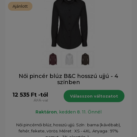
Ajánlott
Női pincér blúz B&C hosszú ujjú - 4
színben
12 535 Ft -tól
Válasszon változatot
ÁFÁ-val
Raktáron
, kedden 8. 11. Önnél
Női pincérnői blúz, hosszú ujjú. Szín : barna (kávébab),
fehér, fekete, vörös. Méret : XS - 4XL. Anyaga : 97%
pamut - 3% elasztán, 1...