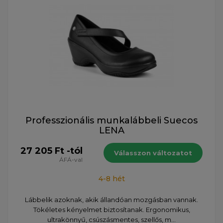
Professzionális munkalábbeli Suecos
LENA
27 205 Ft -tól
Válasszon változatot
ÁFÁ-val
4-8 hét
Lábbelik azoknak, akik állandóan mozgásban vannak.
Tökéletes kényelmet biztosítanak. Ergonomikus,
ultrakönnyű, csúszásmentes, szellős, m...