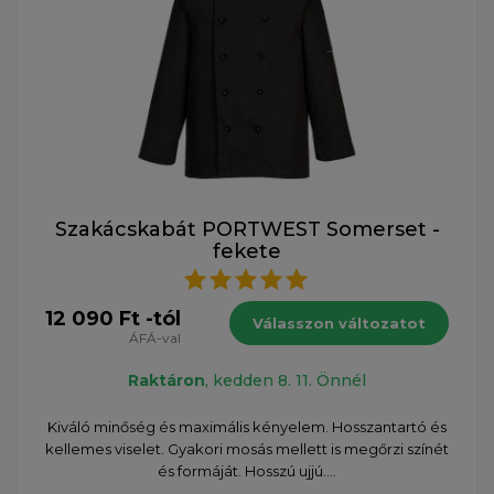
Szakácskabát PORTWEST Somerset -
fekete
12 090 Ft -tól
Válasszon változatot
ÁFÁ-val
Raktáron
, kedden 8. 11. Önnél
Kiváló minőség és maximális kényelem. Hosszantartó és
kellemes viselet. Gyakori mosás mellett is megőrzi színét
és formáját. Hosszú ujjú....