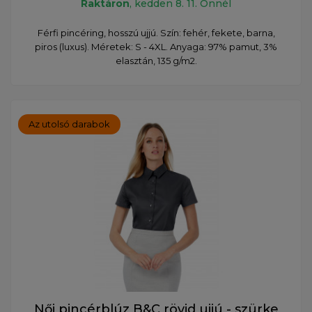
Raktáron
, kedden 8. 11. Önnél
Férfi pincéring, hosszú ujjú. Szín: fehér, fekete, barna,
piros (luxus). Méretek: S - 4XL. Anyaga: 97% pamut, 3%
elasztán, 135 g/m2.
Az utolsó darabok
Női pincérblúz B&C rövid ujjú - szürke