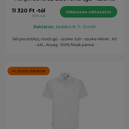
11 320 Ft -tól
Válasszon változatot
ÁFÁ-val
Raktáron
, kedden 8. 11. Önnél
Női pincérblúz, rövid ujjú - szürke Szín : szürke Méret : XS
- 4XL. Anyag : 100% fésült pamut
Az utolsó darabok