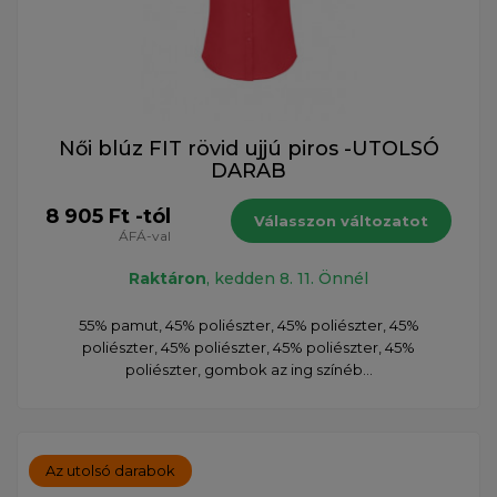
Női blúz FIT rövid ujjú piros -UTOLSÓ
DARAB
8 905 Ft -tól
Válasszon változatot
ÁFÁ-val
Raktáron
, kedden 8. 11. Önnél
55% pamut, 45% poliészter, 45% poliészter, 45%
poliészter, 45% poliészter, 45% poliészter, 45%
poliészter, gombok az ing színéb...
Az utolsó darabok