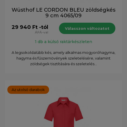
Wüsthof LE CORDON BLEU zöldségkés
9 cm 4065/09
29 940 Ft -tól
Válasszon változatot
ÁFÁ-val
1 db a külső raktárkészleten
A legsokoldalúbb kés, amely alkalmas mogyoróhagyma,
hagyma és fűszernövények szeletelésére, valamint
zöldségek tisztítására és szeletelés...
Az utolsó darabok