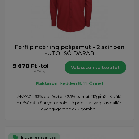
Férfi pincér ing polipamut - 2 színben
-UTOLSÓ DARAB
9 670 Ft -tól
Válasszon változatot
ÁFÁ-val
Raktáron
, kedden 8. 11. Önnél
ANYAG : 65% poliészter / 35% pamut, 115g/m2 - Kiváló
minőségű, könnyen ápolható poplin anyag ​- kis gallér -
gyöngygombok - 2 gombo...
Ingyenes szállítás