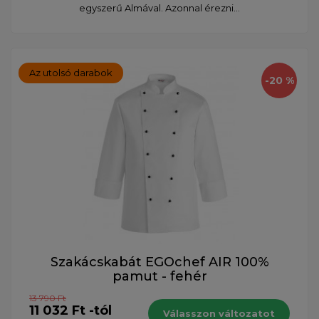
egyszerű Almával. Azonnal érezni...
Az utolsó darabok
-20 %
Szakácskabát EGOchef AIR 100%
pamut - fehér
13 790 Ft
11 032 Ft -tól
Válasszon változatot