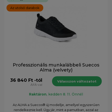
Az utolsó darabok
Professzionális munkalábbeli Suecos
Alma (velvety)
36 840 Ft -tól
Válasszon változatot
ÁFÁ-val
Raktáron
, kedden 8. 11. Önnél
Az ALMA a Suecos® új modellje, amellyel egyszerűen
rendelkeznie kell. Úgy jár, mint a pamutban, azzal az