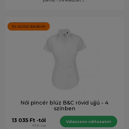
Az utolsó darabok
Női pincér blúz B&C rövid ujjú - 4
színben
13 035 Ft -tól
Válasszon változatot
ÁFÁ-val