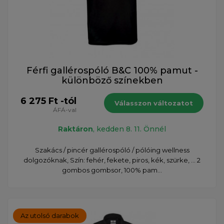
Férfi gallérospóló B&C 100% pamut -
különböző színekben
6 275 Ft -tól
Válasszon változatot
ÁFÁ-val
Raktáron
, kedden 8. 11. Önnél
Szakács / pincér gallérospóló / pólóing wellness
dolgozóknak, Szín: fehér, fekete, piros, kék, szürke, ... 2
gombos gombsor, 100% pam...
Az utolsó darabok