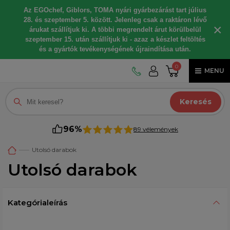
Az EGOchef, Giblors, TOMA nyári gyárbezárást tart július
28. és szeptember 5. között. Jelenleg csak a raktáron lévő
×
árukat szállítjuk ki. A többi megrendelt árut körülbelül
szeptember 15. után szállítjuk ki - azaz a készlet feltöltés
és a gyártók tevékenységének újraindítása után.
0
MENU
Keresés
96%
89 vélemények
Utolsó darabok
Utolsó darabok
Kategórialeírás