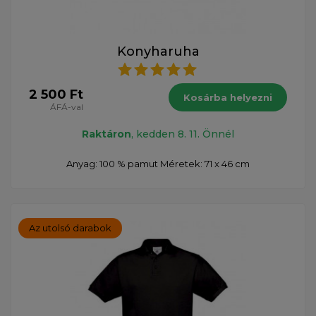
Konyharuha
2 500 Ft
Kosárba helyezni
ÁFÁ-val
Raktáron
, kedden 8. 11. Önnél
Anyag: 100 % pamut Méretek: 71 x 46 cm
Az utolsó darabok