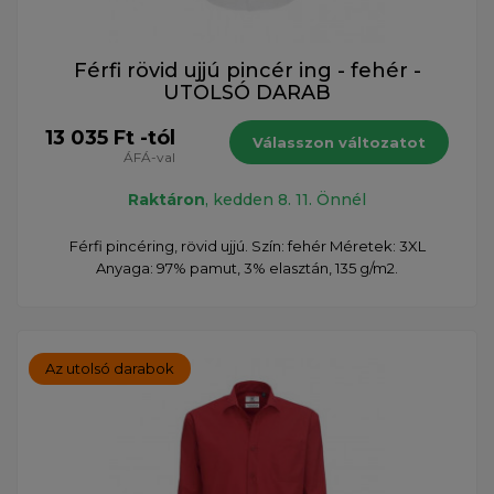
Férfi rövid ujjú pincér ing - fehér -
UTOLSÓ DARAB
13 035 Ft -tól
Válasszon változatot
ÁFÁ-val
Raktáron
, kedden 8. 11. Önnél
Férfi pincéring, rövid ujjú. Szín: fehér Méretek: 3XL
Anyaga: 97% pamut, 3% elasztán, 135 g/m2.
Az utolsó darabok