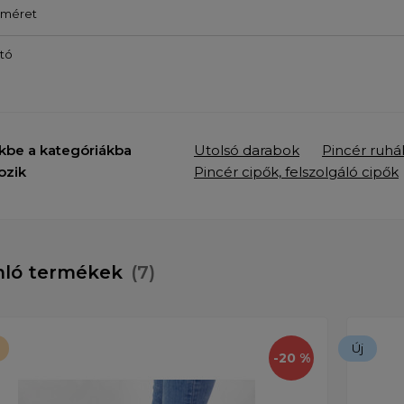
őméret
tó
kbe a kategóriákba
Utolsó darabok
Pincér ruhák
ozik
Pincér cipők, felszolgáló cipők
nló termékek
(7)
Új
-20 %