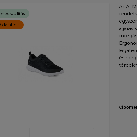
Az ALMA
rendelk
enes szállítás
egyszer
só darabok
a járás
mozgásb
Ergonom
légáter
és megk
térdekn
Cipőmé