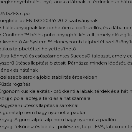
megkönnyebbülést nyújtanak a lábnak, a térdnek és a hátn
UNISZEX cipő
megfelel az EN ISO 20347:2012 szabványnak
A hálós anyagnak köszönhetően a cipő szellős, és a lába nem
A Cooltech ™ bélés puha anyagból készült, amely elősegíti
A kivehető Air System ™ Honeycomb talpbetét szellőzőnyílás
tikus talpbetéttel helyettesíthető.
Ultra-könnyű és csúszásmentes Suecos® talpazat, amely eg
yszerű ütéscsillapítást biztosít. Párnázza minden lépését,
dének és hátának.
Szélesebb sarok a jobb stabilitás érdekében
Fűzős rögzítés
Ergonomikus kialakítás - csökkenti a lábak, térdek és a hát
Az új cipő a lábfej, a térd és a hát számára
Nagyszerű ütéscsillapítás a saroknál
A gumitalp nem hagy nyomot a padlón
Anyag: A gumitalpú talp nem hagy nyomot a padlón
Anyag: felsőrész és bélés - poliészter, talp - EVA, latexment