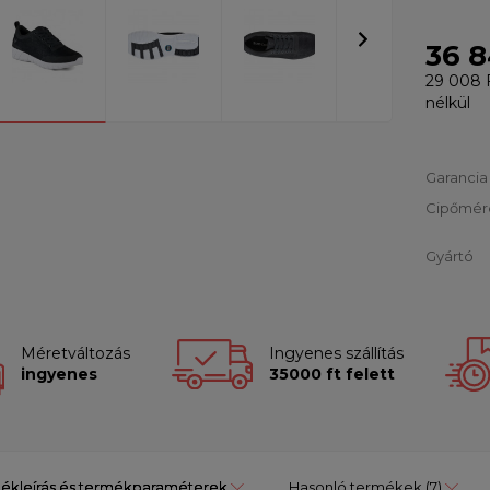
36 8
29 008 
nélkül
Garancia
Cipőmér
Gyártó
Méretváltozás
Ingyenes szállítás
ingyenes
35000 ft felett
ékleírás és termékparaméterek
Hasonló termékek
(7)