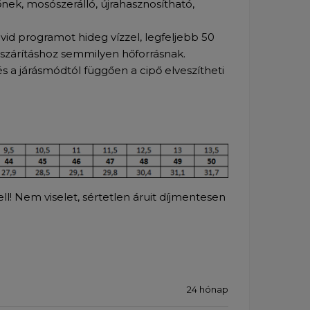
nek, mosószerálló, újrahasznosítható,
id programot hideg vízzel, legfeljebb 50
i szárításhoz semmilyen hőforrásnak.
és a járásmódtól függően a cipő elveszítheti
l! Nem viselet, sértetlen áruit díjmentesen
24 hónap