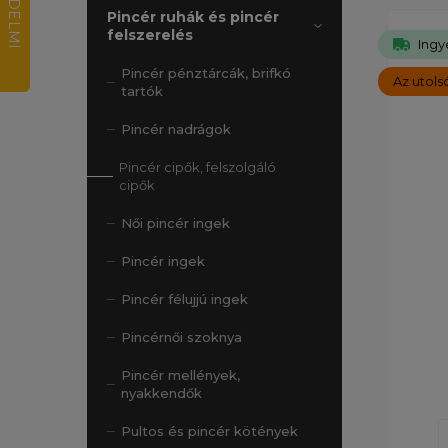
Pincér ruhák és pincér
felszerelés
Ingy
Pincér pénztárcák, brifkó
Az utol
tartók
Pincér nadrágok
Pincér cipők, felszolgáló
cipők
Női pincér ingek
Pincér ingek
Pincér félujjú ingek
Pincérnői szoknya
Pincér mellények,
nyakkendők
Pultos és pincér kötények