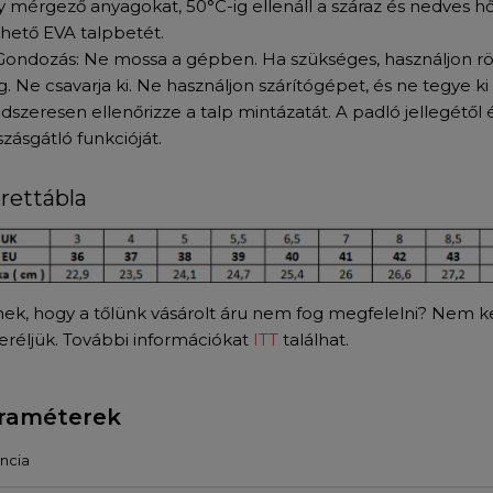
y mérgező anyagokat, 50°C-ig ellenáll a száraz és nedves hő
ehető EVA talpbetét.
Gondozás: Ne mossa a gépben. Ha szükséges, használjon röv
g. Ne csavarja ki. Ne használjon szárítógépet, és ne tegye k
szeresen ellenőrizze a talp mintázatát. A padló jellegétől 
zásgátló funkcióját.
rettábla
nek, hogy a tőlünk vásárolt áru nem fog megfelelni? Nem kel
seréljük. További információkat
ITT
találhat.
raméterek
ncia