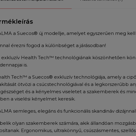
rmékleírás
ALMA a Suecos® új modellje, amelyet egyszerűen meg kell sz
nnal érezni fogod a különbséget a járásodban!
 exkluzív Health Tech™ technológiának köszönhetően könny
dennapjai is.
alth Tech™ a Suecos® exkluzív technológiája, amely a ci
lakítását ötvözi a csúcstechnológiával és a legkorszerűbb an
egészséget és a kényelmes viseletet a szakemberek és mind
tben a viselési kényelmet keresik.
ALMA semleges, elegáns és funkcionális skandináv dizájnnal
belik olyan szakemberek számára, akik állandóan mozgásb
tosítanak. Ergonomikus, ultrakönnyű, csúszásmentes, szellős