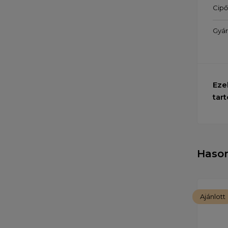
Cip
Gyár
Eze
tart
Haso
Ajánlott