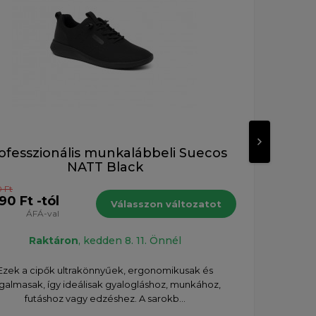
ofesszionális munkalábbeli Suecos
Pr
NATT Black
 Ft
36 8
90 Ft -tól
Válasszon változatot
ÁFÁ-val
Raktáron
, kedden 8. 11. Önnél
Ál
Ezek a cipők ultrakönnyűek, ergonomikusak és
szüks
galmasak, így ideálisak gyalogláshoz, munkához,
futáshoz vagy edzéshez. A sarokb...