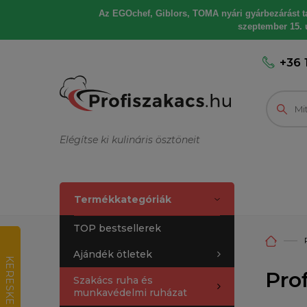
Az EGOchef, Giblors, TOMA nyári gyárbezárást tart
szeptember 15. u
+36 
Elégítse ki kulináris ösztöneit
Termékkategóriák
TOP bestsellerek
Ajándék ötletek
K
E
R
E
S
K
E
D
E
L
M
I
R
T
É
K
E
L
É
Pro
Szakács ruha és
munkavédelmi ruházat