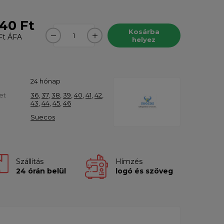
40 Ft
Kosárba
Ft
ÁFA
helyez
24 hónap
et
36
,
37
,
38
,
39
,
40
,
41
,
42
,
43
,
44
,
45
,
46
Suecos
Szállítás
Hímzés
24 órán belül
logó és szöveg