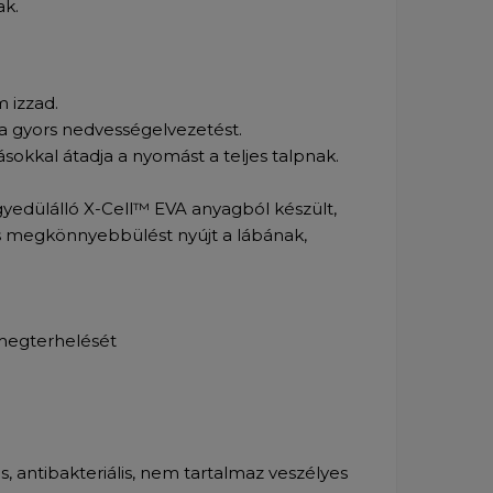
ak.
 izzad.
 a gyors nedvességelvezetést.
okkal átadja a nyomást a teljes talpnak.
yedülálló X-Cell™ EVA anyagból készült,
 és megkönnyebbülést nyújt a lábának,
 megterhelését
es, antibakteriális, nem tartalmaz veszélyes