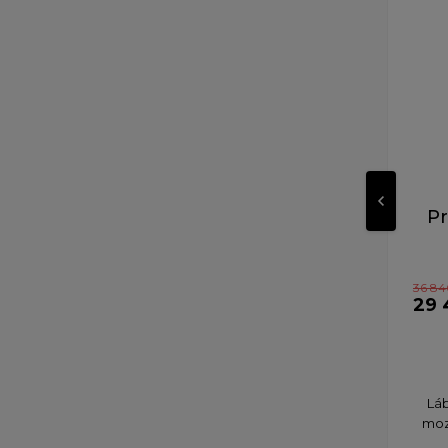
Pr
36 84
29 
Láb
moz