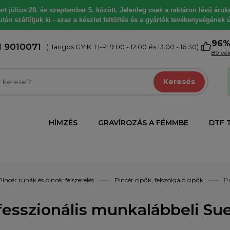
 július 28. és szeptember 5. között. Jelenleg csak a raktáron lévő árukat
tán szállítjuk ki - azaz a készlet feltöltés és a gyártók tevékenységének ú
96
1 9010071
(Hangos GYIK: H-P: 9:00 - 12:00 és 13:00 - 16:30)
89 vé
Keresés
HÍMZÉS
GRAVÍROZÁS A FÉMMBE
DTF 
Pincér ruhák és pincér felszerelés
Pincér cipők, felszolgáló cipők
Pr
fesszionális munkalábbeli Sue