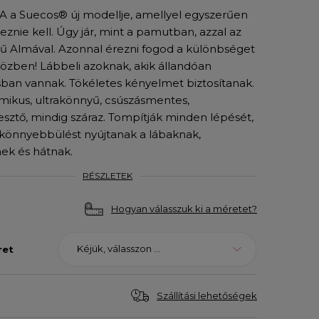
 a Suecos® új modellje, amellyel egyszerűen
eznie kell. Úgy jár, mint a pamutban, azzal az
ű Almával. Azonnal érezni fogod a különbséget
 közben! Lábbeli azoknak, akik állandóan
an vannak. Tökéletes kényelmet biztosítanak.
ikus, ultrakönnyű, csúszásmentes,
esztő, mindig száraz. Tompítják minden lépését,
önnyebbülést nyújtanak a lábaknak,
ek és hátnak.
RÉSZLETEK
Hogyan válasszuk ki a méretet?
Kéjük, válasszon ...
ret
Szállítási lehetőségek