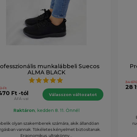
ofesszionális munkalábbeli Suecos
Pr
ALMA BLACK
34 670
28 1
0 Ft
470 Ft -tól
Válasszon változatot
ÁFÁ-val
Raktáron
, kedden 8. 11. Önnél
belik olyan szakemberek számára, akik állandóan
ru
gásban vannak. Tökéletes kényelmet biztosítanak.
Ergonomikus, ultrakönny...