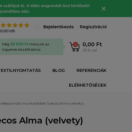
 szállítjuk ki. A többi megrendelt árut körülbelül
×
jraindítása után.
%
Bejelentkezés
Regisztráció
lemények
0,00 Ft
Még
35 000 Ft
hiányzik az
0
ingyenes kiszállításhoz.
ÁFÁ-val
TEXTILNYOMTATÁS
BLOG
REFERENCIÁK
ELÉRHETŐSÉGEK
ofesszionális munkalábbeli Suecos Alma (velvety)
cos Alma (velvety)