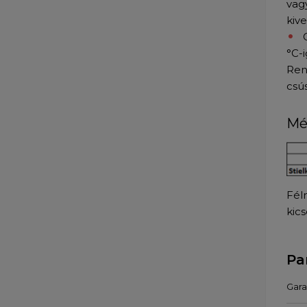
vag
kiv
°C-i
Rend
csús
Mé
Fél
kic
Pa
Gara