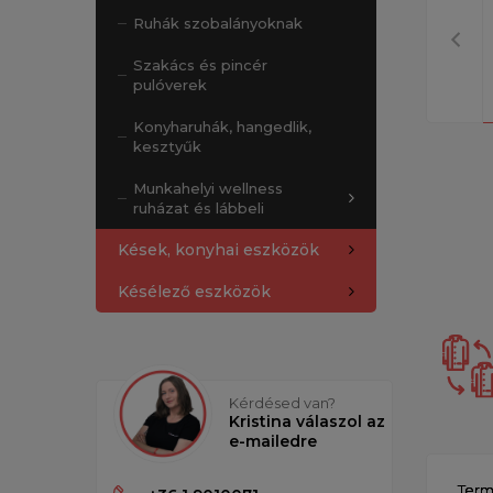
Ruhák szobalányoknak
Szakács és pincér
pulóverek
Konyharuhák, hangedlik,
kesztyűk
Munkahelyi wellness
ruházat és lábbeli
Kések, konyhai eszközök
Késélező eszközök
Kérdésed van?
Kristina válaszol az
e-mailedre
Term