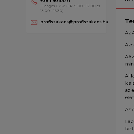
+36 1 9010071
(Hangos GYIK: H-P: 9:00 - 12:00 és
13:00 - 16:30)
Te
profiszakacs@profiszakacs.hu
Az 
Azo
AAz
min
AHe
kia
az 
éle
Az 
Láb
biz