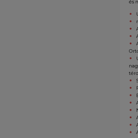
és 
Orto
nag
tér