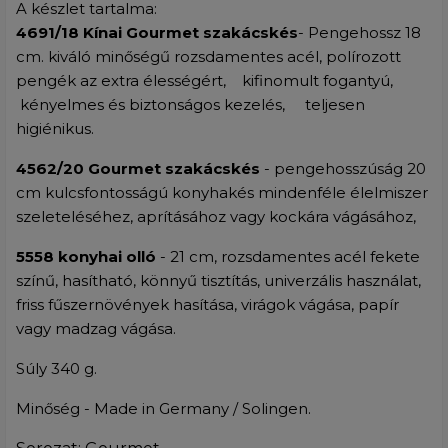
A készlet tartalma:
4691/18 Kínai Gourmet szakácskés
- Pengehossz 18
cm. kiváló minőségű rozsdamentes acél, polírozott
pengék az extra élességért, kifinomult fogantyú,
kényelmes és biztonságos kezelés, teljesen
higiénikus.
4562/20 Gourmet szakácskés
- pengehosszúság 20
cm kulcsfontosságú konyhakés mindenféle élelmiszer
szeleteléséhez, aprításához vagy kockára vágásához,
5558 konyhai olló
- 21 cm, rozsdamentes acél fekete
színű, hasítható, könnyű tisztítás, univerzális használat,
friss fűszernövények hasítása, virágok vágása, papír
vagy madzag vágása.
Súly 340 g.
Minőség - Made in Germany / Solingen.