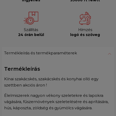
ingyenes
35000 ft felett
Szállítás
Hímzés
24 órán belül
logó és szöveg
Termékleírás és termékparaméterek
Termékleírás
Kínai szakácskés, szakácskés és konyhai olló egy
szettben akciós áron !
Élelmiszerek nagyon vékony szeletekre és lapokra
vágására, fűszernövények szeletelésére és aprítására,
hús, káposzta, zöldség és gyümölcs vágására.