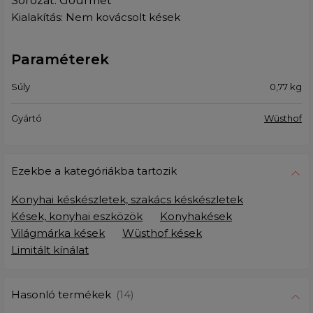
Sorozat: Gourmet
Kialakítás: Nem kovácsolt kések
Paraméterek
Súly
0,77
kg
Gyártó
Wüsthof
Ezekbe a kategóriákba tartozik
Konyhai késkészletek, szakács késkészletek
Kések, konyhai eszközök
Konyhakések
Világmárka kések
Wüsthof kések
Limitált kínálat
Hasonló termékek
(14)