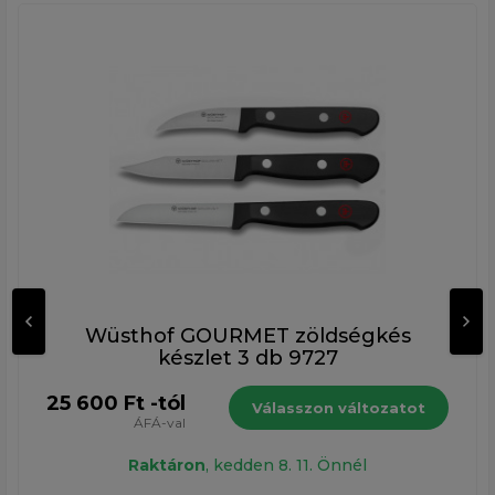
Wüsthof GOURMET zöldségkés
készlet 3 db 9727
25 600 Ft -tól
Válasszon változatot
ÁFÁ-val
Raktáron
, kedden 8. 11. Önnél