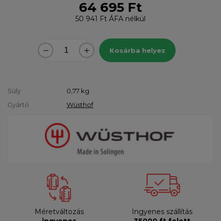
64 695 Ft
50 941 Ft
ÁFA nélkül
Kosárba helyez
Súly
0,77
kg
Gyártó
Wüsthof
Méretváltozás
Ingyenes szállítás