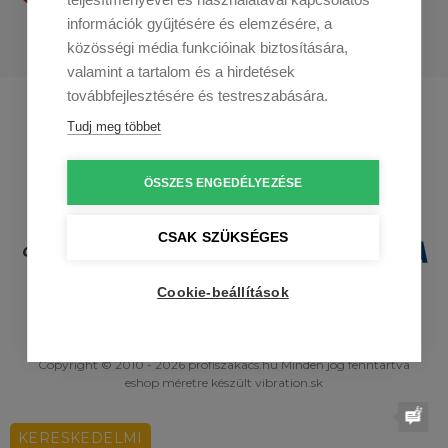
információk gyűjtésére és elemzésére, a
közösségi média funkcióinak biztosítására,
valamint a tartalom és a hirdetések
továbbfejlesztésére és testreszabására.
Profikuchar.sk
Profikuchař.cz
Tudj meg többet
Profikoch.at
ÖSSZES ENGEDÉLYEZÉSE
CSAK SZÜKSÉGES
Cookie-beállítások
Copyright © 2010 - 2026 profiszakacs.hu Minden jog fenntartva
eshop méretre
készült
vibration.sk
KERESKEDELMI