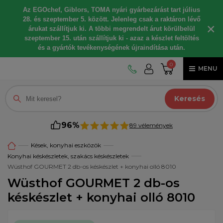
Az EGOchef, Giblors, TOMA nyári gyárbezárást tart július
28. és szeptember 5. között. Jelenleg csak a raktáron lévő
×
árukat szállítjuk ki. A többi megrendelt árut körülbelül
szeptember 15. után szállítjuk ki - azaz a készlet feltöltés
és a gyártók tevékenységének újraindítása után.
0
MENU
Keresés
96%
89 vélemények
Kések, konyhai eszközök
Konyhai késkészletek, szakács késkészletek
Wüsthof GOURMET 2 db-os késkészlet + konyhai olló 8010
Wüsthof GOURMET 2 db-os
késkészlet + konyhai olló 8010