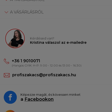
A VÁSÁRLÁSRÓL
Kérdésed van?
Kristina válaszol az e-mailedre
+36 1 9010071
(Hangos GYIK: H-P: 9:00 - 12:00 és 13:00 - 16:30)
profiszakacs@profiszakacs.hu
Képezze magát, és kövessen minket
a
Facebookon