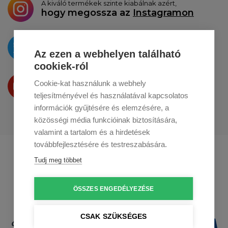
A kiváló termékek szinte kiabálnak azért,
hogy megossza az
Instagramon
Az újdonságokat
a
Twitteren
tesszük közzé
Az ezen a webhelyen található
cookiek-ról
Termékeinket
Cookie-kat használunk a webhely
a
Youtube-on
is bemutatjuk
teljesítményével és használatával kapcsolatos
információk gyűjtésére és elemzésére, a
közösségi média funkcióinak biztosítására,
valamint a tartalom és a hirdetések
továbbfejlesztésére és testreszabására.
Profikuchar.sk
Profikuchař.cz
Tudj meg többet
Profikoch.at
ÖSSZES ENGEDÉLYEZÉSE
CSAK SZÜKSÉGES