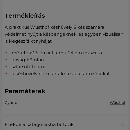
Termékleírás
A praktikus Wüsthof késhüvely 6 kés számára
védelmet nyújt a késpengéknek, és egyben vizuálisan
is kiegészíti konyháját.
méretek: 25 cm x 11 cm x 24 cm (hxszxsz)
anyag: kőrisfao
szín: sötétbarna
a késhüvely nem tartalmazza a tartozékokat
Paraméterek
Gyártó
Wüsthof
Ezekbe a kategóriákba tartozik