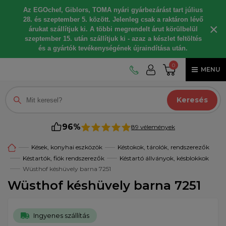
Az EGOchef, Giblors, TOMA nyári gyárbezárást tart július
28. és szeptember 5. között. Jelenleg csak a raktáron lévő
×
árukat szállítjuk ki. A többi megrendelt árut körülbelül
szeptember 15. után szállítjuk ki - azaz a készlet feltöltés
és a gyártók tevékenységének újraindítása után.
0
MENU
Keresés
96%
89 vélemények
Kések, konyhai eszközök
Késtokok, tárolók, rendszerezők
Késtartók, fiók rendszerezők
Késtartó állványok, késblokkok
Wüsthof késhüvely barna 7251
Wüsthof késhüvely barna 7251
Ingyenes szállítás