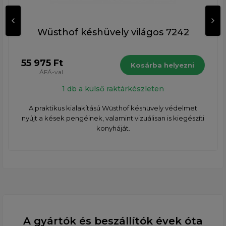
Wüsthof késhüvely világos 7242
55 975 Ft
Kosárba helyezni
ÁFÁ-val
1 db a külső raktárkészleten
A praktikus kialakítású Wüsthof késhüvely védelmet
nyújt a kések pengéinek, valamint vizuálisan is kiegészíti
konyháját.
A gyártók és beszállítók évek óta