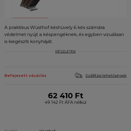
A praktikus Wüsthof késhüvely 6 kés számára
védelmet nyújt a késpengéknek, és egyben vizuálisan
is kiegészíti konyháját.
RÉSZLETEK
Szállítási lehetőségek
Befejezett vásárlás
62 410 Ft
49 142 Ft
ÁFA nélkül
Gyártó
Wüsthof