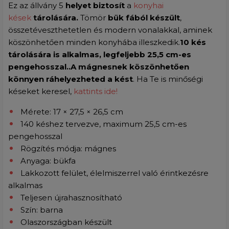
Ez az állvány 5
helyet biztosít
a
konyhai
kések
tárolására.
Tömör
bük fából készült
,
összetéveszthetetlen és modern vonalakkal, aminek
köszönhetően minden konyhába illeszkedik.
10
kés
tárolására is alkalmas, legfeljebb 25,5 cm-es
pengehosszal.
.A mágnesnek köszönhetően
könnyen ráhelyezheted a kést
. Ha Te is minőségi
késeket keresel,
kattints ide!
Mérete: 17 × 27,5 × 26,5 cm
140 késhez tervezve, maximum 25,5 cm-es
pengehosszal
Rögzítés módja: mágnes
Anyaga: bükfa
Lakkozott felület, élelmiszerrel való érintkezésre
alkalmas
Teljesen újrahasznosítható
Szín: barna
Olaszországban készült