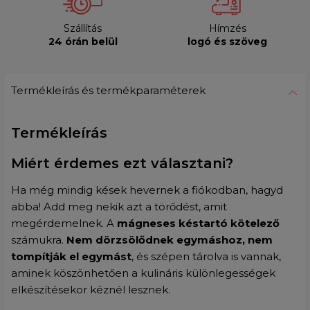
Szállítás
Hímzés
24 órán belül
logó és szöveg
Termékleírás és termékparaméterek
Termékleírás
Miért érdemes ezt választani?
Ha még mindig kések hevernek a fiókodban, hagyd
abba! Add meg nekik azt a törődést, amit
megérdemelnek. A
mágneses késtartó
kötelező
számukra.
Nem dörzsölődnek egymáshoz, nem
tompítják el egymást
, és szépen tárolva is vannak,
aminek köszönhetően a kulináris különlegességek
elkészítésekor kéznél lesznek.