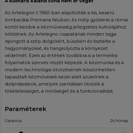
A kulináris kaland soha nem ér véget
Az Artelegno-t 1960-ban alapították a kis, keserű
lombardiai Premana faluban, és mély gyökerei a római
kortól kezdve a kézművesség jellegzetes kultúrájához
kötődnek. Az Artelegno csapatának minden tagja
rajongott a szép dolgokért, büszkén és tisztelte a
hagyományokat, és hangsúlyozta a környezet
védelmét. Ezek az értékek továbbra is a termelési
folyamatok szerves részét képezik. A kézimunka és a
modern technológia ötvözésének köszönhetően
tapasztalt kézművesek kezei alatt születnek a
dizájndarabok, amelyek zseniálisan ötvözik a
tökéletességet, a minőséget és a funkcionalitást.
Paraméterek
Garancia
24 hónap