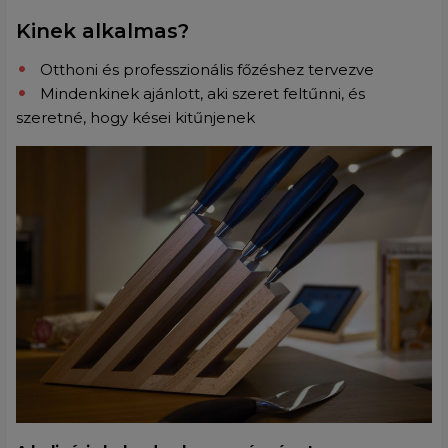
Kinek alkalmas?
Otthoni és professzionális főzéshez tervezve
Mindenkinek ajánlott, aki szeret feltűnni, és
szeretné, hogy kései kitűnjenek