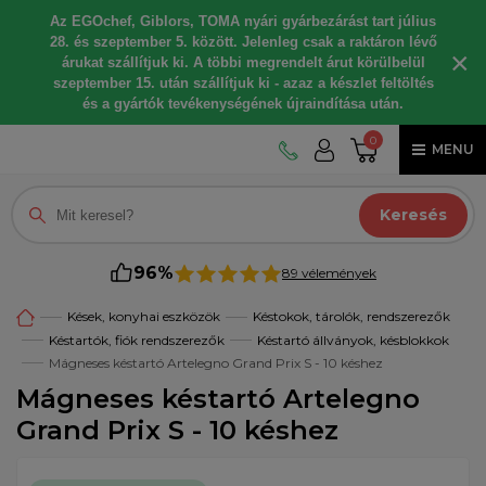
Az EGOchef, Giblors, TOMA nyári gyárbezárást tart július
28. és szeptember 5. között. Jelenleg csak a raktáron lévő
×
árukat szállítjuk ki. A többi megrendelt árut körülbelül
szeptember 15. után szállítjuk ki - azaz a készlet feltöltés
és a gyártók tevékenységének újraindítása után.
0
MENU
Keresés
96%
89 vélemények
Kések, konyhai eszközök
Késtokok, tárolók, rendszerezők
Késtartók, fiók rendszerezők
Késtartó állványok, késblokkok
Mágneses késtartó Artelegno Grand Prix S - 10 késhez
Mágneses késtartó Artelegno
Grand Prix S - 10 késhez