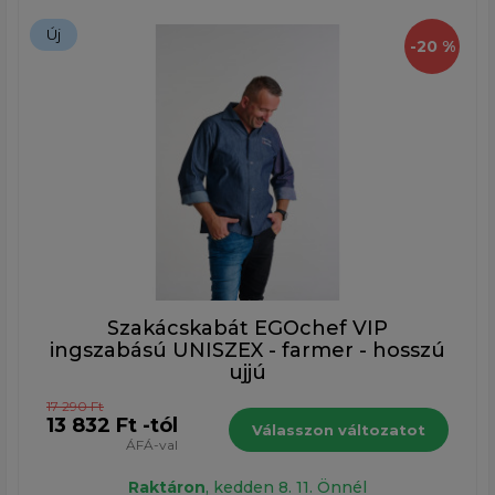
Új
-20 %
Szakácskabát EGOchef VIP
ingszabású UNISZEX - farmer - hosszú
ujjú
17 290 Ft
13 832 Ft -tól
Válasszon változatot
ÁFÁ-val
Raktáron
, kedden 8. 11. Önnél