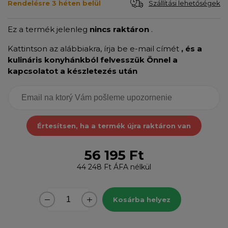
Szállítási lehetőségek
Rendelésre 3 héten belül
Ez a termék jelenleg
nincs raktáron
.
Kattintson az alábbiakra, írja be e-mail címét
, és a
kulináris konyhánkból felvesszük Önnel a
kapcsolatot a készletezés után
Értesítsen, ha a termék újra raktáron van
56 195 Ft
44 248 Ft
ÁFA nélkül
Kosárba helyez