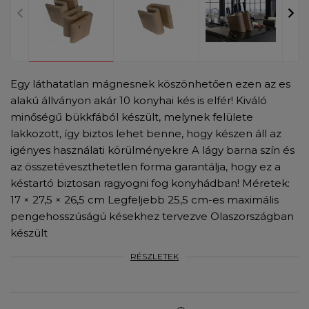
Egy láthatatlan mágnesnek köszönhetően ezen az es
alakú állványon akár 10 konyhai kés is elfér! Kiváló
minőségű bükkfából készült, melynek felülete
lakkozott, így biztos lehet benne, hogy készen áll az
igényes használati körülményekre A lágy barna szín és
az összetéveszthetetlen forma garantálja, hogy ez a
késtartó biztosan ragyogni fog konyhádban! Méretek:
17 × 27,5 × 26,5 cm Legfeljebb 25,5 cm-es maximális
pengehosszúságú késekhez tervezve Olaszországban
készült
RÉSZLETEK