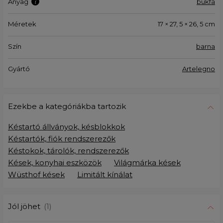
Anyag
bükfa
Méretek
17 × 27, 5 × 26, 5 cm
Szín
barna
Gyártó
Artelegno
Ezekbe a kategóriákba tartozik
Késtartó állványok, késblokkok
Késtartók, fiók rendszerezők
Késtokok, tárolók, rendszerezők
Kések, konyhai eszközök
Világmárka kések
Wüsthof kések
Limitált kínálat
Jól jöhet
(1)