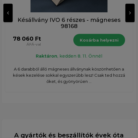
Késállvány IVO 6 részes - mágneses
98168
78 060 Ft
Kosárba helyezni
ÁFÁ-val
Raktáron
, kedden 8. 11. Önnél
A 6 darabból álló mágneses állványnak köszönhetően a
kések kezelése sokkal egyszerűbb lesz! Csak ted hozzá
őket, és gyönyörűen ...
A gyártók és beszállítók évek óta