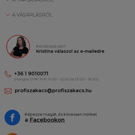
A VÁSÁRLÁSRÓL
Kérdésed van?
Kristina válaszol az e-mailedre
+36 1 9010071
(Hangos GYIK: H-P: 9:00 - 12:00 és 13:00 - 16:30)
profiszakacs@profiszakacs.hu
Képezze magát, és kövessen minket
a
Facebookon