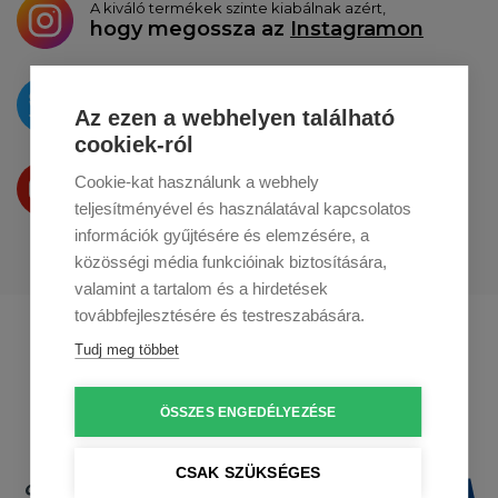
A kiváló termékek szinte kiabálnak azért,
hogy megossza az
Instagramon
Az újdonságokat
a
Twitteren
tesszük közzé
Az ezen a webhelyen található
cookiek-ról
Termékeinket
Cookie-kat használunk a webhely
a
Youtube-on
is bemutatjuk
teljesítményével és használatával kapcsolatos
információk gyűjtésére és elemzésére, a
közösségi média funkcióinak biztosítására,
valamint a tartalom és a hirdetések
továbbfejlesztésére és testreszabására.
Profikuchar.sk
Profikuchař.cz
Tudj meg többet
Profikoch.at
ÖSSZES ENGEDÉLYEZÉSE
CSAK SZÜKSÉGES