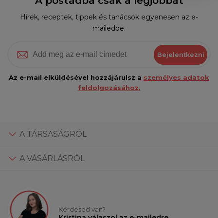
A postádba csak a legjobbat
Hírek, receptek, tippek és tanácsok egyenesen az e-
mailedbe.
Bejelentkezni
Az e-mail elküldésével hozzájárulsz a
személyes adatok
feldolgozásához.
A TÁRSASÁGRÓL
A VÁSÁRLÁSRÓL
Kérdésed van?
Kristina válaszol az e-mailedre