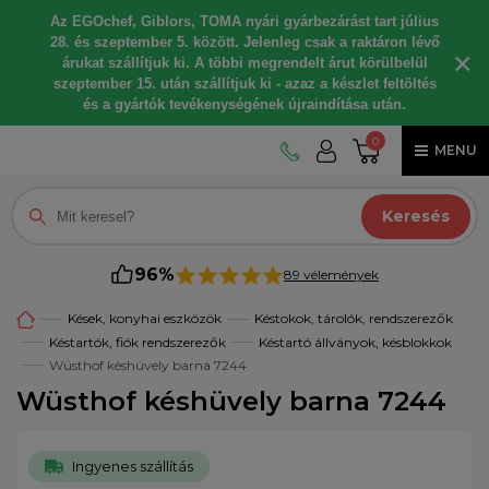
Az EGOchef, Giblors, TOMA nyári gyárbezárást tart július
28. és szeptember 5. között. Jelenleg csak a raktáron lévő
×
árukat szállítjuk ki. A többi megrendelt árut körülbelül
szeptember 15. után szállítjuk ki - azaz a készlet feltöltés
és a gyártók tevékenységének újraindítása után.
0
MENU
Keresés
96%
89 vélemények
Kések, konyhai eszközök
Késtokok, tárolók, rendszerezők
Késtartók, fiók rendszerezők
Késtartó állványok, késblokkok
Wüsthof késhüvely barna 7244
Wüsthof késhüvely barna 7244
Ingyenes szállítás