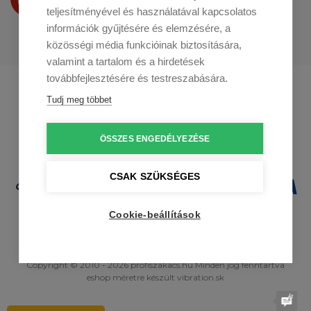
a
Youtube-on
is bemutatjuk
teljesítményével és használatával kapcsolatos
információk gyűjtésére és elemzésére, a
közösségi média funkcióinak biztosítására,
valamint a tartalom és a hirdetések
továbbfejlesztésére és testreszabására.
Profikuchar.sk
Profikuchař.cz
Tudj meg többet
Profikoch.at
ÖSSZES ENGEDÉLYEZÉSE
CSAK SZÜKSÉGES
Cookie-beállítások
Copyright © 2010 - 2026 profiszakacs.hu Minden jog fenntartva
eshop méretre
készült
vibration.sk