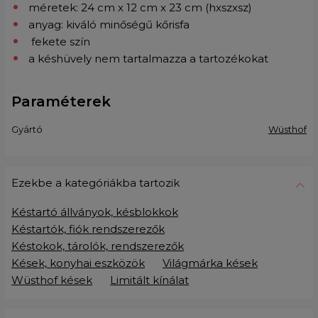
méretek: 24 cm x 12 cm x 23 cm (hxszxsz)
anyag: kiváló minőségű kőrisfa
fekete szín
a késhüvely nem tartalmazza a tartozékokat
Paraméterek
Gyártó
Wüsthof
Ezekbe a kategóriákba tartozik
Késtartó állványok, késblokkok
Késtartók, fiók rendszerezők
Késtokok, tárolók, rendszerezők
Kések, konyhai eszközök
Világmárka kések
Wüsthof kések
Limitált kínálat