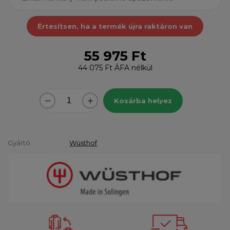
Értesítsen, ha a termék újra raktáron van
55 975 Ft
44 075 Ft
ÁFA nélkül
Kosárba helyez
Gyártó
Wüsthof