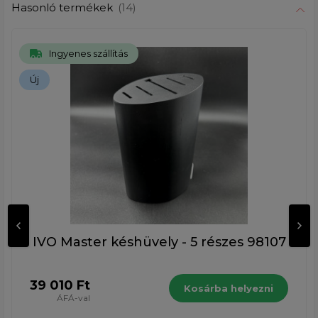
Hasonló termékek
(14)
Ingyenes szállítás
Új
IVO Master késhüvely - 5 részes 98107
39 010 Ft
Kosárba helyezni
ÁFÁ-val