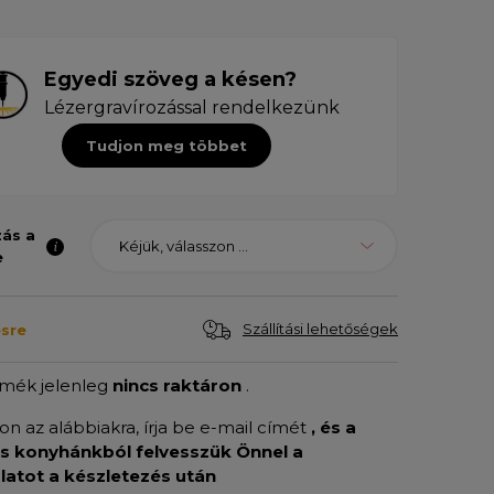
Egyedi szöveg a késen?
Lézergravírozással rendelkezünk
Tudjon meg többet
zás a
Kéjük, válasszon ...
e
Szállítási lehetőségek
sre
rmék jelenleg
nincs raktáron
.
son az alábbiakra, írja be e-mail címét
, és a
is konyhánkból felvesszük Önnel a
latot a készletezés után