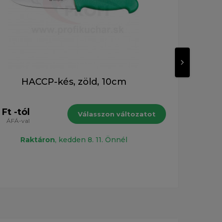
HACCP-kés, zöld, 10cm
V
Ft -tól
Válasszon változatot
11 69
ÁFÁ-val
Raktáron
, kedden 8. 11. Önnél
VICTO