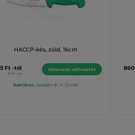
HACCP-kés, zöld, 16cm
5 Ft -tól
860 
Válasszon változatot
ÁFÁ-val
Raktáron
, kedden 8. 11. Önnél