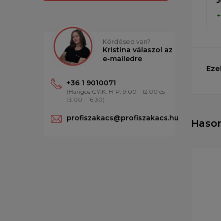
J
Kérdésed van?
Kristina válaszol az
e-mailedre
Eze
+36 1 9010071
(Hangos GYIK: H-P: 9:00 - 12:00 és
13:00 - 16:30)
profiszakacs@profiszakacs.hu
Haso