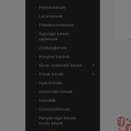
Henteskések
Lazackések
Paradicsomkések
Sajtvágó kések,
sajtkések
Zöldségkések
Konyhai bárdok
Slicer szeletelő kések
Steak kések
Nyárskések
Univerzális kések
Húsvillák
Csontozókések
Kenyérvágó kések,
recés kések