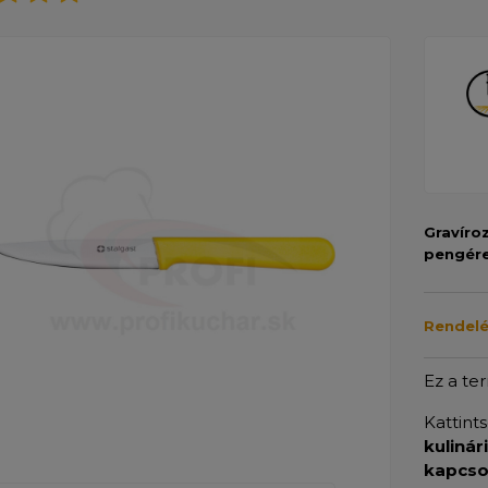
Gravíro
pengér
Rendelé
Ez a te
Kattint
kulinár
kapcso