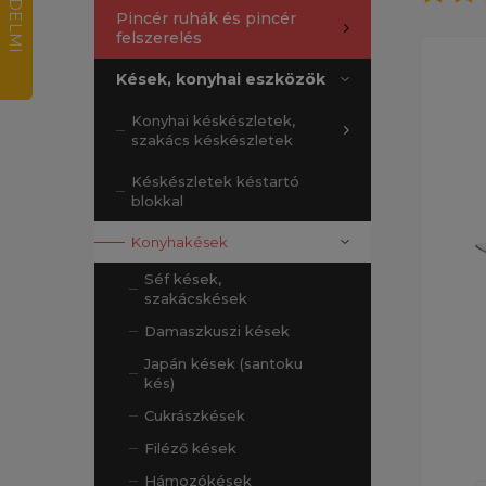
Pincér ruhák és pincér
felszerelés
Kések, konyhai eszközök
Konyhai késkészletek,
szakács késkészletek
Késkészletek késtartó
blokkal
Konyhakések
Séf kések,
szakácskések
Damaszkuszi kések
Japán kések (santoku
kés)
Cukrászkések
Filéző kések
Hámozókések