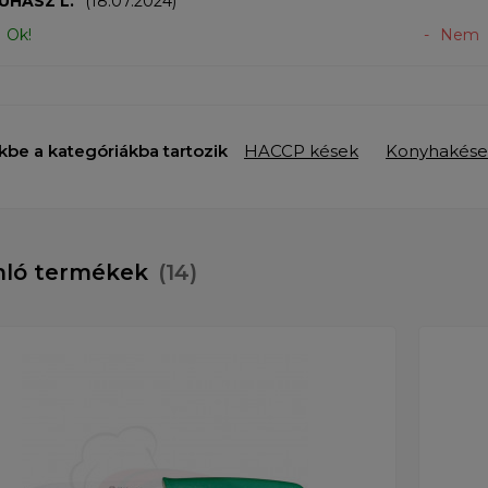
UHÁSZ L.
(18.07.2024)
Ok!
Nem
kbe a kategóriákba tartozik
HACCP kések
Konyhakése
nló termékek
(14)