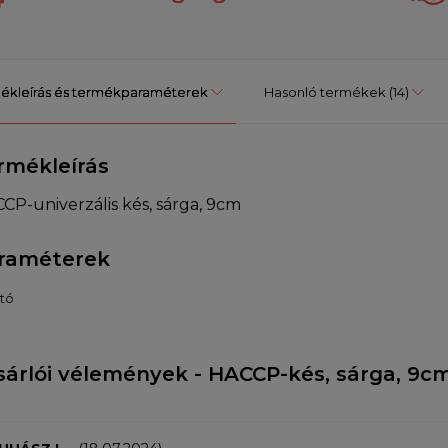
ékleírás és termékparaméterek
Hasonló termékek
(14)
rmékleírás
CP-univerzális kés, sárga, 9cm
raméterek
tó
sárlói vélemények - HACCP-kés, sárga, 9c