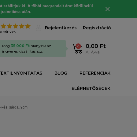
 szállítjuk ki. A többi megrendelt árut körülbelül
×
jraindítása után.
%
Bejelentkezés
Regisztráció
lemények
0,00 Ft
Még
35 000 Ft
hiányzik az
0
ingyenes kiszállításhoz.
ÁFÁ-val
TEXTILNYOMTATÁS
BLOG
REFERENCIÁK
ELÉRHETŐSÉGEK
kés, sárga, 9cm