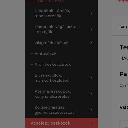
HACCP kések
Késtokok, tárolók,
rendszerezők
Term
Hámozók, vágásbiztos
kesztyűk
Világmárka kések
Te
Hintakések
HAC
Profi késkészletek
Pa
Bicskák, ollók,
manikűrkészletek
Gyár
Konyhai eszközök,
konyhafelszerelés
vá
Zöldségfaragás,
gyümölcsszobrászat
Késélező eszközök