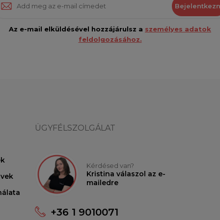
Bejelentkezn
Az e-mail elküldésével hozzájárulsz a
személyes adatok
feldolgozásához.
ÜGYFÉLSZOLGÁLAT
ek
Kérdésed van?
Kristina válaszol az e-
lvek
mailedre
nálata
+36 1 9010071