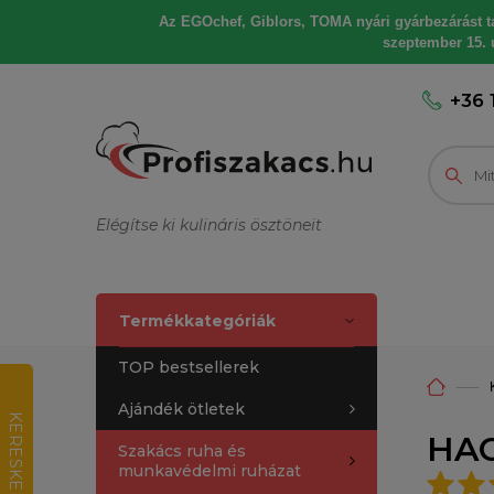
Az EGOchef, Giblors, TOMA nyári gyárbezárást tart
szeptember 15. u
+36 
Elégítse ki kulináris ösztöneit
Termékkategóriák
TOP bestsellerek
Ajándék ötletek
K
E
R
E
S
K
E
D
E
L
M
I
R
T
É
K
E
L
É
HAC
Szakács ruha és
munkavédelmi ruházat