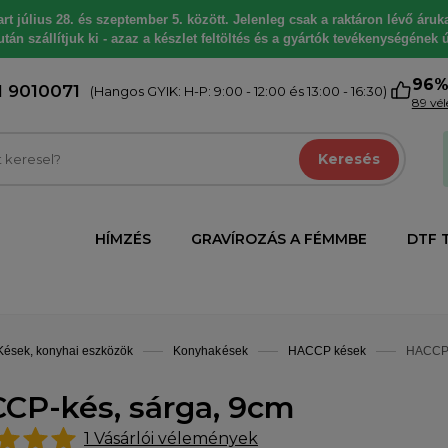
 július 28. és szeptember 5. között. Jelenleg csak a raktáron lévő árukat
tán szállítjuk ki - azaz a készlet feltöltés és a gyártók tevékenységének ú
96
1 9010071
(Hangos GYIK: H-P: 9:00 - 12:00 és 13:00 - 16:30)
89 vé
Keresés
HÍMZÉS
GRAVÍROZÁS A FÉMMBE
DTF 
Kések, konyhai eszközök
Konyhakések
HACCP kések
HACCP-
CP-kés, sárga, 9cm
1
Vásárlói vélemények