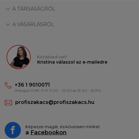
A TÁRSASÁGRÓL
A VÁSÁRLÁSRÓL
Kérdésed van?
Kristina válaszol az e-mailedre
+36 1 9010071
(Hangos GYIK: H-P: 9:00 - 12:00 és 13:00 - 16:30)
profiszakacs@profiszakacs.hu
Képezze magát, és kövessen minket
a
Facebookon