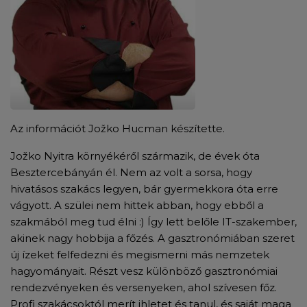
Az információt Jožko Hucman készítette.
Jožko Nyitra környékéről származik, de évek óta
Besztercebányán él. Nem az volt a sorsa, hogy
hivatásos szakács legyen, bár gyermekkora óta erre
vágyott. A szülei nem hittek abban, hogy ebből a
szakmából meg tud élni :) Így lett belőle IT-szakember,
akinek nagy hobbija a főzés. A gasztronómiában szeret
új ízeket felfedezni és megismerni más nemzetek
hagyományait. Részt vesz különböző gasztronómiai
rendezvényeken és versenyeken, ahol szívesen főz.
Profi szakácsoktól merít ihletet és tanul, és saját maga