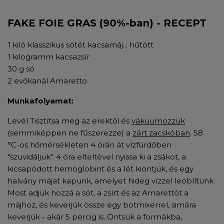
FAKE FOIE GRAS (90%-ban) - RECEPT
1 kiló klasszikus sötét kacsamáj... hűtött
1 kilogramm kacsazsír
30 g só
2 evőkanál Amaretto
Munkafolyamat:
Levél Tisztítsa meg az erektől és
vákuumozzuk
(semmiképpen ne fűszerezze) a
zárt zacskóban
. 58
°C-os hőmérsékleten 4 órán át vízfürdőben
"szuvidáljuk". 4 óra elteltével nyissa ki a zsákot, a
kicsapódott hemoglobint és a lét kiöntjük, és egy
halvány májat kapunk, amelyet hideg vízzel leöblítünk.
Most adjuk hozzá a sót, a zsírt és az Amarettót a
májhoz, és keverjük össze egy botmixerrel, simára
keverjük - akár 5 percig is. Öntsük a formákba,