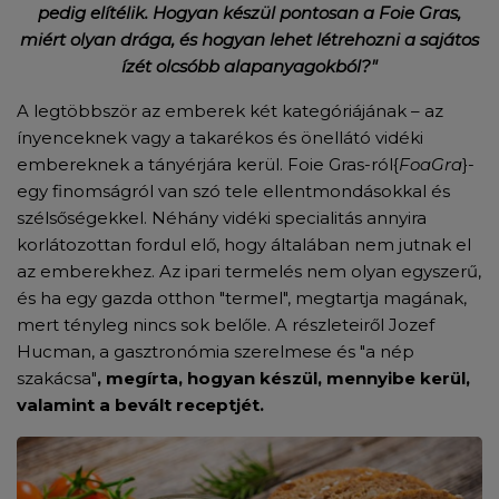
pedig elítélik. Hogyan készül pontosan a Foie Gras,
miért olyan drága, és hogyan lehet létrehozni a sajátos
ízét olcsóbb alapanyagokból?"
A legtöbbször az emberek két kategóriájának – az
ínyenceknek vagy a takarékos és önellátó vidéki
embereknek a tányérjára kerül. Foie Gras-ról
{
FoaGra
}
-
egy finomságról van szó tele ellentmondásokkal és
szélsőségekkel. Néhány vidéki specialitás annyira
korlátozottan fordul elő, hogy általában nem jutnak el
az emberekhez. Az ipari termelés nem olyan egyszerű,
és ha egy gazda otthon "termel", megtartja magának,
mert tényleg nincs sok belőle. A részleteiről Jozef
Hucman
, a gasztronómia szerelmese és "a nép
szakácsa"
, megírta, hogyan készül, mennyibe kerül,
valamint a bevált receptjét.