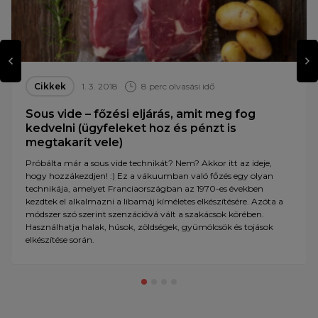
Cikkek
1. 3. 2018
8 perc olvasási idő
Sous vide – főzési eljárás, amit meg fog
kedvelni (ügyfeleket hoz és pénzt is
megtakarít vele)
Próbálta már a sous vide technikát? Nem? Akkor itt az ideje,
hogy hozzákezdjen! :) Ez a vákuumban való főzés egy olyan
technikája, amelyet Franciaországban az 1970-es években
kezdtek el alkalmazni a libamáj kíméletes elkészítésére. Azóta a
módszer szó szerint szenzációvá vált a szakácsok körében.
Használhatja halak, húsok, zöldségek, gyümölcsök és tojások
elkészítése során.