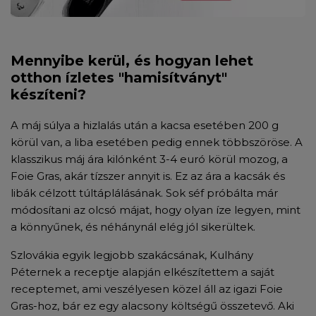
Mennyibe kerül, és hogyan lehet
otthon ízletes "hamisítványt"
készíteni?
A máj súlya a hizlalás után a kacsa esetében 200 g
körül van, a liba esetében pedig ennek többszöröse. A
klasszikus máj ára kilónként 3-4 euró körül mozog, a
Foie Gras, akár tízszer annyit is. Ez az ára a kacsák és
libák célzott túltáplálásának. Sok séf próbálta már
módosítani az olcsó májat, hogy olyan íze legyen, mint
a könnyűnek, és néhánynál elég jól sikerültek.
Szlovákia egyik legjobb szakácsának, Kulhány
Péternek a receptje alapján elkészítettem a saját
receptemet, ami veszélyesen közel áll az igazi Foie
Gras-hoz, bár ez egy alacsony költségű összetevő. Aki