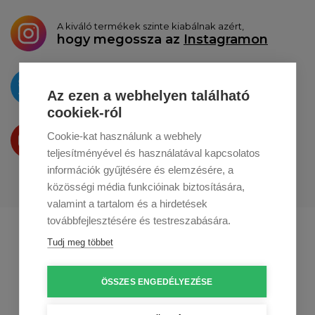
A kiváló termékek szinte kiabálnak azért,
hogy megossza az
Instagramon
Az újdonságokat
a
Twitteren
tesszük közzé
Az ezen a webhelyen található
cookiek-ról
Termékeinket
Cookie-kat használunk a webhely
a
Youtube-on
is bemutatjuk
teljesítményével és használatával kapcsolatos
információk gyűjtésére és elemzésére, a
közösségi média funkcióinak biztosítására,
valamint a tartalom és a hirdetések
továbbfejlesztésére és testreszabására.
Profikuchar.sk
Profikuchař.cz
Tudj meg többet
Profikoch.at
ÖSSZES ENGEDÉLYEZÉSE