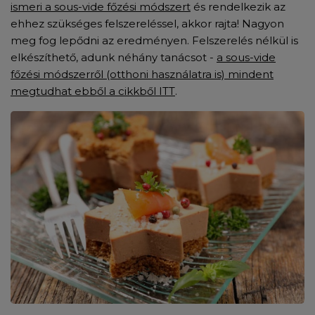
ismeri a
sous-vide főzési módszert
és rendelkezik az
ehhez szükséges felszereléssel, akkor rajta! Nagyon
meg fog lepődni az eredményen. Felszerelés nélkül is
elkészíthető, adunk néhány tanácsot -
a sous-vide
főzési módszerről (otthoni használatra is) mindent
megtudhat ebből a cikkből ITT
.