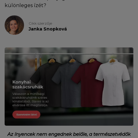
különleges ízét?
Cikk szerzője
Janka Snopková
Az ínyencek nem engednek belőle, a természetvédők