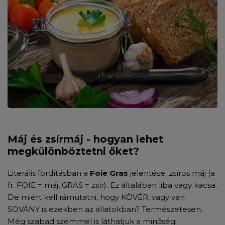
Máj és zsírmáj - hogyan lehet
megkülönböztetni őket?
Literális fordításban a
Foie Gras
jelentése: zsíros máj (a
fr.
FOIE = máj, GRAS =
zsír). Ez általában liba vagy kacsa.
De miért kell rámutatni, hogy KÖVÉR, vagy van
SOVÁNY is ezekben az állatokban? Természetesen.
Még szabad szemmel is láthatjuk a minőségi