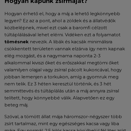
Hogyan kapunk zsírmájat?
Hogyan érhető el, hogy a máj a lehető legkönnyebb
legyen? Ez az a pont, ahol a zöldek és a állatvédők
közbelépnek, mivel ezt csak a baromfi célzott
túltáplálásával lehet elérni. Vidéken ezt a folyamatot
tömésnek
nevezik. A libák és kacsák minimálisra
csökkentett területen vannak elzárva így nem kapnak
elég mozgást, és a nagymama naponta 2-3
alkalommal kiviszi őket és erőszakkal megtömi őket
valamilyen olajjal vagy zsírral pácolt kukoricával, hogy
jobban lemenjen a torkukon, amíg a gyomruk meg
nem telik. Ez 3 héten keresztül történik, és 3 hét
semmittevés és túltáplálás után a máj annyira zsírral
telített, hogy könnyebbé válik. Alapvetően ez egy
beteg máj.
Szóval, a tömött állat mája háromszor-négyszer több
zsírt tartalmaz, mint egy egészséges kacsa vagy liba
mája. Egy normál, 2,5 kilós kacsa körülbelül fél liter zsírt