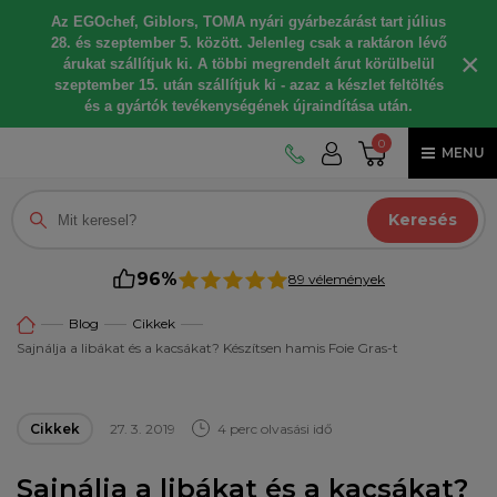
Az EGOchef, Giblors, TOMA nyári gyárbezárást tart július
28. és szeptember 5. között. Jelenleg csak a raktáron lévő
×
árukat szállítjuk ki. A többi megrendelt árut körülbelül
szeptember 15. után szállítjuk ki - azaz a készlet feltöltés
és a gyártók tevékenységének újraindítása után.
0
MENU
Keresés
96%
89 vélemények
Blog
Cikkek
Sajnálja a libákat és a kacsákat? Készítsen hamis Foie Gras-t
Cikkek
27. 3. 2019
4 perc olvasási idő
Sajnálja a libákat és a kacsákat?