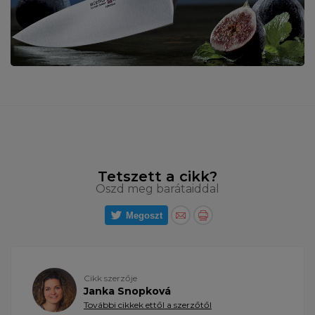
Tetszett a cikk?
Oszd meg barátaiddal
Megoszt
Cikk szerzője
Janka Snopková
További cikkek ettől a szerzőtől