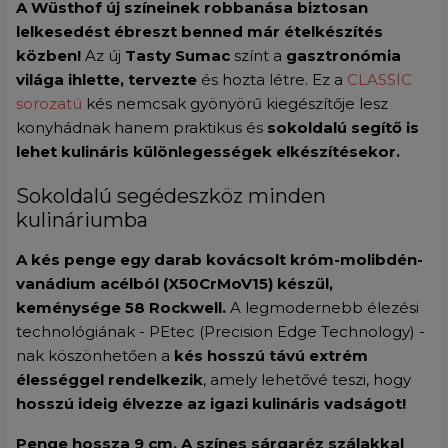
A Wüsthof új színeinek robbanása biztosan
lelkesedést ébreszt benned már ételkészítés
közben!
Az új
Tasty Sumac
színt a
gasztronómia
világa ihlette, tervezte
és hozta létre. Ez a
CLASSIC
sorozatú
kés nemcsak gyönyörű kiegészítője lesz
konyhádnak hanem praktikus és
sokoldalú segítő is
lehet kulináris különlegességek elkészítésekor.
Sokoldalú segédeszköz minden
kulináriumba
A kés penge egy darab kovácsolt króm-molibdén-
vanádium acélból (X50CrMoV15) készül,
keménysége 58 Rockwell.
A legmodernebb élezési
technológiának - PEtec (Precision Edge Technology) -
nak köszönhetően a
kés hosszú távú extrém
élességgel rendelkezik
, amely lehetővé teszi, hogy
hosszú ideig élvezze az igazi kulináris vadságot!
Penge hossza 9 cm. A színes sárgaréz szálakkal