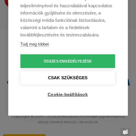
a
Youtube-on
is bemutatjuk
teljesítményével és használatával kapcsolatos
információk gyűjtésére és elemzésére, a
közösségi média funkcióinak biztosítására,
valamint a tartalom és a hirdetések
továbbfejlesztésére és testreszabására.
Profikuchar.sk
Profikuchař.cz
Tudj meg többet
Profikoch.at
ÖSSZES ENGEDÉLYEZÉSE
CSAK SZÜKSÉGES
Cookie-beállítások
Copyright © 2010 - 2026 profiszakacs.hu Minden jog fenntartva
eshop méretre
készült
vibration.sk