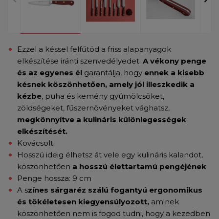
Ezzel a késsel felfűtöd a friss alapanyagok
elkészítése iránti szenvedélyedet.
A vékony penge
és az egyenes él
garantálja, hogy
ennek a kisebb
késnek köszönhetően, amely jól illeszkedik a
kézbe
, puha és kemény gyümölcsöket,
zöldségeket, fűszernövényeket vághatsz,
megkönnyítve a kulináris különlegességek
elkészítését.
Kovácsolt
Hosszú ideig élhetsz át vele egy kulináris kalandot,
köszönhetően
a hosszú élettartamú pengéjének
Penge hossza: 9 cm
A s
zínes sárgaréz szálú fogantyú ergonomikus
és tökéletesen kiegyensúlyozott,
aminek
köszönhetően nem is fogod tudni, hogy a kezedben