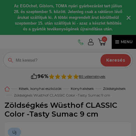
Az EGOchef, Giblors, TOMA nyári gyárbezárást tart július
28. és szeptember 5. között. Jelenleg csak a raktáron lévő
×
árukat szállítjuk ki. A többi megrendelt árut körülbelül
szeptember 15. után szállítjuk ki - azaz a készlet feltöltés
és a gyártók tevékenységének újraindítása után.
0
MENU
Keresés
96%
89 vélemények
Kések, konyhai eszközök
Konyhakések
Zöldségkések
Zöldségkés Wüsthof CLASSIC Color -Tasty Sumac 9 cm
Zöldségkés Wüsthof CLASSIC
Color -Tasty Sumac 9 cm
Új