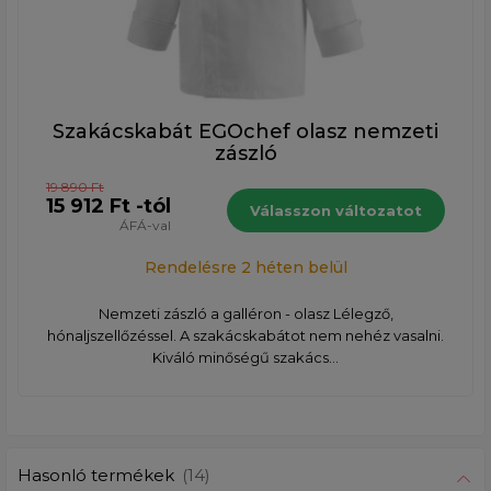
Szakácskabát EGOchef olasz nemzeti
zászló
19 890 Ft
15 912 Ft -tól
Válasszon változatot
ÁFÁ-val
Rendelésre 2 héten belül
Nemzeti zászló a galléron - olasz Lélegző,
hónaljszellőzéssel. A szakácskabátot nem nehéz vasalni.
Kiváló minőségű szakács...
Hasonló termékek
(14)