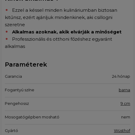
Ezzel a késsel minden kulináriumban biztosan
kitűnsz, ezért ajánljuk mindenkinek, aki csillogni
szeretne
Alkalmas azoknak, akik elvárják a minőséget
Professzionális és otthoni főzéshez egyaránt
alkalmas
Paraméterek
Garancia
24 hónap
Fogantyú színe
barna
Pengehossz
9 cm
Mosogatógépben mosható
nem
Gyártó
Wüsthof