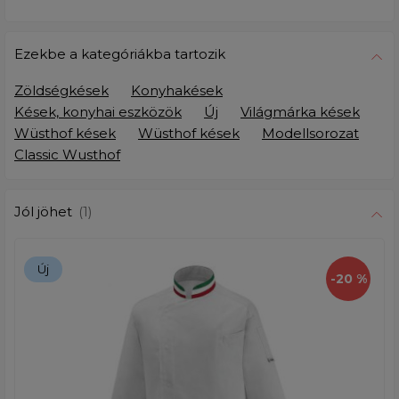
Ezekbe a kategóriákba tartozik
Zöldségkések
Konyhakések
Kések, konyhai eszközök
Új
Világmárka kések
Wüsthof kések
Wüsthof kések
Modellsorozat
Classic Wusthof
Jól jöhet
(1)
Új
-20 %