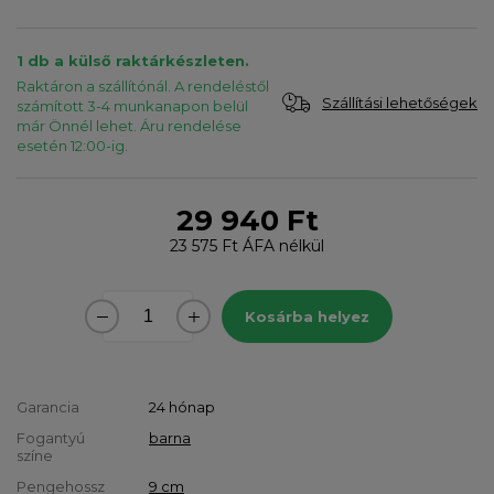
1 db a külső raktárkészleten.
Raktáron a szállítónál. A rendeléstől
Szállítási lehetőségek
számított 3-4 munkanapon belül
már Önnél lehet. Áru rendelése
esetén 12:00-ig.
29 940 Ft
23 575 Ft
ÁFA nélkül
Kosárba helyez
Garancia
24 hónap
Fogantyú
barna
színe
Pengehossz
9 cm