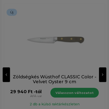
Új
Zöldségkés Wüsthof CLASSIC Color -
Velvet Oyster 9 cm
29 940 Ft -tól
Válasszon változatot
ÁFÁ-val
2 db a külső raktárkészleten