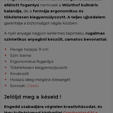
ellátott fogantyú
nemcsak a
Wüsthof kulináris
kalandja,
de a
formája ergonomikus és
tökéletesen kiegyensúlyozott. A teljes ujjvédelem
garantálja a biztonságot vágás közben.
A nyél anyaga nagyon kellemes tapintású,
rugalmas
szintetikus anyagból készült, zamatos bevonattal.
Penge hossza: 9 cm
Szín: barna
Ergonomikus fogantyú
Tökéletesen kiegyensúlyozott
Kovácsolt
Hosszú ideig megőrzi élességét
Sorozat:
Classic
Jelöljd meg a késeid !
Engedd szabadjára végtelen kreativitásodat, és
légy kulináriumod királynője!
Gravíroztasd ki a