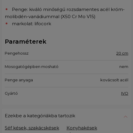
Penge: kiváló minőségű rozsdamentes acél króm-
molibdén-vanádiummal (X50 Cr Mo V15)
markolat: lifocork
Paraméterek
Pengehossz
20 cm
Mosogatógépben mosható
nem
Penge anyaga
kovácsolt acél
Gyártó
IVO
Ezekbe a kategóriákba tartozik
Séf kések, szakácskések
Konyhakések