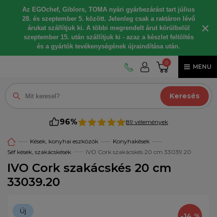
Az EGOchef, Giblors, TOMA nyári gyárbezárást tart július
28. és szeptember 5. között. Jelenleg csak a raktáron lévő
×
árukat szállítjuk ki. A többi megrendelt árut körülbelül
szeptember 15. után szállítjuk ki - azaz a készlet feltöltés
és a gyártók tevékenységének újraindítása után.
0
MENU
Keresés
96%
89 vélemények
Kések, konyhai eszközök
Konyhakések
Séf kések, szakácskések
IVO Cork szakácskés 20 cm 33039.20
IVO Cork szakácskés 20 cm
33039.20
Új
-14 %