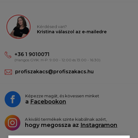
Kérdésed van?
Kristina válaszol az e-mailedre
+36 1 9010071
(Hangos GYIK: H-P: 9:00 - 12:00 és 13:00 - 16:30)
profiszakacs@profiszakacs.hu
Képezze magát, és kövessen minket
a
Facebookon
A kiváló termékek szinte kiabálnak azért,
hogy megossza az
Instagramon