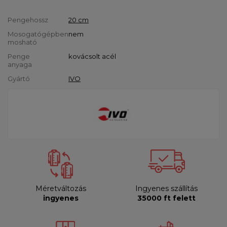
Pengehossz
20 cm
Mosogatógépben
nem
mosható
Penge
kovácsolt acél
anyaga
Gyártó
IVO
Méretváltozás
Ingyenes szállítás
ingyenes
35000 ft felett