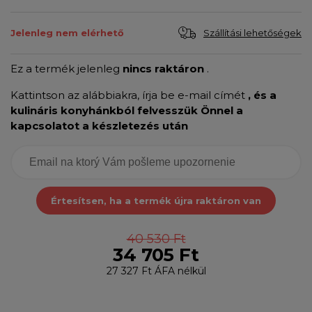
Szállítási lehetőségek
Jelenleg nem elérhető
Ez a termék jelenleg
nincs raktáron
.
Kattintson az alábbiakra, írja be e-mail címét
, és a
kulináris konyhánkból felvesszük Önnel a
kapcsolatot a készletezés után
Értesítsen, ha a termék újra raktáron van
40 530 Ft
34 705 Ft
27 327 Ft
ÁFA nélkül