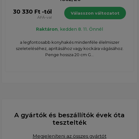
30 330 Ft -tól
Válasszon változatot
ÁFÁ-val
Raktáron
, kedden 8. 11. Önnél
a legfontosabb konyhakés mindenféle élelmiszer
szeleteléséhez, aprításához vagy kockára vágásához.
Penge hossza 20 cm G...
A gyártók és beszállítók évek óta
tesztelték
Megjeleníteni az összes gyártót