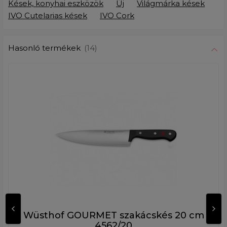
Kések, konyhai eszközök
Új
Világmárka kések
IVO Cutelarias kések
IVO Cork
Hasonló termékek
(14)
Wüsthof GOURMET szakácskés 20 cm
4562/20