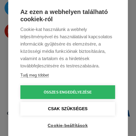
Az újdonságokat
a
Twitteren
tesszük közzé
Az ezen a webhelyen található
cookiek-ról
Termékeinket
Cookie-kat használunk a webhely
a
Youtube-on
is bemutatjuk
teljesítményével és használatával kapcsolatos
információk gyűjtésére és elemzésére, a
közösségi média funkcióinak biztosítására,
valamint a tartalom és a hirdetések
továbbfejlesztésére és testreszabására.
Profikuchar.sk
Profikuchař.cz
Tudj meg többet
Profikoch.at
ÖSSZES ENGEDÉLYEZÉSE
CSAK SZÜKSÉGES
Cookie-beállítások