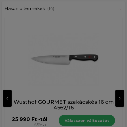
Hasonló termékek
(14)
Wüsthof GOURMET szakácskés 16 cm
4562/16
25 990 Ft -tól
Válasszon változatot
ÁFÁ-val