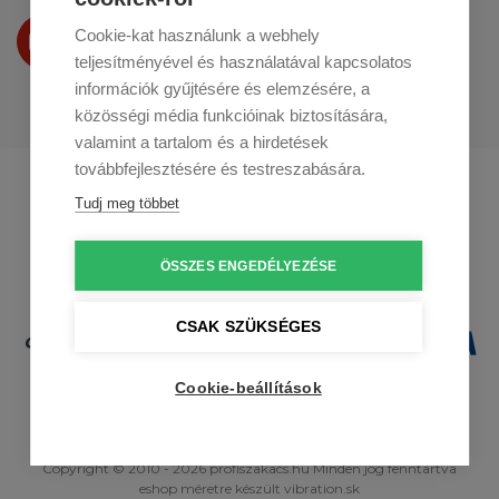
Termékeinket
Cookie-kat használunk a webhely
a
Youtube-on
is bemutatjuk
teljesítményével és használatával kapcsolatos
információk gyűjtésére és elemzésére, a
közösségi média funkcióinak biztosítására,
valamint a tartalom és a hirdetések
továbbfejlesztésére és testreszabására.
Profikuchar.sk
Profikuchař.cz
Tudj meg többet
Profikoch.at
ÖSSZES ENGEDÉLYEZÉSE
CSAK SZÜKSÉGES
Cookie-beállítások
Copyright © 2010 - 2026 profiszakacs.hu Minden jog fenntartva
eshop méretre
készült
vibration.sk