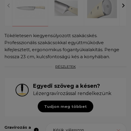
Tökéletesen kiegyensúlyozott szakácskés.
Professzionális szakácsokkal együttműködve
kifejlesztett, ergonomikus fogantyúkialakítás. Penge
hossza 23 cm, kulcsfontoságú kés a konyhában.
RÉSZLETEK
Egyedi szöveg a késen?
Lézergravírozással rendelkezünk
Tudjon meg többet
Gravírozás a
Kéjük, válasszon ...