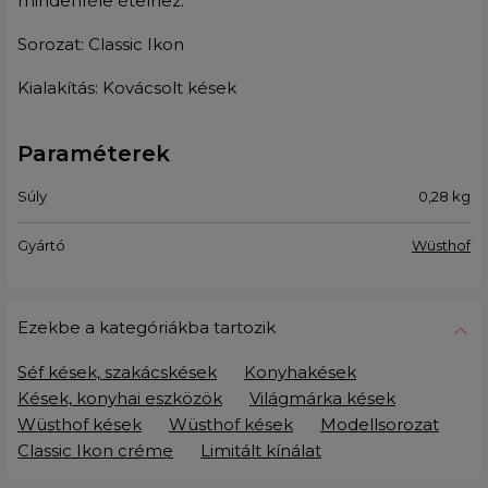
mindenféle ételhez.
Sorozat: Classic Ikon
Kialakítás: Kovácsolt kések
Paraméterek
Súly
0,28
kg
Gyártó
Wüsthof
Ezekbe a kategóriákba tartozik
Séf kések, szakácskések
Konyhakések
Kések, konyhai eszközök
Világmárka kések
Wüsthof kések
Wüsthof kések
Modellsorozat
Classic Ikon créme
Limitált kínálat