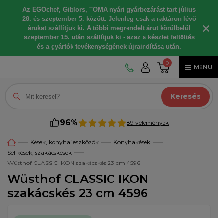
Az EGOchef, Giblors, TOMA nyári gyárbezárást tart július
28. és szeptember 5. között. Jelenleg csak a raktáron lévő
×
árukat szállítjuk ki. A többi megrendelt árut körülbelül
szeptember 15. után szállítjuk ki - azaz a készlet feltöltés
és a gyártók tevékenységének újraindítása után.
0
MENU
Keresés
96%
89 vélemények
Kések, konyhai eszközök
Konyhakések
Séf kések, szakácskések
Wüsthof CLASSIC IKON szakácskés 23 cm 4596
Wüsthof CLASSIC IKON
szakácskés 23 cm 4596