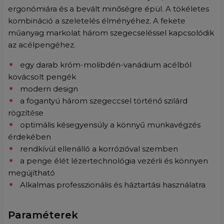
ergonómiára és a bevált minőségre épül. A tökéletes
kombináció a szeletelés élményéhez. A fekete
műanyag markolat három szegecseléssel kapcsolódik
az acélpengéhez.
egy darab króm-molibdén-vanádium acélból
kovácsolt pengék
modern design
a fogantyú három szegeccsel történő szilárd
rögzítése
optimális késegyensúly a könnyű munkavégzés
érdekében
rendkívül ellenálló a korrózióval szemben
a penge élét lézertechnológia vezérli és könnyen
megújítható
Alkalmas professzionális és háztartási használatra
Paraméterek