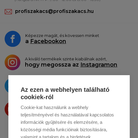
profiszakacs@profiszakacs.hu
Képezze magát, és kövessen minket
a
Facebookon
A kiváló termékek szinte kiabálnak azért,
hogy megossza az
Instagramon
Az újdonságokat
a
Twitteren
tesszük közzé
Az ezen a webhelyen található
cookiek-ról
Termékeinket
Cookie-kat használunk a webhely
a
Youtube-on
is bemutatjuk
teljesítményével és használatával kapcsolatos
információk gyűjtésére és elemzésére, a
közösségi média funkcióinak biztosítására,
valamint a tartalom és a hirdetések