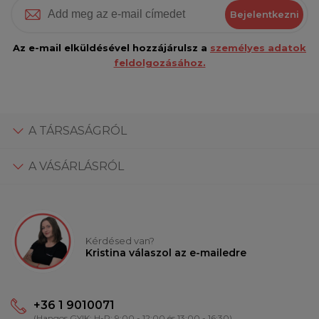
Bejelentkezni
Az e-mail elküldésével hozzájárulsz a
személyes adatok
feldolgozásához.
A TÁRSASÁGRÓL
A VÁSÁRLÁSRÓL
Kérdésed van?
Kristina válaszol az e-mailedre
+36 1 9010071
(Hangos GYIK: H-P: 9:00 - 12:00 és 13:00 - 16:30)