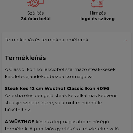
Szállítás
Hímzés
24 órán belül
logó és szöveg
Termékleírás és termékparaméterek
Termékleírás
A Classic Ikon kollekcióból származó steak-kések
készlete, ajándékdobozba csomagolva.
Steak kés 12 cm Wüsthof Classic Ikon 4096
Az extra éles pengéjű steak kés alkalmas kedvenc
steakjei szeletelésére, valamint mindenféle
húsételhez.
A WÜSTHOF
kések a legmagasabb minőségű
termékek. A precíziós gyártás és a részletekre való