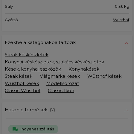
Súly
0,36
kg
Gyártó
Wüsthof
Ezekbe a kategóriákba tartozik
Steak késkészletek
Konyhai késkészletek, szakács késkészletek
Kések, konyhai eszközök
Konyhakések
Steak kések
Világmárka kések
Wüsthof kések
Wüsthof kések
Modellsorozat
Classic Wusthof
Classic Ikon
Hasonló termékek
(7)
Ingyenes szállítás