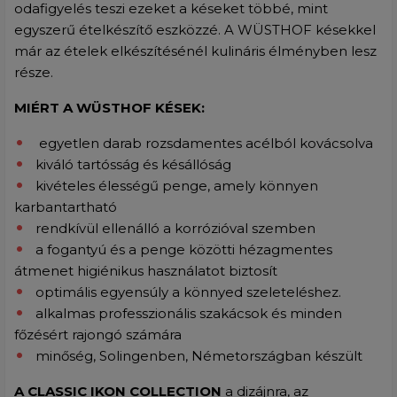
odafigyelés teszi ezeket a késeket többé, mint
egyszerű ételkészítő eszközzé. A WÜSTHOF késekkel
már az ételek elkészítésénél kulináris élményben lesz
része.
MIÉRT A WÜSTHOF KÉSEK:
egyetlen darab rozsdamentes acélból kovácsolva
kiváló tartósság és késállóság
kivételes élességű penge, amely könnyen
karbantartható
rendkívül ellenálló a korrózióval szemben
a fogantyú és a penge közötti hézagmentes
átmenet higiénikus használatot biztosít
optimális egyensúly a könnyed szeleteléshez.
alkalmas professzionális szakácsok és minden
főzésért rajongó számára
minőség, Solingenben, Németországban készült
A CLASSIC IKON COLLECTION
a dizájnra, az