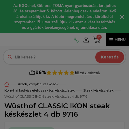
Az EGOchef, Giblors, TOMA nyári gyárbezárást tart július
28. és szeptember 5. között. Jelenleg csak a raktáron lévő
×
árukat szállítjuk ki. A többi megrendelt árut körülbelül
szeptember 15. után szállítjuk ki - azaz a készlet feltöltés
és a gyártók tevékenységének újraindítása után.
0
MENU
Keresés
96%
89 vélemények
Kések, konyhai eszközök
Konyhai késkészletek, szakács késkészletek
Steak késkészletek
Wüsthof CLASSIC IKON steak késkészlet 4 db 9716
Wüsthof CLASSIC IKON steak
késkészlet 4 db 9716