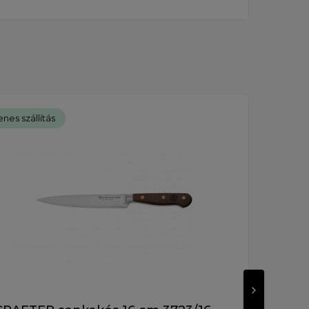
nes szállítás
Ingye