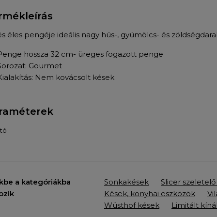
rmékleírás
és éles pengéje ideális nagy hús-, gyümölcs- és zöldségda
Penge hossza 32 cm- üreges fogazott penge
Sorozat: Gourmet
Kialakítás: Nem kovácsolt kések
raméterek
tó
kbe a kategóriákba
Sonkakések
Slicer szeletel
ozik
Kések, konyhai eszközök
Vi
Wüsthof kések
Limitált kíná