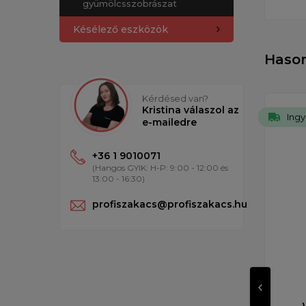
gyümölcsszobrászat
Késélező eszközök
Haso
Kérdésed van?
Kristina válaszol az
Ingy
e-mailedre
+36 1 9010071
(Hangos GYIK: H-P: 9:00 - 12:00 és
13:00 - 16:30)
profiszakacs@profiszakacs.hu