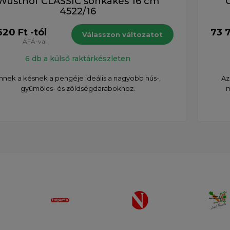
Wüsthof CLASSIC sonkakés 16 cm
4522/16
620 Ft -tól
73 7
Válasszon változatot
ÁFÁ-val
6 db a külső raktárkészleten
nnek a késnek a pengéje ideális a nagyobb hús-,
Az
gyümölcs- és zöldségdarabokhoz.
m