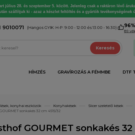
 július 28. és szeptember 5. között. Jelenleg csak a raktáron lévő árukat
tán szállítjuk ki - azaz a készlet feltöltés és a gyártók tevékenységének ú
96
1 9010071
(Hangos GYIK: H-P: 9:00 - 12:00 és 13:00 - 16:30)
89 vé
Keresés
HÍMZÉS
GRAVÍROZÁS A FÉMMBE
DTF 
Kések, konyhai eszközök
Konyhakések
Slicer szeletelő kések
GOURMET sonkakés 32 cm 4515/32
thof GOURMET sonkakés 32 