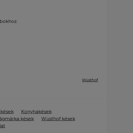
rabokhoz.
Wüsthof
ő kések
Konyhakések
lágmárka kések
Wüsthof kések
lat