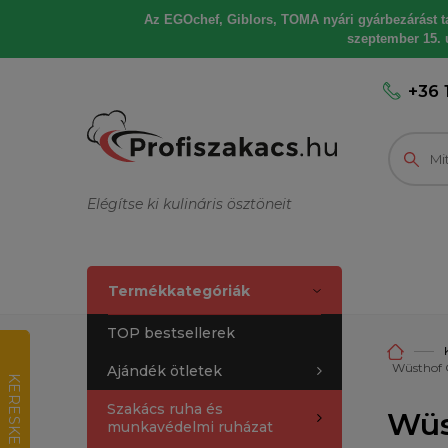
Az EGOchef, Giblors, TOMA nyári gyárbezárást tart
szeptember 15. u
+36 
Elégítse ki kulináris ösztöneit
Termékkategóriák
TOP bestsellerek
Wüsthof 
Ajándék ötletek
K
E
R
E
S
K
E
D
E
L
M
I
R
T
É
K
E
L
É
Szakács ruha és
Wüs
munkavédelmi ruházat