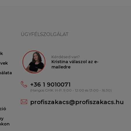
ÜGYFÉLSZOLGÁLAT
ek
Kérdésed van?
Kristina válaszol az e-
lvek
mailedre
nálata
+36 1 9010071
(Hangos GYIK: H-P: 9:00 - 12:00 és 13:00 - 16:30)
profiszakacs@profiszakacs.hu
ció
ny
ookon