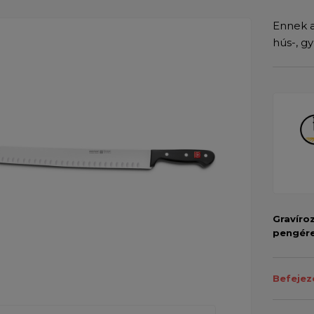
Ennek a
hús-, g
Gravíro
pengér
Befejez