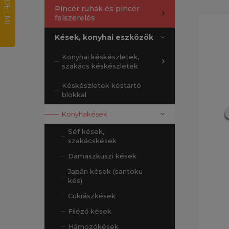
Pincér ruhák és pincér
felszerelés
Kések, konyhai eszközök
Konyhai késkészletek,
szakács késkészletek
Késkészletek késtartó
blokkal
Konyhakések
Séf kések,
szakácskések
Damaszkuszi kések
Japán kések (santoku
kés)
Cukrászkések
Filéző kések
Hámozókések