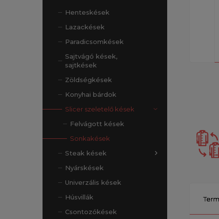
Henteskések
Lazackések
Paradicsomkések
Sajtvágó kések,
sajtkések
Zöldségkések
Konyhai bárdok
Slicer szeletelő kések
Felvágott kések
Sonkakések
Steak kések
Nyárskések
Univerzális kések
Húsvillák
Term
Csontozókések