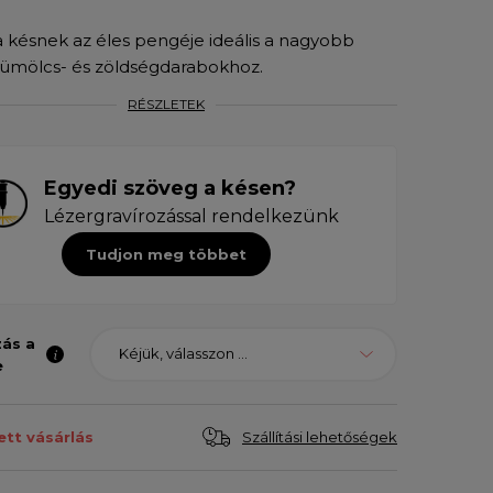
 késnek az éles pengéje ideális a nagyobb
yümölcs- és zöldségdarabokhoz.
RÉSZLETEK
Egyedi szöveg a késen?
Lézergravírozással rendelkezünk
Tudjon meg többet
zás a
Kéjük, válasszon ...
e
Szállítási lehetőségek
ett vásárlás