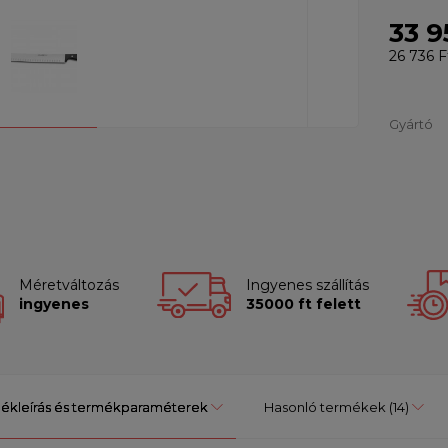
33 9
26 736 F
Gyártó
Méretváltozás
Ingyenes szállítás
ingyenes
35000 ft felett
ékleírás és termékparaméterek
Hasonló termékek
(14)