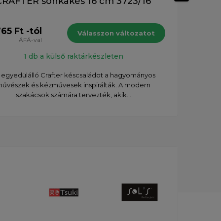
CRAFTER sonkakés 16 cm 3723/16
Wüs
65 Ft -tól
60 3
Válasszon változatot
ÁFÁ-val
1 db a külső raktárkészleten
 egyedülálló Crafter késcsaládot a hagyományos
űvészek és kézművesek inspirálták. A modern
szakácsok számára tervezték, akik...