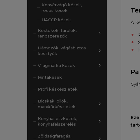
Kenyérvágó kések,
Te
recés kések
HACCP kések
A k
Késtokok, tárolók,
rendszerezők
Hámozók, vágásbiztos
kesztyűk
Világmárka kések
Pa
Hintakések
Gyár
Profi késkészletek
Bicskák, ollók,
manikűrkészletek
Eze
Konyhai eszközök,
konyhafelszerelés
tart
Zöldségfaragás,