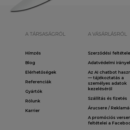
A TÁRSASÁGRÓL
A VÁSÁRLÁSRÓL
Hímzés
Szerződési feltétel
Blog
Adatvédelmi iránye
Elérhetőségek
Az AI chatbot hasz
— tájékoztatás a
Referenciák
személyes adatok
kezeléséről
Gyártók
Szállítás és fizetés
Rólunk
Árucsere / Reklamá
Karrier
A promóciós verse
feltételei a Faceb