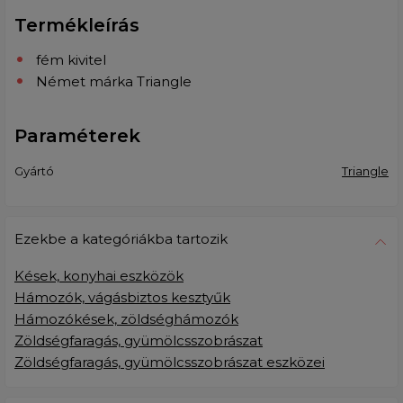
Termékleírás
fém kivitel
Német márka Triangle
Paraméterek
Gyártó
Triangle
Ezekbe a kategóriákba tartozik
Kések, konyhai eszközök
Hámozók, vágásbiztos kesztyűk
Hámozókések, zöldséghámozók
Zöldségfaragás, gyümölcsszobrászat
Zöldségfaragás, gyümölcsszobrászat eszközei