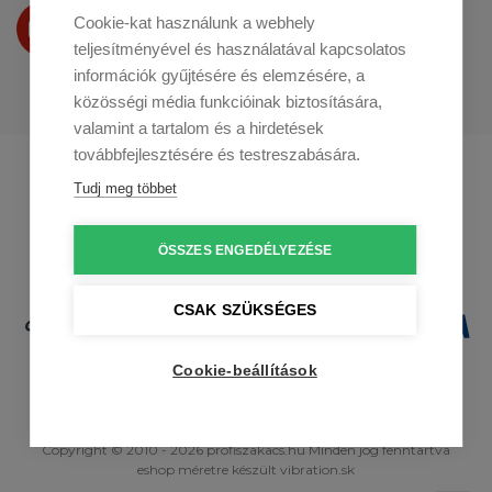
Termékeinket
Cookie-kat használunk a webhely
a
Youtube-on
is bemutatjuk
teljesítményével és használatával kapcsolatos
információk gyűjtésére és elemzésére, a
közösségi média funkcióinak biztosítására,
valamint a tartalom és a hirdetések
továbbfejlesztésére és testreszabására.
Profikuchar.sk
Profikuchař.cz
Tudj meg többet
Profikoch.at
ÖSSZES ENGEDÉLYEZÉSE
CSAK SZÜKSÉGES
Cookie-beállítások
Copyright © 2010 - 2026 profiszakacs.hu Minden jog fenntartva
eshop méretre
készült
vibration.sk