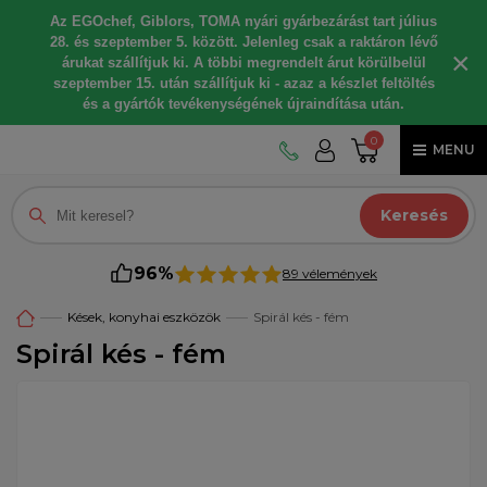
Az EGOchef, Giblors, TOMA nyári gyárbezárást tart július
28. és szeptember 5. között. Jelenleg csak a raktáron lévő
×
árukat szállítjuk ki. A többi megrendelt árut körülbelül
szeptember 15. után szállítjuk ki - azaz a készlet feltöltés
és a gyártók tevékenységének újraindítása után.
0
MENU
Keresés
96%
89 vélemények
Kések, konyhai eszközök
Spirál kés - fém
Spirál kés - fém