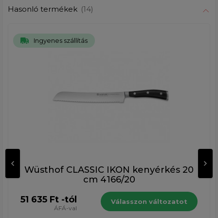
Hasonló termékek
(14)
Ingyenes szállítás
Wüsthof CLASSIC IKON kenyérkés 20
cm 4166/20
51 635 Ft -tól
Válasszon változatot
ÁFÁ-val