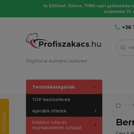
Az EGOchef, Giblors, TOMA nyári gyárbezárást tart
szeptember 15. u
+36 
Elégítse ki kulináris ösztöneit
Termékkategóriák
TOP bestsellerek
Ajándék ötletek
K
E
R
E
S
K
E
D
E
L
M
I
R
T
É
K
E
L
É
Ber
Szakács ruha és
munkavédelmi ruházat
Cég A Be