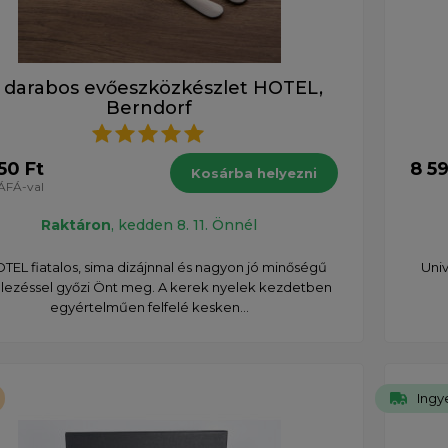
 darabos evőeszközkészlet HOTEL,
Berndorf
50 Ft
8 59
Kosárba helyezni
ÁFÁ-val
Raktáron
, kedden 8. 11. Önnél
TEL fiatalos, sima dizájnnal és nagyon jó minőségű
Univ
elezéssel győzi Önt meg. A kerek nyelek kezdetben
egyértelműen felfelé kesken...
Ingye