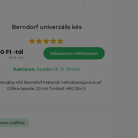
Berndorf univerzális kés
0 Ft -tól
Válasszon változatot
ÁFÁ-val
Raktáron
, kedden 8. 11. Önnél
erzálny nôž Berndorf Materiál: nehrdzavejúca oceľ
Dĺžka čepele: 20 cm Tvrdosť: HRC55+/-2
nes szállítás