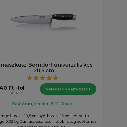
maszkusz Berndorf univerzális kés
-20,5 cm
40 Ft -tól
Válasszon változatot
ÁFÁ-val
Raktáron
, kedden 8. 11. Önnél
enge hossza 20,5 cm nyél hossza 13 cm kés nettó
e 0,32 kg Damaszkuszi acél - több réteg acéllemez
egyesítésével jön létre, ko...