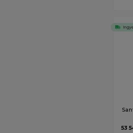
Ingye
San
53 5