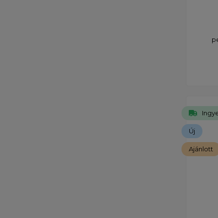
p
Ingye
Új
Ajánlott