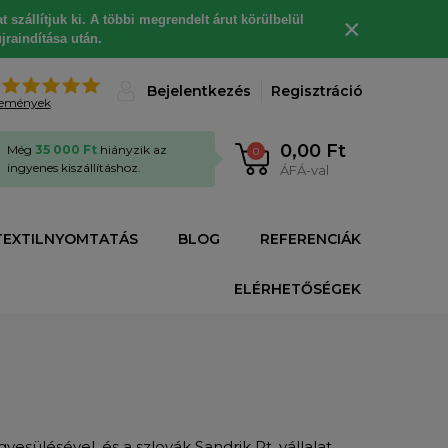
 szállítjuk ki. A többi megrendelt árut körülbelül
×
jraindítása után.
%
Bejelentkezés
Regisztráció
lemények
0,00 Ft
Még
35 000 Ft
hiányzik az
0
ingyenes kiszállításhoz.
ÁFÁ-val
TEXTILNYOMTATÁS
BLOG
REFERENCIÁK
ELÉRHETŐSÉGEK
sülésével. és a szlovák Sandrik Rt. vállalat,