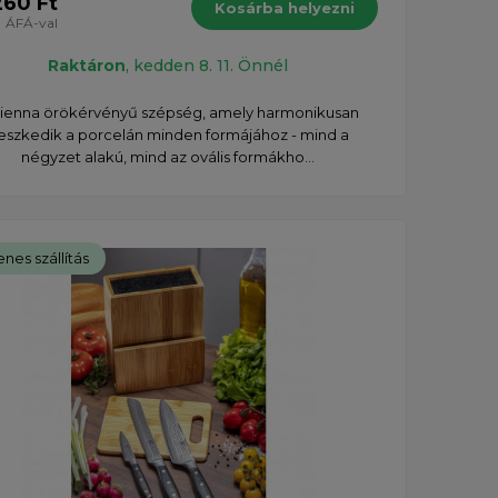
260 Ft
Kosárba helyezni
ÁFÁ-val
Raktáron
, kedden 8. 11. Önnél
Vienna örökérvényű szépség, amely harmonikusan
lleszkedik a porcelán minden formájához - mind a
négyzet alakú, mind az ovális formákho...
nes szállítás