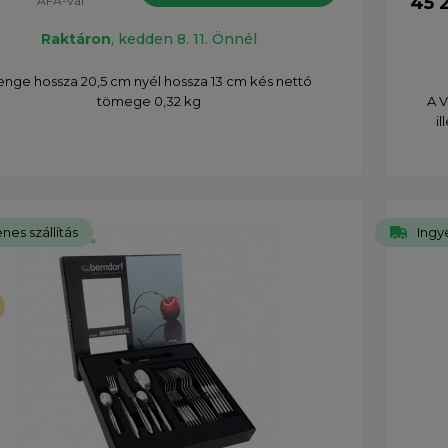
45 
ÁFÁ-val
Raktáron
, kedden 8. 11. Önnél
enge hossza 20,5 cm nyél hossza 13 cm kés nettó
tömege 0,32 kg
A 
i
nes szállítás
Ingye