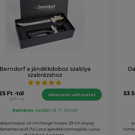
Berndorf a jándékdoboz szablya
Da
szabrázshoz
25 Ft -tól
53 5
Válasszon változatot
ÁFÁ-val
Raktáron
, kedden 8. 11. Önnél
ablya hossza: 43 cm Penge hossza: 29 cm Anyag:
p
damentes acél / fa Luxus ajándékcsomagolás. Luxus
tömeg
díszdoboz. A pezsgő...