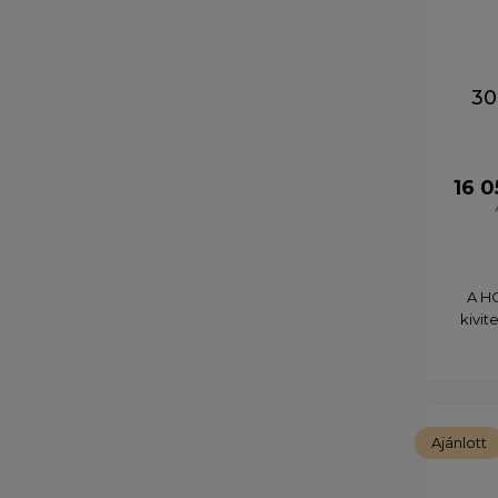
30
16 0
A HO
kivit
Ajánlott