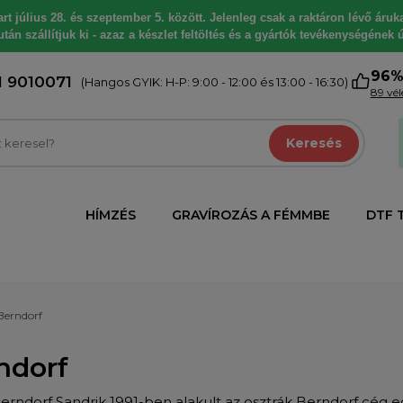
 július 28. és szeptember 5. között. Jelenleg csak a raktáron lévő árukat
tán szállítjuk ki - azaz a készlet feltöltés és a gyártók tevékenységének ú
96
1 9010071
(Hangos GYIK: H-P: 9:00 - 12:00 és 13:00 - 16:30)
89 vé
Keresés
HÍMZÉS
GRAVÍROZÁS A FÉMMBE
DTF 
Berndorf
ndorf
rndorf Sandrik 1991-ben alakult az osztrák Berndorf cég egye