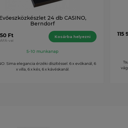
Evőeszközkészlet 24 db CASINO,
Berndorf
115 
50 Ft
Kosárba helyezni
ÁFÁ-val
5-10 munkanap
Ts
O: Sima elegancia érzéki díszítéssel. 6 x evőkanál, 6
vág
x villa, 6 x kés, 6 x kávéskanál.