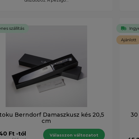
nes szállítás
Ingye
Ajánlott
toku Berndorf Damaszkusz kés 20,5
30
cm
40 Ft -tól
Válasszon változatot