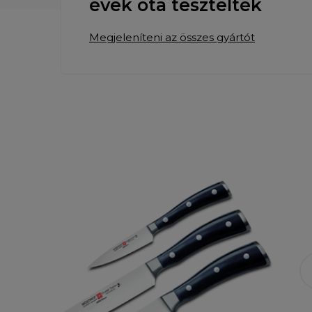
évek óta tesztelték
Megjeleníteni az összes gyártót