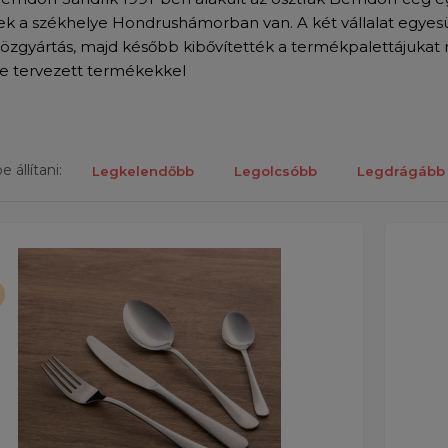
k a székhelye Hondrushámorban van. A két vállalat egyes
özgyártás, majd később kibővítették a termékpalettájukat 
re tervezett termékekkel
 állítani:
Legkelendőbb
Legolcsóbb
Legdrágább
k megjelenítése 1-től 8-ig 8 találatból.