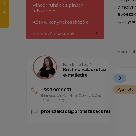
Pincér ruhák és pincér
amelyne
felszerelés
evőeszk
igényei
Kések, konyhai eszközök
Késélező eszközök
Sorrendbe
Kérdésed van?
Kristina válaszol az
Eredménye
e-mailedre
Új
Ajánlott
+36 1 9010071
(Hangos GYIK: H-P: 9:00 - 12:00 és
13:00 - 16:30)
profiszakacs@profiszakacs.hu